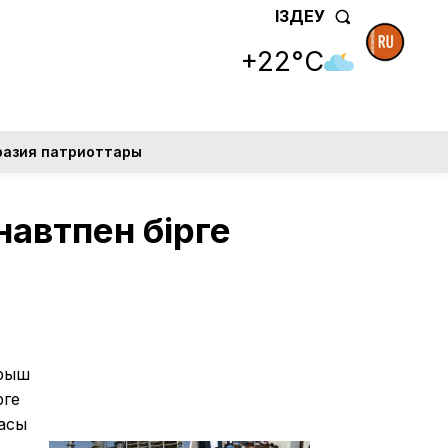
ІЗДЕУ
+22°C
разия патриоттары
автпен бірге
арыш
рге
асы