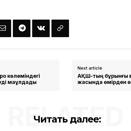
Next article
уро көлеміндегі
АҚШ-тың бұрынғы в
уді мақұлдады
жасында өмірден ө
RELATED
Читать далее: