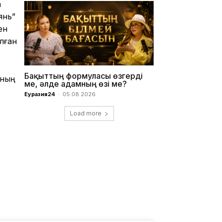
а
янь”
ен
лған
Бақыттың формуласы өзгерді
Оның
ме, әлде адамның өзі ме?
Еуразия24
-
05.08.2026
Load more