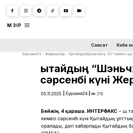
МӘЗІР
Саясат
Күнбе кү
Евразия24
Жаңалықтар
Қытайдың “Шэньчжоу-20” кемесі үш 
Қытайдың “Шэньчж
сәрсенбі күні Же
|
Еуразия24
|
05.11.2025
218
Бейжің. 4 қараша. ИНТЕРФАКС
– Үш 
кемесі сәрсенбі күні Қытайдың ұлтты
оралады, деп хабарлады Қытайдың б