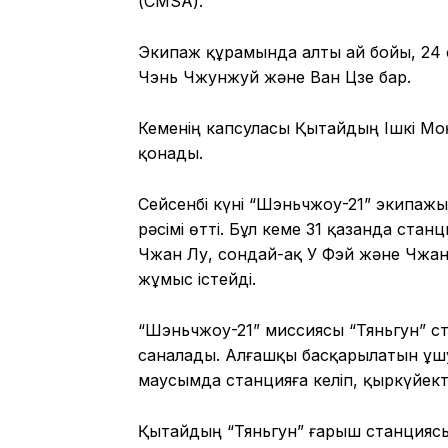
(CMSA).
Экипаж құрамында алты ай бойы, 24 с
Чэнь Чжунжуй және Ван Цзе бар.
Кеменің капсуласы Қытайдың Ішкі М
қонады.
Сейсенбі күні “Шэньчжоу-21” экипаж
рәсімі өтті. Бұл кеме 31 қазанда ста
Чжан Лу, сондай-ақ У Фэй және Чжан
жұмыс істейді.
“Шэньчжоу-21” миссиясы “Тяньгун” с
саналады. Алғашқы басқарылатын ұшу
маусымда станцияға келіп, қыркүйект
Қытайдың “Тяньгун” ғарыш станциясы