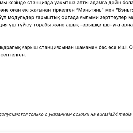
мы кезінде станцияда уақытша алты адамға дейін бол
 және оған екі жағынан тіркелген “Мэньтянь” мен “Вэньт
Бұл модульдер ғарыштық ортада ғылыми зерттеулер м
нция үш түйісу торабы және ашық ғарышқа шығуға арна
ықаралық ғарыш станциясынан шамамен бес есе кіші. 
есептелген.
опускаются только с указанием ссылки на eurasia24.media