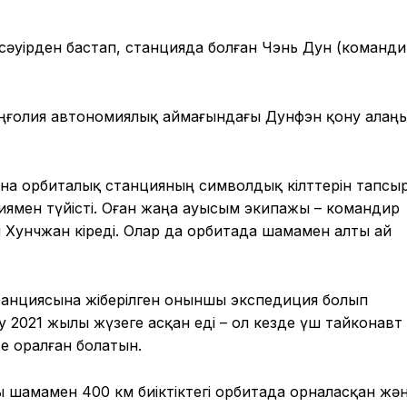
әуірден бастап, станцияда болған Чэнь Дун (команди
оңғолия автономиялық аймағындағы Дунфэн қону алаң
ына орбиталық станцияның символдық кілттерін тапсы
нциямен түйісті. Оған жаңа ауысым экипажы – командир
 Хунчжан кіреді. Олар да орбитада шамамен алты ай
танциясына жіберілген оныншы экспедиция болып
 2021 жылы жүзеге асқан еді – ол кезде үш тайконавт
е оралған болатын.
 шамамен 400 км биіктіктегі орбитада орналасқан жә