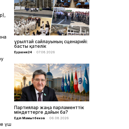
р),
ына
Құрылтай сайлауының сценарийі:
басты қателік
Еуразия24
-
07.08.2026
ру
Партиялар жаңа парламенттік
міндеттерге дайын ба?
Еділ Мамытбеков
-
06.08.2026
не үш