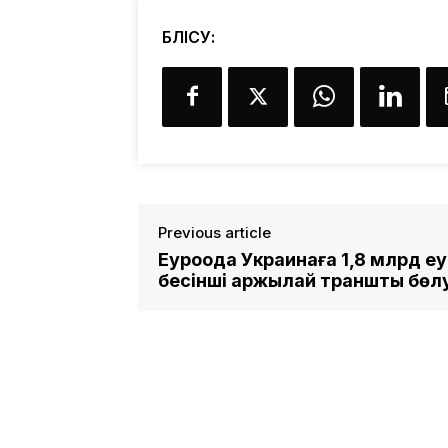
БӨЛІСУ:
Previous article
Еуроодақ Украинаға 1,8 млрд е
бесінші қаржылай траншты бөл