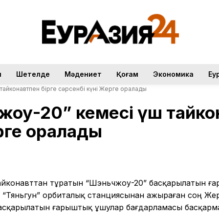
н
Шетелде
Мәдениет
Қоғам
Экономика
Еу
тайконавтпен бірге сәрсенбі күні Жерге оралады
оу-20” кемесі үш тайкон
рге оралады
тайконавттан тұратын “Шэньчжоу-20” басқарылатын ғ
қ “Тяньгун” орбиталық станциясынан ажыраған соң Же
асқарылатын ғарыштық ұшулар бағдарламасы басқарм