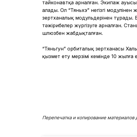
тайконавтқа арналған. Экипаж ауысы
алады. Ол “Тяньхэ” негізгі модулінен
зертханалық модульдерінен тұрады. 
тәжірибелер жүргізуге арналған. Ста
шлюзбен жабдықталған.
“Тяньгун” орбиталық зертханасы Хал
қызмет ету мерзімі кемінде 10 жылға 
Перепечатка и копирование материалов д