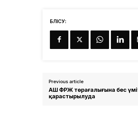
БӨЛІСУ:
Previous article
АҚШ ФРЖ төрағалығына бес үмі
қарастырылуда