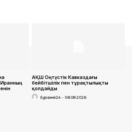
на
АҚШ Оңтүстік Кавказдағы
 Иранның
бейбітшілік пен тұрақтылықты
енін
қолдайды
Еуразия24
-
08.08.2026