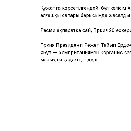
Құжатта көрсетілгендей, бұл келісім
алғашқы сапары барысында жасалды ж
Ресми ақпаратқа сай, Түркия 20 әске
Түркия Президенті Режеп Тайып Ердоға
«Бұл — Ұлыбританиямен қорғаныс са
маңызды қадам», – деді.