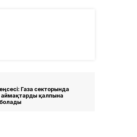
еңсесі: Газа секторында
н аймақтарды қалпына
 болады