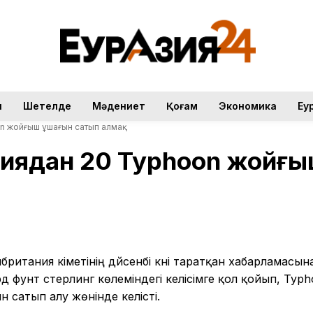
н
Шетелде
Мәдениет
Қоғам
Экономика
Еу
n жойғыш ұшағын сатып алмақ
ниядан 20 Typhoon жойғ
британия үкіметінің дүйсенбі күні таратқан хабарламасын
д фунт стерлинг көлеміндегі келісімге қол қойып, Typ
сатып алу жөнінде келісті.