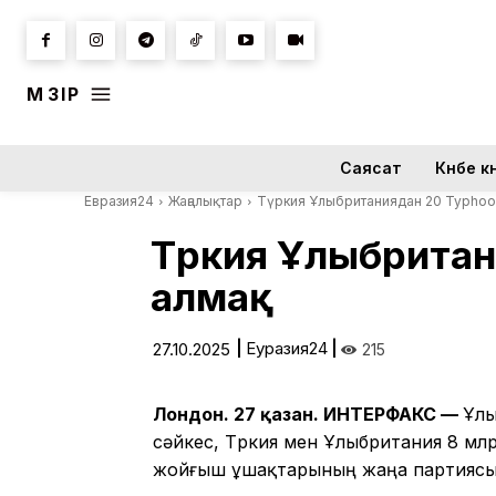
МӘЗІР
Саясат
Күнбе кү
Евразия24
Жаңалықтар
Түркия Ұлыбританиядан 20 Typhoo
Түркия Ұлыбрита
алмақ
|
Еуразия24
|
27.10.2025
215
Лондон. 27 қазан. ИНТЕРФАКС —
Ұлы
сәйкес, Түркия мен Ұлыбритания 8 млр
жойғыш ұшақтарының жаңа партиясын 