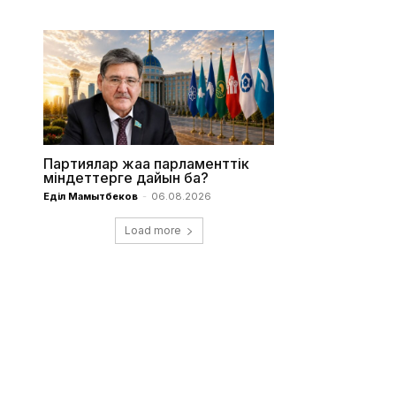
Партиялар жаңа парламенттік
міндеттерге дайын ба?
Еділ Мамытбеков
-
06.08.2026
Load more