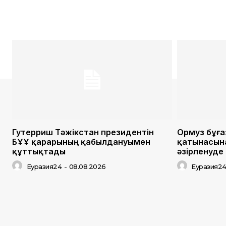
Гутерриш Тәжікстан президентін
Ормуз бұға
БҰҰ қарарының қабылдануымен
қатынасына
құттықтады
әзірленуде
Еуразия24
-
08.08.2026
Еуразия2