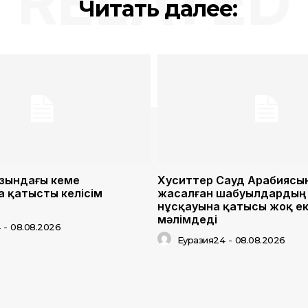
RELATED
Читать далее:
зындағы кеме
Хуситтер Сауд Арабиясы
 қатысты келісім
жасалған шабуылдардың
нұсқауына қатысы жоқ ек
мәлімдеді
4
-
08.08.2026
Еуразия24
-
08.08.2026