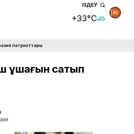
ІЗДЕУ
+33°C
разия патриоттары
ыш ұшағын сатып
а
hoon