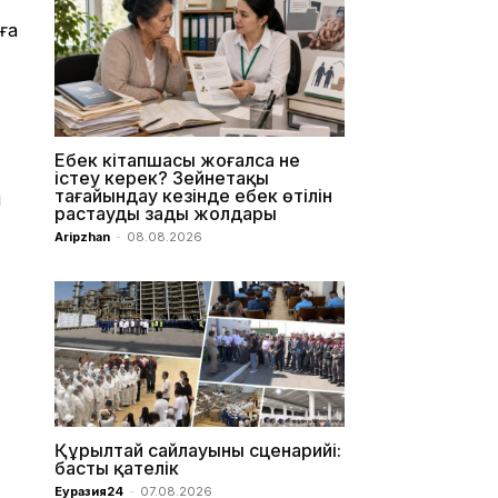
ға
Еңбек кітапшасы жоғалса не
істеу керек? Зейнетақы
тағайындау кезінде еңбек өтілін
н
растаудың заңды жолдары
Aripzhan
-
08.08.2026
Құрылтай сайлауының сценарийі:
басты қателік
Еуразия24
-
07.08.2026