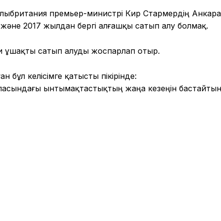
 Ұлыбритания премьер-министрі Кир Стармердің Анкара
әне 2017 жылдан бергі алғашқы сатып алу болмақ.
ри ұшақты сатып алуды жоспарлап отыр.
н бұл келісімге қатысты пікірінде:
ласындағы ынтымақтастықтың жаңа кезеңін бастайты