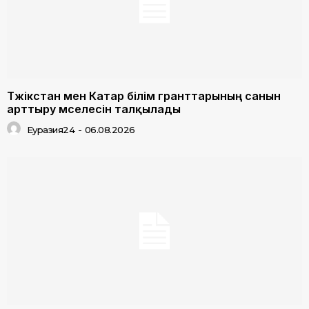
Тәжікстан мен Катар білім гранттарының санын
арттыру мәселесін талқылады
Еуразия24
-
06.08.2026