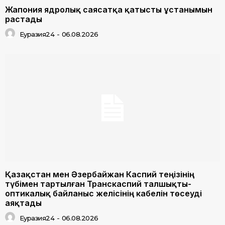
Жапония ядролық саясатқа қатысты ұстанымын
растады
Еуразия24
-
06.08.2026
Қазақстан мен Әзербайжан Каспий теңізінің
түбімен тартылған Транскаспий талшықты-
оптикалық байланыс желісінің кабелін төсеуді
аяқтады
Еуразия24
-
06.08.2026