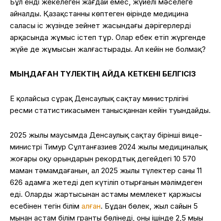
Бұл енді жекелеген жағдай емес, жүйелі мәселеге
айналды. Қазақстанның көптеген өңірінде медицина
саласы іс жүзінде зейнет жасындағы дәрігерлердің
арқасында жұмыс істеп тұр. Олар еңбек етіп жүргенде
жүйе де жұмысын жалғастырады. Ал кейін не болмақ?
МЫҢДАҒАН ТҮЛЕКТІҢ ҚАЙДА КЕТКЕНІ БЕЛГІСІЗ
Ең қолайсыз сұрақ Денсаулық сақтау министрлігінің
ресми статистикасымен танысқаннан кейін туындайды.
2025 жылы маусымда Денсаулық сақтау бірінші вице-
министрі Тимур Сұлтанғазиев 2024 жылы медициналық
жоғары оқу орындарын рекордтық деңгейдегі 10 570
маман тәмамдағанын, ал 2025 жылы түлектер саны 11
626 адамға жетеді деп күтіліп отырғанын мәлімдеген
еді. Олардың жартысынан астамы мемлекет қаржысы
есебінен тегін білім
алған
. Бұдан бөлек, жыл сайын 5
мыңнан астам білім гранты бөлінеді, оның ішінде 2,5 мыңы