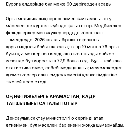
Еуропа елдерінде бұл меже 60 дәрігерден асады.
Орта медициналық персоналмен қамтамасыз ету
мәселесі де күрделі күйінде қалып отыр. Медбикелер,
фельдшерлер мен акушерлердің де көрсеткіші
төмендеуде. 2026 жылдың бірінші тоқсанының
қорытындысы бойынша халықтың әр 10 мыңына 76 орта
буын қызметкерінен келді, ал өткен жылдың сәйкес
кезеңінде бұл көрсеткіш 77,9 болған еді. Бұл – жай ғана
статистика емес, себебі медициналық мекемелердегі
қызметкерлер саны емдеу көмегінің қолжетімділігіне
тікелей әсер етеді.
ОҢ НӘТИЖЕЛЕРГЕ ҚАРАМАСТАН, КАДР
ТАПШЫЛЫҒЫ САҚТАЛЫП ОТЫР
Денсаулық сақтау министрлігі оң серпінді атап
өткенімен, бұл мәселенің бар екенін жоққа шығармайды.