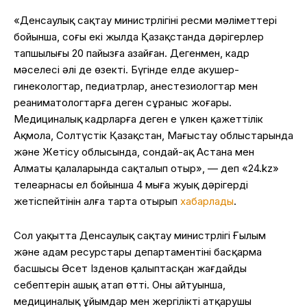
«Денсаулық сақтау министрлігінің ресми мәліметтері
бойынша, соңғы екі жылда Қазақстанда дәрігерлер
тапшылығы 20 пайызға азайған. Дегенмен, кадр
мәселесі әлі де өзекті. Бүгінде елде акушер-
гинекологтар, педиатрлар, анестезиологтар мен
реаниматологтарға деген сұраныс жоғары.
Медициналық кадрларға деген ең үлкен қажеттілік
Ақмола, Солтүстік Қазақстан, Маңғыстау облыстарында
және Жетісу облысында, сондай-ақ Астана мен
Алматы қалаларында сақталып отыр», — деп «24.kz»
телеарнасы ел бойынша 4 мыңға жуық дәрігердің
жетіспейтінін алға тарта отырып
хабарлады
.
Сол уақытта Денсаулық сақтау министрлігі Ғылым
және адам ресурстары департаментінің басқарма
басшысы Әсет Ізденов қалыптасқан жағдайдың
себептерін ашық атап өтті. Оның айтуынша,
медициналық ұйымдар мен жергілікті атқарушы