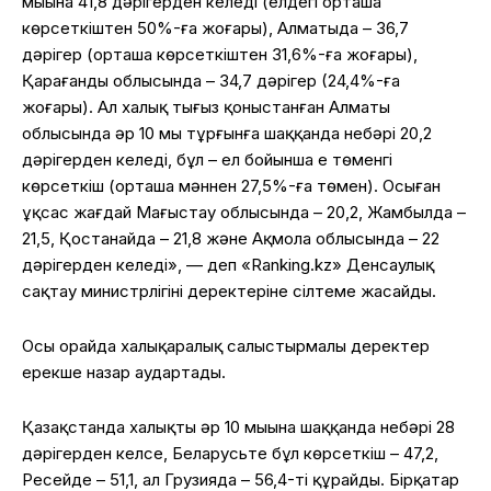
мыңына 41,8 дәрігерден келеді (елдегі орташа
көрсеткіштен 50%-ға жоғары), Алматыда – 36,7
дәрігер (орташа көрсеткіштен 31,6%-ға жоғары),
Қарағанды облысында – 34,7 дәрігер (24,4%-ға
жоғары). Ал халық тығыз қоныстанған Алматы
облысында әр 10 мың тұрғынға шаққанда небәрі 20,2
дәрігерден келеді, бұл – ел бойынша ең төменгі
көрсеткіш (орташа мәннен 27,5%-ға төмен). Осыған
ұқсас жағдай Маңғыстау облысында – 20,2, Жамбылда –
21,5, Қостанайда – 21,8 және Ақмола облысында – 22
дәрігерден келеді», — деп «Ranking.kz» Денсаулық
сақтау министрлігінің деректеріне сілтеме жасайды.
Осы орайда халықаралық салыстырмалы деректер
ерекше назар аудартады.
Қазақстанда халықтың әр 10 мыңына шаққанда небәрі 28
дәрігерден келсе, Беларусьте бұл көрсеткіш – 47,2,
Ресейде – 51,1, ал Грузияда – 56,4-ті құрайды. Бірқатар