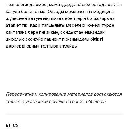
технологияда емес, мамандарды кәсіби ортада сақтап
қалуда болып отыр. Олардың мемлекеттік медицина
жүйесінен кетуінің ықтимал себептерін біз жоғарыда
атап өттік. Кадр тапшылығы мәселесі жүйелі түрде
қайталана беретіні айқын, сондықтан ешқандай
цифрлық экожүйе пациенттің жанындағы білікті
дәрігердің орнын толтыра алмайды.
Перепечатка и копирование материалов допускаются
только с указанием ссылки на eurasia24.media
БӨЛІСУ: