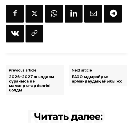
Previous article
Next article
2026–2027 жылдары
ЕАЭО ыдырайды:
сұранысқа ие
армандаудың айыбы жоқ
мамандықтар белгілі
болды
RELATED
Читать далее: