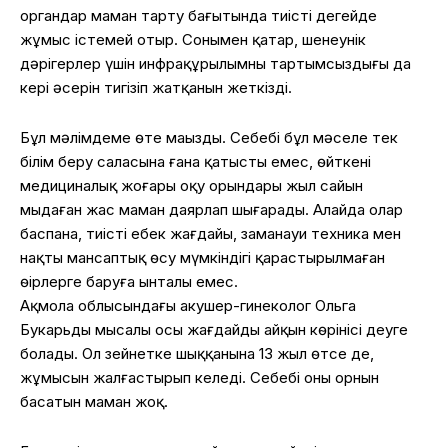
органдар маман тарту бағытында тиісті деңгейде
жұмыс істемей отыр. Сонымен қатар, шенеунік
дәрігерлер үшін инфрақұрылымның тартымсыздығы да
кері әсерін тигізіп жатқанын жеткізді.
Бұл мәлімдеме өте маңызды. Себебі бұл мәселе тек
білім беру саласына ғана қатысты емес, өйткені
медициналық жоғары оқу орындары жыл сайын
мыңдаған жас маман даярлап шығарады. Алайда олар
баспана, тиісті еңбек жағдайы, заманауи техника мен
нақты мансаптық өсу мүмкіндігі қарастырылмаған
өңірлерге баруға ынталы емес.
Ақмола облысындағы акушер-гинеколог Ольга
Букарьдың мысалы осы жағдайдың айқын көрінісі деуге
болады. Ол зейнетке шыққанына 13 жыл өтсе де,
жұмысын жалғастырып келеді. Себебі оның орнын
басатын маман жоқ.