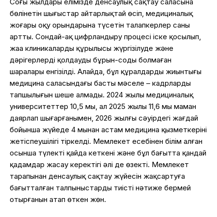
Соңғы жылдары елімізде денсаулық сақтау саласына
бөлінетін шығыстар айтарлықтай өсіп, медициналық
жоғары оқу орындарына түсетін талапкерлер саны
артты. Сондай-ақ цифрландыру процесі іске қосылып,
жаңа клиникалардың құрылысы жүргізілуде және
дәрігерлерді қолдаудың бұрын-соңды болмаған
шаралары енгізілді. Алайда, бұл құралдардың жиынтығы
медицина саласындағы басты мәселе – кадрлардың
тапшылығын шеше алмады. 2024 жылы медициналық
университеттер 10,5 мың, ал 2025 жылы 11,6 мың маман
даярлап шығарғанымен, 2026 жылғы сәуірдегі жағдай
бойынша жүйеде 4 мыңнан астам медицина қызметкерінің
жетіспеушілігі тіркелді. Мемлекет есебінен білім алған
осынша түлектің қайда кеткені және бұл бағытта қандай
қадамдар жасау керектігі әлі де өзекті. Мемлекет
тарапынан денсаулық сақтау жүйесін жақсартуға
бағытталған талпыныстардың тиісті нәтиже бермей
отырғанын атап өткен жөн.