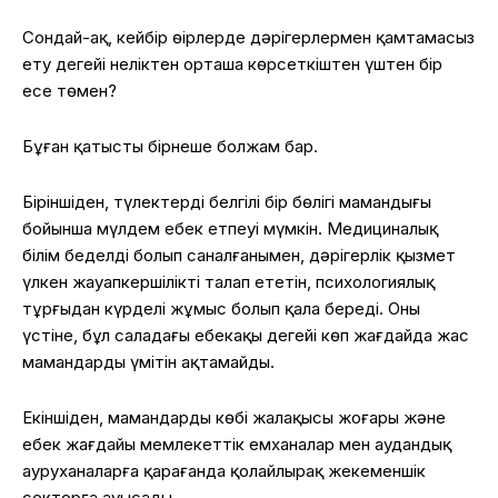
Сондай-ақ, кейбір өңірлерде дәрігерлермен қамтамасыз
ету деңгейі неліктен орташа көрсеткіштен үштен бір
есе төмен?
Бұған қатысты бірнеше болжам бар.
Біріншіден, түлектердің белгілі бір бөлігі мамандығы
бойынша мүлдем еңбек етпеуі мүмкін. Медициналық
білім беделді болып саналғанымен, дәрігерлік қызмет
үлкен жауапкершілікті талап ететін, психологиялық
тұрғыдан күрделі жұмыс болып қала береді. Оның
үстіне, бұл саладағы еңбекақы деңгейі көп жағдайда жас
мамандардың үмітін ақтамайды.
Екіншіден, мамандардың көбі жалақысы жоғары және
еңбек жағдайы мемлекеттік емханалар мен аудандық
ауруханаларға қарағанда қолайлырақ жекеменшік
секторға ауысады.