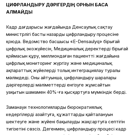
ЦИФРЛАНДЫРУ ДӘРІГЕРДІҢ ОРНЫН БАСА
АЛМАЙДЫ
Кадр дағдарысы жағдайында Денсаулық сақтау
министрлігі басты назарды цифрландыру процесіне
қоюда. Ведомство басшысы «E-Densaulyq» бірыңғай
цифрлық экожүйесін, Медициналық деректердің бірыңғай
қоймасын құру, миллиондаған пациенттің жағдайына
цифрлық мониторинг жүргізу және медициналық
ақпараттық жүйелерді толық интеграциялау туралы
мәлімдеді. Оның айтуынша, цифрландыру шаралары
дәрігерлердің мәліметтерді енгізуге жұмсайтын
уақытын шамамен 40%-ға қысқартуға мүмкіндік берді.
Заманауи технологиялардың бюрократиялық
кедергілерді азайтуға, құжаттардың қайталануын
шектеуге және жүйені бақылауды жақсартуға септігін
тигізетіні сөзсіз. Дегенмен, цифрландыру процесі кадр