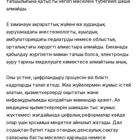
тапшылығына қатысты негізгі мәселені түбегейлі шеше
алмайды.
Ең заманауи ақпараттық жүйенің өзі аудандық
ауруханадағы анестезиологты, ауылдық
амбулаториядағы педиатрды немесе облыстық
орталықтағы хирургті алмастыра алмайды. Емханада
қабылдау жүргізетін маман тапшы болса, электронды
ауру тарихы емделушіге көмектесе алмайтыны анық.
Оның үстіне, цифрландыру процесінің өзі білікті
кадрларды талап етеді. Жаңа жүйелермен жұмыс істей
алатын, қызметкерлерді оқытатын және
инфрақұрылымды қолдайтын мамандар қажет. Ал
медицина қызметкерлерінің шамадан тыс жұмыс
жүктемесі жағдайында цифрлық реформалар кейде
олар үшін қосымша міндетке айналып жатады. Дәл
соңдықтан бүгінгі таңда отандық денсаулық сақтау
саласының басты мәселесі қаржыда немесе