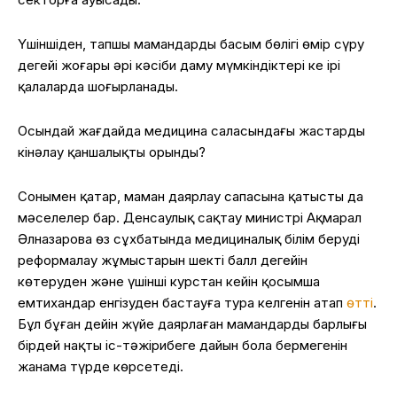
Үшіншіден, тапшы мамандардың басым бөлігі өмір сүру
деңгейі жоғары әрі кәсіби даму мүмкіндіктері кең ірі
қалаларда шоғырланады.
Осындай жағдайда медицина саласындағы жастарды
кінәлау қаншалықты орынды?
Сонымен қатар, маман даярлау сапасына қатысты да
мәселелер бар. Денсаулық сақтау министрі Ақмарал
Әлназарова өз сұхбатында медициналық білім беруді
реформалау жұмыстарын шекті балл деңгейін
көтеруден және үшінші курстан кейін қосымша
емтихандар енгізуден бастауға тура келгенін атап
өтті
.
Бұл бұған дейін жүйе даярлаған мамандардың барлығы
бірдей нақты іс-тәжірибеге дайын бола бермегенін
жанама түрде көрсетеді.