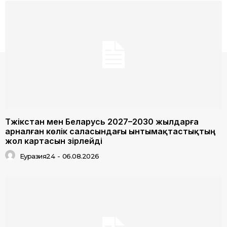
Тәжікстан мен Беларусь 2027–2030 жылдарға
арналған көлік саласындағы ынтымақтастықтың
жол картасын әзірлейді
Еуразия24
-
06.08.2026