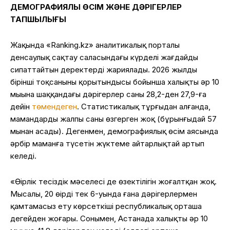
ДЕМОГРАФИЯЛЫҚ ӨСІМ ЖӘНЕ ДӘРІГЕРЛЕР
ТАПШЫЛЫҒЫ
Жақында «Ranking.kz» аналитикалық порталы
денсаулық сақтау саласындағы күрделі жағдайды
сипаттайтын деректерді жариялады. 2026 жылдың
бірінші тоқсанының қорытындысы бойынша халықтың әр 10
мыңына шаққандағы дәрігерлер саны 28,2-ден 27,9-ға
дейін
төмендеген
. Статистикалық тұрғыдан алғанда,
мамандардың жалпы саны өзгерген жоқ (бұрынғыдай 57
мыңнан асады). Дегенмен, демографиялық өсім аясында
әрбір маманға түсетін жүктеме айтарлықтай артып
келеді.
«Өңірлік теңсіздік мәселесі де өзектілігін жоғалтқан жоқ.
Мысалы, 20 өңірдің тек 6-уында ғана дәрігерлермен
қамтамасыз ету көрсеткіші республикалық орташа
деңгейден жоғары. Сонымен, Астанада халықтың әр 10