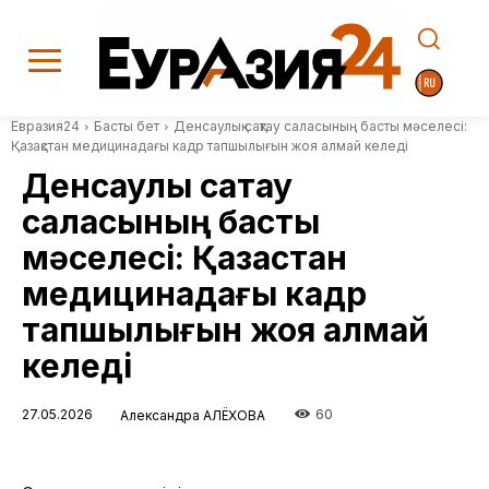
Евразия24
Басты бет
Денсаулық сақтау саласының басты мәселесі:
Қазақстан медицинадағы кадр тапшылығын жоя алмай келеді
Денсаулық сақтау
саласының басты
мәселесі: Қазақстан
медицинадағы кадр
тапшылығын жоя алмай
келеді
27.05.2026
60
Александра АЛЁХОВА