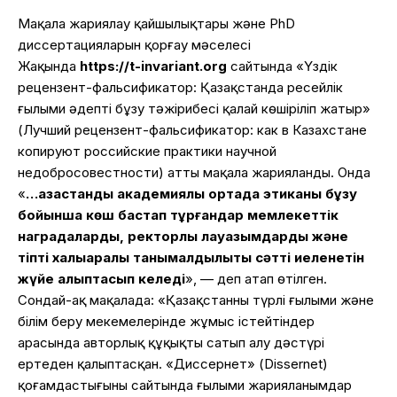
Мақала жариялау қайшылықтары және PhD
диссертацияларын қорғау мәселесі
Жақында
https://t-invariant.org
сайтында «Үздік
рецензент-фальсификатор: Қазақстанда ресейлік
ғылыми әдепті бұзу тәжірибесі қалай көшіріліп жатыр»
(Лучший рецензент-фальсификатор: как в Казахстане
копируют российские практики научной
недобросовестности) атты мақала жарияланды. Онда
«
…қазақстандық академиялық ортада этиканы бұзу
бойынша көш бастап тұрғандар мемлекеттік
наградаларды, ректорлық лауазымдарды және
тіпті халықаралық танымалдылықты сәтті иеленетін
жүйе қалыптасып келеді
», — деп атап өтілген.
Сондай-ақ мақалада: «Қазақстанның түрлі ғылыми және
білім беру мекемелерінде жұмыс істейтіндер
арасында авторлық құқықты сатып алу дәстүрі
ертеден қалыптасқан. «Диссернет» (Dissernet)
қоғамдастығының сайтында ғылыми жарияланымдар