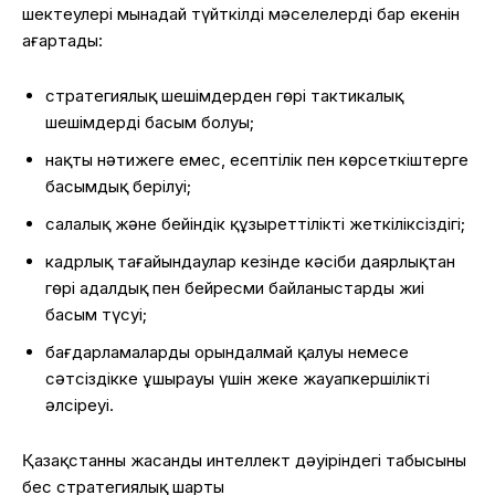
шектеулері мынадай түйткілді мәселелердің бар екенін
аңғартады:
стратегиялық шешімдерден гөрі тактикалық
шешімдердің басым болуы;
нақты нәтижеге емес, есептілік пен көрсеткіштерге
басымдық берілуі;
салалық және бейіндік құзыреттіліктің жеткіліксіздігі;
кадрлық тағайындаулар кезінде кәсіби даярлықтан
гөрі адалдық пен бейресми байланыстардың жиі
басым түсуі;
бағдарламалардың орындалмай қалуы немесе
сәтсіздікке ұшырауы үшін жеке жауапкершіліктің
әлсіреуі.
Қазақстанның жасанды интеллект дәуіріндегі табысының
бес стратегиялық шарты