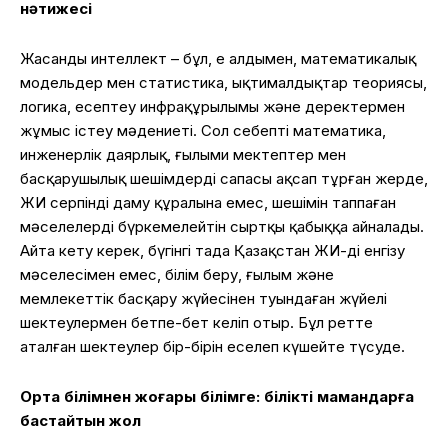
нәтижесі
Жасанды интеллект – бұл, ең алдымен, математикалық
модельдер мен статистика, ықтималдықтар теориясы,
логика, есептеу инфрақұрылымы және деректермен
жұмыс істеу мәдениеті. Сол себепті математика,
инженерлік даярлық, ғылыми мектептер мен
басқарушылық шешімдердің сапасы ақсап тұрған жерде,
ЖИ серпінді даму құралына емес, шешімін таппаған
мәселелерді бүркемелейтін сыртқы қабыққа айналады.
Айта кету керек, бүгінгі таңда Қазақстан ЖИ-ді енгізу
мәселесімен емес, білім беру, ғылым және
мемлекеттік басқару жүйесінен туындаған жүйелі
шектеулермен бетпе-бет келіп отыр. Бұл ретте
аталған шектеулер бір-бірін еселеп күшейте түсуде.
Орта білімнен жоғары білімге: білікті мамандарға
бастайтын жол