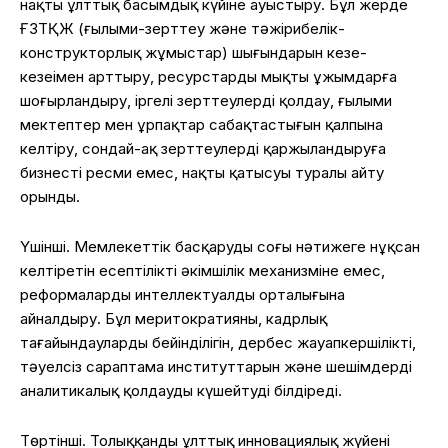
нақты ұлттық басымдық күйіне ауыстыру. Бұл жерде
ҒЗТҚЖ (ғылыми-зерттеу және тәжірибелік-
конструкторлық жұмыстар) шығындарын кезең-
кезеңімен арттыру, ресурстарды мықты ұжымдарға
шоғырландыру, іргелі зерттеулерді қолдау, ғылыми
мектептер мен ұрпақтар сабақтастығын қалпына
келтіру, сондай-ақ зерттеулерді қаржыландыруға
бизнестің ресми емес, нақты қатысуы туралы айту
орынды.
Үшінші. Мемлекеттік басқаруды соңғы нәтижеге нұқсан
келтіретін есептіліктің әкімшілік механизміне емес,
реформалардың интеллектуалды орталығына
айналдыру. Бұл меритократияны, кадрлық
тағайындаулардың бейінділігін, дербес жауапкершілікті,
тәуелсіз сараптама институттарын және шешімдерді
аналитикалық қолдауды күшейтуді білдіреді.
Төртінші. Толыққанды ұлттық инновациялық жүйені