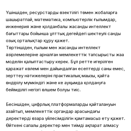
Үшіншіден, ресурстарды өзектілігі төмен жобаларға
шашыратпай, математика, компьютерлік ғылымдар,
инженерия және қолданбалы жасанды интеллект
бағыттары бойынша ұлттық деңгейдегі шектеулі санды
озық орталықтар құру қажет.
Төртіншіден, ғылым мен жасанды интеллект
әзірлемелеріне арналған мемлекеттік тапсырыстың жаңа
моделін қалыптастыру керек. Бұл ретте игерілген
қаражат көлемі мен дайындалған есептердің саны емес,
зерттеу нәтижелерінің практикалық маңызы, қайта
өндірілу мүмкіндігі және кең ауқымда қолдануға
бейімділігі негізгі өлшем болуы тиіс.
Бесіншіден, цифрлық платформалардың қайталануын
азайтып, мемлекеттік органдар арасындағы
деректердің өзара үйлесімділігін қамтамасыз ету қажет.
Өйткені сапалы деректер мен тиімді ақпарат алмасу