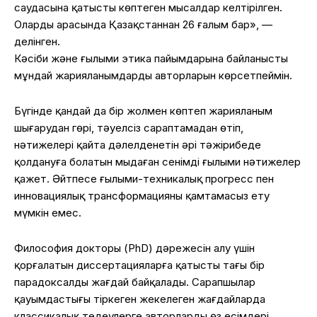
саудасына қатысты көптеген мысалдар келтірілген.
Олардың арасында Қазақстаннан 26 ғалым бар», —
делінген.
Кәсіби және ғылыми этика пайымдарына байланысты
мұндай жарияланымдардың авторларын көрсетпеймін.
Бүгінде қандай да бір жолмен көптеп жарияланым
шығарудан гөрі, тәуелсіз сараптамадан өтіп,
нәтижелері қайта дәлелденетін әрі тәжірибеде
қолдануға болатын мыңдаған сенімді ғылыми нәтижелер
қажет. Әйтпесе ғылыми-техникалық прогресс пен
инновациялық трансформацияны қамтамасыз ету
мүмкін емес.
Философия докторы (PhD) дәрежесін алу үшін
қорғалатын диссертацияларға қатысты тағы бір
парадоксалды жағдай байқалады. Сарапшылар
қауымдастығы тіркеген жекелеген жағдайларда
классикалық теңдеулерге авторлардың өз есімдері