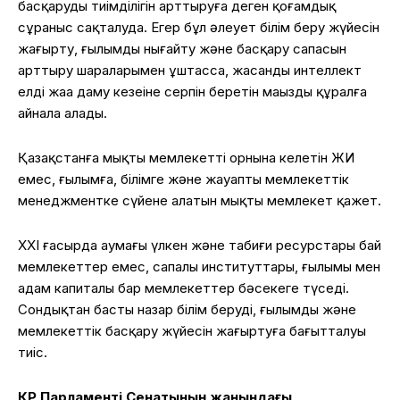
басқарудың тиімділігін арттыруға деген қоғамдық
сұраныс сақталуда. Егер бұл әлеует білім беру жүйесін
жаңғырту, ғылымды нығайту және басқару сапасын
арттыру шараларымен ұштасса, жасанды интеллект
елдің жаңа даму кезеңіне серпін беретін маңызды құралға
айнала алады.
Қазақстанға мықты мемлекеттің орнына келетін ЖИ
емес, ғылымға, білімге және жауапты мемлекеттік
менеджментке сүйене алатын мықты мемлекет қажет.
ХХІ ғасырда аумағы үлкен және табиғи ресурстары бай
мемлекеттер емес, сапалы институттары, ғылымы мен
адам капиталы бар мемлекеттер бәсекеге түседі.
Сондықтан басты назар білім беруді, ғылымды және
мемлекеттік басқару жүйесін жаңғыртуға бағытталуы
тиіс.
ҚР Парламенті Сенатының жанындағы