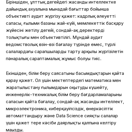
Біріншіден, ұлттық деңгейдегі жасанды интеллектке
дайындық ахуалына мынадай бағыттар бойынша
объективті аудит жүргізу қажет: кадрлық әлеуеттің
сапасы, ғылыми базаның жай-күйі, мемлекеттік басқару
жүйесінің жетілу деңгейі, сондай-ақ деректердің
толықтығы мен объективтілігі. Мұндай аудит
ведомстволық өзін-өзі бағалау түрінде емес, түрлі
салалардағы сарапшыларды тарту арқылы жүргізілетін
пәнаралық сараптамалық жұмыс болуы тиіс.
Екіншіден, білім беру саясатының басымдықтарын қайта
қарау қажет. Ол үшін мектептердегі математика мен
жаратылыстану ғылымдарын оқытуды күшейту,
инженерлік-техникалық білім беру бағдарламаларының
сапасын қайта бағалау, сондай-ақ жасанды интеллект,
микроэлектроника, киберқауіпсіздік, өнеркәсіптік
автоматтандыру және Data Science сияқты салалар
үшін қажет терең кәсіби даярлықты қалпына келтіру
маңызды.