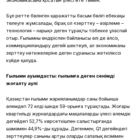
экономикасына қосатын үлесі өте төмен.
Бұл ретте бөлінген қаражаттың басым бөлігі еңбекақы
төлеуге жұмсалады, бірақ ол «зерттеу – әзірлеме –
технология – нарық» деген тұрақты тізбекке ұласпай
отыр. Ғылымның өндіріспен байланысы әлі де әлсіз,
коммерцияландыру деңгейі шектеулі, ал экономиканың
зерттеу нәтижелеріне деген сұранысы жеткіліксіз
күйде қалуда.
Ғылыми қауымдастық: ғылымға деген сенімді
жоғалту қаупі
Қазақстан ғылыми жарияланымдар саны бойынша
әлемдегі 72 елдің ішінде 59-орынға тұрақтады. Жоғары
квартильді журналдардағы мақалалардың үлесі әлемдік
деңгейдегі 52,7% көрсеткішпен салыстырғанда
шамамен 44,9%-ды құрады. Дегенмен, Q1 деңгейіндегі
зерттеулер санының артуы олардың сапалық өсімімен