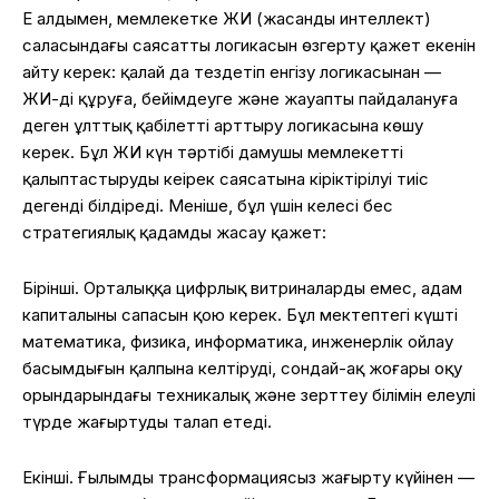
Ең алдымен, мемлекетке ЖИ (жасанды интеллект)
саласындағы саясаттың логикасын өзгерту қажет екенін
айту керек: қалай да тездетіп енгізу логикасынан —
ЖИ-ді құруға, бейімдеуге және жауапты пайдалануға
деген ұлттық қабілетті арттыру логикасына көшу
керек. Бұл ЖИ күн тәртібі дамушы мемлекетті
қалыптастырудың кеңірек саясатына кіріктірілуі тиіс
дегенді білдіреді. Меніңше, бұл үшін келесі бес
стратегиялық қадамды жасау қажет:
Бірінші. Орталыққа цифрлық витриналарды емес, адам
капиталының сапасын қою керек. Бұл мектептегі күшті
математика, физика, информатика, инженерлік ойлау
басымдығын қалпына келтіруді, сондай-ақ жоғары оқу
орындарындағы техникалық және зерттеу білімін елеулі
түрде жаңғыртуды талап етеді.
Екінші. Ғылымды трансформациясыз жаңғырту күйінен —