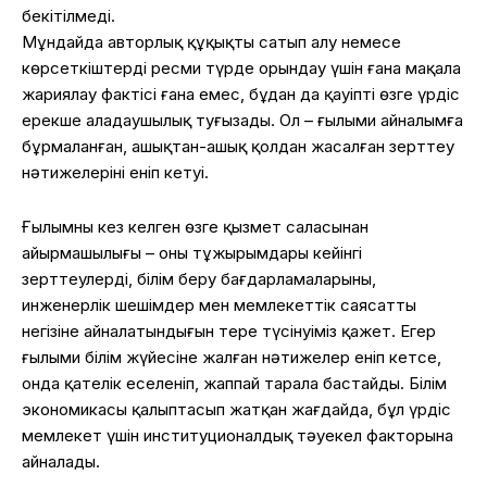
бекітілмеді.
Мұндайда авторлық құқықты сатып алу немесе
көрсеткіштерді ресми түрде орындау үшін ғана мақала
жариялау фактісі ғана емес, бұдан да қауіпті өзге үрдіс
ерекше алаңдаушылық туғызады. Ол – ғылыми айналымға
бұрмаланған, ашықтан-ашық қолдан жасалған зерттеу
нәтижелерінің еніп кетуі.
Ғылымның кез келген өзге қызмет саласынан
айырмашылығы – оның тұжырымдары кейінгі
зерттеулердің, білім беру бағдарламаларының,
инженерлік шешімдер мен мемлекеттік саясаттың
негізіне айналатындығын терең түсінуіміз қажет. Егер
ғылыми білім жүйесіне жалған нәтижелер еніп кетсе,
онда қателік еселеніп, жаппай тарала бастайды. Білім
экономикасы қалыптасып жатқан жағдайда, бұл үрдіс
мемлекет үшін институционалдық тәуекел факторына
айналады.