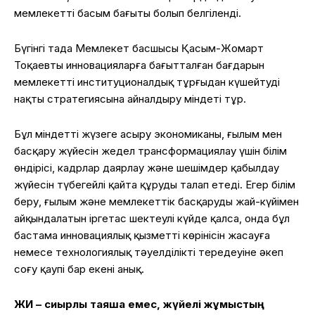
мемлекеттің басым бағыты болып белгіленді.
Бүгінгі таңда Мемлекет басшысы Қасым-Жомарт
Тоқаевтың инновацияларға бағытталған бағдарын
мемлекетті институционалдық тұрғыдан күшейтудің
нақты стратегиясына айналдыру міндеті тұр.
Бұл міндетті жүзеге асыру экономиканы, ғылым мен
басқару жүйесін жедел трансформациялау үшін білім
өндірісі, кадрлар даярлау және шешімдер қабылдау
жүйесін түбегейлі қайта құруды талап етеді. Егер білім
беру, ғылым және мемлекеттік басқарудың жай-күйімен
айқындалатын іргетас шектеулі күйде қалса, онда бұл
бастама инновациялық қызметтің көрінісін жасауға
немесе технологиялық тәуелділіктің тереңдеуіне әкеп
соғу қаупі бар екені анық.
ЖИ – сиқырлы таяқша емес, жүйелі жұмыстың