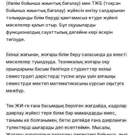
(бөлім бойынша жиынтық бағалау) мен ТЖБ (тоқсан
бойынша жиынтық бағалау) жүйесін енгізу салдарынан
толыққанды білім беруді қамтамасыз етуде жүйелі
мәселелер қалып отыр. Бұл оқушылардың
функционалдық сауаттылық деңгейіне кері әсерін
тигізуде.
Екінші жағынан, жоғары білім беру саласында да өзекті
мәселелер туындауда. Техникалық жоғары оқу
орындарының басым бөлігінде студенттер екінші
семестрдегі дәрістерді түсіне алуы үшін алғашқы
семестрде мектеп математикасының курсын оқытуға
мәжбүр.
Тек ЖИ-ге ғана басымдық берілген жағдайда, кадрлар
даярлау жүйесі терең білімі бар мамандарды емес,
танымы кең болғанымен, беткі деңгейде ғана даярланған
түлектерді шығарады деп есептеймін. Мысалы,
Жоғары аудиторлық палатаның деректері бойынша, жыл