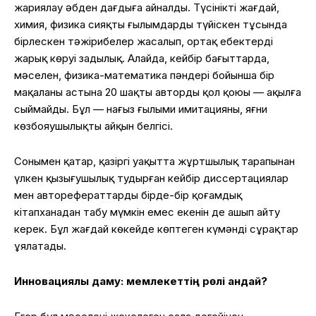
жариялау әбден дағдыға айналды. Түсінікті жағдай,
химия, физика сияқты ғылымдардың түйіскен тұсында
бірлескен тәжірибелер жасалып, ортақ еңбектердің
жарық көруі заңдылық. Алайда, кейбір бағыттарда,
мәселен, физика-математика пәндері бойынша бір
мақаланың астына 20 шақты автордың қол қоюы — ақылға
сыймайды. Бұл — нағыз ғылыми имитацияның, яғни
көзбояушылықтың айқын белгісі.
Сонымен қатар, қазіргі уақытта жұртшылық тарапынан
үлкен қызығушылық тудырған кейбір диссертациялар
мен авторефераттарды бірде-бір қоғамдық
кітапханадан табу мүмкін емес екенін де ашып айту
керек. Бұл жағдай көкейде көптеген күмәнді сұрақтар
ұялатады.
Инновациялық даму: мемлекеттің рөлі қандай?