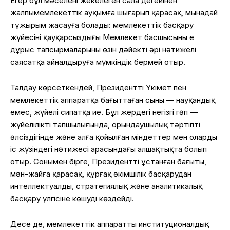
Егер бұл мәселені жекелеген сала деңгейінен
жалпымемлекеттік ауқымға шығарып қарасақ, мынадай
тұжырым жасауға болады: мемлекеттік басқару
жүйесінің қауқарсыздығы Мемлекет басшысының ең
дұрыс тапсырмаларының өзін дәйекті әрі нәтижелі
саясатқа айналдыруға мүмкіндік бермей отыр.
Талдау көрсеткендей, Президенттің Үкімет пен
мемлекеттік аппаратқа бағыттаған сыны — науқандық
емес, жүйелі сипатқа ие. Бұл жердегі негізгі гәп —
жүйеліліктің тапшылығында, орындаушылық тәртіптің
әлсіздігінде және алға қойылған міндеттер мен олардың
іс жүзіндегі нәтижесі арасындағы алшақтықта болып
отыр. Сонымен бірге, Президенттің ұстанған бағыты,
мән-жайға қарасақ, құрғақ әкімшілік басқарудан
интеллектуалды, стратегиялық және аналитикалық
басқару үлгісіне көшуді көздейді.
Десе де, мемлекеттік аппараттың институционалдық