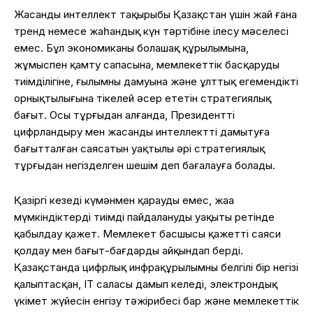
Жасанды интеллект тақырыбы Қазақстан үшін жай ғана
тренд немесе жаһандық күн тәртібіне ілесу мәселесі
емес. Бұл экономиканың болашақ құрылымына,
жұмыспен қамту сапасына, мемлекеттік басқарудың
тиімділігіне, ғылымның дамуына және ұлттық егемендіктің
орнықтылығына тікелей әсер ететін стратегиялық
бағыт. Осы тұрғыдан алғанда, Президенттің
цифрландыру мен жасанды интеллектті дамытуға
бағытталған саясатын уақтылы әрі стратегиялық
тұрғыдан негізделген шешім деп бағалауға болады.
Қазіргі кезеңді күмәнмен қараудың емес, жаңа
мүмкіндіктерді тиімді пайдаланудың уақыты ретінде
қабылдау қажет. Мемлекет басшысы қажетті саяси
қолдау мен бағыт-бағдарды айқындап берді.
Қазақстанда цифрлық инфрақұрылымның белгілі бір негізі
қалыптасқан, ІТ саласы дамып келеді, электрондық
үкімет жүйесін енгізу тәжірибесі бар және мемлекеттік