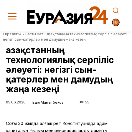
Евразия24
Басты бет
Қазақстанның технологиялық серпіліс әлеуеті:
негізгі сын-қатерлер мен дамудың жаңа кезеңі
Қазақстанның
технологиялық серпіліс
әлеуеті: негізгі сын-
қатерлер мен дамудың
жаңа кезеңі
05.06.2026
55
Еділ Мамытбеков
Соңғы 30 жылда алғаш рет Конституцияда адам
капиталын, ғылым мен инновацияларды дамыту