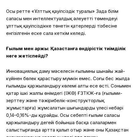
Осы ретте «Ұлттық қауіпсіздік туралы» Заңда білім
сапасы мен интеллектуалдық әлеуеттің төмендеуі
ұлттық қауіпсіздікке төнетін қатерлердің тізбесіне
енгізілгенін еске сала кеткім келеді.
Ғылым мен қаржы: Қазақстанға өндірістік тиімділік
неге жетіспейді?
Инновациялық даму мәселесін ғылымның шынайы жай-
күйінен бөлек қарастыру мүмкін емес. Соңғы бес жылда
ғылымды қаржыландыру көлемі алты есе өсті. Сонымен
қатар ішкі жалпы өнімдегі (ІЖӨ) ҒЗТКЖ-ға (ғылыми-
зерттеу және тәжірибелік-конструкторлық
жұмыстарға) жұмсалатын шығындардың үлесі небәрі
0,14–0,16%-ды құрайды. Осы себепті ғылым саласы
қаржыландыру деңгейі бойынша басқа салалармен
салыстырғанда артта қалып отыр және оның Қазақстан