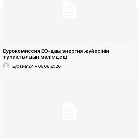
Еурокомиссия ЕО-дағы энергия жүйесінің
тұрақтылығын мәлімдеді
Еуразия24
-
06.08.2026