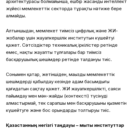
архитектурасы болмайынша, ешбір жасанды интеллект
жүйесі мемлекеттік секторда тұрақты нәтиже бере
алмайды.
Алтыншыдан, мемлекет тиімсіз цифрлық және ЖИ-
жобалар үшін жауапкершілік институтын күшейтуі
қажет. Сәтсіздіктер техникалық іркілістер ретінде
емес, нақты жауапты тұлғалары бар тиімсіз
басқарушылық шешімдер ретінде талдануы тиіс.
Сонымен қатар, жетіншіден, маңызды мемлекеттік
шешімдерді қабылдау кезінде адам басымдығы
қағидатын сақтау қажет. ЖИ жауапкершілікті, саяси
пайымдау мен мән-жайды (контексті) түсінуді
алмастырмай, тек сарапшы мен басқарушының қызметін
күшейтуге және бос орындарды толтыруы тиіс.
Қазақстанның негізгі таңдауы – мықты институттар