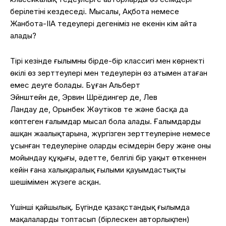
берілетіні кездеседі. Мысалы, Ақбота немесе
Жанбота-IIA теңдеулері дегеніміз не екенін кім айта
алады?
Тірі кезінде ғылымның бірде-бір классигі мен көрнекті
өкілі өз зерттеулері мен теңдеулерін өз атымен атаған
емес деуге болады. Бұған Альберт
Эйнштейн де, Эрвин Шрёдингер де, Лев
Ландау де, Орынбек Жәутіков те және басқа да
көптеген ғалымдар мысал бола алады. Ғалымдардың
ашқан жаңалықтарына, жүргізген зерттеулеріне немесе
ұсынған теңдеулеріне олардың есімдерін беру және оны
мойындау құқығы, әдетте, белгілі бір уақыт өткеннен
кейін ғана халықаралық ғылыми қауымдастықтың
шешімімен жүзеге асқан.
Үшінші қайшылық. Бүгінде қазақстандық ғылымда
мақалаларды топтасып (бірлескен авторлықпен)