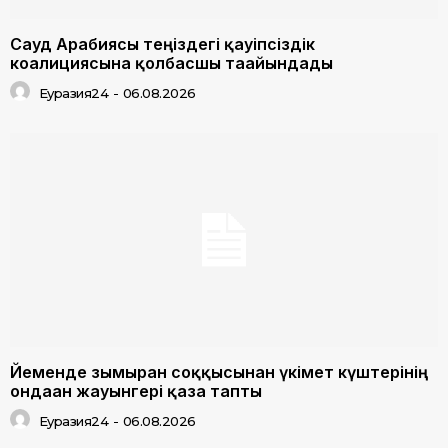
Сауд Арабиясы теңіздегі қауіпсіздік
коалициясына қолбасшы тағайындады
Еуразия24
-
06.08.2026
Йеменде зымыран соққысынан үкімет күштерінің
ондаған жауынгері қаза тапты
Еуразия24
-
06.08.2026