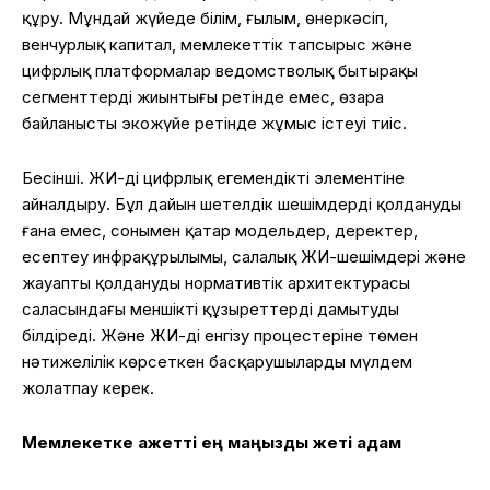
құру. Мұндай жүйеде білім, ғылым, өнеркәсіп,
венчурлық капитал, мемлекеттік тапсырыс және
цифрлық платформалар ведомстволық бытыраңқы
сегменттердің жиынтығы ретінде емес, өзара
байланысты экожүйе ретінде жұмыс істеуі тиіс.
Бесінші. ЖИ-ді цифрлық егемендіктің элементіне
айналдыру. Бұл дайын шетелдік шешімдерді қолдануды
ғана емес, сонымен қатар модельдер, деректер,
есептеу инфрақұрылымы, салалық ЖИ-шешімдері және
жауапты қолданудың нормативтік архитектурасы
саласындағы меншікті құзыреттерді дамытуды
білдіреді. Және ЖИ-ді енгізу процестеріне төмен
нәтижелілік көрсеткен басқарушыларды мүлдем
жолатпау керек.
Мемлекетке қажетті ең маңызды жеті қадам