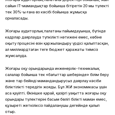
сайын IT-мамандықтар бойынша бітіретін 20 мың түлектің
тек 30%-ы ғана өз кәсібі бойынша жұмысқа
орналасады.
Жоғары аудиторлық палатаның пайымдауынша, бүгінде
кадрлар даярлауда түпкілікті нәтижені емес, көбіне
оқыту процесінің өзін қаржыландыру үрдісі қалыптасқан,
ал миллиардтаған теңге бюджет қаражаты тиімсіз
жұмсалуда.
Жоғары оқу орындарында инженерлік-техникалық
салалар бойынша тек «бағыттар шеңберінде» білім беру
және тар бейінді мамандандырусыз даярлау кәсіби
біліктіліктің тереңдігін жояды. Бұл ЖИ экономикасы үшін
аса қауіпті. Өкінішке қарай, қазіргі уақытта жоғары оқу
орындары түлектерінің басым бөлігі білікті маман емес,
құзыреті жеткіліксіз пайдаланушы деңгейінде қалып
отыр.