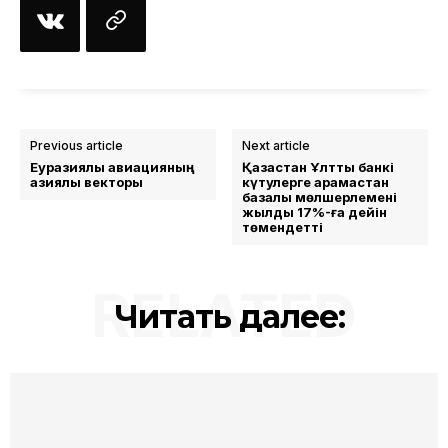
Previous article
Next article
Еуразиялық авиацияның
Қазақстан Ұлттық банкі
азиялық векторы
күтулерге қарамастан
базалық мөлшерлемені
жылдық 17%-ға дейін
төмендетті
RELATED
Читать далее: