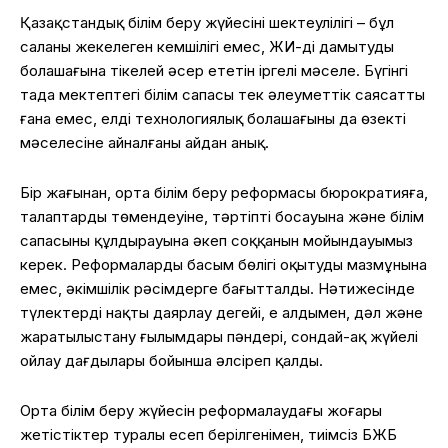
Қазақстандық білім беру жүйесінің шектеулілігі – бұл
саланың жекелеген кемшілігі емес, ЖИ-ді дамытудың
болашағына тікелей әсер ететін іргелі мәселе. Бүгінгі
таңда мектептегі білім сапасы тек әлеуметтік саясаттың
ғана емес, елдің технологиялық болашағының да өзекті
мәселесіне айналғаны айдан анық.
Бір жағынан, орта білім беру реформасы бюрократияға,
талаптардың төмендеуіне, тәртіптің босауына және білім
сапасының құлдырауына әкеп соққанын мойындауымыз
керек. Реформалардың басым бөлігі оқытудың мазмұнына
емес, әкімшілік рәсімдерге бағытталды. Нәтижесінде
түлектерді нақты даярлау деңгейі, ең алдымен, дәл және
жаратылыстану ғылымдары пәндері, сондай-ақ жүйелі
ойлау дағдылары бойынша әлсіреп қалды.
Орта білім беру жүйесін реформалаудағы жоғары
жетістіктер туралы есеп берілгенімен, тиімсіз БЖБ