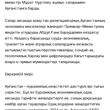
министрі
Мұрат
Нұртілеу
жұмыс
сапарымен
Ауғанстанға
барды.
Сапар
аясында
Қазақстан
делегациясының
Ауғанстанның
экономика
мәселелері
жөніндегі
Премьер-
Министрінің
міндетін
атқарушы
Абдул
Ғани
Барадармен
кездесуі
өтті
.
Кездесу
барысында
сауда-экономикалық
,
транзиттік
және
аграрлық
салалардағы
екіжақты
ынтымақтастықтың
перспективалары
,
сондай-ақ
геологиялық
барлау
мен
цифрландыру
бағыттарындағы
өзара
іс-қимыл
мүмкіндіктері
талқыланды
.
Евразия24 пікірі:
Ауғанстан – еуразиялық кеңістіктегі дәстүрлі әрі тығыз
серіктес. Бұл ел Еуразиялық экономикалық одақ
аясында тарифтік жеңілдіктерге ие, соның арқасында
кейбір ауған тауарлары Одақ елдеріне жеңілдетілген
шарттармен жеткізіледі. 2024 жылы Ауғанстан ЕАЭО