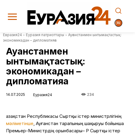
Евразия24
Еуразия патриоттары
Ауғанстанмен ынтымақтастық:
экономикадан – дипломатияға
Ауғанстанмен
ынтымақтастық:
экономикадан –
дипломатияға
14.07.2025
234
Еуразия24
Қазақстан
Республикасы
Сыртқы
істер
министрлігінің
мәліметінше
,
Ауғанстан
тарапының
шақыруы
бойынша
Премьер-
Министрдің
орынбасары
– ҚР
Сыртқы
істер