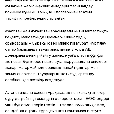
аумағына жеміс-көкөніс өнімдерін тасымалдау
бойынша құны 400 мың АҚШ долларынан асатын
тарифтік преференциялар алған.
Қазақстан мен Ауғанстан арасындағы ынтымақтастықты
кеңейту мақсатында Премьер-Министрдің
орынбасары – Сыртқы істер министрі Мұрат Нұртілеу
сапар барысында тауар айналымын 3 млрд АҚШ
долларына дейін ұлғайту жөнінде уағдаластыққа қол
жеткізді. Бұл көрсеткішке ауыл шаруашылығы өнімдері,
жанар-жағармай, минералдық тыңайтқыштар мен
химия өнеркәсібі тауарларын жеткізуді арттыру
есебінен қол жеткізу көзделуде.
Ауғанстандағы саяси тұрақсыздық пен халықтың өмір
сүру деңгейінің төмендігін ескере отырып, ЕАЭО елдері
үшін бұл елмен серіктестік – тек экономикалық емес,
сондай-ақ өңірлік тұрақтылықты қамтамасыз етуге