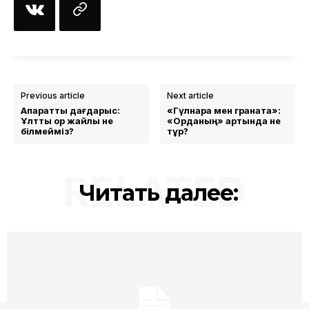
Previous article
Next article
Ақпараттық дағдарыс:
«Гүлнара мен граната»:
Ұлттық қор жайлы не
«Орданың» артында не
білмейміз?
тұр?
RELATED
Читать далее: