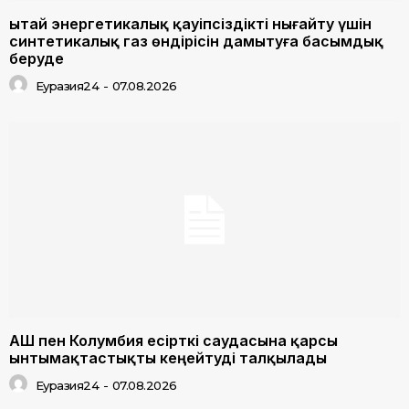
Қытай энергетикалық қауіпсіздікті нығайту үшін
синтетикалық газ өндірісін дамытуға басымдық
беруде
Еуразия24
-
07.08.2026
АҚШ пен Колумбия есірткі саудасына қарсы
ынтымақтастықты кеңейтуді талқылады
Еуразия24
-
07.08.2026