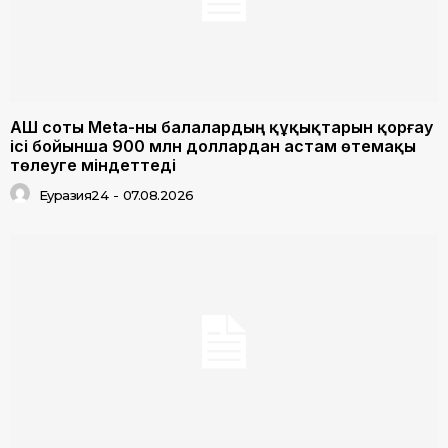
АҚШ соты Meta-ны балалардың құқықтарын қорғау
ісі бойынша 900 млн доллардан астам өтемақы
төлеуге міндеттеді
Еуразия24
-
07.08.2026