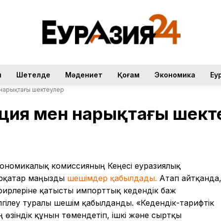
н
Шетелде
Мәдениет
Қоғам
Экономика
Еу
 нарықтағы шектеулер
ация мен нарықтағы шект
кономикалық
комиссияның
Кеңесі
еуразиялық
ірқатар
маңызды
шешімдер
қабылдады
.
Атап
айтқанда
фирлеріне
қатысты
импорттық
кедендік
баж
лгілеу
туралы
шешім
қабылданды
.
«Кедендік-тарифтік
 өзіндік құнын төмендетіп, ішкі және сыртқы