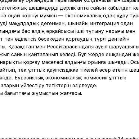
тратегиялық шешімдерді дерлік апта сайын қабылдап ке
ғана оңай көрінуі мүмкін — экономикалық одақ құру ту
 етуді мақұлдадық дегенмен, шынайы интеграция одан
амындағы бес елдің әрқайсысы ішкі тұтыну нарығы мен
 пен әділетсіз бәсекеден қорғаудың түрлі деңгейін
алы, Қазақстан мен Ресей арасындағы ауыл шаруашыл
жыл сайын қайталанып келеді. Бұл жерде ешқандай ж
 нарықты қорғау мәселесі алдыңғы орынға
шығады. Ос
тып, тек ұлттық қауіпсіздікке тікелей әсер ететін ше
ында, Еуразиялық экономикалық комиссия ұлттық
ларын үйлестіру тетіктерін әзірлеуде.
ы бағыттағы жұмыстың жалғасы.
опускаются только с указанием ссылки на eurasia24.media