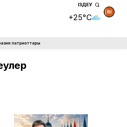
ІЗДЕУ
+25°C
разия патриоттары
еулер
,