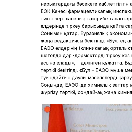
нарықтардағы бәсекеге қабілеттілігін 
ЕЭК Кеңесі фармацевтикалық инспекци
тиісті зертханалық тәжірибе талаптар
елдерінде тіркеу барысында
қайта са
Сонымен қатар, Еуразиялық экономи
жаңа редакциясы
бекітілді.
«Бұл, ең 
ЕАЭО елдерінің (клиникалық орталықт
шетелде дәрі-дәрмектерді тіркеу кез
ұсына алады»,
– делінген құжатта.
Бұ
тәртібі
бекітілді.
«Бұл – ЕАЭО мүше ме
туындайтын даулы мәселелерді қарау м
Соңында, ЕАЭО-да
химиялық заттар м
жүргізу тәртібі
, сондай-ақ
жаңа химия