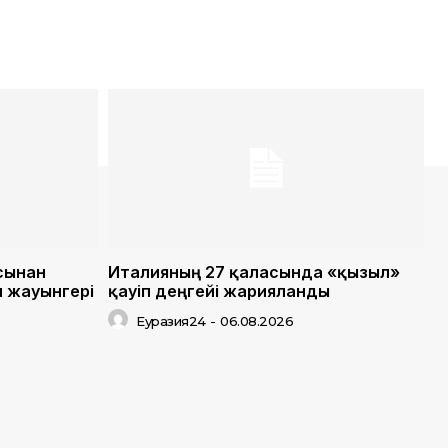
сынан
Италияның 27 қаласында «қызыл»
н жауынгері
қауіп деңгейі жарияланды
Еуразия24
-
06.08.2026