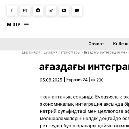
МӘЗІР
Саясат
Күнбе кү
Евразия24
Еуразия патриоттары
Қағаздағы интеграция мен
Қағаздағы интегр
|
Еуразия24
|
05.08.2025
230
Өткен
аптаның
соңында
Еуразиялық
э
экономикалық
интеграция
аясында
б
натрий
сульфидтері
мен целлюлоза
э
мөлшерлемелерін
нөлдік
деңгейде
бе
реттеудің бұл шаралары дайын өнімнің