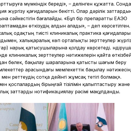
арттыруға мүмкіндік береді»,
– делінген құжатта.
Сонда
я жүргізу қағидаларын бекітті. Олар дәрілік заттарды
ына сәйкестігін бағалайды.
«Бұл бір препаратты ЕАЭО
раптамадан өткізудің
алдын алады
»,
– деп көрсет
ілген
.
калық одақтың
тиісті клиникалық практика қағидалар
алдымен, халықаралық көп орталықты зерттеулер жүргіз
ар) нарық қатысушыларына қолдау көрсетеді. Өндіруші
інде клиникалық зерттеулер нәтижелерін қайта өткізбе
дан бөлек, бақылау шараларына қатысты
шағым беру
млекеттер арасындағы мемлекеттік бақылау нәтижесін
ен реттеудің сотқа дейінгі жұмсақ тетігі болмақ».
ен қоспалардың бірыңғай тізілімін қалыптастыру және
лық заттарды нотификациялау рәсімі
мақұлданды.