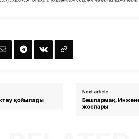
Next article
ектеу қойылады
Бешпармақ. Инженер
жоспары