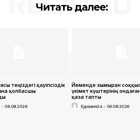
RELATED
Читать далее:
сы теңіздегі қауіпсіздік
Йеменде зымыран соққы
ына қолбасшы
үкімет күштерінің ондаға
ды
қаза тапты
4
-
06.08.2026
Еуразия24
-
06.08.2026