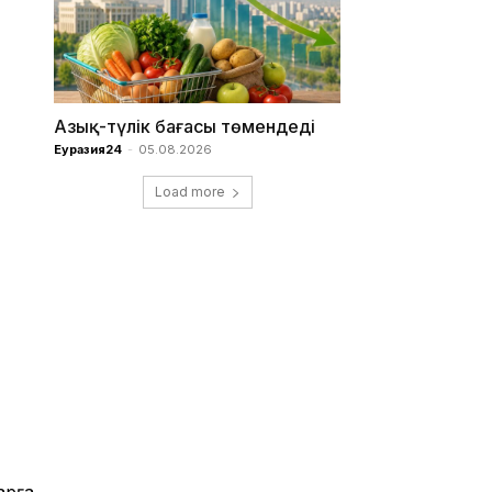
Азық-түлік бағасы төмендеді
Еуразия24
-
05.08.2026
Load more
арға