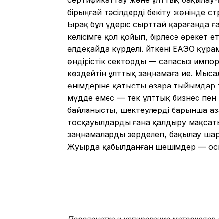
бірыңғай тәсілдерді бекіту жөнінде с
Бірақ бұл үдеріс сырттай қарағанда 
келісімге қол қойып, бірлесе әрекет
әлдеқайда күрделі. Өйткені ЕАЭО құр
өндірістік секторды — сапасыз импорт
көздейтін ұлттық заңнамаға ие. Мыс
өнімдеріне қатысты өзара тыйымдар 
мүдде емес — тек ұлттық бизнес пен
байланысты, шектеулерді барынша азай
тосқауылдарды ғана қалдыру мақсат
заңнамаларды зерделеп, бақылау шара
Жуырда қабылданған шешімдер — ос
Перепечатка и копирование материалов д