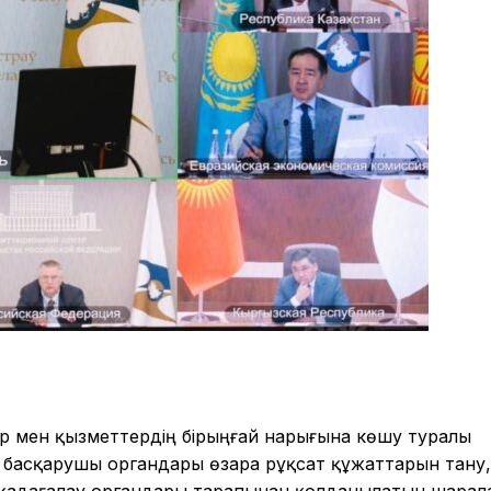
ар мен қызметтердің бірыңғай нарығына көшу туралы
 басқарушы органдары өзара рұқсат құжаттарын тану,
-қадағалау органдары тарапынан қолданылатын шарал