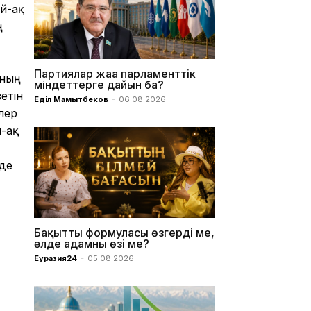
й-ақ
ң
Партиялар жаңа парламенттік
ының
міндеттерге дайын ба?
етін
Еділ Мамытбеков
-
06.08.2026
лер
й-ақ
де
Бақыттың формуласы өзгерді ме,
әлде адамның өзі ме?
Еуразия24
-
05.08.2026