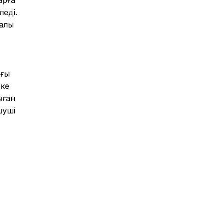
леді.
ралы
ығы
еке
ыған
шуші