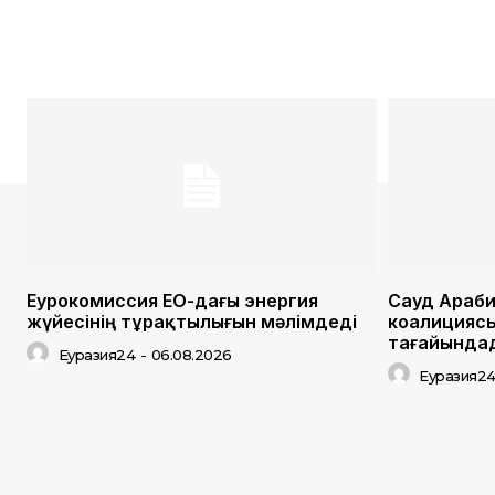
Еурокомиссия ЕО-дағы энергия
Сауд Арабия
жүйесінің тұрақтылығын мәлімдеді
коалицияс
тағайында
Еуразия24
-
06.08.2026
Еуразия2