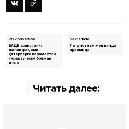
Previous article
Next article
ЕАДБ Қазақстанға
Патриотизм мен пайда
жаһандық сын-
арасында
қатерлерге қарамастан
тұрақты өсім болжап
отыр
RELATED
Читать далее: