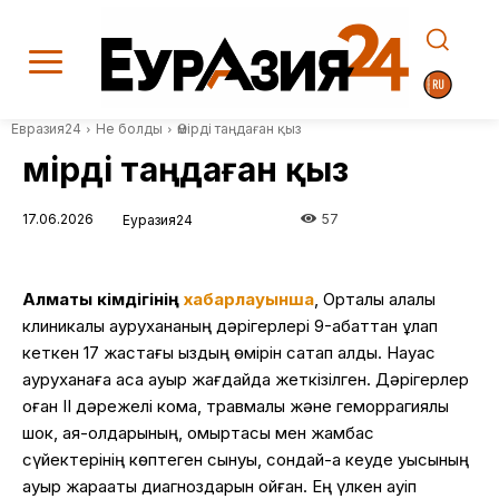
Евразия24
Не болды
Өмірді таңдаған қыз
Өмірді таңдаған қыз
17.06.2026
57
Еуразия24
Алматы әкімдігінің
хабарлауынша
, Орталық қалалық
клиникалық аурухананың дәрігерлері 9-қабаттан құлап
кеткен 17 жастағы қыздың өмірін сақтап қалды. Науқас
ауруханаға аса ауыр жағдайда жеткізілген. Дәрігерлер
оған II дәрежелі кома, травмалық және геморрагиялық
шок, аяқ-қолдарының, омыртқасы мен жамбас
сүйектерінің көптеген сынуы, сондай-ақ кеуде қуысының
ауыр жарақаты диагноздарын қойған. Ең үлкен қауіп