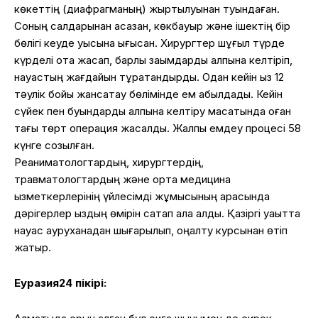
көкеттің (диафрагманың) жыртылуынан туындаған.
Соның салдарынан асқазан, көкбауыр және ішектің бір
бөлігі кеуде қуысына ығысқан. Хирургтер шұғыл түрде
күрделі ота жасап, барлық зақымдарды қалпына келтіріп,
науқастың жағдайын тұрақтандырды. Одан кейін қыз 12
тәулік бойы жансақтау бөлімінде ем қабылдады. Кейін
сүйек пен буындарды қалпына келтіру мақсатында оған
тағы төрт операция жасалды. Жалпы емдеу процесі 58
күнге созылған.
Реаниматологтардың, хирургтердің,
травматологтардың және орта медицина
қызметкерлерінің үйлесімді жұмысының арқасында
дәрігерлер қыздың өмірін сақтап қала алды. Қазіргі уақытта
науқас ауруханадан шығарылып, оңалту курсынан өтіп
жатыр.
Еуразия24 пікірі: