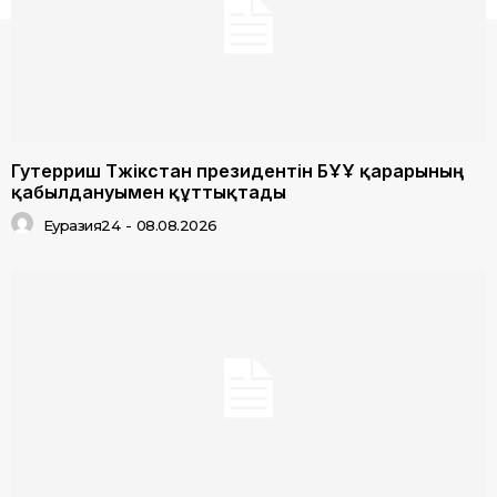
Гутерриш Тәжікстан президентін БҰҰ қарарының
қабылдануымен құттықтады
Еуразия24
-
08.08.2026