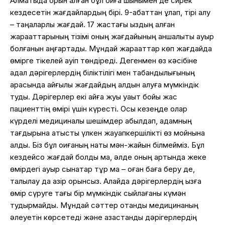
Алматыда орын алған бұл оқиға шынымен де сирек
кездесетін жағдайлардың бірі. 9-қабаттан құлап, тірі қалу
– таңқаларлық жағдай. 17 жастағы қыздың алған
жарақаттарының тізімі оның жағдайының қаншалықты ауыр
болғанын аңғартады. Мұндай жарақаттар көп жағдайда
өмірге тікелей қауіп төндіреді. Дегенмен өз кәсібіне
адал дәрігерлердің біліктілігі мен табандылығының
арқасында қайғылы жағдайдың алдын алуға мүмкіндік
туды. Дәрігерлер екі айға жуық уақыт бойы жас
пациенттің өмірі үшін күресті. Осы кезеңде олар
күрделі медициналық шешімдер қабылдап, адамның
тағдырына қатысты үлкен жауапкершілікті өз мойнына
алды. Біз бұл оқиғаның нақты мән-жайын білмейміз. Бұл
кездейсоқ жағдай болды ма, әлде оның артында жеке
өмірдегі ауыр сынақтар тұр ма – оған баға беру де,
талқылау да қазір орынсыз. Алайда дәрігерлердің қызға
өмір сүруге тағы бір мүмкіндік сыйлағаны күмән
тудырмайды. Мұндай сәттер отандық медицинаның
әлеуетін көрсетеді және қазақстандық дәрігерлердің