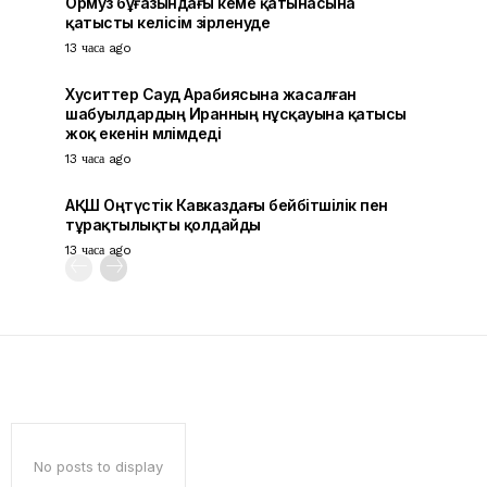
Ормуз бұғазындағы кеме қатынасына
қатысты келісім әзірленуде
13 часа ago
Хуситтер Сауд Арабиясына жасалған
шабуылдардың Иранның нұсқауына қатысы
жоқ екенін мәлімдеді
13 часа ago
АҚШ Оңтүстік Кавказдағы бейбітшілік пен
тұрақтылықты қолдайды
13 часа ago
No posts to display