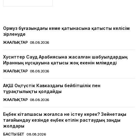
Ормуз бұғазындағы кеме қатынасына қатысты келісім
әзірленуде
ЖАҢАЛЫҚТАР
08.08.2026
Хуситтер Сауд Арабиясына жасалған шабуылдардың
Иранның нұсқауына қатысы жоқ екенін мәлімдеді
ЖАҢАЛЫҚТАР
08.08.2026
АҚШ Оңтүстік Кавказдағы бейбітшілік пен
тұрақтылықты қолдайды
ЖАҢАЛЫҚТАР
08.08.2026
Еңбек кітапшасы жоғалса не істеу керек? Зейнетақы
тағайындау кезінде еңбек өтілін растаудың заңды
жолдары
БАСТЫ БЕТ
08.08.2026