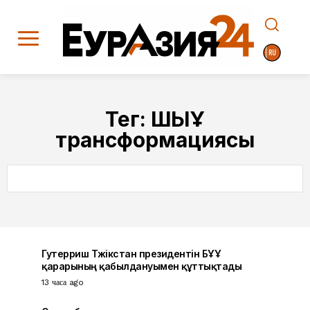
Тег:
ШЫҰ
трансформациясы
SEARCH
Гутерриш Тәжікстан президентін БҰҰ
қарарының қабылдануымен құттықтады
13 часа ago