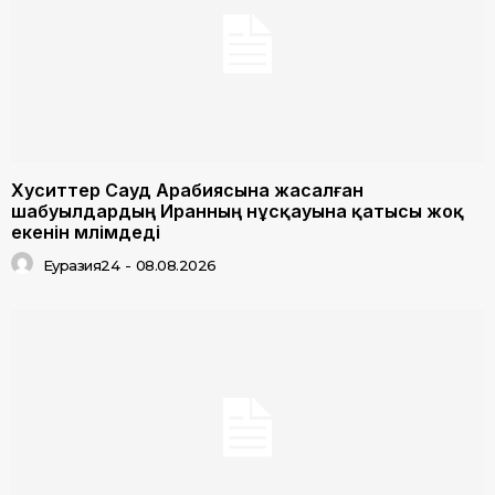
Хуситтер Сауд Арабиясына жасалған
шабуылдардың Иранның нұсқауына қатысы жоқ
екенін мәлімдеді
Еуразия24
-
08.08.2026