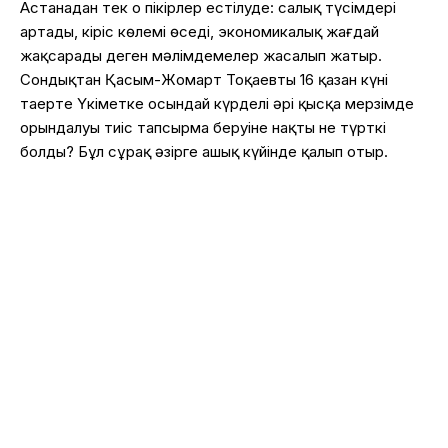
Астанадан тек оң пікірлер естілуде: салық түсімдері
артады, кіріс көлемі өседі, экономикалық жағдай
жақсарады деген мәлімдемелер жасалып жатыр.
Сондықтан Қасым-Жомарт Тоқаевтың 16 қазан күні
таңертең Үкіметке осындай күрделі әрі қысқа мерзімде
орындалуы тиіс тапсырма беруіне нақты не түрткі
болды? Бұл сұрақ әзірге ашық күйінде қалып отыр.