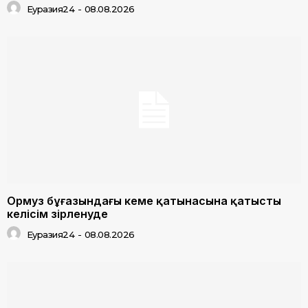
Еуразия24
-
08.08.2026
Ормуз бұғазындағы кеме қатынасына қатысты
келісім әзірленуде
Еуразия24
-
08.08.2026