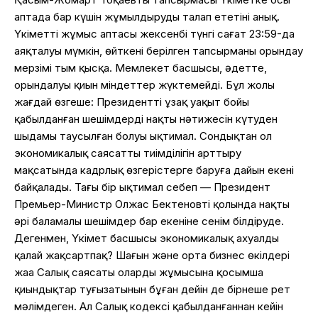
аптада бар күшін жұмылдыруды талап ететіні анық.
Үкіметтің жұмыс аптасы жексенбі түнгі сағат 23:59-да
аяқталуы мүмкін, өйткені берілген тапсырманы орындау
мерзімі тым қысқа. Мемлекет басшысы, әдетте,
орындалуы қиын міндеттер жүктемейді. Бұл жолы
жағдай өзгеше: Президенттің ұзақ уақыт бойы
қабылданған шешімдердің нақты нәтижесін күтуден
шыдамы таусылған болуы ықтимал. Сондықтан ол
экономикалық саясаттың тиімділігін арттыру
мақсатында кадрлық өзгерістерге баруға дайын екені
байқалады. Тағы бір ықтимал себеп — Президент
Премьер-Министр Олжас Бектеновтің қолында нақты
әрі баламалы шешімдер бар екеніне сенім білдіруде.
Дегенмен, Үкімет басшысы экономикалық ахуалды
қалай жақсартпақ? Шағын және орта бизнес өкілдері
жаңа Салық саясаты олардың жұмысына қосымша
қиындықтар туғызатынын бұған дейін де бірнеше рет
мәлімдеген. Ал Салық кодексі қабылданғаннан кейін