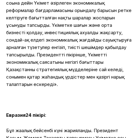
соңына дейін Үкімет әзірлеген экономикалық
реформалар бағдарламасының орындалу барысын ретке
келтіруге бағытталған нақты шаралар жоспарын
ұсынуды тапсырды. Үкіметке шағын және орта
бизнесті қолдау, инвестициялық ахуалды жақсарту,
сондай-ақ елдегі экономикалық жағдайды сауықтыруға
арналған түзетулер енгізіп, тиісті шешімдер қабылдау
тапсырылды. Президенттің пікірінше, Үкіметтің
экономикалық саясатының негізгі бағыттары
Қазақстанның стратегиялық мүдделеріне сай келеді,
сонымен қатар жаһандық үрдістер мен қазіргі нарық
талаптарын ескереді».
Евразия24 пікірі
:
Бұл жаңалық бейсенбі күні жарияланды. Президент
Қасым-Жомарт Тоқаевтың тапсырмасы Үкіметке осы