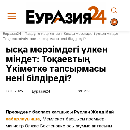
Евразия24
Таңдаулы жаңалықтар
Қысқа мерзімдегі үлкен міндет:
Тоқаевтың Үкіметке тапсырмасы нені білдіреді?
Қысқа мерзімдегі үлкен
міндет: Тоқаевтың
Үкіметке тапсырмасы
нені білдіреді?
17.10.2025
219
Еуразия24
Президент баспасөз хатшысы
Руслан Желдібай
хабарла
уынша
,
Мемлекет басшысы премьер-
министр Олжас Бектеновке осы жұмыс аптасының