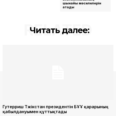
шынайы мәселелерін
атады
RELATED
Читать далее:
Гутерриш Тәжікстан президентін БҰҰ қарарының
қабылдануымен құттықтады