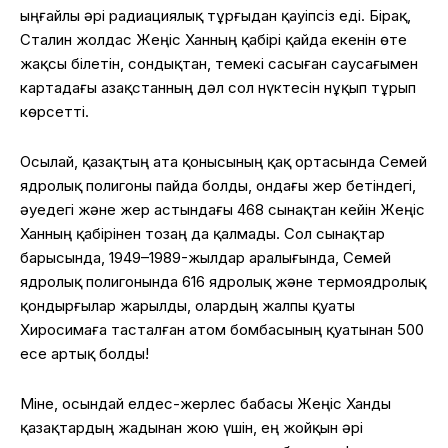
ыңғайлы әрі радиациялық тұрғыдан қауіпсіз еді.
Бірақ,
Сталин жолдас Жеңіс Ханның қабірі қайда екенін өте
жақсы білетін, сондықтан, темекі сасыған саусағымен
картадағы Қазақстанның дәл сол нүктесін нұқып тұрып
көрсетті.
Осылай, қазақтың ата қонысының қақ ортасында Семей
ядролық полигоны пайда болды, ондағы жер бетіндегі,
әуедегі және жер астындағы 468 сынақтан кейін Жеңіс
Ханның қабірінен тозаң да қалмады. Сол сынақтар
барысында, 1949–1989-жылдар аралығында, Семей
ядролық полигонында 616 ядролық және термоядролық
қондырғылар жарылды, олардың жалпы қуаты
Хиросимаға тасталған атом бомбасының қуатынан 500
есе артық болды!
Міне, осындай елдес-жерлес бабасы Жеңіс Ханды
қазақтардың жадынан жою үшін, ең жойқын әрі