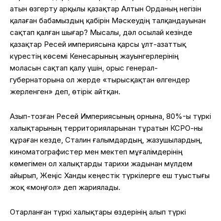
атын өзгерту арқылы қазақтар Алтын Орданың негізін
қалаған бабамыздың қабірін Мәскеудің талқандауынан
сақтап қалған шығар? Мысалы, дәл осылай кезінде
қазақтар Ресей империясына қарсы ұлт-азаттық
күрестің көсемі Кенесарының жауынгерлерінің
моласын сақтап қалу үшін, орыс генерал-
губернаторына ол жерде «тырысқақтан өлгендер
жерленген» деп, өтірік айтқан.
Азып-тозған Ресей Империясының орнына, 80%-ы түркі
халықтарының территорияларынан тұратын КСРО-ны
құраған кезде, Сталин ғалымдардың, жазушылардың,
киноматографистер мен мектеп мұғалімдерінің
көмегімен ол халықтарды тарихи жадынан мүлдем
айырып, Жеңіс Ханды кеңестік түркілерге еш туыстығы
жоқ «моңғол» деп жариялады.
Отарланған түркі халықтары өздерінің алып түркі