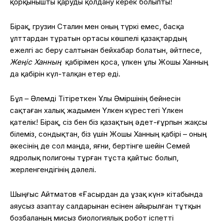
қорқынышты қаруды қолдану керек болыпты!
Бірақ, грузин Сталин мен оның түркі емес, басқа
ұлттардан тұратын ортасы көшпелі қазақтардың
ежелгі ас беру салтынан бейхабар болатын, әйтпесе,
Жеңіс Ханның
қабірімен қоса, үлкен ұлы Жошы Ханның
да қабірін күл-талқан етер еді.
Бұл – Әлемді Тітіреткен Ұлы Әміршінің бейнесін
сақтаған халық жадымен Үлкен күрестегі Үлкен
қателік! Бірақ, сіз бен біз қазақтың әдет-ғұрпын жақсы
білеміз, сондықтан, біз үшін Жошы Ханның қабірі – оның
әкесінің де сол маңда, яғни, бертінге шейін Семей
ядролық полигоны тұрған тұста қайтыс болып,
жерленгендігінің дәлелі.
Шыңғыс Айтматов «Ғасырдан да ұзақ күн» кітабында
аяусыз азаптау салдарынан есінен айырылған тұтқын
бозбаланың мисыз биологиялық робот іспетті