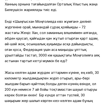
Ханның орнына тағайындалған Орталық Ұлыстың жаңа
Билеушісін жариялауы тиіс еді.
Енді «Шыңғысхан Моңғолияда көз жұмған» делініп
жүргеніне орай, мынандай сұрақ қояйықшы – 72
жастағы Жеңіс Хан, сол заманның өлшемімен алғанда,
әбден қаусап, қайғыдан қан жұтып отырған қарт адам,
әй-шәй жоқ, осыншалық ауқымды асқа дайындықты,
оған қоса, Федерация үшін аса маңызды ұлттық
Құрылтайды тастап, 3000 км қашықтағы Моңғолияға аяқ
астынан тартып кетуі мүмкін бе еді?
Жасы келген адам жүрдек аттармен күніне, ең көбі, 30
километр жылдамдықпен жүріп отырып, ары-бері
жылдам барып-қайтпақ болды деген күннің өзінде, ол
200 күн немесе 7 ай бойы тоқтамастан шауып отыруы
керек болған екен!
Бір күнде аттан түспей, 30
шақырым жер шалып көрген кез-келген адам бұның