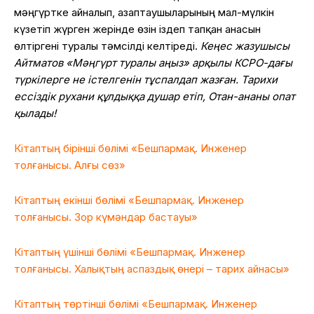
мәңгүртке айналып, азаптаушыларының мал-мүлкін
күзетіп жүрген жерінде өзін іздеп тапқан анасын
өлтіргені туралы тәмсілді келтіреді.
Кеңес жазушысы
Айтматов «Мәңгүрт туралы аңыз» арқылы КСРО-дағы
түркілерге не істелгенін тұспалдап жазған. Тарихи
ессіздік рухани құлдыққа душар етіп, Отан-ананы опат
қылады!
Кітаптың бірінші бөлімі «Бешпармақ. Инженер
толғанысы. Алғы сөз»
Кітаптың екінші бөлімі «Бешпармақ. Инженер
толғанысы. Зор күмәндар бастауы»
Кітаптың үшінші бөлімі «Бешпармақ. Инженер
толғанысы. Халықтың аспаздық өнері – тарих айнасы»
Кітаптың төртінші бөлімі «Бешпармақ. Инженер