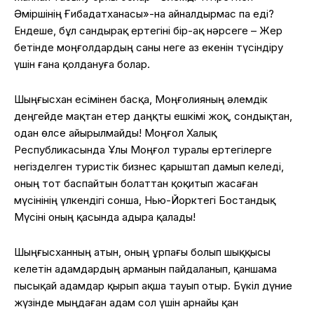
Әміршінің Ғибадатханасы»-на айналдырмас па еді?
Ендеше, бұл сандырақ ертегіні бір-ақ нәрсеге – Жер
бетінде моңғолдардың саны неге аз екенін түсіндіру
үшін ғана қолдануға болар.
Шыңғысхан есімінен басқа, Моңғолияның әлемдік
деңгейде мақтан етер даңқты ешкімі жоқ, сондықтан,
одан өлсе айырылмайды! Моңғол Халық
Республикасында Ұлы Моңғол туралы ертегілерге
негізделген туристік бизнес қарыштап дамып келеді,
оның тот баспайтын болаттан қоқитып жасаған
мүсінінің үлкендігі сонша, Нью-Йорктегі Бостандық
Мүсіні оның қасында адыра қалады!
Шыңғысханның атын, оның ұрпағы болып шыққысы
келетін адамдардың арманын пайдаланып, қаншама
пысықай адамдар қырып ақша тауып отыр. Бүкіл дүние
жүзінде мыңдаған адам сол үшін арнайы қан