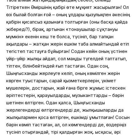
Тітіреткен Әміршінің қабірі өте мұқият жасырылған! Ол
өзі былай болған ғой – оның ұлдары қызулықпен әкесінің
қабірін қисапсыз қазынаға толтырған (оны басқа қайда
жібереді?), бірақ, артынан «тонаушылар сұқтануы
мүмкін» екенін кеш те болса, түсініп, бар тапқан
ақылдары – жатқан жерін ешкім таба алмайтындай етіп
тегістеп тастауға бұйырған! Содан кейін оның үстінен
үйір-үйір жылқы айдап, сол маңды түгелдей таптатып,
тіптен, білінбейтіндей ғып тастаған. Одан соң,
Шыңғысханды жерлеуге келіп, оның көмілген жерін
көрген туыстарын, сарай қызметкерлерін, үкімет
мүшелерін, достарын, жай ғана бірге жұмыс істескен
әріптестерін, қарауылдарды, музыканттарды – бәрін
шетінен өлтірген. Одан қалса, Шыңғысханды
жерлегендерді өлтіргендерді де, жылқышыларды да
жылқылармен қоса өлтірген, ешкімді ұмытпаған!
Сосын
бәрін көміп тастаған, ал, ол көмгендерді де, өздеріңіз
түсініп отырғандай, тірі қалдырған жоқ. Қысқасы, әрі