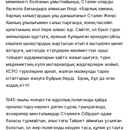
мемлекеті болғанын ұмытпайынша, Сталин оларды
біржола бағындыра алмасын білді.
«Барлық замана,
барлық халықтардың ұлы данышпаны» Сталин Жеңіс
Ханның ұлылығымен салыстырғанда, өзінің пәсейіп
қалатынына жол бере алмас еді. Сөйтіп, ол бүкіл түркі
зиялыларын құртуға, ерекше бұлқынған еркіндіксүйгіш
көшпелі қазақтардың жартысын атып я аштықпен қинап
өлтіруге, шетелдік «түпдерек мәліметтің» орыс
тіліндегі аудармаларын қайта жазып шығуға, түркі
мәдениетінің күллі материалдық жәдігерлерін жойып,
КСРО түркілеріне арнап, жалған мазмұнды тарих
кітаптарын жазуға бұйрық берді.
Бірақ, бұл да оған
аздық етті!
1945-жылы «кеңестік ядролық полигонды қайда
орналастыру керек» деген сұрақ туындағанда,
әскерилер мен ғалымдар Сталинге Сібірдегі адам
баласы тұрмайтын, алыстағы Тайшет аймағын ұсынған
болатын, ол жер полигонды көзден таса, құпия ұстауға