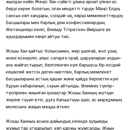
жылдан кейін Жеңіс Хан сүйікті ұлына арнап үлкен ас
беруі керек болатын, оған міндетті түрде Мәңгі Елдің
сансыз көп хандары, сондай-ақ, көрші мемлекеттердің
Басшылары мен барлық діни конфессиялардың
Жетекшілері келіп, Әлемді Тітіреткен Әміршіге өз
ауыздарымен көңіл айтуы тиіс.
Жошы Хан қайтыс болысымен, жер шалғай, жол ұзақ
екені ескеріліп, алыс сапарға орай, шаруаларын алдын-
ала жайғастырып, белгіленген күні баршасы бір кісідей
кешікпей жетсін деген ниетпен, барлық мемлекет
басшыларына астың қашан және қайда берілетіні күні
бұрын хабарланып, сауын айтылды.
Әлемнің түкпір-
түкпірінен жиылған қонақтар Жошы Ханның жатқан
жеріне тауап етіп, дұға бағыштауы үшін, ас марқұмның
моласына жақын маңда өткен.
Жошы Ханның асына дайындық кезінде ауқымды
жұмыстар атқарылып, көп қаржы жұмсалды. Жиын