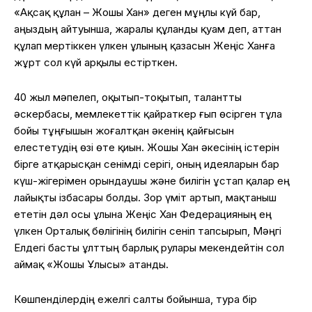
«Ақсақ құлан – Жошы Хан» деген мұңлы күй бар,
аңыздың айтуынша, жаралы құланды қуам деп, аттан
құлап мертіккен үлкен ұлының қазасын Жеңіс Ханға
жұрт сол күй арқылы естірткен.
40 жыл мәпелеп, оқытып-тоқытып, талантты
әскербасы, мемлекеттік қайраткер ғып өсірген тұла
бойы тұңғышын жоғалтқан әкенің қайғысын
елестетудің өзі өте қиын. Жошы Хан әкесінің істерін
бірге атқарысқан сенімді серігі, оның идеяларын бар
күш-жігерімен орындаушы және билігін ұстап қалар ең
лайықты ізбасары болды. Зор үміт артып, мақтаныш
ететін дәл осы ұлына Жеңіс Хан Федерацияның ең
үлкен Орталық бөлігінің билігін сеніп тапсырып, Мәңгі
Елдегі басты ұлттың барлық рулары мекендейтін сол
аймақ «Жошы Ұлысы» атанды.
Көшпенділердің ежелгі салты бойынша, тура бір