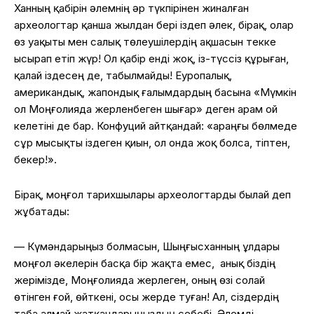
Ханның қабірін әлемнің әр түкпірінен жиналған
археологтар қанша жылдан бері іздеп әлек, бірақ, олар
өз уақыты мен салық төлеушілердің ақшасын текке
ысырап етіп жүр! Ол қабір енді жоқ, із-түссіз құрыған,
қалай іздесең де, табылмайды! Еуропалық,
американдық, жапондық ғалымдардың басына «Мүмкін
ол Моңғолияда жерленбеген шығар» деген арам ой
келетіні де бар. Конфуций айтқандай: «Қараңғы бөлмеде
сұр мысықты іздеген қиын, ол онда жоқ болса, тіптен,
бекер!».
Бірақ, моңғол тарихшылары археологтарды былай деп
жұбатады:
— Күмәндарыңыз болмасын, Шыңғысханның ұлдары
моңғол әкелерін басқа бір жақта емес,
анық біздің
жерімізде, Моңғолияда жерлеген, оның өзі солай
өтінген ғой, өйткені, осы жерде туған!
Ал, сіздердің
таба алмай жатқандарыңыздың себебі, Әлемді