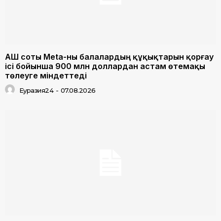
АҚШ соты Meta-ны балалардың құқықтарын қорғау
ісі бойынша 900 млн доллардан астам өтемақы
төлеуге міндеттеді
Еуразия24
-
07.08.2026