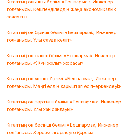
Кітаптың оныншы бөлімі «Бешпармақ. Инженер
толғанысы. Көшпенділердің жаңа экономикалық
саясаты»
Кітаптың он бірінші бөлімі «Бешпармақ. Инженер
толғанысы. Ұлы сауда көлігі»
Кітаптың он екінші бөлімі «Бешпармақ. Инженер
толғанысы. «Жүн жолы» жобасы»
Кітаптың он үшінші бөлімі «Бешпармақ. Инженер
толғанысы. Мәңгі елдің қарыштап өсіп-өркендеуі»
Кітаптың он төртінші бөлімі «Бешпармақ. Инженер
толғанысы. Ұлы хан сайлауы»
Кітаптың он бесінші бөлімі «Бешпармақ. Инженер
толғанысы. Хорезм ілгерілеуге қарсы»