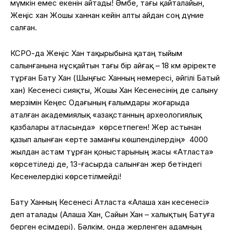
мүмкін емес екенін айтады! Әмбе, тағы қайталайын,
Жеңіс хан Жошы ханнан кейін алты айдан соң дүние
салған.
КСРО-да Жеңіс Хан тақырыбына қатаң тыйым
салынғанына нұсқайтын тағы бір айғақ – 18 км әріректе
тұрған Бату Хан (Шыңғыс Ханның немересі, әйгілі Батый
хан) Кесенесі сияқты, Жошы Хан Кесенесінің де салыну
мерзімін Кеңес Одағының ғалымдары жоғарыда
аталған академиялық «Қазақстанның археологиялық
қазбалары атласында»
көрсетпеген! Жер астынан
қазып алынған «ерте заманғы көшпенділердің»
4000
жылдан астам тұрған қоныстарының жасы «Атласта»
көрсетіледі де, 13-ғасырда салынған жер бетіндегі
Кесенелердікі көрсетілмейді!
Бату Ханның Кесенесі Атласта «Алаша хан кесенесі»
деп аталады (Алаша Хан, Сайын Хан – халықтың Батуға
берген есімдері). Бәлкім, онда жерленген адамның