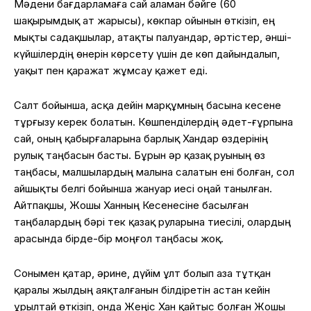
Мәдени бағдарламаға сай аламан бәйге (60
шақырымдық ат жарысы), көкпар ойынын өткізіп, ең
мықты садақшылар, атақты палуандар, әртістер, әнші-
күйшілердің өнерін көрсету үшін де көп дайындалып,
уақыт пен қаражат жұмсау қажет еді.
Салт бойынша, асқа дейін марқұмның басына кесене
тұрғызу керек болатын. Көшпенділердің әдет-ғұрпына
сай, оның қабырғаларына барлық Хандар өздерінің
рулық таңбасын басты. Бұрын әр қазақ руының өз
таңбасы, малшылардың малына салатын ені болған, сол
айшықты белгі бойынша жануар иесі оңай танылған.
Айтпақшы, Жошы Ханның Кесенесіне басылған
таңбалардың бәрі тек қазақ руларына тиесілі, олардың
арасында бірде-бір моңғол таңбасы жоқ.
Сонымен қатар, әрине, дүйім ұлт болып аза тұтқан
қаралы жылдың аяқталғанын білдіретін астан кейін
Құрылтай өткізіп, онда Жеңіс Хан қайтыс болған Жошы