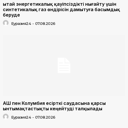
Қытай энергетикалық қауіпсіздікті нығайту үшін
синтетикалық газ өндірісін дамытуға басымдық
беруде
Еуразия24
-
07.08.2026
АҚШ пен Колумбия есірткі саудасына қарсы
ынтымақтастықты кеңейтуді талқылады
Еуразия24
-
07.08.2026