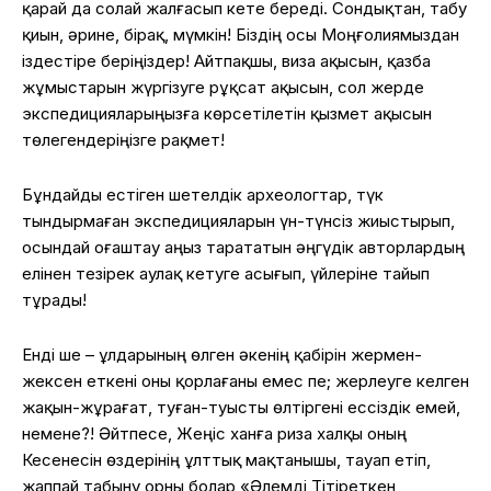
қарай да солай жалғасып кете береді. Сондықтан, табу
қиын, әрине, бірақ, мүмкін! Біздің осы Моңғолиямыздан
іздестіре беріңіздер! Айтпақшы, виза ақысын, қазба
жұмыстарын жүргізуге рұқсат ақысын, сол жерде
экспедицияларыңызға көрсетілетін қызмет ақысын
төлегендеріңізге рақмет!
Бұндайды естіген шетелдік археологтар, түк
тындырмаған
экспедицияларын үн-түнсіз жиыстырып,
осындай оғаштау аңыз тарататын әңгүдік авторлардың
елінен тезірек аулақ кетуге асығып, үйлеріне тайып
тұрады!
Енді ше – ұлдарының өлген әкенің қабірін жермен-
жексен еткені оны қорлағаны емес пе; жерлеуге келген
жақын-жұрағат, туған-туысты өлтіргені ессіздік емей,
немене?! Әйтпесе, Жеңіс ханға риза халқы оның
Кесенесін өздерінің ұлттық мақтанышы, тауап етіп,
жаппай табыну орны болар «Әлемді Тітіреткен