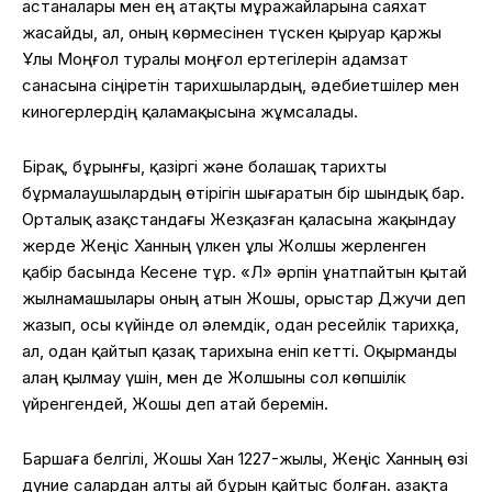
астаналары мен ең атақты мұражайларына саяхат
жасайды, ал, оның көрмесінен түскен қыруар қаржы
Ұлы Моңғол туралы моңғол ертегілерін адамзат
санасына сіңіретін тарихшылардың, әдебиетшілер мен
киногерлердің қаламақысына жұмсалады.
Бірақ, бұрынғы, қазіргі және болашақ тарихты
бұрмалаушылардың өтірігін шығаратын бір шындық бар.
Орталық Қазақстандағы Жезқазған қаласына жақындау
жерде Жеңіс Ханның үлкен ұлы Жолшы жерленген
қабір басында Кесене тұр. «Л» әрпін ұнатпайтын қытай
жылнамашылары оның атын Жошы, орыстар Джучи деп
жазып, осы күйінде ол әлемдік, одан ресейлік тарихқа,
ал, одан қайтып қазақ тарихына еніп кетті. Оқырманды
алаң қылмау үшін, мен де Жолшыны сол көпшілік
үйренгендей, Жошы деп атай беремін.
Баршаға белгілі, Жошы Хан 1227-жылы, Жеңіс Ханның өзі
дүние салардан алты ай бұрын қайтыс болған. Қазақта