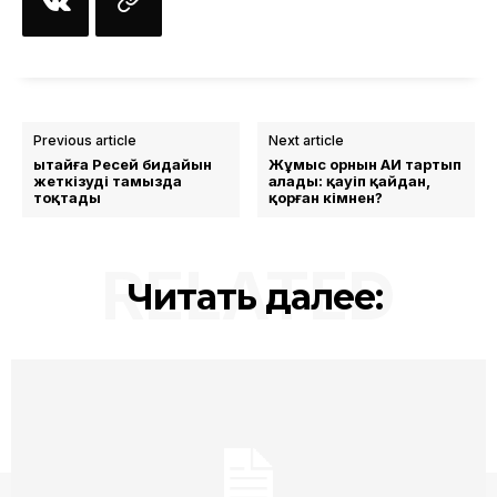
Previous article
Next article
Қытайға Ресей бидайын
Жұмыс орнын АИ тартып
жеткізуді тамызда
алады: қауіп қайдан,
тоқтады
қорған кімнен?
RELATED
Читать далее: