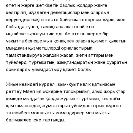
өтетін жерге жеткізетін барлық жолдар жөнге
келтіріліп, жүздеген делегациялар мен олардың
керуендері нақты кесте бойынша кедергісіз жүріп, жол
бойында түнеп, тамақтана алатынай етіп
ыңғайластырылуы тиіс еді. Ас өтетін жерде бір
уақытта бірнеше мың қонақ пен оларға қызмет қылатын
мыңдаған қызметшілерді орналастырып,
тамақтандыруға жағдай жасап, жегін аттары мен
түйелерді тұрғызатын, азықтандыратын және суаратын
орындарды ұйымдастыру қажет болды.
Жиын кезіндегі күрделі, қым-қуыт көлік қатынасын
реттеу Мәңгі Ел Әскеріне тапсырылып, алыс жорықтар
кезінде мыңдаған қолды жүргізіп-тұрғызып, тылдағы
қамтамасыздық жұмыстарын ұйымдастырып жүрген
тәжірибесі мол мықты командирлер мен мықты
бөлімшелер іске тартылды.