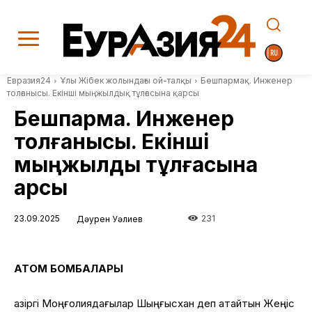
Евразия24
Ұлы Жібек жолындағы ой-талқы
Бешпармақ. Инженер
толғанысы. Екінші мыңжылдық тұлғасына қарсы
Бешпармақ. Инженер
толғанысы. Екінші
мыңжылдық тұлғасына
қарсы
23.09.2025
231
Дәурен Уәлиев
АТОМ БОМБАЛАРЫ
Қазіргі Моңғолиядағылар Шыңғысхан деп атайтын Жеңіс