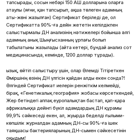
тапсырады, сосын небәрі 150 АҚШ долларына оларға
атаулы (яғни, қан тапсырып, ақша төлеген адамның
аты-жөні жазылған) Сертификат беріледі де, ол
Сертификатта 90%-ға дейін жететін кепілдікпен
салыстырмалы ДНҚ анализінің нәтижелері бойынша әлгі
адамның анық Шыңғысханның ұрпағы болып
табылатыны жазылады (айта кетері, бұндай анализ сот
медицинасында, кемінде, 1200 доллар тұрады).
Қызық, өйтіп салыстыру үшін, олар Әлемді Тітіреткен
Әміршінің өзінің ДНҚ үлгісін қайдан алды екен сонда?!
Әлгіндей Сертификат иелерін ренжіткім келмейді,
бірақ, «Генетикалық география» жобасы көрсеткендей,
Жер бетіндегі аппақ еуропалықтан бастап, қап-қара
африкалыққа дейінгі бүкіл адамдардың ДНҚ құрамы
99,9% сәйкеседі екен, ал, жуырда беделді ғылыми-
көпшілік журналдан адамның ДНҚ-сы 90%-ға ішек
таяқшасы бактерияларының ДНҚ-сымен сәйкесетінін
оқыдым!