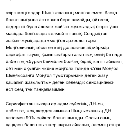
Қазіргі моңғолдар Шыңғысханның моңғол емес, басқа
болып шығуына әсте жол бере алмайды, өйткені,
өздерінің бүкіл әлемге жайған жүзжылдық өтірігі үшін
масқара болғылары келмейтіні анық. Сондықтан,
жақын-жуық арада «моңғол археологтары
Моңғолияның көсілген кең даласынан ақ мәрмәр
саркофаг тауып, қазып шығарып алыпты», оның бетінде,
әлбетте, «бұрын беймәлім болған, бірақ, кілті табылып,
сәтімен оқылған «көне моңғол» тілінде «Ұлы Моңғол
Шыңғысханға Моңғол туыстарынан» деген жазу
қашалып жазылыпты» деген «әлемдік сенсацияны»
естісем, түк таңқалмаймын.
Саркофагтан шыққан ер адам сүйегінің ДНҚ-сы,
әлбетте, жоқ жерден алынған Шыңғысханның ДНҚ
үлгісімен 90% сәйкес болып шығады. Сосын оның
қаңқасы бәлен жыл жер шарын айналып, әлемнің ең ірі