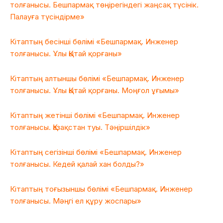
толғанысы. Бешпармақ төңірегіндегі жаңсақ түсінік.
Палауға түсіндірме»
Кітаптың бесінші бөлімі «Бешпармақ. Инженер
толғанысы. Ұлы Қытай қорғаны»
Кітаптың алтыншы бөлімі «Бешпармақ. Инженер
толғанысы. Ұлы Қытай қорғаны. Моңғол ұғымы»
Кітаптың жетінші бөлімі «Бешпармақ. Инженер
толғанысы. Қазақстан туы. Тәңіршілдік»
Кітаптың сегізінші бөлімі «Бешпармақ. Инженер
толғанысы. Кедей қалай хан болды?»
Кітаптың тоғызыншы бөлімі «Бешпармақ. Инженер
толғанысы. Мәңгі ел құру жоспары»