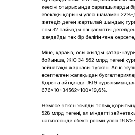
кеңесінің отырысында сарапшылардың б
еңбекақы қорының үлесі шамамен 32%-
жетеді» деген жартылай шындық тур
осы 32 пайыздың өзі қалыпты деңгейде
жағдайдың тек бір бөлігін ғана көрсетед
Міне, қараңыз, осы жылдың қаңтар-на
бойынша, ЖІӨ 34 562 млрд теңгені құра
зейнетақы жарнасы түскен. Ал іс жү
есептелген жалақыдан бухгалтериялар
Қорыта айтқанда, ЖІӨ құрылымындағы д
676×10÷34562×100=19,6%.
Немесе өткен жылдың толық қорытын
528 млрд теңгені, ал міндетті зейнета
нәтижесінде еңбектің ресми үлесі 16,8%-