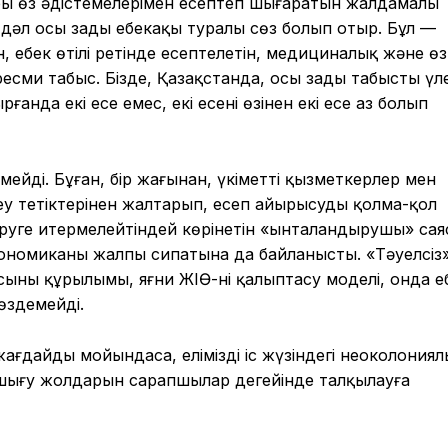
ры өз әдістемелерімен есептеп шығаратын жалдамалы
дәл осы заңды еңбекақы туралы сөз болып отыр. Бұл —
, еңбек өтілі ретінде есептелетін, медициналық және өз
сми табыс. Бізде, Қазақстанда, осы заңды табыстың үле
нда екі есе емес, екі есенің өзінен екі есе аз болып
йді. Бұған, бір жағынан, үкіметтің қызметкерлер мен
леу тетіктерінен жалтарып, есеп айырысуды қолма-қол
іруге итермелейтіндей көрінетін «ынталандырушы» са
кономиканың жалпы сипатына да байланысты. «Тәуелсіз»
ның құрылымы, яғни ЖІӨ-нің қалыптасу моделі, онда ең
өздемейді.
ғдайды мойындаса, еліміздің іс жүзіндегі неоколониял
ығу жолдарын сарапшылар деңгейінде талқылауға