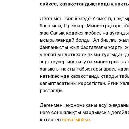
сәйкес, қазақстандықтардың нақты 
Дегенмен, сол кезеңде Үкіметтің, нақ
басшысы, Премьер-Министрдің орынбас
жаңа Салық кодексі жобасына ауғандық
ысырылғандай болды. Ал биылғы жыл э
байланысты жыл басталғалы жарты жы
«негізгі міндетке» ғылыми тұрғыдан 
зерттеулер институты министрлік жа
халықтың нақты табыстары арасындағ
нәтижесінде қазақстандықтардың табы
қалыптасатыны көрсетілген. Яғни халық
расталды.
Дегенмен, экономиканың өсуі жағдайын
неге соншалықты мардымсыз деңгейде 
көтерген
болатынбыз
.