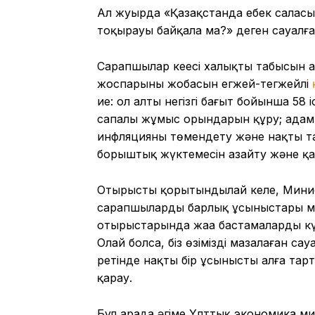
Ал жуырда «Қазақстанда еңбек салас
тоқырауы байқала ма?» деген сауалғ
Сарапшылар кеңесі халықтың табысын 
жоспарының жобасын егжей-тегжейлі
ие: ол алты негізгі бағыт бойынша 5
сапалы жұмыс орындарын құру; адам
инфляцияны төмендету және нақты таб
борыштық жүктемесін азайту және қ
Отырысты қорытындылай келе, Минис
сарапшылардың барлық ұсыныстары мұ
отырыстарында жаңа бастамаларды күт
Олай болса, біз өзімізді мазалаған са
ретінде нақты бір ұсынысты алға тар
қарау.
Бұл арада әңгіме Ұлттық экономика ми