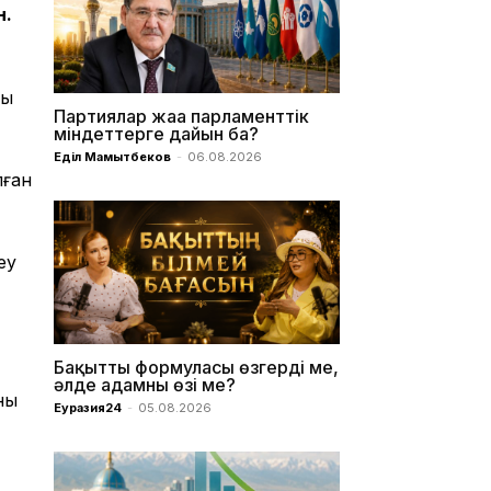
н.
ры
Партиялар жаңа парламенттік
міндеттерге дайын ба?
Еділ Мамытбеков
-
06.08.2026
лған
еу
Бақыттың формуласы өзгерді ме,
әлде адамның өзі ме?
ың
Еуразия24
-
05.08.2026