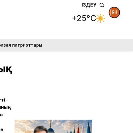
ІЗДЕУ
+25°C
разия патриоттары
дық
ті –
ының
сы
не