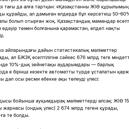
ірі тағы да алға тартқан: «Қазақстанның ЖІӨ құрылымы
ды құрайды, ал дамыған елдерде бұл көрсеткіш 50–60
алы болып отырған жоқ. Қазақстандық мамандар есеп
н едәуір төмен болғанына қарамастан, елдегі нақты
і.
урыз айларындағы дайын статистикалық мәліметтер
ды, ал БЖЗҚ есептілігіне сәйкес 676 млрд теңге міндетт
зінде 10%-дық зейнетақы аударымдары — барлық
да ең бірінші кезекте автоматты түрде ұсталатын қарж
әл осы ресми еңбекке ақы төлеудің үлесі:
дысы бойынша ауқымдырақ мәліметтерді алсақ: ЖІӨ 1
қы жарнасы (ондық үлес) 2 674 млрд теңгені құрады,
ға тең болды.