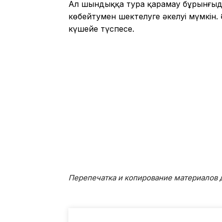
Ал шындыққа тура қарамау бұрынғыда
көбейтумен шектелуге әкелуі мүмкін. 
күшейе түспесе.
Перепечатка и копирование материалов д