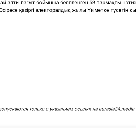
й алты бағыт бойынша белгіленген 58 тармақты нәтиж
Әсіресе қазіргі электоралдық жылы Үкіметке түсетін қ
опускаются только с указанием ссылки на eurasia24.media