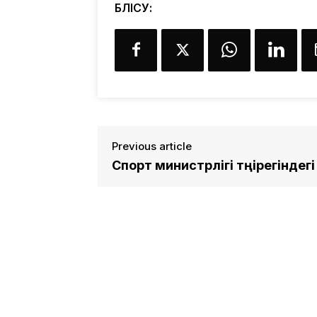
БӨЛІСУ:
Previous article
Спорт министрлігі төңірегіндегі