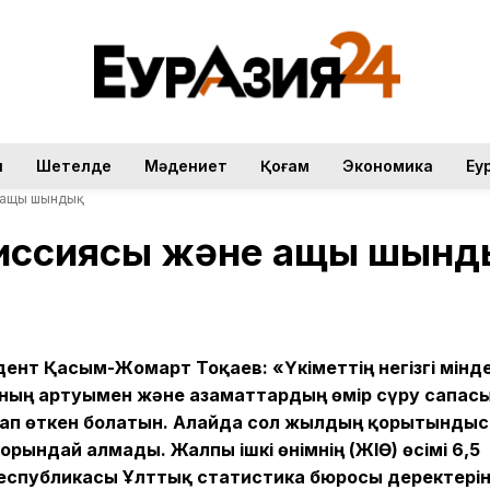
н
Шетелде
Мәдениет
Қоғам
Экономика
Еу
 ащы шындық
 миссиясы және ащы шын
нт Қасым-Жомарт Тоқаев: «Үкіметтің негізгі мінде
ның артуымен және азаматтардың өмір сүру сапас
тап өткен болатын. Алайда сол жылдың қорытынды
орындай алмады. Жалпы ішкі өнімнің (ЖІӨ) өсімі 6,5
еспубликасы Ұлттық статистика бюросы деректері