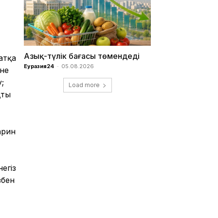
Азық-түлік бағасы төмендеді
атқа
Еуразия24
-
05.08.2026
әне
;
Load more
тың
арин
негіз
збен