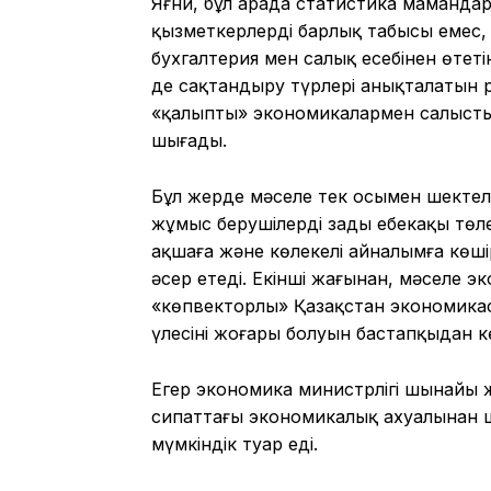
Яғни, бұл арада статистика маманда
қызметкерлердің барлық табысы емес, 
бухгалтерия мен салық есебінен өтетін
де сақтандыру түрлері анықталатын ре
«қалыпты» экономикалармен салыстырға
шығады.
Бұл жерде мәселе тек осымен шектелме
жұмыс берушілерді заңды еңбекақы тө
ақшаға және көлеңкелі айналымға көш
әсер етеді. Екінші жағынан, мәселе э
«көпвекторлы» Қазақстан экономикасы
үлесінің жоғары болуын бастапқыдан к
Егер экономика министрлігі шынайы жа
сипаттағы экономикалық ахуалынан ш
мүмкіндік туар еді.