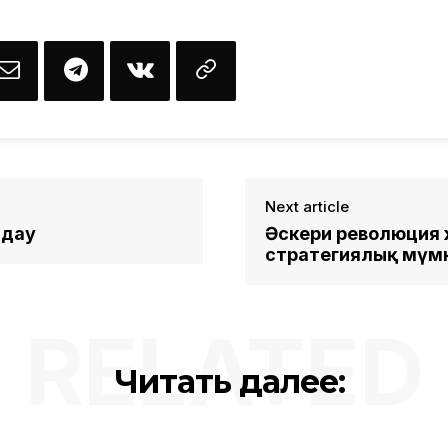
Next article
 дау
Әскери революция
стратегиялық мүмк
RELATED
Читать далее: