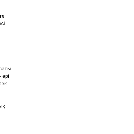
ге
сі
ясаты
 әрі
бек
ық