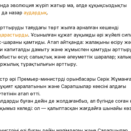
ында эволюция жүріп жатыр ма, әлде құқықсыздықтың
а да назар
аудардық
.
арттырудың таяудағы төрт жылға арналған кешенді
қарастырды
. Ұсынылған құжат ауқымды әрі жүйелі сип
8 іс-шараны қамтиды. Атап айтқанда: жалақыны өсіру ж
и капиталды дамыту және жұмыспен қамтуды арттыру
ыстың өсуі; салықтық және әлеуметтік шаралар; халық
аржылық тұрақтылығын арттыру.
тр әрі Премьер-министрдің орынбасары Серік Жұманғ
қият қаралатынын және Сарапшылар кеңесінің алдағы
етінін атап өтті.
уалдарды бұған дейін де жолдағанбыз, ал бүгінде соған 
тқымыз келеді: ол — қалыптасқан жағдайға шынайы кө
нистрінің өзі бұған дейін мәлімдеген және Сарапшылар