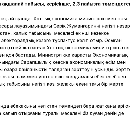
ақшалай табысы, керісінше, 2,3 пайызға төмендеге
тырақ айтқанда, Ұлттық экономика министрлігі мен оның
ары лауазымындағы Серік Жұманғариннің негізгі наза
тан, халық табысының мәселесі екінші кезекке
лекторалдық кезеңге тұспа-тұс келіп отыр. Осыған
л өтпей жатып-ақ Ұлттық экономика министрлігі ата
ден қоя бастады. Министрлікке қарасты Экономикалық
нындағы Сарапшылық кеңеске экономикалық өсім мен
ы өзара байланысты талдаған зерттеуін ұсынды. Зертт
сының шамамен үштен екісі жалдамалы еңбек есебінен
 табысының негізгі көзі жалақы екені тағы бір мәрте
да еңбекақының неліктен төмендеп бара жатқаны әрі он
қалып отырғаны туралы мәселені біз бұған дейін де