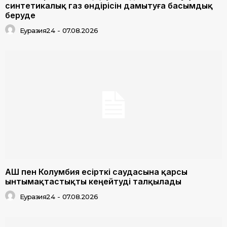
синтетикалық газ өндірісін дамытуға басымдық
беруде
Еуразия24
-
07.08.2026
АҚШ пен Колумбия есірткі саудасына қарсы
ынтымақтастықты кеңейтуді талқылады
Еуразия24
-
07.08.2026