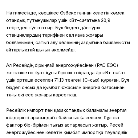
Нәтижесінде, көршілес Өзбекстаннан келетін көмек
отандық тұтынушылар үшін кВт-сағатына 20,9
теңгеден түсіп отыр. Бұл біздегі дәстүрлі
станциялардың тарифінен сәл ғана жоғары
болғанымен, сатып алу көлемінің аздығына байланысты
айтарлықтай шығын әкелмейді.
Ал Ресейдің бірыңғай энергожүйесінен (РАО ЕЭС)
жеткізілетін қуат құны бірінші тоқсанда әр кВт-сағат
үшін орташа есеппен 71,13 теңгені (ҚҚС-сыз) құраған. Бұл
біздегі онсыз да қымбат «жасыл» энергия бағасынан
тағы екі есе жоғары көрсеткіш.
Ресейлік импорт пен қазақстандық баламалы энергия
көздерінің арасындағы байланысқа келсек, бұл екі
фактор бір-бірімен тығыз астарласып жатыр. Ресей
энергожүйесінен келетін қымбат импортқа тәуелділік