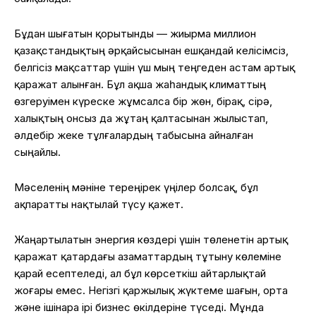
Бұдан шығатын қорытынды — жиырма миллион
қазақстандықтың әрқайсысынан ешқандай келісімсіз,
белгісіз мақсаттар үшін үш мың теңгеден астам артық
қаражат алынған. Бұл ақша жаһандық климаттың
өзгеруімен күреске жұмсалса бір жөн, бірақ, сірә,
халықтың онсыз да жұтаң қалтасынан жылыстап,
әлдебір жеке тұлғалардың табысына айналған
сыңайлы.
Мәселенің мәніне тереңірек үңілер болсақ, бұл
ақпаратты нақтылай түсу қажет.
Жаңартылатын энергия көздері үшін төленетін артық
қаражат қатардағы азаматтардың тұтыну көлеміне
қарай есептеледі, ал бұл көрсеткіш айтарлықтай
жоғары емес. Негізгі қаржылық жүктеме шағын, орта
және ішінара ірі бизнес өкілдеріне түседі. Мұнда