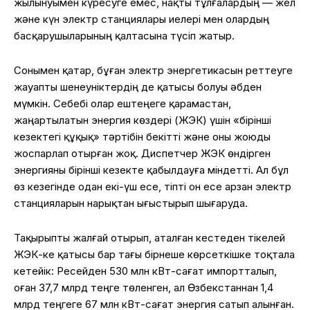
жылынуымен күресуге емес, нақты тұлғалардың — жел
және күн электр станциялары иелері мен олардың
басқарушыларының қалтасына түсіп жатыр.
Сонымен қатар, бұған электр энергетикасын реттеуге
жауапты шенеуніктердің де қатысы болуы әбден
мүмкін. Себебі олар ештеңеге қарамастан,
жаңартылатын энергия көздері (ЖЭК) үшін «бірінші
кезектегі құқық» тәртібін бекітті және оны жоюды
жоспарлап отырған жоқ. Диспетчер ЖЭК өндірген
энергияны бірінші кезекте қабылдауға міндетті. Ал бұл
өз кезегінде одан екі-үш есе, тіпті он есе арзан электр
станцияларын нарықтан ығыстырып шығаруда.
Тақырыпты жалғай отырып, аталған кестеден тікелей
ЖЭК-ке қатысы бар тағы бірнеше көрсеткішке тоқтала
кетейік: Ресейден 530 млн кВт-сағат импортталып,
оған 37,7 млрд теңге төленген, ал Өзбекстаннан 1,4
млрд теңгеге 67 млн кВт-сағат энергия сатып алынған.