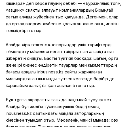
«ішінара» деп көрсетілуінің себебі — «Еуразиялық топ»,
«Қазцинк» сияқты алпауыт компаниялардың Бірыңғай
сатып алушы жүйесінен тыс қалуында. Дегенмен, олар
да ортақ энергия жүйесіне қосылған және оның игілігін
толық көріп отыр.
Алайда «іріктелген» кәсіпорындар үшін тарифтерді
төмендету мәселесі негізгі тақырыптан алшақтатып
жіберетін сияқты. Басты түйткіл басқада: шағын, орта
және ірі бизнес өндіретін тауарлар мен қызметтердің
бағасы арқылы inbusiness.kz сайты жариялаған
миллиардтаған шығынды түптеп келгенде бәрібір де
қарапайым халық өз қалтасынан өтеп отыр.
Бұл тұста ақпаратты тағы да нақтылай түсу қажет.
Алайда бұл жолғы түсініспеушілік біздің емес,
inbusiness.kz сайтындағы мақала авторларының
кінәсінен туындап отыр. Мәселенің мәнісі мынада: сөз
болып отырған 71 миллиард теңге «артық төленген