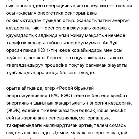
пиктік кезеңдегі генерацияның жетіспеушілігі — тікелей
осы «жасыл» энергетика секторындағы
олқылықтардан туындап отыр. Жаңартылатын энергия
көздерінің тиісті есепсіз енгізілуі халықаралық
қауымдастық алдында ұпай жинау мақсатын немесе
тарифтік жоғары табысты көздеуі мүмкін. Ал бұл
орасан пайда ЖЭК-тің жеке қожайындары мен осы
жүйесіздікке жол берген, тіпті қуат жинақтағышсыз
«көгалдандыру» процесіне тоқтау салмаған жауапты
тұлғалардың арасында бөліске түсуде.
Қорыта айтқанда, егер «Ресей бірыңғай
энергожүйесінен» (РАО ЕЭС) келетін бес есе қымбат
энергияның шығынын жаңартылатын энергия көздерінің
(ЖЭК) есебіне тікелей жазатын болсақ, inbusiness.kz
сайты жариялаған сенсациялық материалдың
тақырыбындағы миллиардтаған артық төлем сомасы
нақ осыдан шығады. Демек, мақала авторы ешқандай