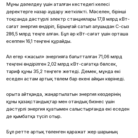
Мұны дәлелдеу үшін аталған кестедегі келесі
деректерге назар аудару жеткілікті. Мәселен, бірінші
тоқсанда дәстүрлі электр станциялары 17,8 млрд кВт-
сағат энергия өндіріп, Бірыңғай сатып алушыдан ҚҚС-сыз
286,5 млрд теңге алған. Бұл әр кВт-сағат үшін орташа
есеппен 16,1 теңгені құрайды.
Ал егер «жасыл» энергияға бағытталған 71,06 млрд
теңгені өндірілген 2,02 млрд кВт-сағатқа бөлсек,
тариф құны 35,2 теңгеге жетеді. Демек, мұнда екі
еседен астам артық төлем бар екені айқын көрінеді.
Қорыта айтқанда, жаңартылатын энергия көздерінің
құны қазақстандықтар мен отандық бизнес үшін
дәстүрлі энергия қуатымен салыстырғанда екі еседен
де қымбатқа түсіп отыр.
Бұл ретте артық төленген қаражат жер шарының