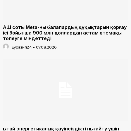
АҚШ соты Meta-ны балалардың құқықтарын қорғау
ісі бойынша 900 млн доллардан астам өтемақы
төлеуге міндеттеді
Еуразия24
-
07.08.2026
Қытай энергетикалық қауіпсіздікті нығайту үшін