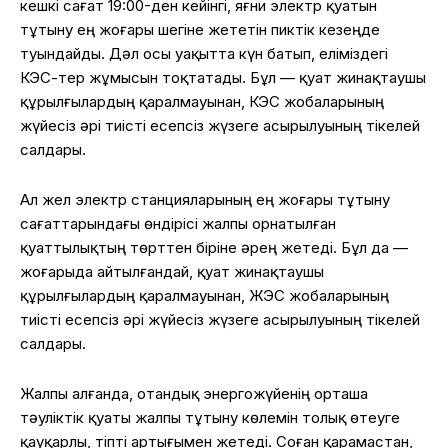
кешкі сағат 19:00-ден кейінгі, яғни электр қуатын
тұтыну ең жоғары шегіне жететін пиктік кезеңде
туындайды. Дәл осы уақытта күн батып, еліміздегі
КЭС-тер жұмысын тоқтатады. Бұл — қуат жинақтаушы
құрылғылардың қаралмауынан, КЭС жобаларының
жүйесіз әрі тиісті есепсіз жүзеге асырылуының тікелей
салдары.
Ал жел электр станцияларының ең жоғары тұтыну
сағаттарындағы өндірісі жалпы орнатылған
қуаттылықтың төрттен біріне әрең жетеді. Бұл да —
жоғарыда айтылғандай, қуат жинақтаушы
құрылғылардың қаралмауынан, ЖЭС жобаларының
тиісті есепсіз әрі жүйесіз жүзеге асырылуының тікелей
салдары.
Жалпы алғанда, отандық энергожүйенің орташа
тәуліктік қуаты жалпы тұтыну көлемін толық өтеуге
қауқарлы, тіпті артығымен жетеді. Соған қарамастан,