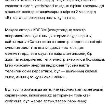
қаражат» емес, үстіміздегі жылдың бірінші тоқсанында
«жасыл» электр станциялары өндірген 2 миллиард
кВт-сағат энергияның нақты құны ғана.
Мақала авторы КОРЭМ (Қазақстандық электр
энергиясы мен қуатының көтерме сауда нарығы)
сайтындағы «Сатып алынған электр энергиясы өзіндік
құнының жиынтық шығындары» кестесіндегі
мәліметтерді өте сауатты пайдаланғанымен, бір
жайтты ескермеген: тегін электр энергиясы болмайды.
Егер «жасыл» энергия өндірісінің тұсына нақты
төленген сома көрсетілсе, бұл — шығынның көлемі
емес, өнімнің өз құны екені айқын.
Бұл тұста жоғарыда айтылған пікірлер қайталанғандай
көрінгенімен, inbusiness.kz авторымен толықтай
келісеміз: бұл жерде артық төлем бары анық!