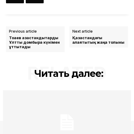
Previous article
Next article
Тоқаев қазақстандықтарды
Қазақстандағы
Ұлттық домбыра күнімен
алаяқтықтың жаңа толқыны
құттықтады
RELATED
Читать далее: