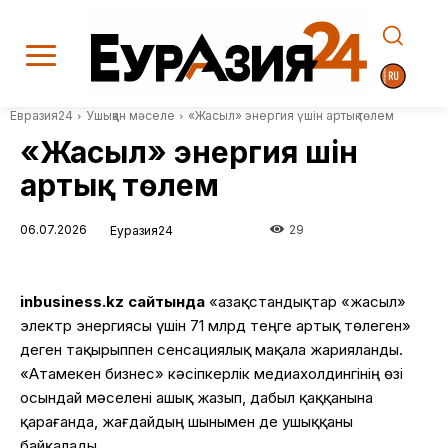
Евразия24
Ушыққан мәселе
«Жасыл» энергия үшін артық төлем
«Жасыл» энергия үшін
артық төлем
06.07.2026
29
Еуразия24
inbusiness.kz сайтында
«Қазақстандықтар «жасыл»
электр энергиясы үшін 71 млрд теңге артық төлеген»
деген тақырыппен сенсациялық мақала жарияланды.
«Атамекен бизнес» кәсіпкерлік медиахолдингінің өзі
осындай мәселені ашық жазып, дабыл қаққанына
қарағанда, жағдайдың шынымен де ушыққаны
байқалады.