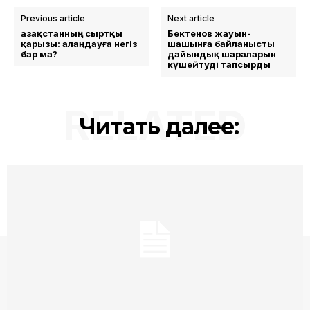
Previous article
Next article
Қазақстанның сыртқы
Бектенов жауын-
қарызы: алаңдауға негіз
шашынға байланысты
бар ма?
дайындық шараларын
күшейтуді тапсырды
RELATED
Читать далее: