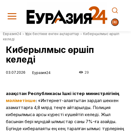
Евразия24
Үздік бестікке енген ақпараттар
Киберқылмыс өршіп
келеді
Киберқылмыс өршіп
келеді
03.07.2026
29
Еуразия24
Қазақстан Республикасы Ішкі істер министрлігінің
мәліметінше
:
«Интернет-алаяқтықтан зардап шеккен
азаматтарға 4,8 млрд теңге қайтарылды. Полиция
киберқылмысқа қарсы күресті күшейтіп келеді. Жыл
басынан бері мұндай қылмыстар саны 7%-ға азайды.
Бүгінде кибералаяқтық ең кең таралған қылмыс түрлерінің