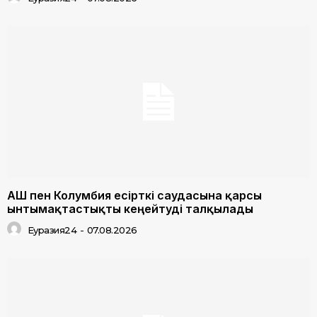
АҚШ пен Колумбия есірткі саудасына қарсы
ынтымақтастықты кеңейтуді талқылады
Еуразия24
-
07.08.2026