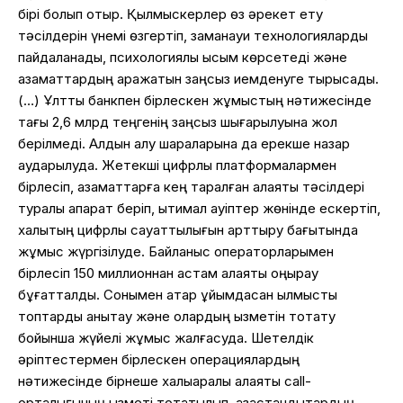
бірі болып отыр. Қылмыскерлер өз әрекет ету
тәсілдерін үнемі өзгертіп, заманауи технологияларды
пайдаланады, психологиялық қысым көрсетеді және
азаматтардың қаражатын заңсыз иемденуге тырысады.
(…) Ұлттық банкпен бірлескен жұмыстың нәтижесінде
тағы 2,6 млрд теңгенің заңсыз шығарылуына жол
берілмеді. Алдын алу шараларына да ерекше назар
аударылуда. Жетекші цифрлық платформалармен
бірлесіп, азаматтарға кең таралған алаяқтық тәсілдері
туралы ақпарат беріп, ықтимал қауіптер жөнінде ескертіп,
халықтың цифрлық сауаттылығын арттыру бағытында
жұмыс жүргізілуде. Байланыс операторларымен
бірлесіп 150 миллионнан астам алаяқтық қоңырау
бұғатталды. Сонымен қатар ұйымдасқан қылмыстық
топтарды анықтау және олардың қызметін тоқтату
бойынша жүйелі жұмыс жалғасуда. Шетелдік
әріптестермен бірлескен операциялардың
нәтижесінде бірнеше халықаралық алаяқтық call-
орталығының қызметі тоқтатылып, қазақстандықтардың