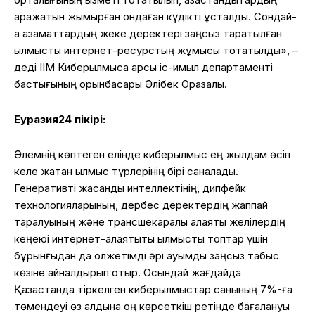
қаражатын жымқырған ондаған күдікті ұсталды. Сондай-
ақ азаматтардың жеке деректері заңсыз таратылған
қылмыстық интернет-ресурстың жұмысы тоқтатылды», –
деді ІІМ Киберқылмысқа қарсы іс-қимыл департаменті
бастығының орынбасары Әлібек Оразалы.
Еуразия24 пікірі:
Әлемнің көптеген елінде киберқылмыс ең жылдам өсіп
келе жатқан қылмыс түрлерінің бірі саналады.
Генеративті жасанды интеллектінің, дипфейк
технологияларының, дербес деректердің жаппай
таралуының және трансшекаралық алаяқтық желілердің
кеңеюі интернет-алаяқтықты қылмыстық топтар үшін
бұрынғыдан да қолжетімді әрі ауқымды заңсыз табыс
көзіне айналдырып отыр. Осындай жағдайда
Қазақстанда тіркелген киберқылмыстар санының 7%-ға
төмендеуі өз алдына оң көрсеткіш ретінде бағалануы