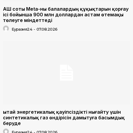
АҚШ соты Meta-ны балалардың құқықтарын қорғау
ісі бойынша 900 млн доллардан астам өтемақы
төлеуге міндеттеді
Еуразия24
-
07.08.2026
Қытай энергетикалық қауіпсіздікті нығайту үшін
синтетикалық газ өндірісін дамытуға басымдық
беруде
Еуразия24
-
07.08.2026