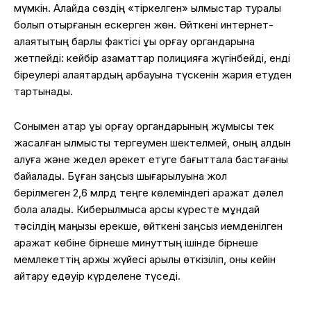
мүмкін. Алайда сөздің «тіркелген» қылмыстар туралы
болып отырғанын ескерген жөн. Өйткені интернет-
алаяқтықтың барлық фактісі құқық қорғау органдарына
жетпейді: кейбір азаматтар полицияға жүгінбейді, енді
біреулері алаяқтардың арбауына түскенін жария етуден
тартынады.
Сонымен қатар құқық қорғау органдарының жұмысы тек
жасалған қылмысты тергеумен шектелмей, оның алдын
алуға және жедел әрекет етуге бағыттала бастағаны
байқалады. Бұған заңсыз шығарылуына жол
берілмеген 2,6 млрд теңге көлеміндегі қаражат дәлел
бола алады. Киберқылмысқа қарсы күресте мұндай
тәсілдің маңызы ерекше, өйткені заңсыз иемденілген
қаражат көбіне бірнеше минуттың ішінде бірнеше
мемлекеттің қаржы жүйесі арқылы өткізіліп, оны кейін
қайтару едәуір күрделене түседі.