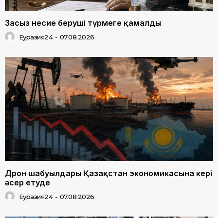
Заңсыз несие беруші түрмеге қамалды
Еуразия24
-
07.08.2026
Дрон шабуылдары Қазақстан экономикасына кері
әсер етуде
Еуразия24
-
07.08.2026