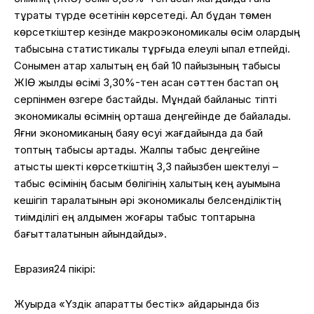
тұрақты
түрде
өсетінін
көрсетеді
. Ал
бұдан
төмен
көрсеткіштер
кезінде
макроэкономикалық
өсім
олардың
табысына
статистикалық
тұрғыда
елеулі
ықпал
етпейді
.
Сонымен қатар халық
тың ең бай 10 пайызының табысы
Ж
І
Ө жылдық өсімі 3,30%-тен асқан сәттен бастап оң
серпінмен өзгере бастайды.
Мұндай
байланыс
тіпті
экономикалық
өсімнің
орташа
деңгейінде
де
байқалады
.
Яғни
экономиканың
баяу
өсуі
жағдайында
да бай
топтың
табысы
артады
.
Жалпы табыс деңгейіне
қатысты шекті көрсеткіштің 3,3 пайызбен шектелуі –
табыс өсімінің басым бөлігінің халықтың кең ауқымына
кешігіп таралатынын әрі экономикалық белсенділіктің
тиімділігі ең алдымен жоғары табыс топтарына
бағытталатынын айқындайды
».
Евразия24 пікірі:
Жуырда «Үздік ақпараттық бестік» айдарында біз