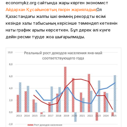
economykz.org сайтында жарық көрген экономист
Айдархан Құс
айыновтың пікірін жарияладық.
Ол
Қазақстандағы жалпы
ішкі
өнімнің рекордтық өсімі
кезінде халық табысының керісінше төмендеп кеткенін
нақты график арқылы көрсеткен. Бұл дерек әлі күнге
дейін ресми түрде
жоққа шығарылмады
.