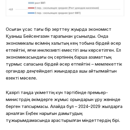
Осыған ұқсас тағы бір зерттеу жуырда экономист
Қуаныш Бейсенгазин тарапынан ұсынылды. Онда
экономикалық өсімнің халықтың кең тобына бірдей әсер
етпейтіні, яғни инклюзивті еместігі анық көрсетілген. Ел
экономикасындағы оң серпіннің барша азаматтың
тұрмыс сапасына бірдей әсер етпейтіні – мемлекеттік
органдар деңгейіндегі жиындарда ашық айтылмайтын
өзекті мәселе.
Қазіргі т
аңда үкіметтің күн тәртібінде
премьер-
министрдің әкімдерге жұмыс орындарын құру жөнінде
берген тапсырмасы. Алайда бұл – 2024–2029 жылдарға
арналған Еңбек нарығын дамытудың
тұжырымдамасында қарастырылған міндеттердің бірі.