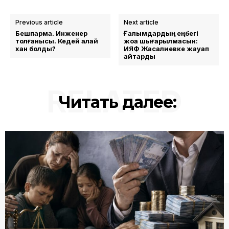
Previous article
Next article
Бешпармақ. Инженер
Ғалымдардың еңбегі
толғанысы. Кедей қалай
жоққа шығарылмасын:
хан болды?
ИЯФ Жақсалиевке жауап
қайтарды
RELATED
Читать далее: