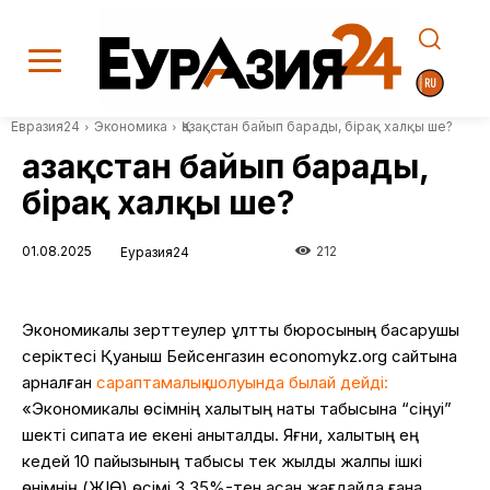
Евразия24
Экономика
Қазақстан байып барады, бірақ халқы ше?
Қазақстан байып барады,
бірақ халқы ше?
01.08.2025
212
Еуразия24
Экономикалық
зерттеулер
ұлттық
бюросының
басқарушы
серіктесі
Қуаныш
Бейсенгазин
economykz.org
сайтына
арналған
сараптамалық
шолуында
былай
дейді
:
«
Экономикалық
өсімнің
халықтың
нақты
табысына
“
сіңуі
”
шекті
сипатқа
ие
екені
анықталды
.
Яғни
,
халықтың
ең
кедей
10
пайызының
табысы
тек
жылдық
жалпы
ішкі
өнімнің
(
Ж
І
Ө)
өсімі
3,35%-
тен
асқан
жағдайда
ғана