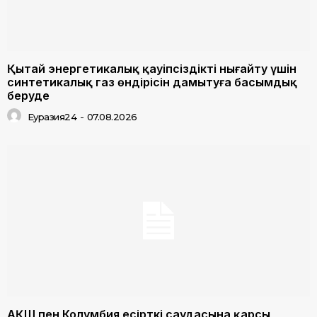
Қытай энергетикалық қауіпсіздікті нығайту үшін
синтетикалық газ өндірісін дамытуға басымдық
беруде
Еуразия24
-
07.08.2026
АҚШ пен Колумбия есірткі саудасына қарсы