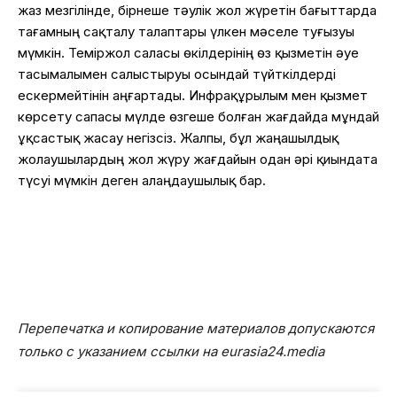
жаз мезгілінде, бірнеше тәулік жол жүретін бағыттарда
тағамның сақталу талаптары үлкен мәселе туғызуы
мүмкін. Теміржол саласы өкілдерінің өз қызметін әуе
тасымалымен салыстыруы осындай түйткілдерді
ескермейтінін аңғартады. Инфрақұрылым мен қызмет
көрсету сапасы мүлде өзгеше болған жағдайда мұндай
ұқсастық жасау негізсіз. Жалпы, бұл жаңашылдық
жолаушылардың жол жүру жағдайын одан әрі қиындата
түсуі мүмкін деген алаңдаушылық бар.
Перепечатка и копирование материалов допускаются
только с указанием ссылки на eurasia24.media