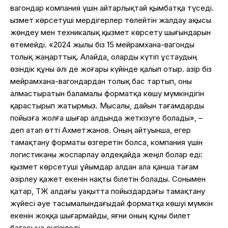
вагондар компания үшін айтарлықтай қымбатқа түседі.
Қызмет көрсетуші мердігерлер төлейтін жалдау ақысы
жөндеу мен техникалық қызмет көрсету шығындарын
өтемейді. «2024 жылы біз 15 мейрамхана-вагонды
толық жаңарттық. Алайда, оларды күтіп ұстаудың
өзіндік құны әлі де жоғары күйінде қалып отыр. Қазір біз
мейрамхана-вагондардан толық бас тартып, оны
алмастыратын баламалы форматқа көшу мүмкіндігін
қарастырып жатырмыз. Мысалы, дайын тағамдарды
пойызға жолға шығар алдында жеткізуге болады», –
деп атап өтті Ахметжанов. Оның айтуынша, егер
тамақтану форматы өзгеретін болса, компания үшін
логистиканы жоспарлау әлдеқайда жеңіл болар еді:
қызмет көрсетуші ұйымдар алдан ала қанша тағам
әзірлеу қажет екенін нақты білетін болады. Сонымен
қатар, ҚТЖ алдағы уақытта пойыздардағы тамақтану
жүйесі әуе тасымалындағыдай форматқа көшуі мүмкін
екенін жоққа шығармайды, яғни оның құны билет
бағасына енгізіледі.