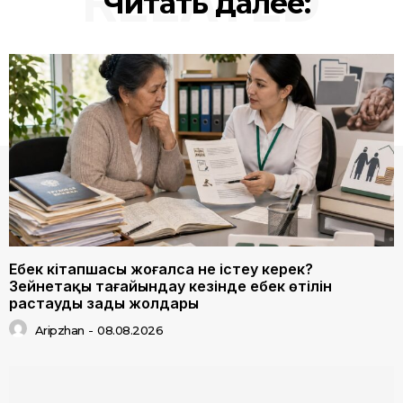
RELATED
Читать далее:
Еңбек кітапшасы жоғалса не істеу керек?
Зейнетақы тағайындау кезінде еңбек өтілін
растаудың заңды жолдары
Aripzhan
-
08.08.2026