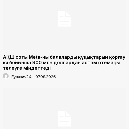
АҚШ соты Meta-ны балалардың құқықтарын қорғау
ісі бойынша 900 млн доллардан астам өтемақы
төлеуге міндеттеді
Еуразия24
-
07.08.2026