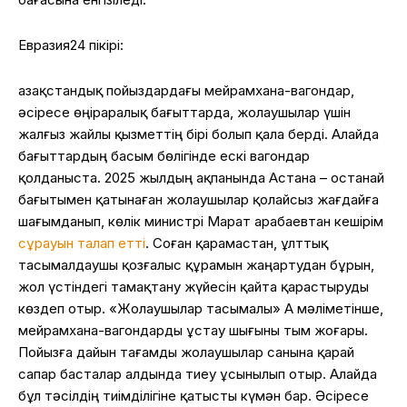
Евразия24 пікірі:
Қазақстандық пойыздардағы мейрамхана-вагондар,
әсіресе өңіраралық бағыттарда, жолаушылар үшін
жалғыз жайлы қызметтің бірі болып қала берді. Алайда
бағыттардың басым бөлігінде ескі вагондар
қолданыста. 2025 жылдың ақпанында Астана – Қостанай
бағытымен қатынаған жолаушылар қолайсыз жағдайға
шағымданып, көлік министрі Марат Қарабаевтан кешірім
сұрауын талап етті
. Соған қарамастан, ұлттық
тасымалдаушы қозғалыс құрамын жаңартудан бұрын,
жол үстіндегі тамақтану жүйесін қайта қарастыруды
көздеп отыр. «Жолаушылар тасымалы» АҚ мәліметінше,
мейрамхана-вагондарды ұстау шығыны тым жоғары.
Пойызға дайын тағамды жолаушылар санына қарай
сапар басталар алдында тиеу ұсынылып отыр. Алайда
бұл тәсілдің тиімділігіне қатысты күмән бар. Әсіресе