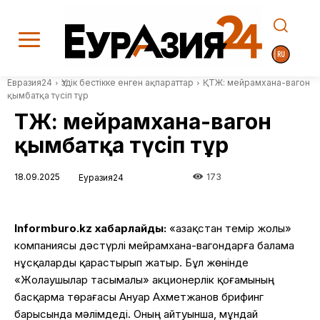
Евразия24
Үздік бестікке енген ақпараттар
ҚТЖ: мейрамхана-вагон
қымбатқа түсіп тұр
ҚТЖ: мейрамхана-вагон
қымбатқа түсіп тұр
18.09.2025
173
Еуразия24
Informburo.kz хабарлайды:
«Қазақстан темір жолы»
компаниясы дәстүрлі мейрамхана-вагондарға балама
нұсқаларды қарастырып жатыр. Бұл жөнінде
«Жолаушылар тасымалы» акционерлік қоғамының
басқарма төрағасы Ануар Ахметжанов брифинг
барысында мәлімдеді. Оның айтуынша, мұндай