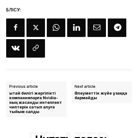
БӨЛІСУ:
Previous article
Next article
Қытай билігі жергілікті
Әлеуметтік жүйе ұзаққа
компанияларға Nvidia-
бармайды
ның жасанды интеллект
чиптерін сатып алуға
тыйым салды