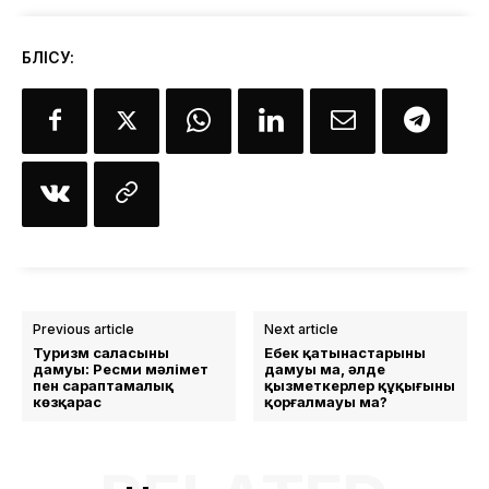
БӨЛІСУ:
Previous article
Next article
Туризм саласының
Еңбек қатынастарының
дамуы: Ресми мәлімет
дамуы ма, әлде
пен сараптамалық
қызметкерлер құқығының
көзқарас
қорғалмауы ма?