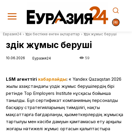
Евразия24
Үздік бестікке енген ақпараттар
Үздік жұмыс беруші
Үздік жұмыс беруші
10.06.2026
59
Еуразия24
LSM агенттігі
хабарлайды
:
« Yandex Qazaqstan 2026
жылы Қазақстандағы үздік жұмыс берушілердің бірі
ретінде Top Employers Institute нұсқасы бойынша
танылды. Бұл сертификат компанияның персоналды
басқару стратегияларының тиімділігі, нақты
мақсаттарға бағдарлануы, қызметкерлердің жұмысқа
тартылуы мен кәсіби дамуын қамтамасыз ету арқылы
жоғары нәтижелі жұмыс ортасын қалыптастыра