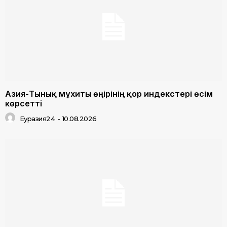
Азия-Тынық мұхиты өңірінің қор индекстері өсім
көрсетті
Еуразия24
-
10.08.2026