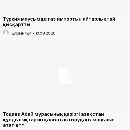
Түркия маусымда газ импортын айтарлықтай
қысқартты
Еуразия24
-
10.08.2026
Тоқаев Абай мұрасының қазіргі Қазақстан
құндылықтарын қалыптастырудағы маңызын
атап өтті