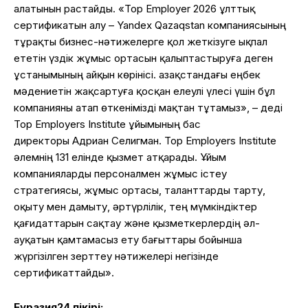
алатынын растайды. «Top Employer 2026 ұлттық
сертификатын алу – Yandex Qazaqstan компаниясының
тұрақты бизнес-нәтижелерге қол жеткізуге ықпал
ететін үздік жұмыс ортасын қалыптастыруға деген
ұстанымының айқын көрінісі. Қазақстандағы еңбек
мәдениетін жақсартуға қосқан елеулі үлесі үшін бұл
компанияны атап өткенімізді мақтан тұтамыз», – деді
Top Employers Institute ұйымының бас
директоры Адриан Селигман. Top Employers Institute
әлемнің 131 елінде қызмет атқарады. Ұйым
компанияларды персоналмен жұмыс істеу
стратегиясы, жұмыс ортасы, таланттарды тарту,
оқыту мен дамыту, әртүрлілік, тең мүмкіндіктер
қағидаттарын сақтау және қызметкерлердің әл-
ауқатын қамтамасыз ету бағыттары бойынша
жүргізілген зерттеу нәтижелері негізінде
сертификаттайды».
Еуразия24 пікірі: