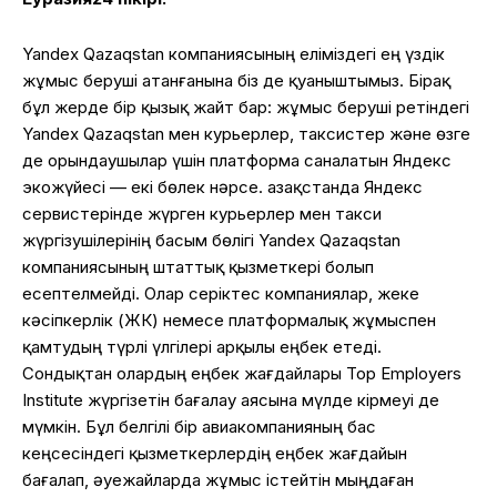
Yandex Qazaqstan компаниясының еліміздегі ең үздік
жұмыс беруші атанғанына біз де қуаныштымыз. Бірақ
бұл жерде бір қызық жайт бар: жұмыс беруші ретіндегі
Yandex Qazaqstan мен курьерлер, таксистер және өзге
де орындаушылар үшін платформа саналатын Яндекс
экожүйесі — екі бөлек нәрсе. Қазақстанда Яндекс
сервистерінде жүрген курьерлер мен такси
жүргізушілерінің басым бөлігі Yandex Qazaqstan
компаниясының штаттық қызметкері болып
есептелмейді. Олар серіктес компаниялар, жеке
кәсіпкерлік (ЖК) немесе платформалық жұмыспен
қамтудың түрлі үлгілері арқылы еңбек етеді.
Сондықтан олардың еңбек жағдайлары Top Employers
Institute жүргізетін бағалау аясына мүлде кірмеуі де
мүмкін. Бұл белгілі бір авиакомпанияның бас
кеңсесіндегі қызметкерлердің еңбек жағдайын
бағалап, әуежайларда жұмыс істейтін мыңдаған