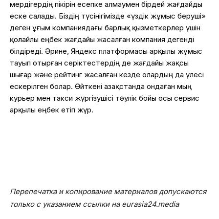
мердігердің пікірін есепке алмаумен бірдей жағдайды
еске салады. Біздің түсінігімізде «үздік жұмыс беруші»
деген ұғым компаниядағы барлық қызметкерлер үшін
қолайлы еңбек жағдайы жасалған компания дегенді
білдіреді. Әрине, Яндекс платформасы арқылы жұмыс
тауып отырған серіктестердің де жағдайы жақсы
шығар және рейтинг жасалған кезде олардың да үлесі
ескерілген болар. Өйткені Қазақстанда ондаған мың
курьер мен такси жүргізушісі тәулік бойы осы сервис
арқылы еңбек етіп жүр.
Перепечатка и копирование материалов допускаются
только с указанием ссылки на eurasia24.media