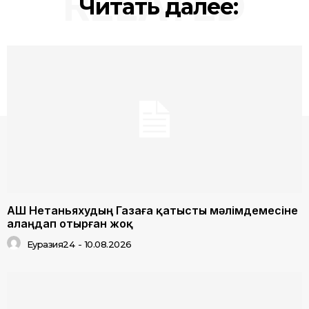
RELATED
Читать далее:
АҚШ Нетаньяхудың Газаға қатысты мәлімдемесіне
алаңдап отырған жоқ
Еуразия24
-
10.08.2026