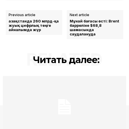
Previous article
Next article
Қазақстанда 260 млрд-қа
Мұнай бағасы өсті: Brent
жуық цифрлық теңге
барреліне $68,8
айналымда жүр
шамасында
саудалануда
RELATED
Читать далее: