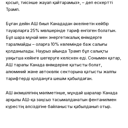
қосып, тиісінше жауап қайтарамыз», – деп ескертті
Трамп.
Бұған дейін АҚШ биыл Канададан әкелінетін кейбір
тауарларға 25% мөлшерінде тариф енгізген болатын.
Бұл шара мұнай мен энергетикалық өнімдерге
таралмайды – оларға 10% көлемінде баж салығы
қолданылады. Наурыз айында Трамп бұл салықты
уақытша кейінге шегеруге келіскен еді. Сонымен қатар,
АҚШ тарапы Канада өнімдеріне қатысты болат,
алюминий және автокөлік секторына қатысты жалпы
тарифтерді қолдануға шешім қабылдаған.
АҚШ әкімшілігінің мәліметінше, мұндай шаралар Канада
арқылы АҚШ-қа заңсыз тасымалданатын фентанилмен
күрестің әлсіздігіне байланысты қабылданып отыр.