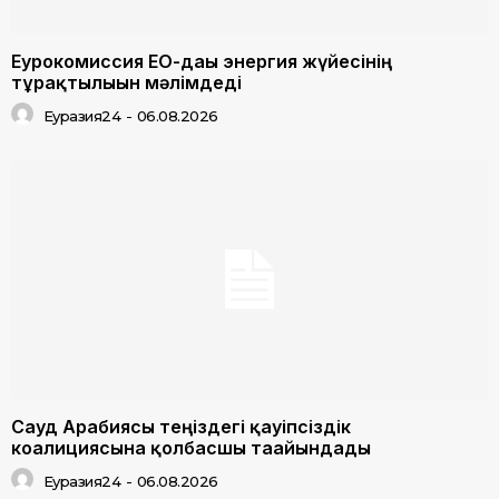
Еурокомиссия ЕО-дағы энергия жүйесінің
тұрақтылығын мәлімдеді
Еуразия24
-
06.08.2026
Сауд Арабиясы теңіздегі қауіпсіздік
коалициясына қолбасшы тағайындады
Еуразия24
-
06.08.2026