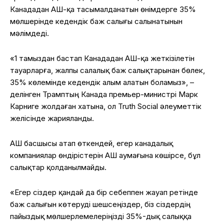
Канададан АҚШ-қа тасымалданатын өнімдерге 35%
мөлшерінде кедендік баж салығы салынатынын
мәлімдеді.
«1 тамыздан бастап Канададан АҚШ-қа жеткізілетін
тауарларға, жалпы салалық баж салықтарынан бөлек,
35% көлемінде кедендік алым алатын боламыз», –
делінген Трамптың Канада премьер-министрі Марк
Карниге жолдаған хатына, ол Truth Social әлеуметтік
желісінде жарияланды.
АҚШ басшысы атап өткендей, егер канадалық
компаниялар өндірістерін АҚШ аумағына көшірсе, бұл
салықтар қолданылмайды.
«Егер сіздер қандай да бір себеппен жауап ретінде
баж салығын көтеруді шешсеңіздер, біз сіздердің
пайыздық мөлшерлемелеріңізді 35%-дық салыққа