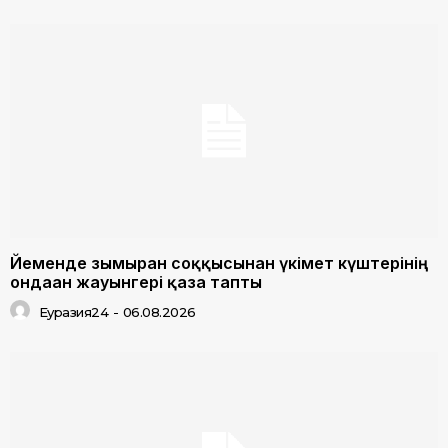
Йеменде зымыран соққысынан үкімет күштерінің
ондаған жауынгері қаза тапты
Еуразия24
-
06.08.2026