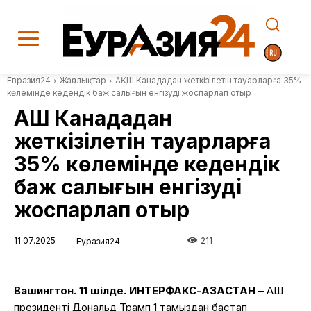
Евразия24
Жаңалықтар
АҚШ Канададан жеткізілетін тауарларға 35%
көлемінде кедендік баж салығын енгізуді жоспарлап отыр
АҚШ Канададан
жеткізілетін тауарларға
35% көлемінде кедендік
баж салығын енгізуді
жоспарлап отыр
11.07.2025
211
Еуразия24
Вашингтон. 11 шілде. ИНТЕРФАКС-ҚАЗАҚСТАН
– АҚШ
президенті Дональд Трамп 1 тамыздан бастап