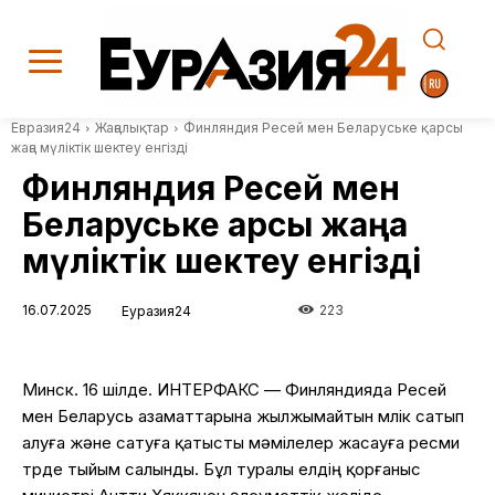
Евразия24
Жаңалықтар
Финляндия Ресей мен Беларуське қарсы
жаңа мүліктік шектеу енгізді
Финляндия Ресей мен
Беларуське қарсы жаңа
мүліктік шектеу енгізді
16.07.2025
223
Еуразия24
Минск. 16 шілде. ИНТЕРФАКС — Финляндияда Ресей
мен Беларусь азаматтарына жылжымайтын мүлік сатып
алуға және сатуға қатысты мәмілелер жасауға ресми
түрде тыйым салынды. Бұл туралы елдің қорғаныс