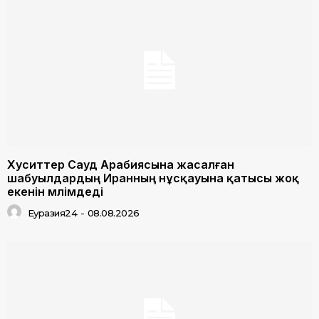
Хуситтер Сауд Арабиясына жасалған
шабуылдардың Иранның нұсқауына қатысы жоқ
екенін мәлімдеді
Еуразия24
-
08.08.2026