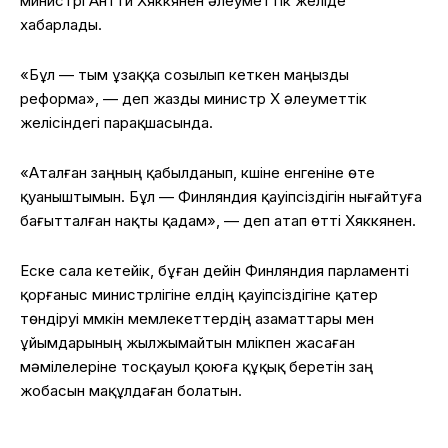
министрі Антти Хяккянен әлеуметтік желіде
хабарлады.
«Бұл — тым ұзаққа созылып кеткен маңызды
реформа», — деп жазды министр X әлеуметтік
желісіндегі парақшасында.
«Аталған заңның қабылданып, күшіне енгеніне өте
қуаныштымын. Бұл — Финляндия қауіпсіздігін нығайтуға
бағытталған нақты қадам», — деп атап өтті Хяккянен.
Еске сала кетейік, бұған дейін Финляндия парламенті
қорғаныс министрлігіне елдің қауіпсіздігіне қатер
төндіруі мүмкін мемлекеттердің азаматтары мен
ұйымдарының жылжымайтын мүлікпен жасаған
мәмілелеріне тосқауыл қоюға құқық беретін заң
жобасын мақұлдаған болатын.