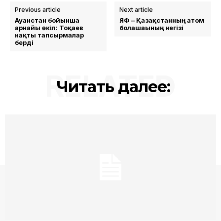
Previous article
Next article
Ауғанстан бойынша
ЯФ – Қазақстанның атом
арнайы өкіл: Тоқаев
болашағының негізі
нақты тапсырмалар
берді
RELATED
Читать далее: