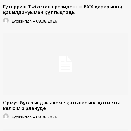
Гутерриш Тәжікстан президентін БҰҰ қарарының
қабылдануымен құттықтады
Еуразия24
-
08.08.2026
Ормуз бұғазындағы кеме қатынасына қатысты
келісім әзірленуде
Еуразия24
-
08.08.2026