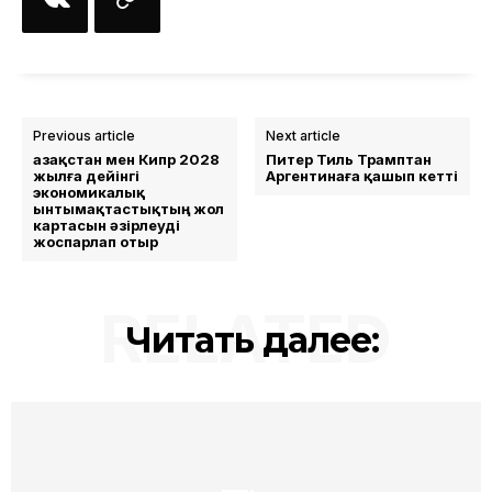
Previous article
Next article
Қазақстан мен Кипр 2028
Питер Тиль Трамптан
жылға дейінгі
Аргентинаға қашып кетті
экономикалық
ынтымақтастықтың жол
картасын әзірлеуді
жоспарлап отыр
RELATED
Читать далее: