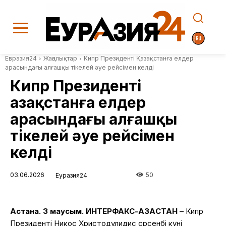
Евразия24
Жаңалықтар
Кипр Президенті Қазақстанға елдер
арасындағы алғашқы тікелей әуе рейсімен келді
Кипр Президенті
Қазақстанға елдер
арасындағы алғашқы
тікелей әуе рейсімен
келді
03.06.2026
50
Еуразия24
Астана. 3 маусым. ИНТЕРФАКС-ҚАЗАҚСТАН
– Кипр
Президенті Никос Христодулидис сәрсенбі күні