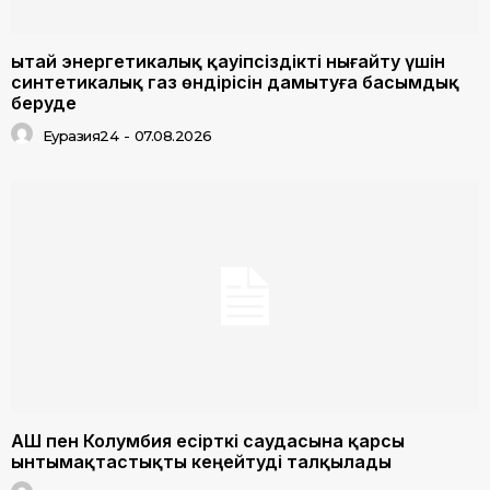
Қытай энергетикалық қауіпсіздікті нығайту үшін
синтетикалық газ өндірісін дамытуға басымдық
беруде
Еуразия24
-
07.08.2026
АҚШ пен Колумбия есірткі саудасына қарсы
ынтымақтастықты кеңейтуді талқылады