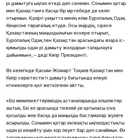
әрі дамытуға ықпал етеді деп сенемін. Сонымен қатар
мен Қазақстанға басқа бір мәртебеде де келіп
отырмын. Қазіргі уақытта менің елім Еуропалық Одақ
Кеңесіне төрағалық етуде. Осы өңірдің, әсіресе
Қазақстанның маңыздылығын ескере отырып,
Еуропалық Одақ пен Қазақстан арасындағы өзара іс-
қимылды одан әрі дамыту жолдарын талқылауға
дайынмын», – деді Кипр Президенті.
Өз кезегінде Қасым-Жомарт Тоқаев Қазақстан мен
Кипр серіктестікті дамыту бағытында елеулі
нәтижелерге қол жеткізгенін айтты.
«Біз мемлекеттеріміздің астаналарында елшіліктер
аштық. Екі ел арасында тікелей әуе қатынасы іске
қосылды және басқа да маңызды бастамалар жүзеге
асырылды. Сонымен қатар екіжақты ықпалдастықты
одан әрі кеңейту үшін зор әлеует бар деп санаймын. Өз
тарапымнан ынтымақтастығымызды түрлі бағыттар