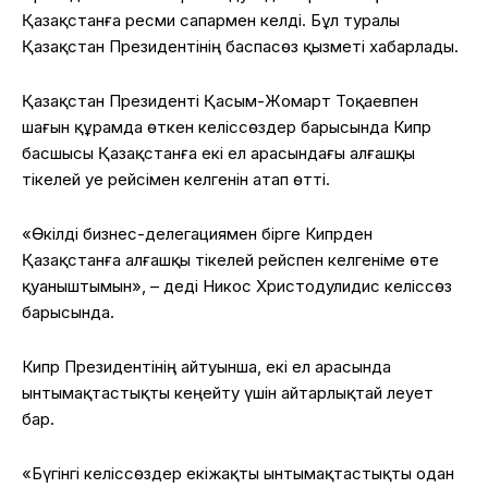
Қазақстанға ресми сапармен келді. Бұл туралы
Қазақстан Президентінің баспасөз қызметі хабарлады.
Қазақстан Президенті Қасым-Жомарт Тоқаевпен
шағын құрамда өткен келіссөздер барысында Кипр
басшысы Қазақстанға екі ел арасындағы алғашқы
тікелей әуе рейсімен келгенін атап өтті.
«Өкілді бизнес-делегациямен бірге Кипрден
Қазақстанға алғашқы тікелей рейспен келгеніме өте
қуаныштымын», – деді Никос Христодулидис келіссөз
барысында.
Кипр Президентінің айтуынша, екі ел арасында
ынтымақтастықты кеңейту үшін айтарлықтай әлеует
бар.
«Бүгінгі келіссөздер екіжақты ынтымақтастықты одан