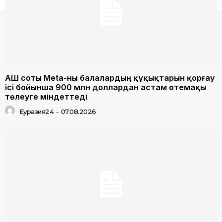
АҚШ соты Meta-ны балалардың құқықтарын қорғау
ісі бойынша 900 млн доллардан астам өтемақы
төлеуге міндеттеді
Еуразия24
-
07.08.2026