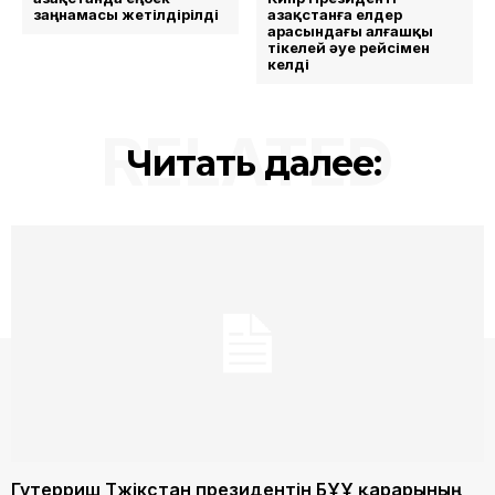
заңнамасы жетілдірілді
Қазақстанға елдер
арасындағы алғашқы
тікелей әуе рейсімен
келді
RELATED
Читать далее:
Гутерриш Тәжікстан президентін БҰҰ қарарының