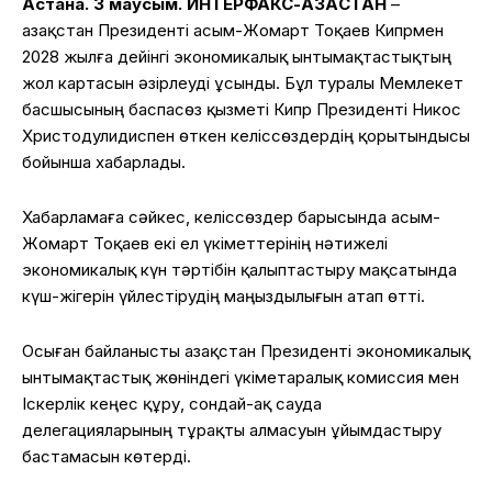
Астана. 3 маусым. ИНТЕРФАКС-ҚАЗАҚСТАН
–
Қазақстан Президенті Қасым-Жомарт Тоқаев Кипрмен
2028 жылға дейінгі экономикалық ынтымақтастықтың
жол картасын әзірлеуді ұсынды. Бұл туралы Мемлекет
басшысының баспасөз қызметі Кипр Президенті Никос
Христодулидиспен өткен келіссөздердің қорытындысы
бойынша хабарлады.
Хабарламаға сәйкес, келіссөздер барысында Қасым-
Жомарт Тоқаев екі ел үкіметтерінің нәтижелі
экономикалық күн тәртібін қалыптастыру мақсатында
күш-жігерін үйлестірудің маңыздылығын атап өтті.
Осыған байланысты Қазақстан Президенті экономикалық
ынтымақтастық жөніндегі үкіметаралық комиссия мен
Іскерлік кеңес құру, сондай-ақ сауда
делегацияларының тұрақты алмасуын ұйымдастыру
бастамасын көтерді.