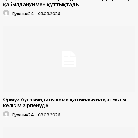
қабылдануымен құттықтады
Еуразия24
-
08.08.2026
Ормуз бұғазындағы кеме қатынасына қатысты
келісім әзірленуде
Еуразия24
-
08.08.2026