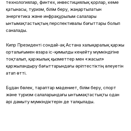
технологиялар, финтех, инвестициялық қорлар, кеме
қатынасы, туризм, білім беру, жаңартылатын
энергетика және инфрақұрылым салалары
ынтымақтастықтың перспективалы бағыттары болып
саналады.
Кипр Президенті сондай-ақ Астана халықаралық қаржы
орталығымен өзара іс-қимылды кеңейту мүмкіндігіне
тоқталып, қаржылық қызметтер мен «жасыл»
қаржыландыру бағыттарындағы әріптестіктің әлеуетін
атап өтті.
Бұдан бөлек, тараптар мәдениет, білім беру, спорт
және туризм салаларындағы ынтымақтастықты одан
әрі дамыту мүмкіндіктерін де талқылады.