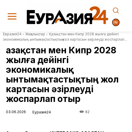
Евразия24
Жаңалықтар
Қазақстан мен Кипр 2028 жылға дейінгі
экономикалық ынтымақтастықтың жол картасын әзірлеуді жоспарлап...
Қазақстан мен Кипр 2028
жылға дейінгі
экономикалық
ынтымақтастықтың жол
картасын әзірлеуді
жоспарлап отыр
03.06.2026
62
Еуразия24