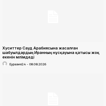
Хуситтер Сауд Арабиясына жасалған
шабуылдардың Иранның нұсқауына қатысы жоқ
екенін мәлімдеді
Еуразия24
-
08.08.2026