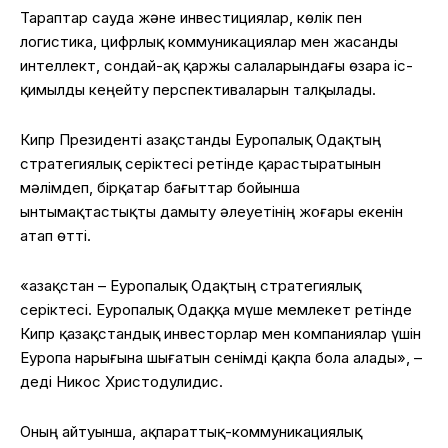
Тараптар сауда және инвестициялар, көлік пен
логистика, цифрлық коммуникациялар мен жасанды
интеллект, сондай-ақ қаржы салаларындағы өзара іс-
қимылды кеңейту перспективаларын талқылады.
Кипр Президенті Қазақстанды Еуропалық Одақтың
стратегиялық серіктесі ретінде қарастыратынын
мәлімдеп, бірқатар бағыттар бойынша
ынтымақтастықты дамыту әлеуетінің жоғары екенін
атап өтті.
«Қазақстан – Еуропалық Одақтың стратегиялық
серіктесі. Еуропалық Одаққа мүше мемлекет ретінде
Кипр қазақстандық инвесторлар мен компаниялар үшін
Еуропа нарығына шығатын сенімді қақпа бола алады», –
деді Никос Христодулидис.
Оның айтуынша, ақпараттық-коммуникациялық