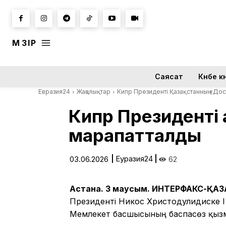
МӘЗІР
Саясат
Күнбе кү
Евразия24
Жаңалықтар
Кипр Президенті Қазақстанның «До
Кипр Президенті
марапатталды
|
Еуразия24
|
03.06.2026
62
Астана. 3 маусым. ИНТЕРФАКС-ҚА
Президенті Никос Христодулидиске І
Мемлекет басшысының баспасөз қызм