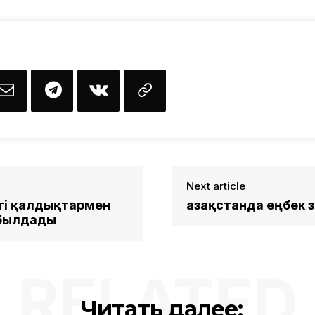
Next article
вті қалдықтармен
Қазақстанда еңбек 
абылдады
RELATED
Читать далее: