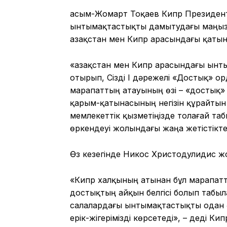
Қасым-Жомарт Тоқаев Кипр Президенті
ынтымақтастықты дамытудағы маңызды
Қазақстан мен Кипр арасындағы қатын
«Қазақстан мен Кипр арасындағы ынты
отырып, Сізді І дәрежелі «Достық» 
марапаттың атауының өзі – «достық» д
қарым-қатынасының негізін құрайтын 
мемлекеттік қызметіңізде толағай таб
өркендеуі жолындағы жаңа жетістікте
Өз кезегінде Никос Христодулидис жо
«Кипр халқының атынан бұл марапатты
достықтың айқын белгісі болып табы
салалардағы ынтымақтастықты одан ә
ерік-жігерімізді көрсетеді», – деді Ки