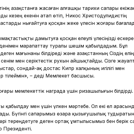
нің Қазақстанға жасаған алғашқы тарихи сапары екіжа
 кезең екенін атап өтіп, Никос Христодулидистің
астарды нығайтуға қосқан жеке үлесін жоғары бағала
мақтастықты дамытуға қосқан елеулі үлесіңізді ескере
орденімен марапаттау туралы шешім қабылдадым. Бұл
еген мағынаны білдіреді және Қазақстанның Сіздің елің
сенім мен серіктестік рухын айшықтайды. Сізге жауап
ыстар, сондай-ақ достас Кипр халқының игілігі мен
р тілеймін», – деді Мемлекет басшысы.
ғары мемлекеттік награда үшін ризашылығын білдірді.
 қабылдау мен үшін үлкен мәртебе. Ол екі ел арасын
лады. Бүгінгі сапарымыз өзара қызығушылық тудыраты
рі тереңдетуге деген ортақ ұмтылысымыз бен берік с
пр Президенті.