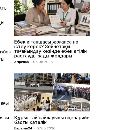
қты
ды.
Еңбек кітапшасы жоғалса не
істеу керек? Зейнетақы
тағайындау кезінде еңбек өтілін
ізбен
растаудың заңды жолдары
ты
Aripzhan
-
08.08.2026
дағы
н
Құрылтай сайлауының сценарийі:
аяси
басты қателік
Еуразия24
-
07.08.2026