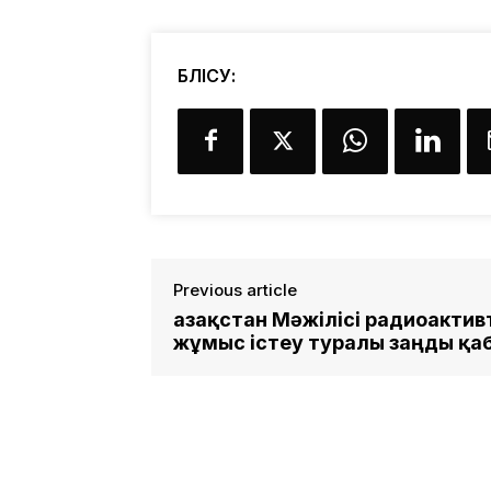
БӨЛІСУ:
Previous article
Қазақстан Мәжілісі радиоакти
жұмыс істеу туралы заңды қ