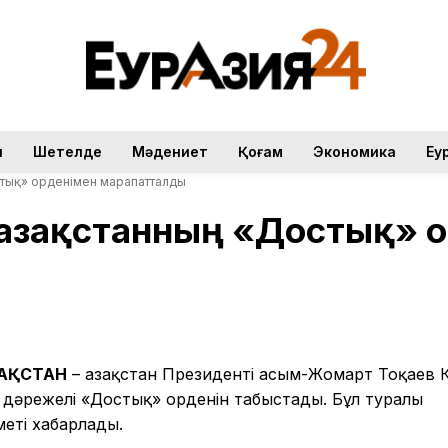
н
Шетелде
Мәдениет
Қоғам
Экономика
Еу
стық» орденімен марапатталды
 Қазақстанның «Достық» 
ЗАҚСТАН
– Қазақстан Президенті Қасым-Жомарт Тоқаев 
 дәрежелі «Достық» орденін табыстады. Бұл туралы
еті хабарлады.