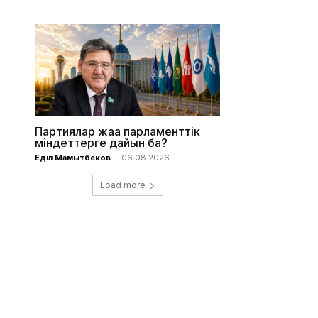
Партиялар жаңа парламенттік
міндеттерге дайын ба?
Еділ Мамытбеков
-
06.08.2026
Load more