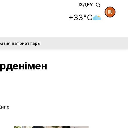
ІЗДЕУ
+33°C
разия патриоттары
орденімен
Кипр