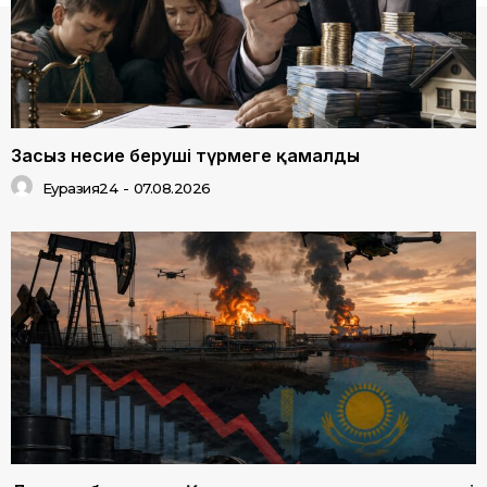
Заңсыз несие беруші түрмеге қамалды
Еуразия24
-
07.08.2026