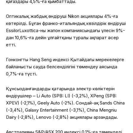
қағаздары 4,5%-ға қымбаттады.
Оптикалық жабдық өндіруші Nikon акциялары 4%-ға
көтерілді. Бұған франко-итальяндық көзілдірік өндіруші
EssilorLuxottica-ның жапон компаниясындағы үлесін 9%-
дан 10,6%-ға дейін ұлғайтқаны туралы ақпарат әсер
етті.
Гонконгтың Hang Seng индексі Қытайдағы мерекелерге
байланысты сауда белсенділігінің төмендеу аясында
0,7%-ға түсті.
Құнсызданғандардың қатарында электр көліктерін
өндірушілер – Li Auto (SPB: LI) (-3,2%), XPeng (SPB:
XPEV) (-2,1%), Geely Auto (-2%). Сондай-ақ Sands China
(-3,4%), Galaxy Entertainment (-3,1%), China Mengniu
Dairy (-2,8%), Lenovo (-2,8%) акциялары арзандады.
Австралияның S&P/ASX 200 индексі 0,1%-ға төмендеді.