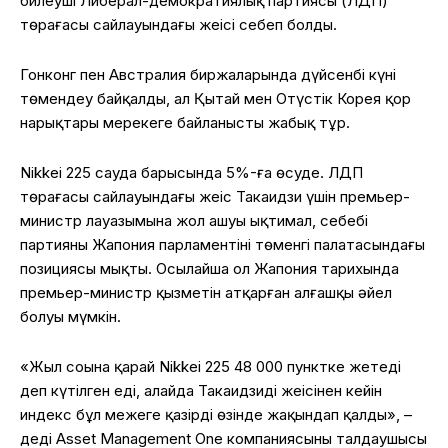
билеуші Либерал-демократиялық партиясы (ЛДП)
төрағасы сайлауындағы жеңісі себеп болды.
Гонконг пен Австралия биржаларында дүйсенбі күні
төмендеу байқалды, ал Қытай мен Оңтүстік Корея қор
нарықтары мерекеге байланысты жабық тұр.
Nikkei 225 сауда барысында 5%-ға өсуде. ЛДП
төрағасы сайлауындағы жеңіс Такаидзи үшін премьер-
министр лауазымына жол ашуы ықтимал, себебі
партияның Жапония парламентінің төменгі палатасындағы
позициясы мықты. Осылайша ол Жапония тарихында
премьер-министр қызметін атқарған алғашқы әйел
болуы мүмкін.
«Жыл соңына қарай Nikkei 225 48 000 пунктке жетеді
деп күтілген еді, алайда Такаидзидің жеңісінен кейін
индекс бұл межеге қазірдің өзінде жақындап қалды», –
деді Asset Management One компаниясының талдаушысы