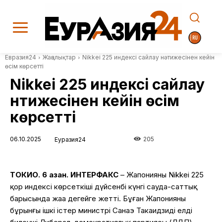
Евразия24
Жаңалықтар
Nikkei 225 индексі сайлау нәтижесінен кейін
өсім көрсетті
Nikkei 225 индексі сайлау
нәтижесінен кейін өсім
көрсетті
06.10.2025
205
Еуразия24
ТОКИО. 6 қазан. ИНТЕРФАКС
– Жапонияның Nikkei 225
қор индексі көрсеткіші дүйсенбі күнгі сауда-саттық
барысында жаңа деңгейге жетті. Бұған Жапонияның
бұрынғы ішкі істер министрі Санаэ Такаидзидің елдің