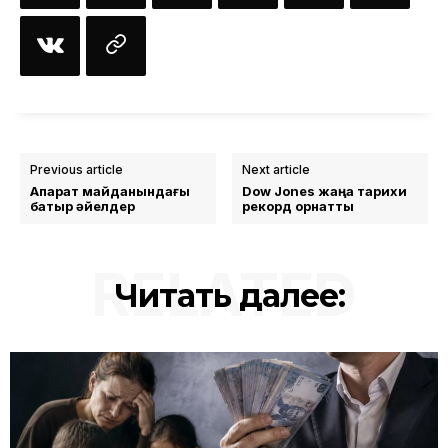
Previous article
Next article
Ақпарат майданындағы
Dow Jones жаңа тарихи
батыр әйелдер
рекорд орнатты
RELATED
Читать далее: