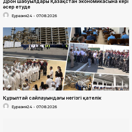
Дрон шабуылдары Қазақстан экономикасына кері
әсер етуде
Еуразия24
-
07.08.2026
Құрылтай сайлауындағы негізгі қателік
Еуразия24
-
07.08.2026