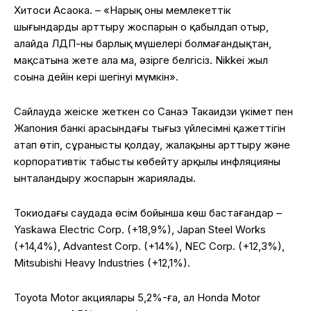
Хитоси Асаока. – «Нарық оның мемлекеттік
шығындарды арттыру жоспарын оң қабылдап отыр,
алайда ЛДП-ның барлық мүшелері болмағандықтан,
мақсатына жете ала ма, әзірге белгісіз. Nikkei жыл
соңына дейін кері шегінуі мүмкін».
Сайлауда жеңіске жеткен соң Санаэ Такаидзи үкімет пен
Жапония банкі арасындағы тығыз үйлесімнің қажеттігін
атап өтіп, сұранысты қолдау, жалақыны арттыру және
корпоративтік табысты көбейту арқылы инфляцияны
ынталандыру жоспарын жариялады.
Токиодағы саудада өсім бойынша көш бастағандар –
Yaskawa Electric Corp. (+18,9%), Japan Steel Works
(+14,4%), Advantest Corp. (+14%), NEC Corp. (+12,3%),
Mitsubishi Heavy Industries (+12,1%).
Toyota Motor акциялары 5,2%-ға, ал Honda Motor