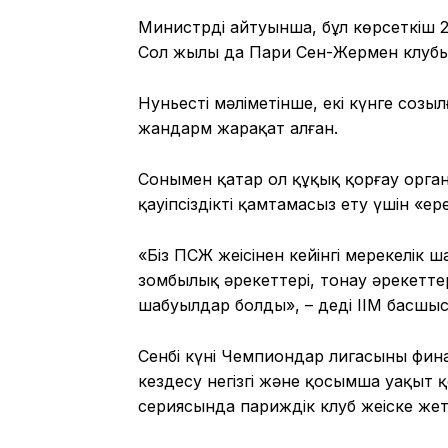
Министрдің айтуынша, бұл көрсеткіш
Сол жылы да Пари Сен-Жермен клубы 
Нуньестің мәліметінше, екі күнге соз
жандарм жарақат алған.
Сонымен қатар ол құқық қорғау орг
қауіпсіздікті қамтамасыз ету үшін «е
«Біз ПСЖ жеңісінен кейінгі мерекелік ш
зомбылық әрекеттері, тонау әрекетте
шабуылдар болды», – деді ІІМ басшыс
Сенбі күні Чемпиондар лигасының фи
кездесу негізгі және қосымша уақыт 
сериясында париждік клуб жеңіске жет