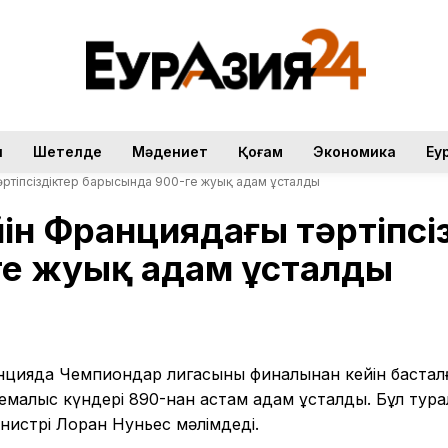
н
Шетелде
Мәдениет
Қоғам
Экономика
Еу
әртіпсіздіктер барысында 900-ге жуық адам ұсталды
йін Франциядағы тәртіпсі
е жуық адам ұсталды
цияда Чемпиондар лигасының финалынан кейін бастал
демалыс күндері 890-нан астам адам ұсталды. Бұл тур
инистрі Лоран Нуньес мәлімдеді.