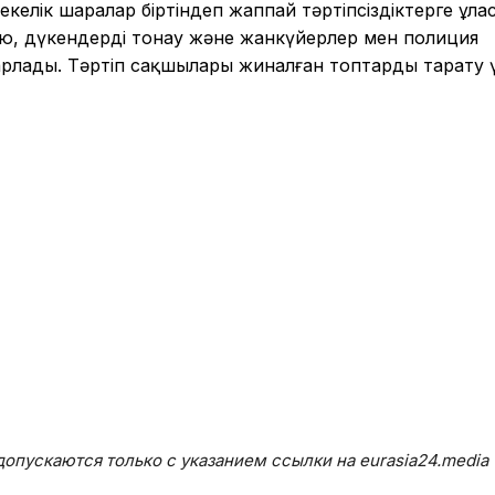
келік шаралар біртіндеп жаппай тәртіпсіздіктерге ұла
ю, дүкендерді тонау және жанкүйерлер мен полиция
рлады. Тәртіп сақшылары жиналған топтарды тарату 
опускаются только с указанием ссылки на eurasia24.media