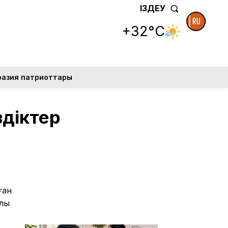
ІЗДЕУ
+32°C
разия патриоттары
здіктер
ған
алы