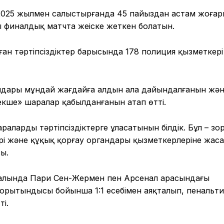
 2025 жылмен салыстырғанда 45 пайыздан астам жоғар
финалдық матчта жеңіске жеткен болатын.
ылған тәртіпсіздіктер барысында 178 полиция қызметкер
андары мұндай жағдайға алдын ала дайындалғанын жә
рекше» шаралар қабылданғанын атап өтті.
аралардың тәртіпсіздіктерге ұласатынын білдік. Бұл – зо
рі және құқық қорғау органдары қызметкерлеріне жаса
ы.
налында Пари Сен-Жермен пен Арсенал арасындағы
қорытындысы бойынша 1:1 есебімен аяқталып, пенальти
ті.