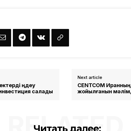
Next article
ектерді өңдеу
CENTCOM Иранның 
инвестиция салады
жойылғанын мәлім
RELATED
Читать далее: