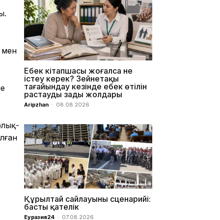
ы.
і мен
Еңбек кітапшасы жоғалса не
істеу керек? Зейнетақы
тағайындау кезінде еңбек өтілін
не
растаудың заңды жолдары
Aripzhan
-
08.08.2026
рлық-
лған
Құрылтай сайлауының сценарийі:
басты қателік
Еуразия24
-
07.08.2026