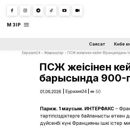
МӘЗІР
Саясат
Күнбе кү
Евразия24
Жаңалықтар
ПСЖ жеңісінен кейін Франциядағы т
ПСЖ жеңісінен ке
барысында 900-г
|
Еуразия24
|
01.06.2026
50
Париж. 1 маусым. ИНТЕРФАКС
– Фран
тәртіпсіздіктерге байланысты өткен 
дүйсенбі күні Францияның ішкі істер м