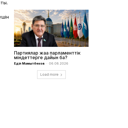
сты.
үшін
Партиялар жаңа парламенттік
міндеттерге дайын ба?
Еділ Мамытбеков
-
06.08.2026
Load more