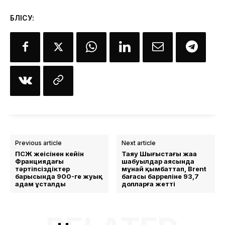
БӨЛІСУ:
Previous article
Next article
ПСЖ жеңісінен кейін
Таяу Шығыстағы жаңа
Франциядағы
шабуылдар аясында
тәртіпсіздіктер
мұнай қымбаттап, Brent
барысында 900-ге жуық
бағасы барреліне 93,7
адам ұсталды
долларға жетті