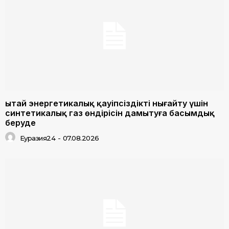
Қытай энергетикалық қауіпсіздікті нығайту үшін
синтетикалық газ өндірісін дамытуға басымдық
беруде
Еуразия24
-
07.08.2026