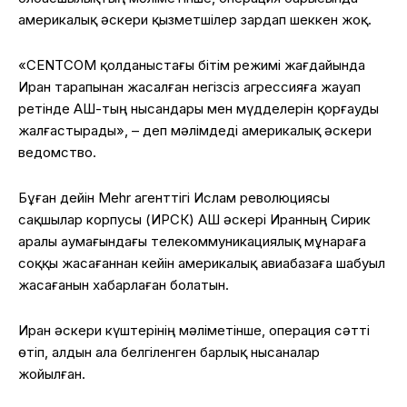
америкалық әскери қызметшілер зардап шеккен жоқ.
«CENTCOM қолданыстағы бітім режимі жағдайында
Иран тарапынан жасалған негізсіз агрессияға жауап
ретінде АҚШ-тың нысандары мен мүдделерін қорғауды
жалғастырады», – деп мәлімдеді америкалық әскери
ведомство.
Бұған дейін Mehr агенттігі Ислам революциясы
сақшылар корпусы (ИРСК) АҚШ әскері Иранның Сирик
аралы аумағындағы телекоммуникациялық мұнараға
соққы жасағаннан кейін америкалық авиабазаға шабуыл
жасағанын хабарлаған болатын.
Иран әскери күштерінің мәліметінше, операция сәтті
өтіп, алдын ала белгіленген барлық нысаналар
жойылған.