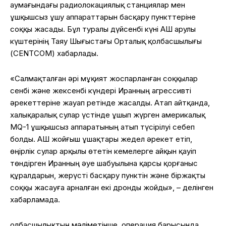
аумағындағы радиолокациялық станциялар мен
ұшқышсыз ұшу аппараттарын басқару пункттеріне
соққы жасады. Бұл туралы дүйсенбі күні АҚШ Қарулы
күштерінің Таяу Шығыстағы Орталық қолбасшылығы
(CENTCOM) хабарлады.
«Салмақталған әрі мұқият жоспарланған соққылар
сенбі және жексенбі күндері Иранның агрессивті
әрекеттеріне жауап ретінде жасалды. Атап айтқанда,
халықаралық сулар үстінде ұшып жүрген америкалық
MQ-1 ұшқышсыз аппаратының атып түсірілуі себеп
болды. АҚШ жойғыш ұшақтары жедел әрекет етіп,
өңірлік сулар арқылы өтетін кемелерге айқын қауіп
төндірген Иранның әуе шабуылына қарсы қорғаныс
құралдарын, жерүсті басқару пунктін және біржақты
соққы жасауға арналған екі дронды жойды», – делінген
хабарламада.
Қолбасшылықтың мәліметінше, операция барысында