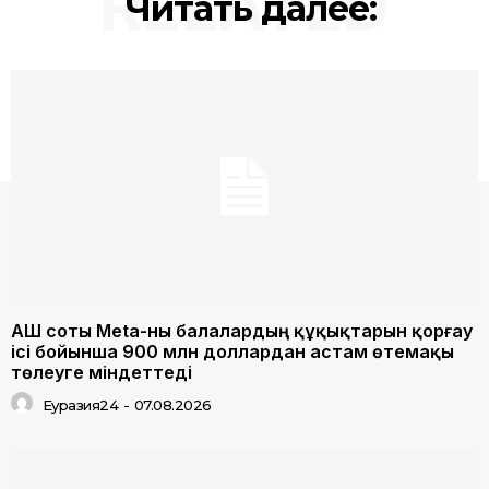
RELATED
Читать далее:
АҚШ соты Meta-ны балалардың құқықтарын қорғау
ісі бойынша 900 млн доллардан астам өтемақы
төлеуге міндеттеді
Еуразия24
-
07.08.2026