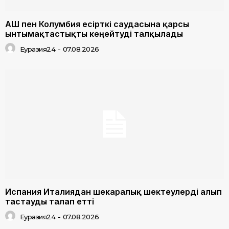
АҚШ пен Колумбия есірткі саудасына қарсы
ынтымақтастықты кеңейтуді талқылады
Еуразия24
-
07.08.2026
Испания Италиядан шекаралық шектеулерді алып
тастауды талап етті
Еуразия24
-
07.08.2026