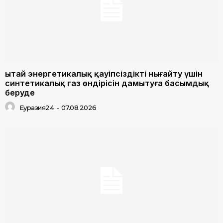
Қытай энергетикалық қауіпсіздікті нығайту үшін
синтетикалық газ өндірісін дамытуға басымдық
беруде
Еуразия24
-
07.08.2026