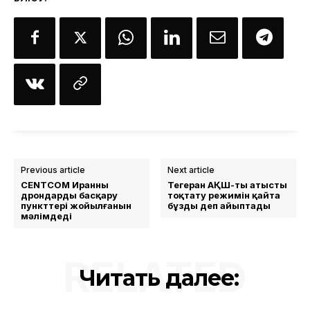
Previous article
Next article
CENTCOM Иранның
Тегеран АҚШ-ты атысты
дрондарды басқару
тоқтату режимін қайта
пункттері жойылғанын
бұзды деп айыптады
мәлімдеді
RELATED
Читать далее: