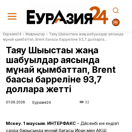
Евразия24
Жаңалықтар
Таяу Шығыстағы жаңа шабуылдар аясында
мұнай қымбаттап, Brent бағасы барреліне 93,7 долларға...
Таяу Шығыстағы жаңа
шабуылдар аясында
мұнай қымбаттап, Brent
бағасы барреліне 93,7
долларға жетті
01.06.2026
52
Еуразия24
Мәскеу. 1 маусым. ИНТЕРФАКС
– Дүйсенбі күні күндізгі
сауда барысында мұнай бағасы Иран мен АҚШ