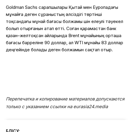
Goldman Sachs сарапшылары Қытай мен Еуропадағы
мұнайға деген сұраныстың әлсіздігі төртінші
тоқсандағы мұнай бағасы болжамы үшін елеулі тәуекел
болып отырғанын атап өтті. Соған қарамастан банк
қазан–желтоқсан айларында Brent мұнайының орташа
бағасы барреліне 90 доллар, ал WTI мұнайы 83 доллар
деңгейінде болады деген болжамын сақтап отыр.
Перепечатка и копирование материалов допускаются
только с указанием ссылки на eurasia24.media
БӨЛІСУ: