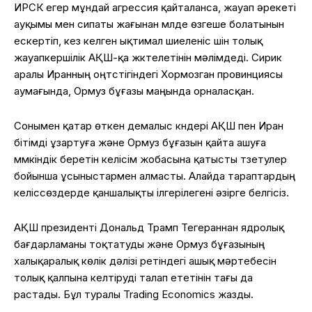
ИРСК егер мұндай агрессия қайталанса, жауап әрекеті
ауқымы мен сипаты жағынан мүлде өзгеше болатынын
ескертіп, кез келген ықтимал шиеленіс үшін толық
жауапкершілік АҚШ-қа жүктелетінін мәлімдеді. Сирик
аралы Иранның оңтүстігіндегі Хормозган провинциясы
аумағында, Ормуз бұғазы маңында орналасқан.
Сонымен қатар өткен демалыс күндері АҚШ пен Иран
бітімді ұзартуға және Ормуз бұғазын қайта ашуға
мүмкіндік беретін келісім жобасына қатысты түзетулер
бойынша ұсыныстармен алмасты. Алайда тараптардың
келіссөздерде қаншалықты ілгерілегені әзірге белгісіз.
АҚШ президенті Дональд Трамп Тегераннан ядролық
бағдарламаны тоқтатуды және Ормуз бұғазының
халықаралық көлік дәлізі ретіндегі ашық мәртебесін
толық қалпына келтіруді талап ететінін тағы да
растады. Бұл туралы Trading Economics жазды.