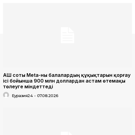
АҚШ соты Meta-ны балалардың құқықтарын қорғау
ісі бойынша 900 млн доллардан астам өтемақы
төлеуге міндеттеді
Еуразия24
-
07.08.2026