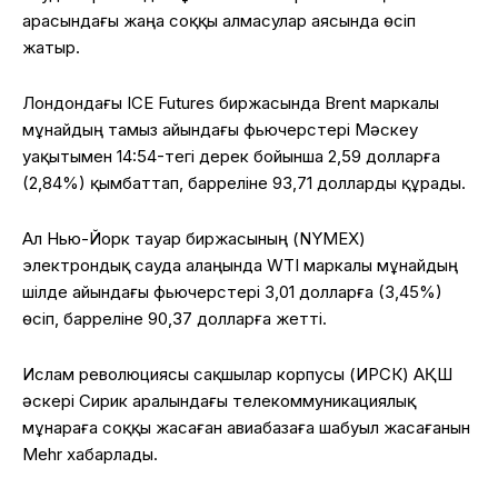
арасындағы жаңа соққы алмасулар аясында өсіп
жатыр.
Лондондағы ICE Futures биржасында Brent маркалы
мұнайдың тамыз айындағы фьючерстері Мәскеу
уақытымен 14:54-тегі дерек бойынша 2,59 долларға
(2,84%) қымбаттап, барреліне 93,71 долларды құрады.
Ал Нью-Йорк тауар биржасының (NYMEX)
электрондық сауда алаңында WTI маркалы мұнайдың
шілде айындағы фьючерстері 3,01 долларға (3,45%)
өсіп, барреліне 90,37 долларға жетті.
Ислам революциясы сақшылар корпусы (ИРСК) АҚШ
әскері Сирик аралындағы телекоммуникациялық
мұнараға соққы жасаған авиабазаға шабуыл жасағанын
Mehr хабарлады.