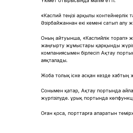
Үкімет отырысында мәлім етті.
«Каспий теңізі арқылы контейнерлік 
Әзірбайжаннан екі кемені сатып алу ж
Оның айтуынша, «Каспийлік торап» ж
жаңғырту жұмыстары қарқынды жүріп
компаниясымен бірлесіп Ақтау порты
аяқталады.
Жоба толық іске асқан кезде хабтың ж
Сонымен қатар, Ақтау портында айл
жүргізілуде. Құрық портында көпфун
Оған қоса, порттарға апаратын теміржо