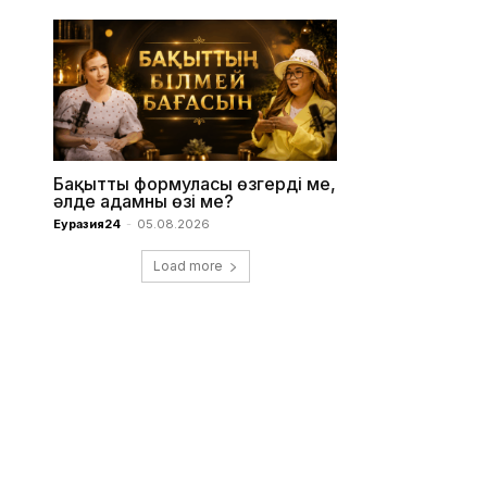
Бақыттың формуласы өзгерді ме,
әлде адамның өзі ме?
Еуразия24
-
05.08.2026
Load more