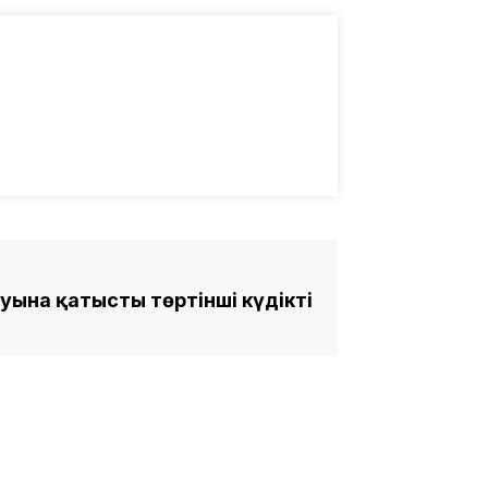
уына қатысты төртінші күдікті