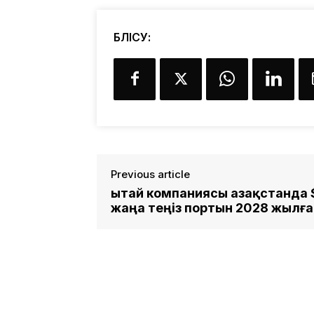
БӨЛІСУ:
Previous article
Қытай компаниясы Қазақстанда
жаңа теңіз портын 2028 жылға