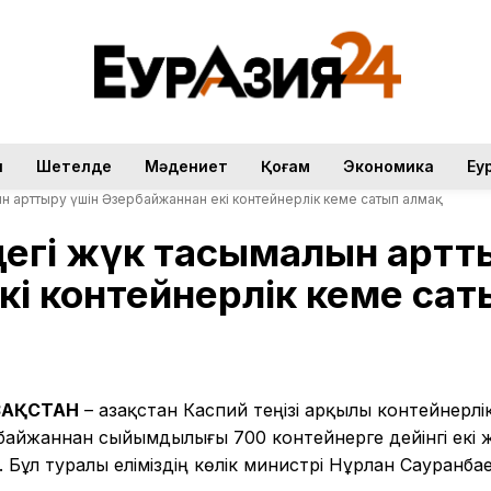
н
Шетелде
Мәдениет
Қоғам
Экономика
Еу
н арттыру үшін Әзербайжаннан екі контейнерлік кеме сатып алмақ
дегі жүк тасымалын артт
і контейнерлік кеме сат
АЗАҚСТАН
– Қазақстан Каспий теңізі арқылы контейнерлі
айжаннан сыйымдылығы 700 контейнерге дейінгі екі 
 Бұл туралы еліміздің көлік министрі Нұрлан Сауранба