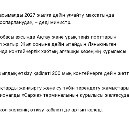
тасымалды 2027 жылға дейін ұлғайту мақсатында
оспарлануда», – деді министр.
обасы аясында Ақтау және Құрық теңіз порттарын
 жатыр. Жыл соңына дейін Қытайдың Ляньюньган
нда контейнерлік хабтың алғашқы кезеңінің құрылысы
ылдық өткізу қабілеті 200 мың контейнерге дейін жетп
ақтарды жаңғырту және су түбін тереңдету жұмыстар
кционалды «Саржа» терминалының құрылысы жалғасуда
л желісінің өткізу қабілеті де артып келеді.