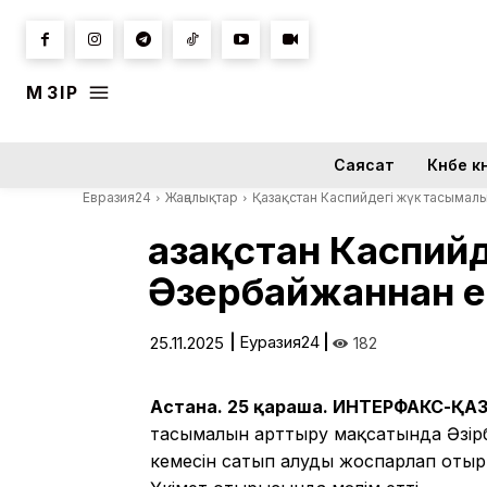
МӘЗІР
Саясат
Күнбе кү
Евразия24
Жаңалықтар
Қазақстан Каспийдегі жүк тасымалы
Қазақстан Каспий
Әзербайжаннан ек
|
Еуразия24
|
25.11.2025
182
Астана. 25 қараша. ИНТЕРФАКС-Қ
тасымалын арттыру мақсатында Әзірб
кемесін сатып алуды жоспарлап отыр.