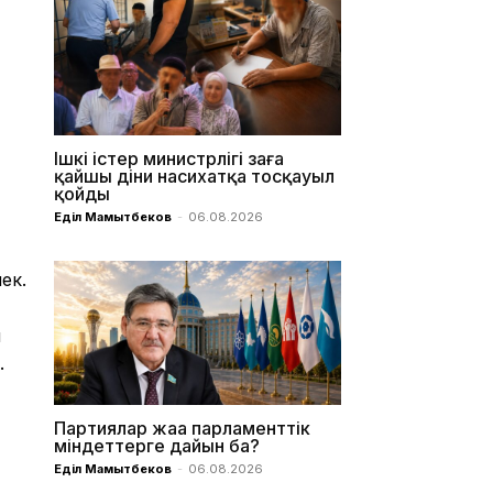
Ішкі істер министрлігі заңға
қайшы діни насихатқа тосқауыл
қойды
Еділ Мамытбеков
-
06.08.2026
ек.
ы
.
Партиялар жаңа парламенттік
міндеттерге дайын ба?
Еділ Мамытбеков
-
06.08.2026