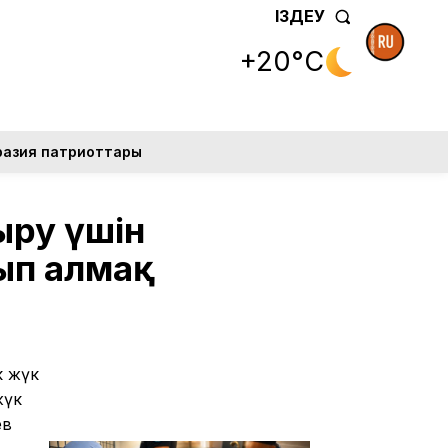
ІЗДЕУ
+20°C
разия патриоттары
ыру үшін
ып алмақ
к жүк
жүк
ев