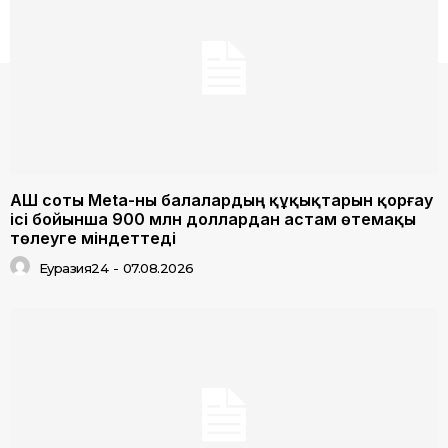
АҚШ соты Meta-ны балалардың құқықтарын қорғау
ісі бойынша 900 млн доллардан астам өтемақы
төлеуге міндеттеді
Еуразия24
-
07.08.2026