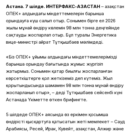
Астана. 7 шілде. ИНТЕРФАКС-ҚАЗАҚСТАН
– Қазақстан
ОПЕК+ алдындағы міндеттемелерін барынша
орындауға күш салып отыр. Сонымен бірге ел 2026
жылы мұнай өндіру көлемін 98 млн тонна деңгейінде
сақтауды жоспарлап отыр. Бұл туралы Энергетика
вице-министрі Қайрат Тұтқышбаев мәлімдеді.
«Біз ОПЕК+ ұйымы алдындағы міндеттемелерімізді
барынша орындау бағытында жұмыс жүргізіп
жатырмыз. Сонымен қатар биылғы жоспарланған
көрсеткіштерге қол жеткіземіз деп күтеміз. Жыл
қорытындысында шамамен 98 млн тонна мұнай өндіру
жоспарланып отыр», – деді Тұтқышбаев сейсенбі күні
Астанада Үкіметте өткен брифингте.
5 шілдеде ОПЕК+ аясында өз еркімен қосымша
өндірісті қысқартуға қатысатын жеті мемлекет – Сауд
Арабиясы, Ресей, Ирак, Кувейт, Қазақстан, Алжир және