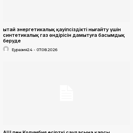
Қытай энергетикалық қауіпсіздікті нығайту үшін
синтетикалық газ өндірісін дамытуға басымдық
беруде
Еуразия24
-
07.08.2026
АҚШ пен Колумбия есірткі саудасына қарсы