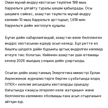
Оман мұнай өндіру квотасын тәулігіне 188 мың
баррельге ұлғайту туралы шешім қабылдады. Осы
шешімге сәйкес, Қазақстан тәуліктік мұнай өндіру
көлемін 10 мың баррельге арттырып, 1,618 млн
баррельге дейін жеткізуге құқылы.
Бұған дейін хабарланғандай, Қазақстан өзіне белгіленген
өндіріс квотасынан едәуір асып келеді. Бұл ретте ел
биылғы шілдеге дейін бұрынғы артық өндірілген көлемді
өтеуге тиіс болатын. Кейіннен Қазақстан үшін өтемақы
кезеңі 2026 жылдың соңына дейін ұзартылды.
Осыған дейін Қазақстанның Энергетика министрі Ерлан
Ақкенженов журналистерге берген сұхбатында елдің
ОПЕК+ келісімі аясындағы квоталарды орындау
бағытында «жақсы ілгерілеп келе жатқанын» және
белгіленген көлемнен «болмашы ғана асып отырғанын»
айтқан еді.