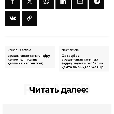
Previous article
Next article
Қарашығанақтағы өндіру
QazaqGaz
көлемі әлі толық
Қарашығанақтағы газ
қалпына келген жоқ
өңдеу зауыты жобасын
қайта пысықтап жатыр
RELATED
Читать далее: