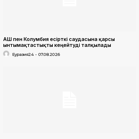
АҚШ пен Колумбия есірткі саудасына қарсы
ынтымақтастықты кеңейтуді талқылады
Еуразия24
-
07.08.2026