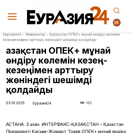
Евразия24
Жаңалықтар
Қазақстан ОПЕК+ мұнай өндіру көлемін
кезең-кезеңімен арттыру жөніндегі шешімді қолдайды
Қазақстан ОПЕК+ мұнай
өндіру көлемін кезең-
кезеңімен арттыру
жөніндегі шешімді
қолдайды
03.10.2025
190
Еуразия24
АСТАНА. 3 қазан. ИНТЕРФАКС-ҚАЗАҚСТАН – Қазақстан
Президенті Қасым-Жомарт Тоқаев ОПЕК+ мұнай өндіру