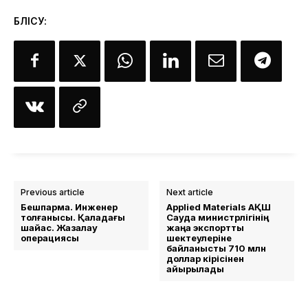
БӨЛІСУ:
Previous article
Next article
Бешпармақ. Инженер
Applied Materials АҚШ
толғанысы. Қалқадағы
Сауда министрлігінің
шайқас. Жазалау
жаңа экспорттық
операциясы
шектеулеріне
байланысты 710 млн
доллар кірісінен
айырылады