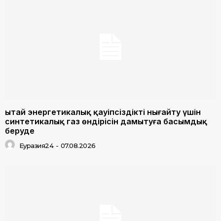
Қытай энергетикалық қауіпсіздікті нығайту үшін
синтетикалық газ өндірісін дамытуға басымдық
беруде
Еуразия24
-
07.08.2026