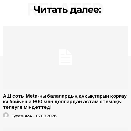
RELATED
Читать далее:
АҚШ соты Meta-ны балалардың құқықтарын қорғау
ісі бойынша 900 млн доллардан астам өтемақы
төлеуге міндеттеді
Еуразия24
-
07.08.2026