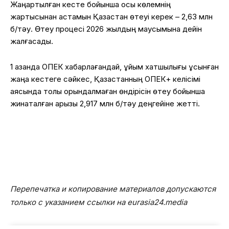
Жаңартылған кесте бойынша осы көлемнің
жартысынан астамын Қазақстан өтеуі керек – 2,63 млн
б/тәу. Өтеу процесі 2026 жылдың маусымына дейін
жалғасады.
1 қазанда ОПЕК хабарлағандай, ұйым хатшылығы ұсынған
жаңа кестеге сәйкес, Қазақстанның ОПЕК+ келісімі
аясында толық орындалмаған өндірісін өтеу бойынша
жинақталған қарызы 2,917 млн б/тәу деңгейіне жетті.
Перепечатка и копирование материалов допускаются
только с указанием ссылки на eurasia24.media