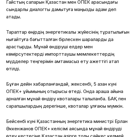
Гайстың сапарын Қазақстан мен ОПЕК арасындағы
сындарлы диалогты дамытуға маңызды қадам деп
атады.
Тараптар өңірдің энергетикалық жүйесінің тұрақтылығын
нығайтуға бағытталған бірлескен шараларды да
қарастырды. Мұнай өндіруші елдер мен
көмірсутектерді импорттаушы мемлекеттердің
мүдделер теңгерімін қамтамасыз ету қажеттігі атап
өтілді.
Бұған дейін хабарланғандай, жексенбі, 5 қазан күні
ОПЕК+ ұйымының отырысы өтеді. Онда қараша айына
арналған мұнай өндіру квоталары талқыланбақ. БАҚ пен
сарапшылардың дерегінше, квоталар ұлғаюы мүмкін.
Бейсенбі күні Қазақстанның энергетика министрі Ерлан
Әккенжанов ОПЕК+ келісімі аясында мұнай өндіруді
өтеу кестесіне Қазақстан әзірге толық сәйкес келмей