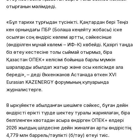
отырғанын мәлімдеді.
«Бұл тарихи тұрғыдан түсінікті. Қаңтардан бері Теңіз
кен орнындағы ПБР (Болашақ кеңейту жобасы) іске
қосылған соң өндіріс көлемі артты, сәйкесінше
(өндірілген мұнай көлемі – ИФ-К) көбейді. Қазіргі таңда
біз өтеу кестесіне толық сыймай отырмыз, бірақ
Қазақстан ОПЕК+ келісімі бойынша барлық мүмкін
шараларды қабылдап жатыр және осы келісімде қала
береді», – деді Әккенжанов Астанада өткен XVI
Eurasian KAZENERGY форумының кулуарында
журналистерге.
8 қыркүйекте қабылданған шешімге сәйкес, бұған дейін
өндірісті ерікті түрде шектеу туралы жариялаған, бірақ
белгіленген квотадан асыра өндірген ОПЕК+ елдері
2026 жылдың шілдесіне дейін жиналған артық өндірістің
4,779 млн баррель/тәулікті (б/тәу) өтеуі тиіс.