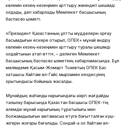
көлемін кезең-кезеңімен арттыру жөніндегі шешімді
қолдады, деп хабарлады Мемлекет басшысының
баспасөз қызметі.
«Президент Қазақстанның ұлттық мүдделерін қорғау
басымдығын ескере отырып, ОПЕК+ мұнай өндіру
көлемін кезең-кезеңімен арттыру туралы шешімді
қолдайтынын атап өтті», – делінген Мемлекет
басшысының баспасөз қызметінің хабарламасында. Бұл
мәлімдеме Қасым-Жомарт Тоқаевтың ОПЕК Бас
хатшысы Хайтам әл-Гайс мырзамен кездесуінің
қорытындысы бойынша жасалды.
Мұнайдың жаһандық нарығындағы қазіргі жағдайды
талқылау барысында Қазақстан басшысы ОПЕК-тің
әлемдік мұнай нарығының тұрақтылығы мен
болжамдылығын қамтамасыз етуге бағытталған күш-
жігерін жоғары бағалады. Сондай-ақ ол Хайтам әл-