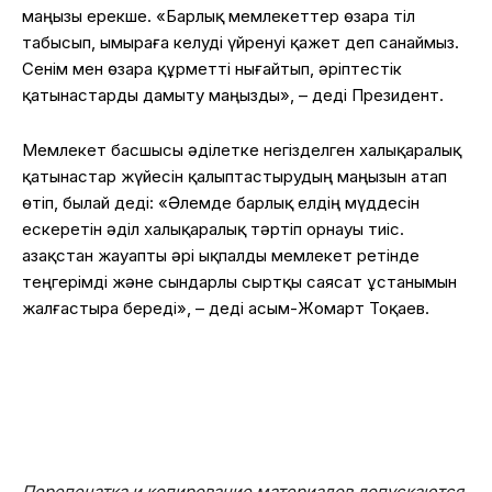
маңызы ерекше. «Барлық мемлекеттер өзара тіл
табысып, ымыраға келуді үйренуі қажет деп санаймыз.
Сенім мен өзара құрметті нығайтып, әріптестік
қатынастарды дамыту маңызды», – деді Президент.
Мемлекет басшысы әділетке негізделген халықаралық
қатынастар жүйесін қалыптастырудың маңызын атап
өтіп, былай деді: «Әлемде барлық елдің мүддесін
ескеретін әділ халықаралық тәртіп орнауы тиіс.
Қазақстан жауапты әрі ықпалды мемлекет ретінде
теңгерімді және сындарлы сыртқы саясат ұстанымын
жалғастыра береді», – деді Қасым-Жомарт Тоқаев.
Перепечатка и копирование материалов допускаются