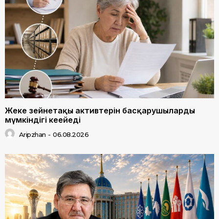
Жеке зейнетақы активтерін басқарушылардың
мүмкіндігі кеңейеді
Aripzhan
-
06.08.2026