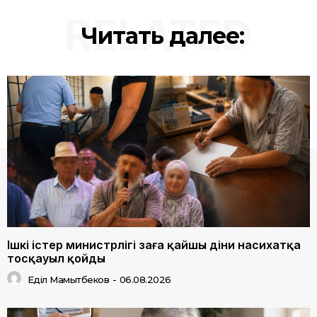
RELATED
Читать далее:
Ішкі істер министрлігі заңға қайшы діни насихатқа
тосқауыл қойды
Еділ Мамытбеков
-
06.08.2026