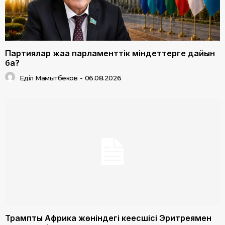
Партиялар жаңа парламенттік міндеттерге дайын
ба?
Еділ Мамытбеков
-
06.08.2026
Трамптың Африка жөніндегі кеңесшісі Эритреямен