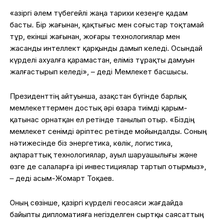
«Қазіргі әлем түбегейлі жаңа тарихи кезеңге қадам
басты. Бір жағынан, қақтығыс мен соғыстар тоқтамай
тұр, екінші жағынан, жоғары технологиялар мен
жасанды интеллект қарқынды дамып келеді. Осындай
күрделі ахуалға қарамастан, еліміз тұрақты дамуын
жалғастырып келеді», – деді Мемлекет басшысы.
Президенттің айтуынша, Қазақстан бүгінде барлық
мемлекеттермен достық әрі өзара тиімді қарым-
қатынас орнатқан ел ретінде танылып отыр. «Біздің
мемлекет сенімді әріптес ретінде мойындалды. Соның
нәтижесінде біз энергетика, көлік, логистика,
ақпараттық технологиялар, ауыл шаруашылығы және
өзге де салаларға ірі инвестициялар тартып отырмыз»,
– деді Қасым-Жомарт Тоқаев.
Оның сөзінше, қазіргі күрделі геосаяси жағдайда
байыпты дипломатияға негізделген сыртқы саясаттың