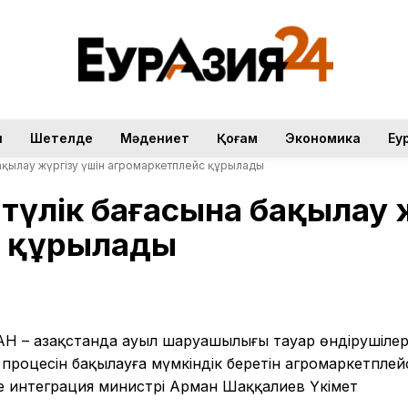
н
Шетелде
Мәдениет
Қоғам
Экономика
Еу
бақылау жүргізу үшін агромаркетплейс құрылады
-түлік бағасына бақылау 
с құрылады
Н – Қазақстанда ауыл шаруашылығы тауар өндірушілер
процесін бақылауға мүмкіндік беретін агромаркетплей
не интеграция министрі Арман Шаққалиев Үкімет