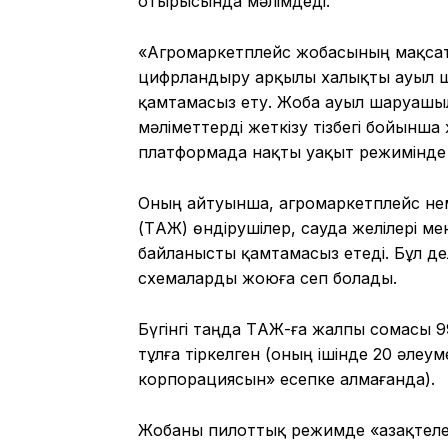
отырысында мәлімдеді.
«Агромаркетплейс жобасының мақсаты
цифрландыру арқылы халықты ауыл ш
қамтамасыз ету. Жоба ауыл шаруашыл
мәліметтерді жеткізу тізбегі бойынша
платформада нақты уақыт режимінде бі
Оның айтуынша, агромаркетплейс не
(ТҚАЖ) өндірушілер, сауда желілері 
байланысты қамтамасыз етеді. Бұл дел
схемаларды жоюға сеп болады.
Бүгінгі таңда ТҚАЖ-ға жалпы сомасы 9
тұлға тіркелген (оның ішінде 20 әлеу
корпорациясын» есепке алмағанда).
Жобаны пилоттық режимде «Қазақтелек