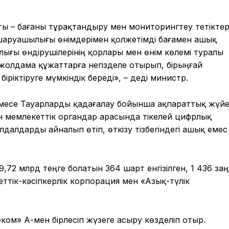
 – бағаны тұрақтандыру мен мониторингтеу тетіктер
аруашылығы өнімдерімен қолжетімді бағамен ашық
ығы өндірушілерінің қорлары мен өнім көлемі туралы
 жолдама құжаттарға негізделе отырып, бірыңғай
ріктіруге мүмкіндік береді», – деді министр.
месе Тауарларды қадағалау бойынша ақпараттық жүй
мен мемлекеттік органдар арасында тікелей цифрлық
далдарды айналып өтіп, өткізу тізбегіндегі ашық емес
9,72 млрд теңге болатын 364 шарт енгізілген, 1 436 за
меттік-кәсіпкерлік корпорация мен «Азық-түлік
ом» АҚ-мен бірлесіп жүзеге асыру көзделіп отыр.