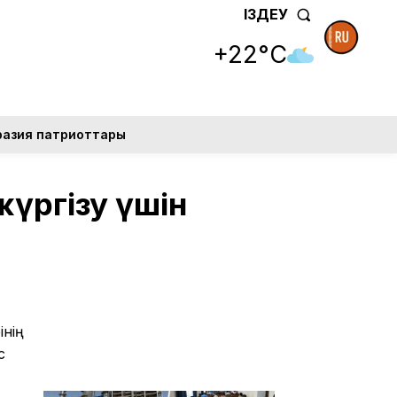
ІЗДЕУ
+22°C
разия патриоттары
жүргізу үшін
інің
с