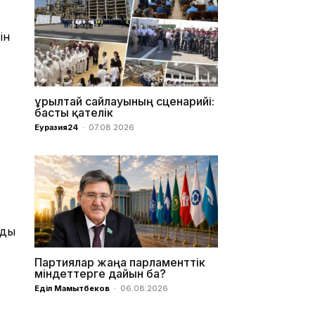
ін
Құрылтай сайлауының сценарийі:
басты қателік
Еуразия24
-
07.08.2026
е
ңды
Партиялар жаңа парламенттік
міндеттерге дайын ба?
Еділ Мамытбеков
-
06.08.2026