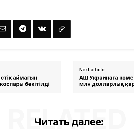
Next article
стік аймағын
АҚШ Украинаға көм
оспары бекітілді
млн долларлық қа
RELATED
Читать далее: