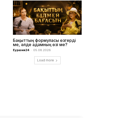
Бақыттың формуласы өзгерді
ме, әлде адамның өзі ме?
Еуразия24
-
05.08.2026
Load more