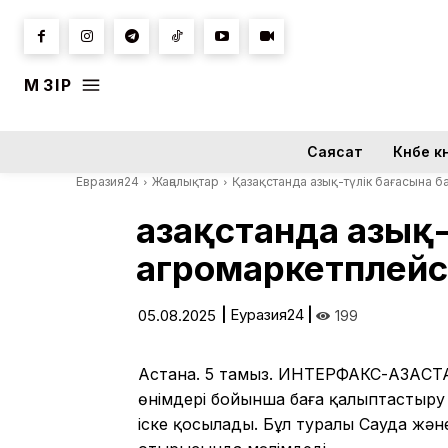
МӘЗІР
Саясат
Күнбе кү
Евразия24
Жаңалықтар
Қазақстанда азық-түлік бағасына 
Қазақстанда азық
агромаркетплей
|
Еуразия24
|
05.08.2025
199
Астана. 5 тамыз. ИНТЕРФАКС-ҚАЗАҚСТА
өнімдері бойынша баға қалыптастыру 
іске қосылады. Бұл туралы Сауда жә