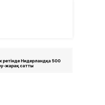
ек ретінде Нидерландқа 500
ру-жарақ сатты