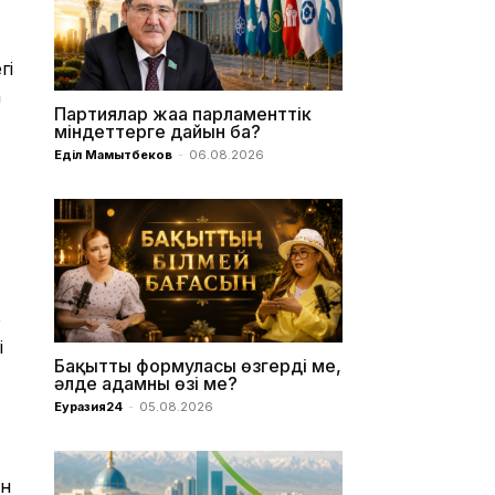
гі
а
Партиялар жаңа парламенттік
міндеттерге дайын ба?
Еділ Мамытбеков
-
06.08.2026
р
і
Бақыттың формуласы өзгерді ме,
әлде адамның өзі ме?
Еуразия24
-
05.08.2026
ен