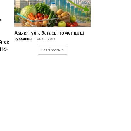
к
Азық-түлік бағасы төмендеді
Еуразия24
-
05.08.2026
й-ақ
 іс-
Load more