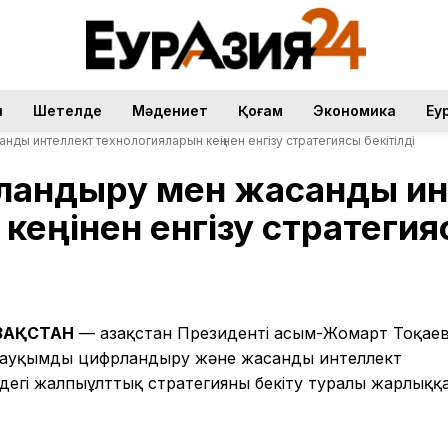
н
Шетелде
Мәдениет
Қоғам
Экономика
Еу
ды интеллект технологияларын кеңінен енгізу стратегиясы бекітілді
рландыру мен жасанды и
кеңінен енгізу стратегияс
АЗАҚСТАН
— Қазақстан Президенті Қасым-Жомарт Тоқае
an» ауқымды цифрландыру және жасанды интеллект
дегі жалпыұлттық стратегияны бекіту туралы жарлыққ