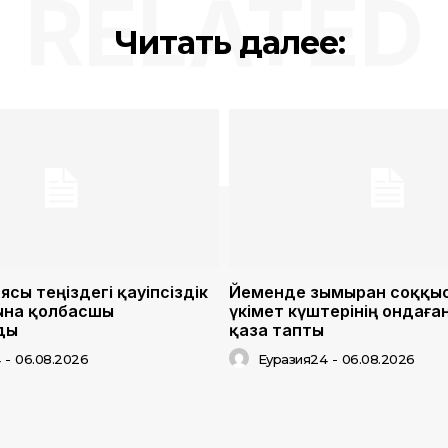
RELATED
Читать далее:
сы теңіздегі қауіпсіздік
Йеменде зымыран соққы
ына қолбасшы
үкімет күштерінің ондаға
ды
қаза тапты
4
-
06.08.2026
Еуразия24
-
06.08.2026