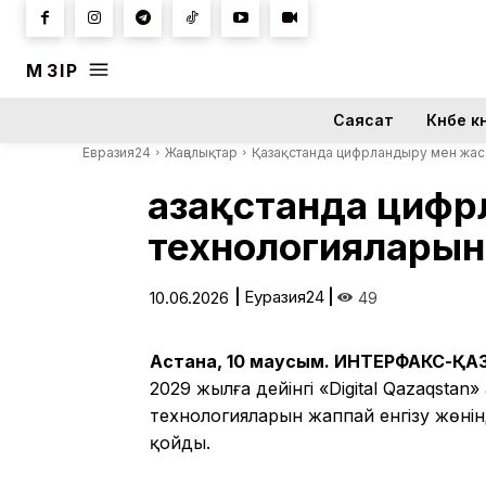
МӘЗІР
Саясат
Күнбе кү
Евразия24
Жаңалықтар
Қазақстанда цифрландыру мен жасан
Қазақстанда циф
технологияларын 
|
Еуразия24
|
10.06.2026
49
Астана, 10 маусым. ИНТЕРФАКС-Қ
2029 жылға дейінгі «Digital Qazaqst
технологияларын жаппай енгізу жөнін
қойды.