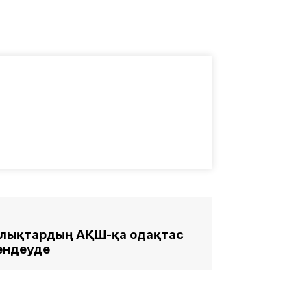
алықтардың АҚШ-қа одақтас
мендеуде