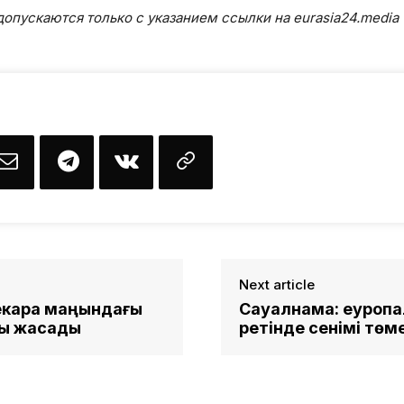
опускаются только с указанием ссылки на eurasia24.media
Next article
шекара маңындағы
Сауалнама: еуроп
қы жасады
ретінде сенімі тө