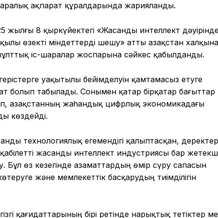
ұқаралық ақпарат құралдарында жарияланды.
 жылғы 8 қыркүйектегі «Жасанды интеллект дәуірінде
қылы өзекті міндеттерді шешу» атты Қазақстан халқын
ыұлттық іс-шаралар жоспарына сәйкес қабылданды.
згерістерге уақытылы бейімделуін қамтамасыз етуге
ат болып табылады. Сонымен қатар бірқатар бағыттар
, Қазақстанның жаһандық цифрлық экономикадағы
ы көздейді.
станды технологиялық егемендігі қалыптасқан, деректе
қабілетті жасанды интеллект индустриясы бар жетекш
 Бұл өз кезегінде азаматтардың өмір сүру сапасын
көтеруге және мемлекеттік басқарудың тиімділігін
гізгі қағидаттарының бірі ретінде нарықтық тетіктер м