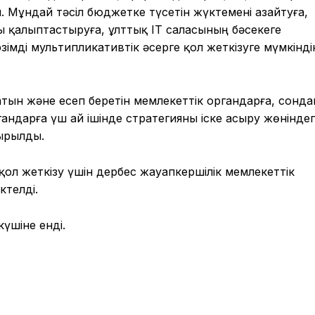
. Мұндай тәсіл бюджетке түсетін жүктемені азайтуға,
қалыптастыруға, ұлттық ІТ саласының бәсекеге
рзімді мультипликативтік әсерге қол жеткізуге мүмкінді
атын және есеп беретін мемлекеттік органдарға, сонда
андарға үш ай ішінде стратегияны іске асыру жөніндегі
сырылды.
 қол жеткізу үшін дербес жауапкершілік мемлекеттік
ктелді.
үшіне енді.