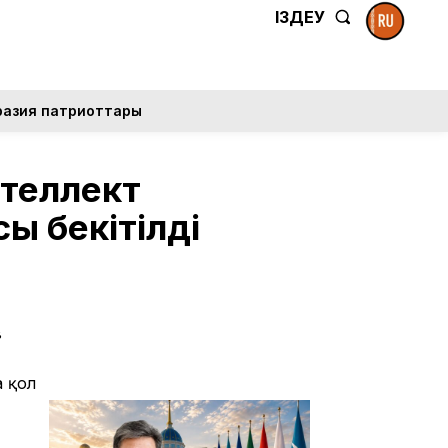
ІЗДЕУ
разия патриоттары
нтеллект
ы бекітілді
в
а қол