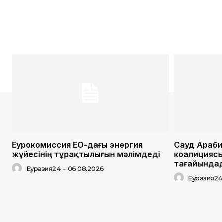
Еурокомиссия ЕО-дағы энергия
Сауд Арабия
жүйесінің тұрақтылығын мәлімдеді
коалицияс
тағайында
Еуразия24
-
06.08.2026
Еуразия2