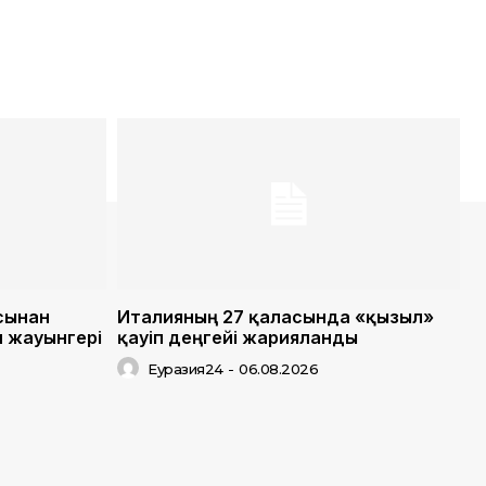
сынан
Италияның 27 қаласында «қызыл»
н жауынгері
қауіп деңгейі жарияланды
Еуразия24
-
06.08.2026