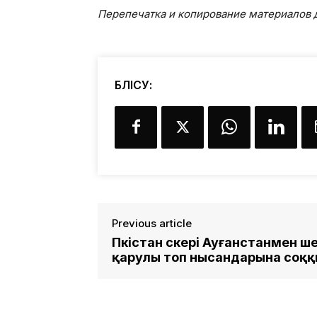
Перепечатка и копирование материалов д
БӨЛІСУ:
Previous article
Пәкістан әскері Ауғанстанмен 
қарулы топ нысандарына соқ