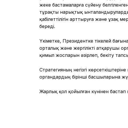
жеке бастамаларға сүйену белгіленген
тұрақты нарықтық ынталандыруларды 
қабілеттілігін арттыруға және ұзақ ме
береді.
Үкіметке, Президентке тікелей бағын
орталық және жергілікті атқарушы орг
қимыл жоспарын әзірлеп, бекіту тап
Стратегияның негізгі көрсеткіштеріне
органдардың бірінші басшыларына жү
Жарлық қол қойылған күнінен бастап к