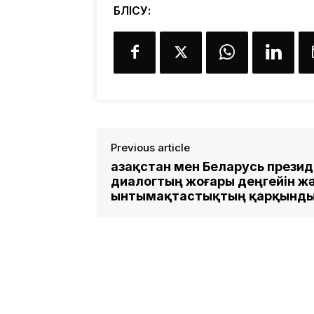
БӨЛІСУ:
Previous article
Қазақстан мен Беларусь презид
диалогтың жоғары деңгейін ж
ынтымақтастықтың қарқынды 