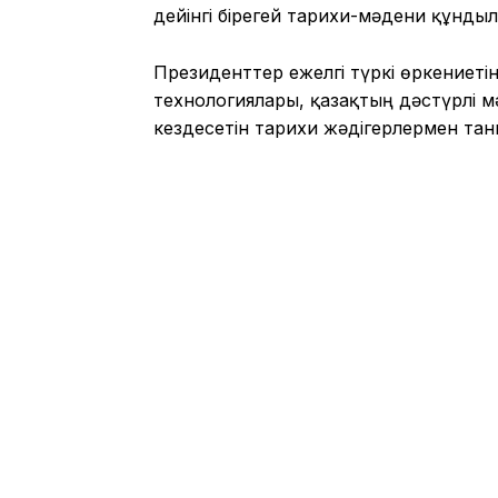
дейінгі бірегей тарихи-мәдени құнд
Президенттер ежелгі түркі өркениеті
технологиялары, қазақтың дәстүрлі м
кездесетін тарихи жәдігерлермен тан