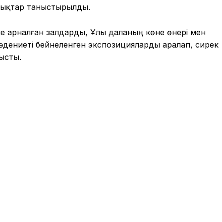
ылықтар таныстырылды.
не арналған залдарды, Ұлы даланың көне өнері мен
әдениеті бейнеленген экспозицияларды аралап, сирек
ысты.