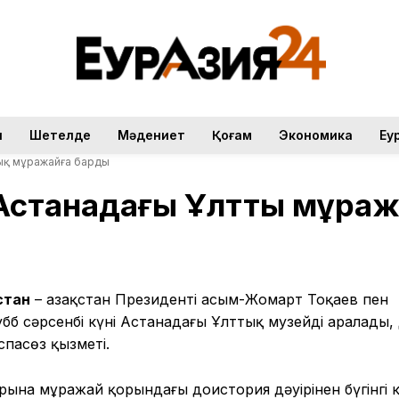
н
Шетелде
Мәдениет
Қоғам
Экономика
Еу
тық мұражайға барды
 Астанадағы Ұлттық мұра
стан
– Қазақстан Президенті Қасым-Жомарт Тоқаев пен
б сәрсенбі күні Астанадағы Ұлттық музейді аралады,
пасөз қызметі.
ына мұражай қорындағы доистория дәуірінен бүгінгі 