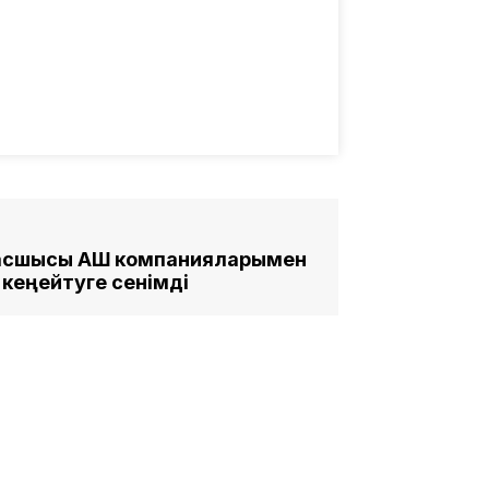
басшысы АҚШ компанияларымен
кеңейтуге сенімді