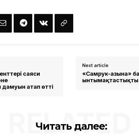
Next article
енттері саяси
«Самрук-Қазына» 
әне
ынтымақтастықты 
дамуын атап өтті
RELATED
Читать далее: