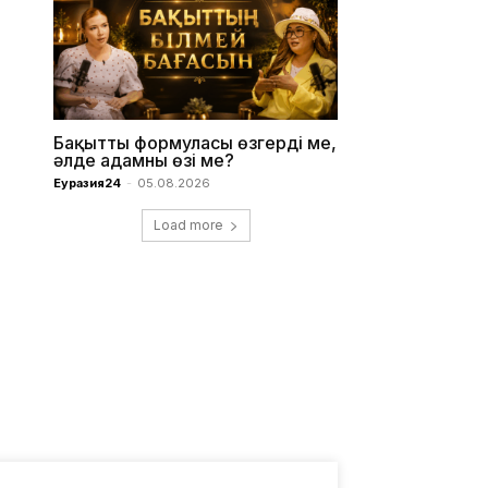
Бақыттың формуласы өзгерді ме,
әлде адамның өзі ме?
Еуразия24
-
05.08.2026
Load more