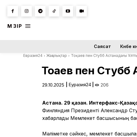
МӘЗІР
Саясат
Күнбе кү
Евразия24
Жаңалықтар
Тоқаев пен Стубб Астанадағы Ұлт
Тоқаев пен Стубб
|
Еуразия24
|
29.10.2025
206
Астана. 29 қазан. Интерфакс-Қазақ
Финляндия Президенті Александр Стуб
хабарлады Мемлекет басшысының бас
Мәліметке сәйкес, мемлекет басшылар