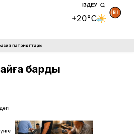
ІЗДЕУ
+20°C
разия патриоттары
жайға барды
 деп
күнге