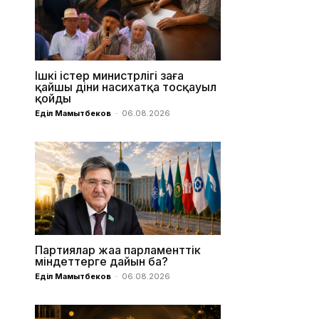
Ішкі істер министрлігі заңға
қайшы діни насихатқа тосқауыл
қойды
Еділ Мамытбеков
-
06.08.2026
Партиялар жаңа парламенттік
міндеттерге дайын ба?
Еділ Мамытбеков
-
06.08.2026