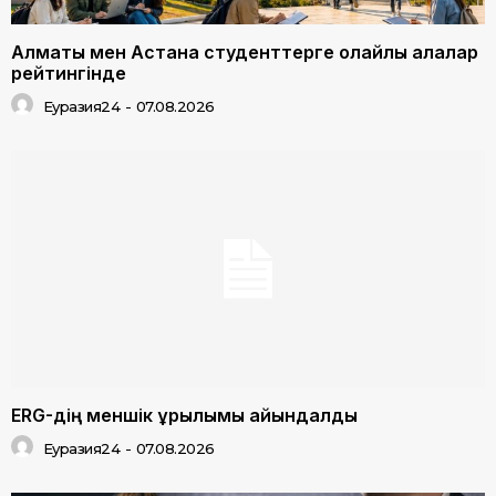
Алматы мен Астана студенттерге қолайлы қалалар
рейтингінде
Еуразия24
-
07.08.2026
ERG-дің меншік құрылымы айқындалды
Еуразия24
-
07.08.2026