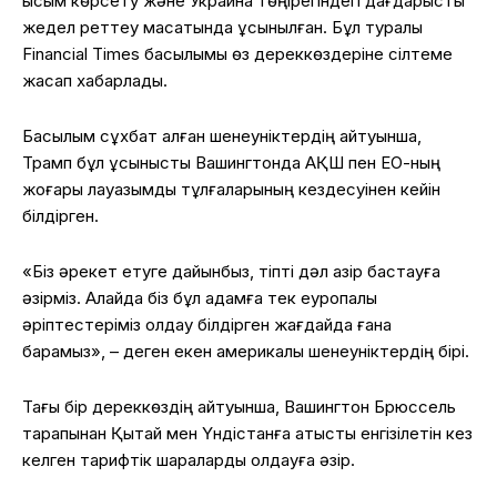
қысым көрсету және Украина төңірегіндегі дағдарысты
жедел реттеу мақсатында ұсынылған. Бұл туралы
Financial Times басылымы өз дереккөздеріне сілтеме
жасап хабарлады.
Басылым сұхбат алған шенеуніктердің айтуынша,
Трамп бұл ұсынысты Вашингтонда АҚШ пен ЕО-ның
жоғары лауазымды тұлғаларының кездесуінен кейін
білдірген.
«Біз әрекет етуге дайынбыз, тіпті дәл қазір бастауға
әзірміз. Алайда біз бұл қадамға тек еуропалық
әріптестеріміз қолдау білдірген жағдайда ғана
барамыз», – деген екен америкалық шенеуніктердің бірі.
Тағы бір дереккөздің айтуынша, Вашингтон Брюссель
тарапынан Қытай мен Үндістанға қатысты енгізілетін кез
келген тарифтік шараларды қолдауға әзір.