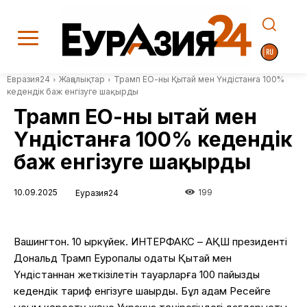
Евразия24
Жаңалықтар
Трамп ЕО-ны Қытай мен Үндістанға 100%
кедендік баж енгізуге шақырды
Трамп ЕО-ны Қытай мен
Үндістанға 100% кедендік
баж енгізуге шақырды
10.09.2025
199
Еуразия24
Вашингтон. 10 қыркүйек. ИНТЕРФАКС – АҚШ президенті
Дональд Трамп Еуропалық одақты Қытай мен
Үндістаннан жеткізілетін тауарларға 100 пайыздық
кедендік тариф енгізуге шақырды. Бұл қадам Ресейге