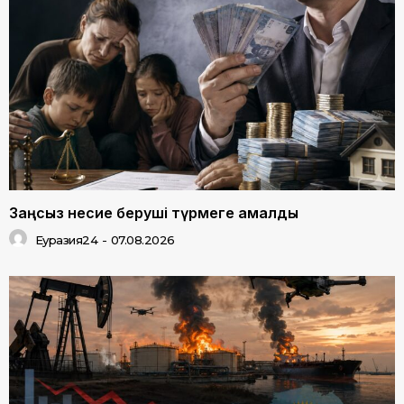
Заңсыз несие беруші түрмеге қамалды
Еуразия24
-
07.08.2026