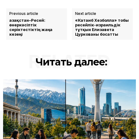
Previous article
Next article
Қазақстан–Ресей:
«Катаиб Хезболла» тобы
өнеркәсіптік
ресейлік-израильдік
серіктестіктің жаңа
тұтқын Елизавета
кезеңі
Цуркованы босатты
RELATED
Читать далее: