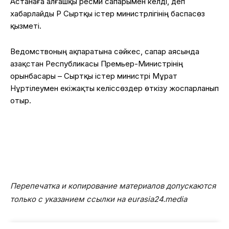
Астанаға алғашқы ресми сапарымен келді, деп
хабарлайды ҚР Сыртқы істер министрлігінің баспасөз
қызметі.
Ведомствоның ақпаратына сәйкес, сапар аясында
Қазақстан Республикасы Премьер-Министрінің
орынбасары – Сыртқы істер министрі Мұрат
Нұртілеумен екіжақты келіссөздер өткізу жоспарланып
отыр.
Перепечатка и копирование материалов допускаются
только с указанием ссылки на eurasia24.media