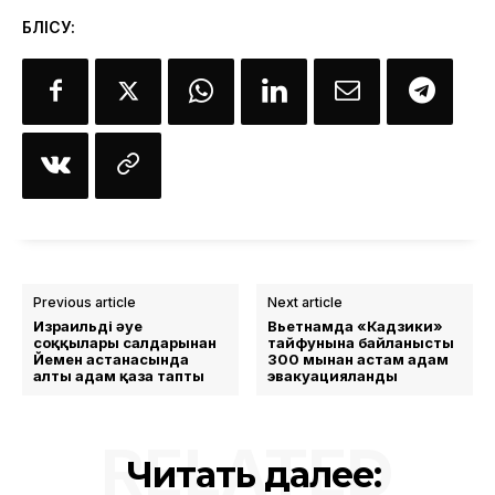
БӨЛІСУ:
Previous article
Next article
Израильдің әуе
Вьетнамда «Кадзики»
соққылары салдарынан
тайфунына байланысты
Йемен астанасында
300 мыңнан астам адам
алты адам қаза тапты
эвакуацияланды
RELATED
Читать далее: