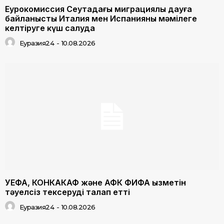
Еурокомиссия Сеутадағы миграциялық дауға
байланысты Италия мен Испанияны мәмілеге
келтіруге күш салуда
Еуразия24
-
10.08.2026
УЕФА, КОНКАКАФ және АФК ФИФА қызметін
тәуелсіз тексеруді талап етті
Еуразия24
-
10.08.2026