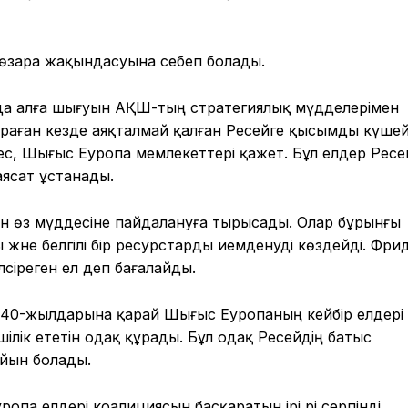
өзара жақындасуына себеп болады.
да алға шығуын АҚШ-тың стратегиялық мүдделерімен
дыраған кезде аяқталмай қалған Ресейге қысымды күше
ес, Шығыс Еуропа мемлекеттері қажет. Бұл елдер Рес
аясат ұстанады.
уін өз мүддесіне пайдалануға тырысады. Олар бұрынғы
 және белгілі бір ресурстарды иемденуді көздейді. Фри
лсіреген ел деп бағалайды.
40-жылдарына қарай Шығыс Еуропаның кейбір елдері
ік ететін одақ құрады. Бұл одақ Ресейдің батыс
йын болады.
а елдері коалициясын басқаратын ірі әрі серпінді