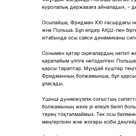
еуропалық державаға айналады», – д
Осылайша, Фридман XXI ғасырдағы не
және Польша. Бұл елдер АҚШ-пен бірг
кітабында осы саяси динамиканы сипа
Сонымен қатар оқиғалардың негізгі же
қарапайым үлгіге негізделген: Польш
қарсы тараптар. Мұндай күштер теңге
Фридманның болжамынша, бұл қарсы 
ұласады.
Үшінші дүниежүзілік соғыстың сипа
болжамының жеке әрі елеулі бөлігі бол
терең тоқталмаймыз. Тек осы бөлімнің
меңгергенін және жоғары кәсіби деңге