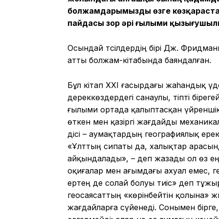
болжамдарымызды өзге көзқараста
пайдасы зор әрі ғылыми қызығушыл
Осындай тәсілдердің бірі Дж. Фридм
атты болжам-кітабында баяндалған.
Бұл кітап XXI ғасырдағы жаһандық үд
дереккөздердегі санаулы, тіпті бірег
ғылыми ортада қалыптасқан үйреншікт
өткен мен қазіргі жағдайды механик
әдісі – аумақтардың географиялық ере
«Ұлттың сипаты да, халықтар арасын
айқындалады», – деп жазады ол өз еңб
оқиғалар мен ағымдағы ахуал емес, г
ертең де солай болуы тиіс» деп тұж
геосаясаттың «көрінбейтін қолына» ж
жағдайларға сүйенеді. Сонымен бірге