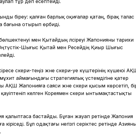
аулап тұр деп есептейді.
ы біреу: қалған барлық оқиғалар қатаң, бірақ талас
 бағына отырып өрбиді.
өлшектенуі мен Қытайдың әлсіреуі Жапонияны тарихи
Оңтүстік-Шығыс Қытай мен Ресейдің Қиыр Шығыс
лейді.
сіресе әскери-теңіз және әскери-әуе күштерінің күшеюі А
ұхит аймағындағы стратегиялық үстемдігіне қатер
ы АҚШ Жапонияға саяси және әскери қысым көрсетіп, бі
қауіптеніп келген Кореямен әскери ынтымақтастықты
ия қалыптаса бастайды. Бұған жауап ретінде Жапония
кіріседі. Бұл одақтағы негізгі серіктес ретінде Азиян
.