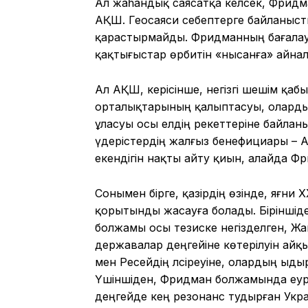
Ал жаһандық саясатқа келсек, Фридман
АҚШ. Геосаяси себептерге байланыст
қарастырмайды. Фридманның бағалауын
қақтығыстар өрбитін «нысанға» айналы
Ал АҚШ, керісінше, негізгі шешім қа
орталықтарының қалыптасуы, олардың
ұласуы осы елдің әрекеттеріне байл
үдерістердің жалғыз бенефициары – А
екендігін нақты айту қиын, алайда 
Сонымен бірге, қазірдің өзінде, яғн
қорытынды жасауға болады. Біріншід
болжамы осы тезиске негізделген, Ж
державалар деңгейіне көтерілуін айқ
мен Ресейдің әлсіреуіне, олардың ыдыр
Үшіншіден, Фридман болжамында еуро
деңгейде кең резонанс тудырған Укра