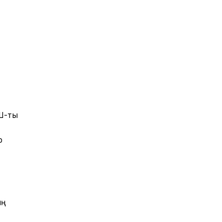
ҚШ-ты
р
ың