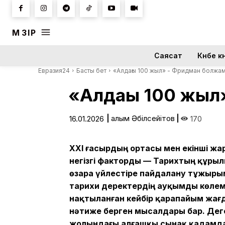
МӘЗІР
Саясат
Күнбе кү
Евразия24
Басты бет
«Алдағы 100 жыл» - Фридман болжа
«Алдағы 100 жы
|
Ғалым Әбілсейітов
|
16.01.2026
170
XXI ғасырдың ортасы мен екінші ж
негізгі факторды — Тарихтың құры
өзара үйлестіре пайдалану тұжыр
тарихи деректердің ауқымды көлем
нақтыланған кейбір қарапайым жағ
нәтиже берген мысалдары бар. Дег
жолындағы алғашқы сынақ қадамдар