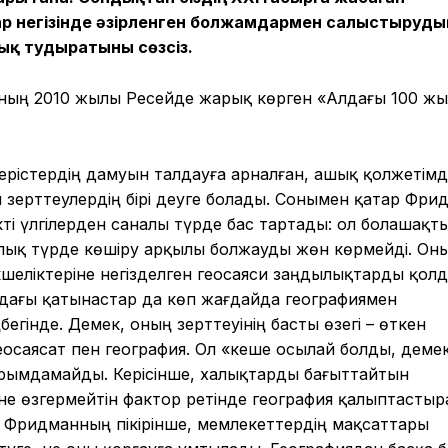
р негізінде әзірленген болжамдармен салыстыруды
ық тудыратыны сөзсіз.
анның 2010 жылы Ресейде жарық көрген «Алдағы 100 ж
ерістердің дамуын талдауға арналған, ашық қолжетімд
ей зерттеулердің бірі деуге болады. Сонымен қатар Фри
і үлгілерден саналы түрде бас тартады: ол болашақт
алық түрде көшіру арқылы болжауды жөн көрмейді. Он
кшеліктеріне негізделген геосаяси заңдылықтарды қолд
дағы қатынастар да көп жағдайда географиямен
егінде. Демек, оның зерттеуінің басты өзегі – өткен
еосаясат пен география. Ол «кеше осылай болды, деме
ырымдамайды. Керісінше, халықтарды бағыттайтын
әне өзгермейтін фактор ретінде география қалыптасты
, Фридманның пікірінше, мемлекеттердің мақсаттары