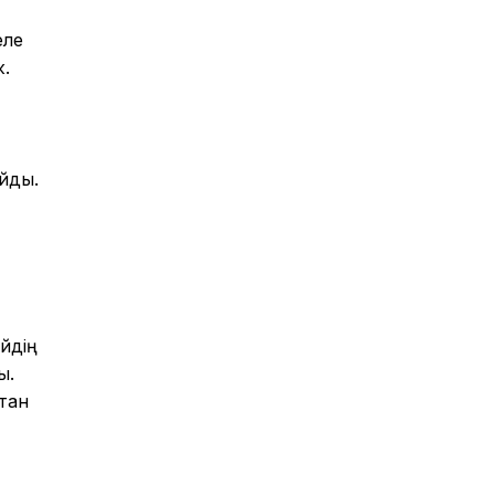
еле
ж.
айды.
йдің
ы.
тан