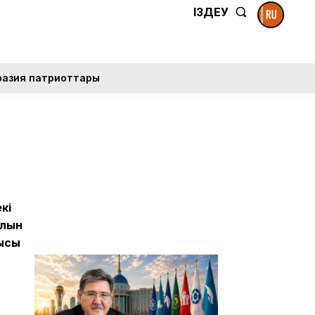
ІЗДЕУ
разия патриоттары
кі
алын
ысы