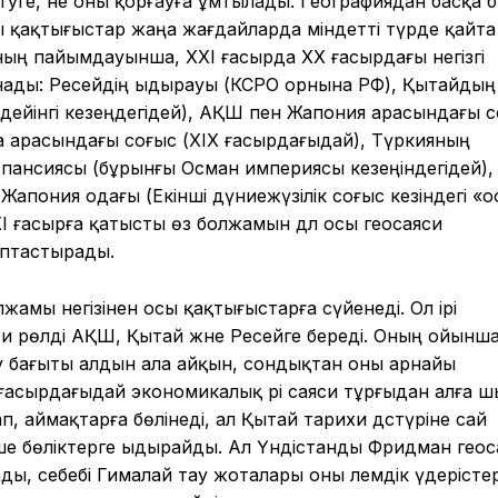
туге, не оны қорғауға ұмтылады. Географиядан басқа бә
ы қақтығыстар жаңа жағдайларда міндетті түрде қайта
ның пайымдауынша, XXI ғасырда XX ғасырдағы негізгі
ады: Ресейдің ыдырауы (КСРО орнына РФ), Қытайдың
дейінгі кезеңдегідей), АҚШ пен Жапония арасындағы 
 арасындағы соғыс (XIX ғасырдағыдай), Түркияның
спансиясы (бұрынғы Осман империясы кезеңіндегідей),
апония одағы (Екінші дүниежүзілік соғыс кезіндегі «о
I ғасырға қатысты өз болжамын дәл осы геосаяси
ыптастырады.
амы негізінен осы қақтығыстарға сүйенеді. Ол ірі
 рөлді АҚШ, Қытай және Ресейге береді. Оның ойынша
 бағыты алдын ала айқын, сондықтан оны арнайы
 ғасырдағыдай экономикалық әрі саяси тұрғыдан алға ш
, аймақтарға бөлінеді, ал Қытай тарихи дәстүріне сай
ше бөліктерге ыдырайды. Ал Үндістанды Фридман геос
ы, себебі Гималай тау жоталары оны әлемдік үдерісте