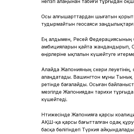
негізгі алаңынан табиғи тұрғыдан оқш
Осы алғышарттардан шығатын қорытынд
тудырмайтын геосаяси заңдылықтарға
Ең алдымен, Ресей Федерациясының б
амбицияларын қайта жандандырып, 
өңірлеріне ықпалын күшейтуге итерме
Алайда Жапонияның әскери әлеуетінің, ә
алаңдатады. Вашингтон мұны Тынық м
ретінде бағалайды. Осыған байланыст
мезгілде Жапониядан тарихи тұрғыда 
күшейтеді.
Нәтижесінде Жапонияға қарсы коалиц
АҚШ-қа қарсы бағытталған одақ құруға 
басқа бөлігіндегі Түркия айқындалады