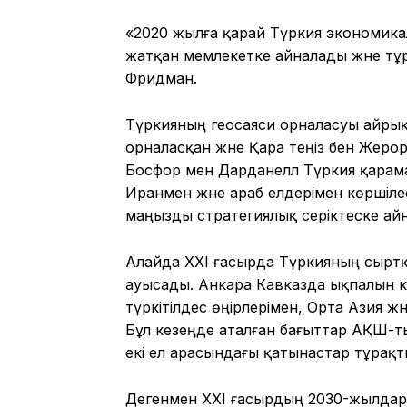
«2020 жылға қарай Түркия экономика
жатқан мемлекетке айналады және тұ
Фридман.
Түркияның геосаяси орналасуы айрық
орналасқан және Қара теңіз бен Жерор
Босфор мен Дарданелл Түркия қарама
Иранмен және араб елдерімен көршіл
маңызды стратегиялық серіктеске ай
Алайда XXI ғасырда Түркияның сырт
ауысады. Анкара Кавказда ықпалын ке
түркітілдес өңірлерімен, Орта Азия 
Бұл кезеңде аталған бағыттар АҚШ-т
екі ел арасындағы қатынастар тұрақ
Дегенмен XXI ғасырдың 2030-жылдары