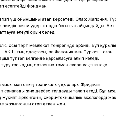
еп есептейді Фридман.
гізгі үш ойыншыны атап көрсетеді. Олар: Жапония, Тү
е әлемдік саяси үдерістердің бағытын айқындайды. Авт
ттауға елеулі орын бөледі.
лісі осы төрт мемлекет төңірегінде өрбиді. Бұл құрыл
а – АҚШ-тың одақтасы, ал Жапония мен Түркия – оған
рімі түптеп келгенде қарсыласуға алып келеді.
тұру ғасырдың ортасына таман әскери қақтығысқа
ттамасы мен оның техникалық қырлары Фридман
ып саналады және дербес талдауды талап етеді. Бұл мәсе
 мұқият әзірленгенін, әскери-техникалық мәселелерді жа
йде жазылғанын атап өткен жөн.