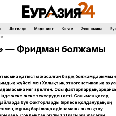
н
Шетелде
Мәдениет
Қоғам
Экономика
Еу
мы
л» — Фридман болжамы
артысына қатысты жасалған біздің болжамдарымыз е
лымдық жүйесі мен Халықтың этногенетикалық аху
ымдамасына негізделген. Осы факторлардың әрқайс
інде жеке-жеке тексеруден өтті. Сонымен қатар,
дайларда бұл факторларды бірлесе қолданудың оң
енмен, мұның бәрі жаңа әдіснаманы пысықтау
ы ғана. Сондықтан біздің XXI ғасырға жасаған