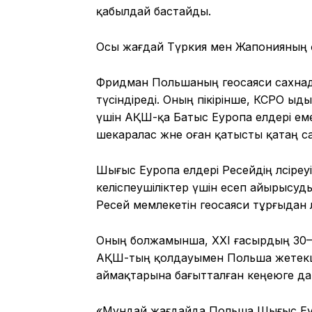
қабылдай бастайды.
Осы жағдай Түркия мен Жапонияның 
Фридман Польша­ның геосаяси сахна
түсіндіреді. Оның пікірінше, КСРО ы
үшін АҚШ-қа Батыс Еуропа елдері ем
шекаралас және оған қатысты қатаң с
Шығыс Еуропа елдері Ресейдің әлсіре
келіспеушіліктер үшін есеп айырысуды
Ресей мемлекетін геосаяси тұрғыдан ә
Оның болжамынша, XXI ғасырдың 30–
АҚШ-тың қолдауымен Польша жетекшіл
аймақтарына бағытталған кеңеюге да
«Мұндай жағдайда Польша Шығыс Еуроп