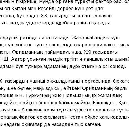
ның пікірінше, мұнда бір ғана тұрақты фактор бар, ол
ы ол Қытай мен Ресейді дербес күш ретінде
ша, бұл елдер XXI ғасырдағы негізгі геосаяси
п, әлемдік үдерістерде құрбан рөлін атқарады.
былдаушы ретінде сипатталады. Жаңа жаһандық күш
 күшеюі және түптеп келгенде өзара әскери қақтығысқ
анысты. Фридманның пайымдауынша, XXI ғасырдағы
ҚШ. Автор ұсынған әлемдік тәртіптің қаншалықты шына
Фридман бұл тұжырымдаманың дұрыстығына өзі сенеді.
и XXI ғасырдың үшінші онжылдығының ортасында, бірқат
ен, және бұл ең маңыздысы, өйткені Фридманның барлы
апонияның, Түркияның және Польшаның ірі жаһандық
ындайтын айқын белгілер байқалмайды. Екіншіден, Қыт
ауы мен бөлінуіне әкелуі мүмкін үрдістер де көзге түспе
палық фактор ескерілмеген, соған сәйкес халықаралы
инадағы оқиғалар да назардан тыс қалған.