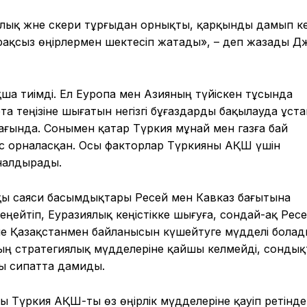
лық және әскери тұрғыдан орнықты, қарқынды дамып к
рақсыз өңірлермен шектесіп жатады», – деп жазады Д
ша тиімді. Ел Еуропа мен Азияның түйіскен тұсында
та теңізіне шығатын негізгі бұғаздарды бақылауда ұст
ғында. Сонымен қатар Түркия мұнай мен газға бай
ес орналасқан. Осы факторлар Түркияны АҚШ үшін
налдырады.
қы саяси басымдықтары Ресей мен Кавказ бағытына
ңейтіп, Еуразиялық кеңістікке шығуға, сондай-ақ Ресе
және Қазақстанмен байланысын күшейтуге мүдделі болад
ың стратегиялық мүдделеріне қайшы келмейді, сондық
ты сипатта дамиды.
 Түркия АҚШ-ты өз өңірлік мүдделеріне қауіп ретінде