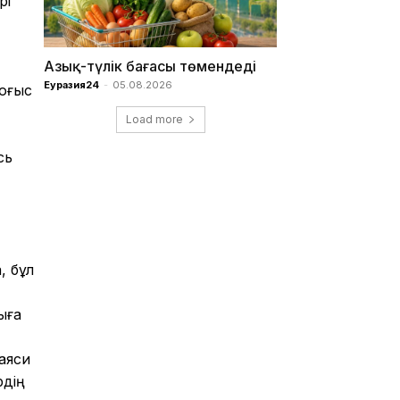
рі
Азық-түлік бағасы төмендеді
Еуразия24
-
05.08.2026
соғыс
Load more
сь
, бұл
ыға
аяси
рдің