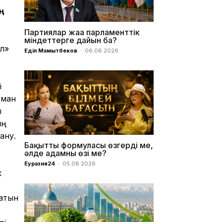
ң
Партиялар жаңа парламенттік
міндеттерге дайын ба?
ыл»
Еділ Мамытбеков
-
06.08.2026
і
дман
ы
ың
ану.
Бақыттың формуласы өзгерді ме,
әлде адамның өзі ме?
Еуразия24
-
05.08.2026
к
ратын