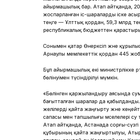
айырмашылық бар. Атап айтқанда, 20
жоспарланған іс-шараларды іске асыру
теңге — Ұлттық қордан, 59,3 млрд те
республикалық бюджеттен қарастыры
Сонымен қатар Өнеркәсіп және құрылы
Арнаулы мемлекеттік қордан 445 жоба
Бұл айырмашылық екі министрлікке әр
бөлінуімен түсіндірілуі мүмкін.
«Бөлінген қаржыландыру аясында сум
бағытталған шаралар да қабылданды
желілерді қайта жаңғырту және кеңейт
сапасы мен тапшылығы мәселелері су 
Атап айтқанда, Астанада сорғы-сүзг
құбырының қайта жаңғыртылуы, Атыр