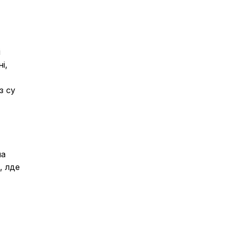
і
і,
з су
на
 әлде