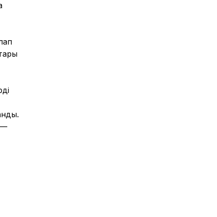
а
лап
тары
рді
анды.
 —