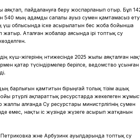
 аяқтап, пайдалануға беру жоспарланып отыр. Бұл 14
н 540 мың адамды сапалы ауыз сумен қамтамасыз ету
дің үш облысында іске асырылатын бес жоба бойынша
п жатыр. Аталған жобалар аясында ірі топтық су
өзделген.
рдің күш-жігерінің нәтижесінде 2025 жылы аяқталған на
рмен қатар түсіндірмелер берілсе, ведомство ұсынған
ді.
дың барлығын қамтитын бірыңғай толық тізім ашық
ойы әртүрлі ақпараттық ресурстарда жекелеген жұмыс
ар жалпы алғанда Су ресурстары министрлігінің сумен
де емес, нақты іс жүзінде жүзеге асырып жатқанын
 Петриковка және Арбузинк ауылдарында топтық су