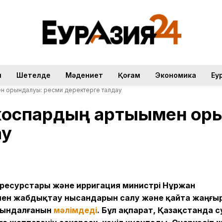
н
Шетелде
Мәдениет
Қоғам
Экономика
Еу
ен орындалуы: ресми деректерге талдау
жоспардың артығымен ор
ау
 ресурстары және ирригация министрі Нұржан
умен жабдықтау нысандарын салу және қайта жаңғы
рындалғанын
мәлімдеді
. Бұл ақпарат, Қазақстанда 