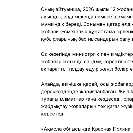
Оның айтуынша, 2026 жылы 12 жобаны
ауылдық елді мекенді немесе шамаме
мүмкіндік береді. Сонымен қатар ел
жобалық-сметалық құжаттама әзірлені
құбырларының бас нысандарын салу к
Өз кезегінде министрлік пен әкімдікте
жобалар жөнінде сандық көрсеткіште
ақпаратты талдау едәуір жеңіл болар е
Алайда, өкінішке қарай, осы жобалар
дереккөздерде жарияланбаған. Жыл б
туралы мәліметтер ғана кездеседі, ол
жабдықтау жобаларын тек қағаз жүзін
көрсетеді.
«Ақмола облысында Красная Поляна,