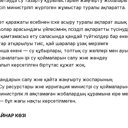
шетауда су тазарту құрылыстарын жаңғырту жобалары
сіп министрлігі жүргізген жұмыстар туралы ақпаратта.
қаражаты есебінен іске асыру туралы ақпарат ашық
ар арасындағы үйлесімнің әлсіздігі ақпаратты түсінуд
қамтамасыз ету саласында қандай түйткілдер бар екен
р атқарылуы тиіс, қай шаралар ұзақ мерзімге
ша екені — су құбырлары, топтық су желілері мен ауы
аналатын ірі су қоймаларын салу және жөндеу
ып көрсетілген біртұтас құжат жоқ.
андарын салу және қайта жаңғырту жоспарының
Су ресурстары және ирригация министрі су қоймалары
нистрлік әлі аяқтамаған жобалардың құрамына кіре ме,
— бұл жағы нақты көрсетілмеген.
АЙНАР
КӨЗІ