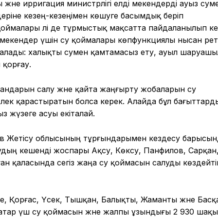
 және ирригация министрлігі елді мекендерді ауыз сум
еріне кезең-кезеңімен көшуге басымдық беріп
қоймалары әлі де тұрмыстық мақсатта пайдаланылып ке
і мекендер үшін су қоймалары көпфункциялы нысан рет
ара алады: халықты сумен қамтамасыз ету, ауыл шаруаш
 қорғау.
сандарын салу және қайта жаңғырту жобаларын су
ек қарастыратын болса керек. Алайда бұл бағыттард
з жүзеге асуы екіталай.
ов Жетісу облысының тұрғындарымен кездесу барысын
удың кешенді жоспары Ақсу, Көксу, Панфилов, Сарқан
н қаласында сегіз жаңа су қоймасын салуды көздейті
, Қорғас, Үсек, Тышқан, Балықты, Жаманты және Басқ
қатар үш су қоймасын және жалпы ұзындығы 2 930 шақ