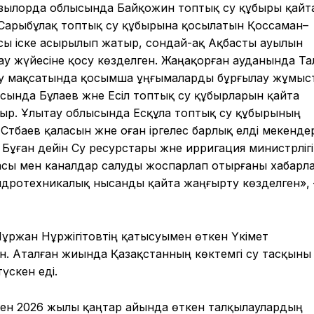
ызылорда облысында Байқожин топтық су құбыры қайт
Сарыбұлақ топтық су құбырына қосылатын Қоссаман–
асы іске асырылып жатыр, сондай-ақ Ақбасты ауылын
 жүйесіне қосу көзделген. Жаңақорған ауданында Та
ру мақсатында қосымша ұңғымаларды бұрғылау жұмыс
ысында Бұлаев және Есіл топтық су құбырларын қайта
р. Ұлытау облысында Есқұла топтық су құбырының
әтбаев қаласын және оған іргелес барлық елді мекенде
Бұған дейін Су ресурстары және ирригация министрлігі
сы мен каналдар салуды жоспарлап отырғаны хабарл
гидротехникалық нысанды қайта жаңғырту көзделген»,
Нұржан Нұржігітовтің қатысуымен өткен Үкімет
ін. Аталған жиында Қазақстанның көктемгі су тасқыны
үскен еді.
пен 2026 жылы қаңтар айында өткен талқылаулардың