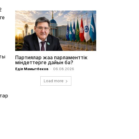
2
ге
қты
Партиялар жаңа парламенттік
міндеттерге дайын ба?
Еділ Мамытбеков
-
06.08.2026
Load more
тар