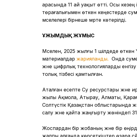
арасында 11 ай уақыт өтті. Осы кезе
төрағалығымен өткен кеңестерде сум
мәселелері бірнеше мәрте көтерілді.
ҰЖЫМДЫҚ ЖҰМЫС
Мәселен, 2025 жылғы 1 шілдеде өтке
материалдар
жарияланды.
Онда суме
және цифрлық технологияларды енгіз
толық тізбесі қамтылған.
Аталған есепте Су ресурстары және и
жылы Ақмола, Атырау, Алматы, Қарағ
Солтүстік Қазақстан облыстарында ж
салу және қайта жаңғырту жөніндегі 3
Жоспардан бір жобаның және бір өңірдің
жалпы алғанда көрсеткіштер өзара с