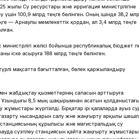
25 жылы Су ресурстары және ирригация министрлігіне
 үшін 100,9 млрд теңге бөлінген. Оның ішінде 38,2 мл
ңге — Арнаулы мемлекеттік қордан, ал 3,4 млрд теңге
лған.
с министрлігі желісі бойынша республикалық бюджет п
ны іске асыруға 188 млрд теңге бөлінген.
түрлі мақсатта бағытталған, бөлек қаржыландыру
ен жабдықтау қызметтерінің сапасын арттыруға
. Ұзындығы 8,5 мың шақырымнан асатын қолданыстағ
у жұмыстары жүргізілді. Бірқатар ірі қалаларда ауыз с
тазарту нысандарын салу және жаңғырту арқылы шешілд
і станциясының құрылысы және магистральдық су
ауда сүзгілеу станциясын қайта жаңғырту жұмыстары