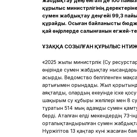
жабдықтау деңгейі әлі де 100 пайыз
құрылыс министрлігінің деректерін
сумен жабдықтау деңгейі 99,3 пай
құрайды. Осыған байланысты бюдж
қай өңірлерде салынғанын егжей-те
ҰЗАҚҚА СОЗЫЛҒАН ҚҰРЫЛЫС НӘТИЖ
«2025 жылы министрлік (Су ресурстар
өңірінде сумен жабдықтау нысандары
асырды. Ведомство белгіленген мақса
артығымен орындады. Жыл қорытынд
аяқталды, олардың екеуінде іске қосу
шақырым су құбыры желілері мен 8 с
тұратын 514 мың адамды сумен қамту
берді. Аталған елді мекендердің 73-і
орталықтандырылған сумен жабдықтау
Нұржігітов 13 қаңтар күні жасаған ба