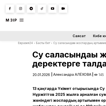
МӘЗІР
Саясат
Күнбе кү
Евразия24
Басты бет
Су саласындағы жоспардың артығым
Су саласындағы 
деректерге талд
|
Александра АЛЁХОВА
|
20.01.2026
145
13 қаңтарда Үкімет отырысында Су
Нұржігітов 2025 жылға арналған с
жөніндегі жоспардың артығымен о