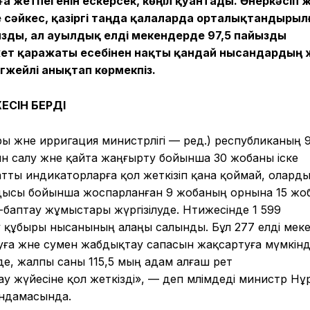
ға жетпегенін ескерсек, көңіл қуантады. Өнеркәсіп 
е сәйкес, қазіргі таңда қалаларда орталықтандырыл
ызды, ал ауылдық елді мекендерде 97,5 пайызды
ет қаражаты есебінен нақты қандай нысандардың 
гжейлі анықтап көрмекпіз.
ЕСІН БЕРДІ
ы және ирригация министрлігі — ред.) республиканың 
н салу және қайта жаңғырту бойынша 30 жобаны іске
тты индикаторларға қол жеткізіп қана қоймай, олард
ысы бойынша жоспарланған 9 жобаның орнына 15 жо
-баптау жұмыстары жүргізілуде. Нәтижесінде 1 599
у құбыры нысанының алаңы салынды. Бұл 277 елді мек
ға және сумен жабдықтау сапасын жақсартуға мүмкінд
нде, жалпы саны 115,5 мың адам алғаш рет
 жүйесіне қол жеткізді», — деп мәлімдеді министр Н
яндамасында.