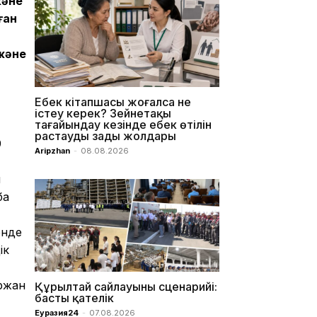
және
ған
және
Еңбек кітапшасы жоғалса не
істеу керек? Зейнетақы
тағайындау кезінде еңбек өтілін
растаудың заңды жолдары
9
Aripzhan
-
08.08.2026
ы
ба
енде
ік
ұржан
Құрылтай сайлауының сценарийі:
басты қателік
Еуразия24
-
07.08.2026