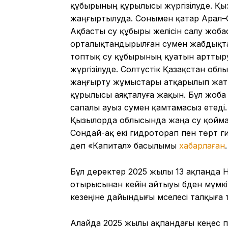
құбырының құрылысы жүргізілуде. Қ
жаңғыртылуда. Сонымен қатар Арал–
Ақбасты су құбыры желісін салу жоб
орталықтандырылған сумен жабдықтау
топтық су құбырының қуатын артты
жүргізілуде. Солтүстік Қазақстан обл
жаңғырту жұмыстары атқарылып жаты
құрылысы аяқталуға жақын. Бұл жоба С
сапалы ауыз сумен қамтамасыз етеді. 
Қызылорда облысында жаңа су қойма
Сондай-ақ екі гидроторап пен төрт 
деп «Капитал» басылымы
хабарлаған
.
Бұл деректер 2025 жылы 13 ақпанда 
отырысынан кейін айтыуы әбден мүмк
кезеңіне дайындығы мәселесі талқыға т
Алайда 2025 жылы ақпандағы кеңес 