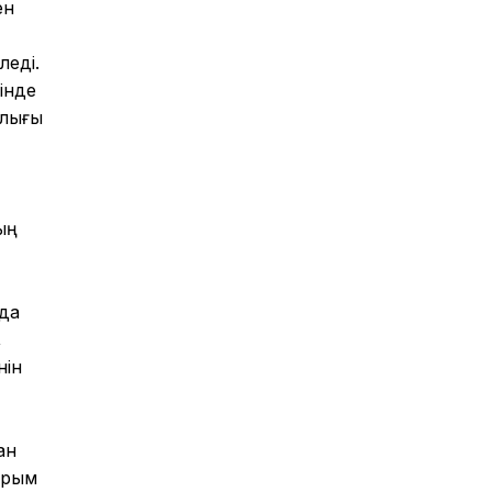
ен
леді.
інде
ылығы
ың
да
,
нін
ан
ырым