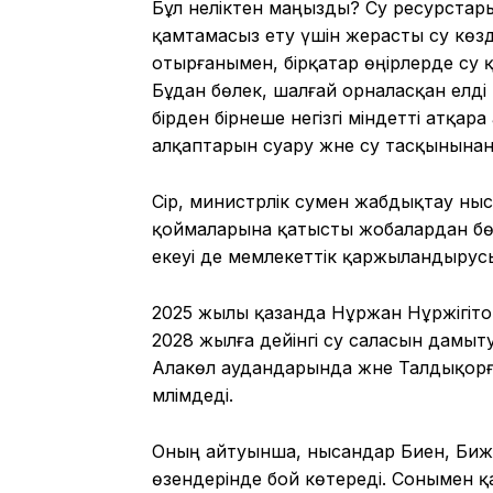
Бұл неліктен маңызды? Су ресурстары
қамтамасыз ету үшін жерасты су көзд
отырғанымен, бірқатар өңірлерде су 
Бұдан бөлек, шалғай орналасқан елд
бірден бірнеше негізгі міндетті атқ
алқаптарын суару және су тасқынынан
Сірә, министрлік сумен жабдықтау ны
қоймаларына қатысты жобалардан бөл
екеуі де мемлекеттік қаржыландырусы
2025 жылы қазанда Нұржан Нұржігіт
2028 жылға дейінгі су саласын дамыт
Алакөл аудандарында және Талдықорға
мәлімдеді.
Оның айтуынша, нысандар Биен, Бижe
өзендерінде бой көтереді. Сонымен 