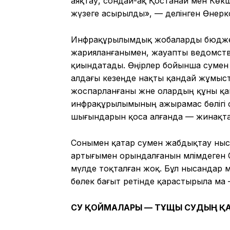
аяқтау, сондай-ақ Қостанай мен Көк
жүзеге асырылды», — делінген Өнеркә
Инфрақұрылымдық жобаларды бюджет 
жарияланғанымен, жауапты ведомствол
қиындатады. Өңірлер бойынша сумен 
алдағы кезеңде нақты қандай жұмыста
жоспарланғаны және олардың құны қан
инфрақұрылымының ажырамас бөлігі с
шығындарын қоса алғанда — жинақтал
Сонымен қатар сумен жабдықтау ныс
артығымен орындалғанын мәлімдеген 
мүлде тоқталған жоқ. Бұл нысандар ми
бөлек бағыт ретінде қарастырыла ма 
СУ ҚОЙМАЛАРЫ — ТҰЩЫ СУДЫҢ
Қ