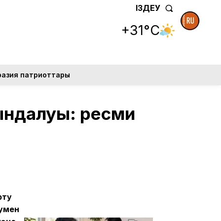
ІЗДЕУ
+31°C
разия патриоттары
ындалуы: ресми
рту
сумен