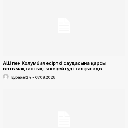
АҚШ пен Колумбия есірткі саудасына қарсы
ынтымақтастықты кеңейтуді талқылады
Еуразия24
-
07.08.2026