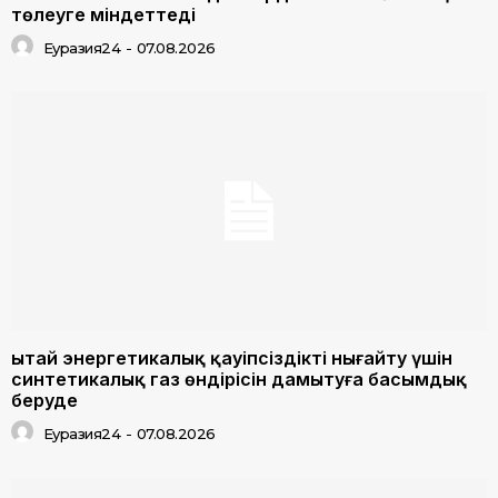
төлеуге міндеттеді
Еуразия24
-
07.08.2026
Қытай энергетикалық қауіпсіздікті нығайту үшін
синтетикалық газ өндірісін дамытуға басымдық
беруде
Еуразия24
-
07.08.2026