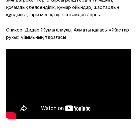
қоғамдық белсенділік, құмар ойындар, жастардың
құндылықтары мен қазіргі қоғамдағы орны.
Спикер: Дидар Жұмағалиұлы, Алматы қаласы «Жастар
рухы» ұйымының төрағасы