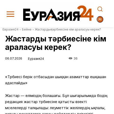
Евразия24
Бейне
Жастардың тәрбиесіне кім араласуы керек?
Жастардың тәрбиесіне кім
араласуы керек?
06.07.2026
36
Еуразия24
«Тәрбиесі берік отбасыдан шыққан азаматтар ешқашан
адаспайды»
Жастар — еліміздің болашағы. Бұл шығарылымда біздің
редакция жастар тәрбиесіне қатысты өзекті
мәселелерді талқылады: әлеуметтік желілердің ықпалы,
зиянды әрекеттерге қарсы рейдтердің тиімділігі,