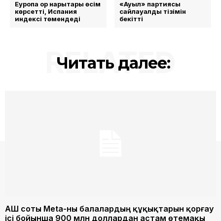
Еуропа қор нарықтары өсім
«Ауыл» партиясы
көрсетті, Испания
сайлауалды тізімін
индексі төмендеді
бекітті
RELATED
Читать далее:
АҚШ соты Meta-ны балалардың құқықтарын қорғау
ісі бойынша 900 млн доллардан астам өтемақы