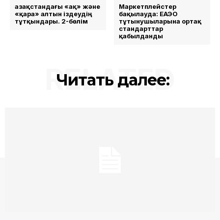
Қазақстандағы «ақ» және
Маркетплейстер
«қара» алтын іздеудің
бақылауда: ЕАЭО
тұтқындары. 2-бөлім
тұтынушыларына ортақ
стандарттар
қабылданды
RELATED
Читать далее: