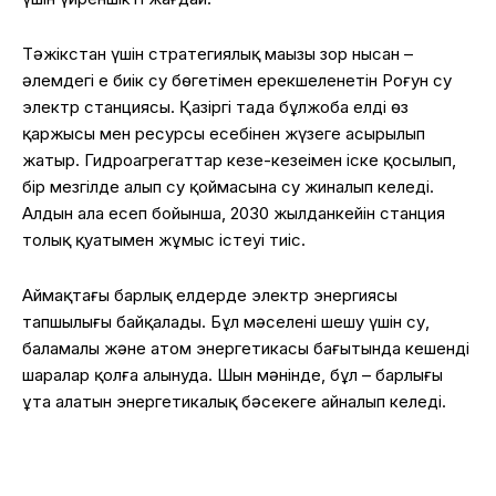
Тәжікстан
үшін
стратегиялық
маңызы
зор
нысан
–
әлемдегі
ең
биік
су
бөгетімен
ерекшеленетін
Роғун
су
электр
станциясы
.
Қазіргі
таңда
бұл
жоба
елдің
өз
қаржысы
мен ресурсы
есебінен
жүзеге
асырылып
жатыр
.
Гидроагрегаттар
кезең-кезеңімен
іске
қосылып
,
бір
мезгілде
алып
су
қоймасына
су
жиналып
келеді
.
Алдын
ала
есеп
бойынша
,
2030
жылдан
кейін
станция
толық
қуатымен
жұмыс
істеуі
тиіс
.
Аймақтағы
барлық
елдерде
электр
энергиясы
тапшылығы
байқалады
.
Бұл
мәселені
шешу
үшін
су,
баламалы
және
атом
энергетикасы
бағытында
кешенді
шаралар
қолға
алынуда
.
Шын
мәнінде
,
бұл
–
барлығы
ұта
алатын
энергетикалық
бәсекеге
айналып
келеді
.