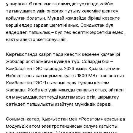
ұшыраған
.
Өткен
қыста
еліміздің
оңтүстігінде
кейбір
тұтынушылар
үшін
энергия
тұтыну
көлеміне
шектеу
қойылған
болатын
.
Мұндай
жағдайда
бірінші
кезекте
көрші
елдер
зардап
шегетіні
анық
.
Сондықтан
бұл
елдердегі
тапшылық
–
бұл
тек
есептік
көрсеткіш
емес
,
нақты
электр
жетіспеушілігі
.
Қырғызстанда
қазіргі
таңда
кеңестік
кезеңнен
қалған
ірі
жобалар
аяқталмаған
күйінде
тұр
.
Солардың
бірі
–
Камбаратин
ГЭС каскады. 2023
жылы
Қазақстан
мен
Өзбекстанның
қатысуымен
қуаты
1800 МВт-
тан
асатын
Камбаратин
ГЭС-1
нысанын
салу
туралы
келісім
жасалды
.
Жоба
өңір
үшін
маңызды
саналып
отыр
,
өйткені
ол
маусымдық
реттеуді
қамтамасыз
етіп
,
шарықтау
сәтіндегі
тапшылықты
азайтуға
мүмкіндік
береді
.
Сонымен
қатар
,
Қырғызстан
мен «
Росатом
»
арасында
модульдік
атом
электр
станциясын
салуға
қатысты