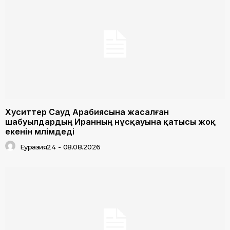
Хуситтер Сауд Арабиясына жасалған
шабуылдардың Иранның нұсқауына қатысы жоқ
екенін мәлімдеді
Еуразия24
-
08.08.2026