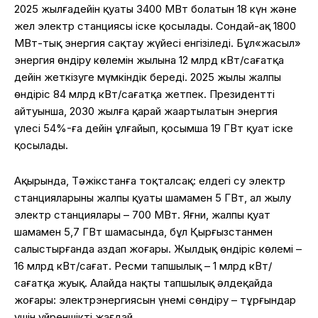
2025
жылға
дейін
қуаты
3400 МВт
болатын
18
күн
және
жел
электр
станциясы
іске
қосылады
.
Сондай-ақ
1800
МВт-
тық
энергия
сақтау
жүйесі
енгізіледі
.
Бұл
«
жасыл
»
энергия
өндіру
көлемін
жылына
12 млрд кВт/
сағатқа
дейін
жеткізуге
мүмкіндік
береді
. 2025
жылы
жалпы
өндіріс
84 млрд кВт/
сағатқа
жетпек
.
Президенттің
айтуынша
, 2030
жылға
қарай
жаңартылатын
энергия
үлесі
54%-
ға
дейін
ұлғайып
,
қосымша
19 ГВт
қуат
іске
қосылады
.
Ақырында
,
Тәжікстанға
тоқталсақ
:
елдегі
су
электр
станцияларының
жалпы
қуаты
шамамен
5 ГВт, ал
жылу
электр
станциялары
– 700 МВт.
Яғни
,
жалпы
қуат
шамамен
5,7 ГВт
шамасында
,
бұл
Қырғызстанмен
салыстырғанда
аздап
жоғары
.
Жылдық
өндіріс
көлемі
–
16 млрд кВт/
сағат
.
Ресми
тапшылық
– 1 млрд кВт/
сағатқа
жуық
.
Алайда
нақты
тапшылық
әлдеқайда
жоғары
:
электр
энергиясын
үнемі
сөндіру
–
тұрғындар
үшін
үйреншікті
жағдай
.