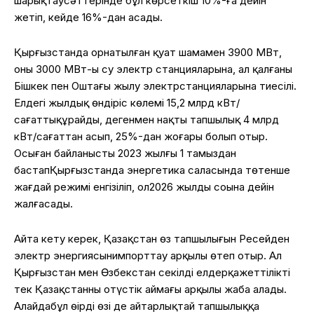
шарықтау
сәттерінде
бұл
көрсеткіш
10%-
ға
дейін
жетіп
,
кейде
16%-дан
асады
.
Қырғызстанда
орнатылған
қуат
шамамен
3900 МВт,
оның
3000 МВт-ы су
электр
станцияларына
, ал
қалғаны
Бішкек
пен
Оштағы
жылу
электр
станцияларына
тиесілі
.
Елдегі
жылдық
өндіріс
көлемі
15,2 млрд кВт/
сағатты
құрайды
,
дегенмен
нақты
тапшылық
4 млрд
кВт/
сағаттан
асып
, 25%-дан
жоғары
болып
отыр
.
Осыған
байланысты
2023
жылғы
1
тамыздан
бастап
Қырғызстанда
энергетика
саласында
төтенше
жағдай
режимі
енгізіліп
,
ол
2026
жылдың
соңына
дейін
жалғасады
.
Айта
кету
керек
,
Қазақстан
өз
тапшылығын
Ресейден
электр
энергиясын
импорттау
арқылы
өтеп
отыр
. Ал
Қырғызстан
мен
Өзбекстан
секілді
елдер
қажеттілікті
тек
Қазақстанның
оңтүстік
аймағы
арқылы
жаба
алады
.
Алайда
бұл
өңірдің
өзі
де
айтарлықтай
тапшылыққа