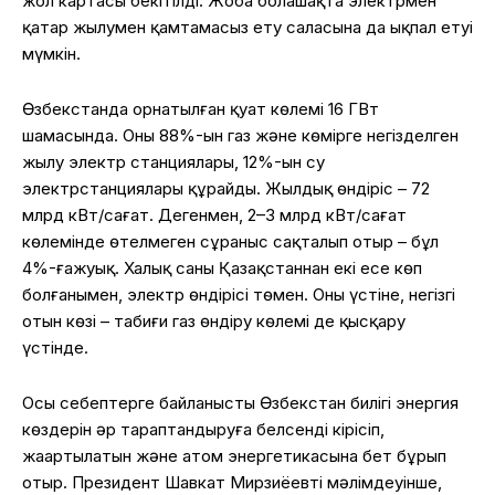
жол
картасы
бекітілді
.
Жоба
болашақта
электрмен
қатар
жылумен
қамтамасыз
ету
саласына
да
ықпал
етуі
мүмкін
.
Өзбекстанда
орнатылған
қуат
көлемі
16 ГВт
шамасында
.
Оның
88%-
ын
газ
және
көмірге
негізделген
жылу
электр
станциялары
, 12%-
ын
су
электр
станциялары
құрайды
.
Жылдық
өндіріс
– 72
млрд кВт/
сағат
.
Дегенмен
, 2–3 млрд кВт/
сағат
көлемінде
өтелмеген
сұраныс
сақталып
отыр
–
бұл
4%-
ға
жуық
.
Халық
саны
Қазақстаннан
екі
есе
көп
болғанымен
,
электр
өндірісі
төмен
.
Оның
үстіне
,
негізгі
отын
көзі
–
табиғи
газ
өндіру
көлемі
де
қысқару
үстінде
.
Осы
себептерге
байланысты
Өзбекстан
билігі
энергия
көздерін
әр тараптандыруға
белсенді
кірісіп
,
жаңартылатын
және
атом
энергетикасына
бет
бұрып
отыр
. Президент
Шавкат
Мирзиёевтің
мәлімдеуінше
,