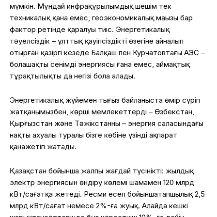
мүмкін
.
Мұндай
инфрақұрылымдық
шешім
тек
техникалық
қана
емес
,
геоэкономикалық
маңызы
бар
фактор
ретінде
қаралуы
тиіс
.
Энергетикалық
тәуелсіздік
–
ұлттық
қауіпсіздіктің
өзегіне
айналып
отырған
қазіргі
кезеңде
Балқаш
пен
Курчатовтағы
АЭС –
болашақтың
сенімді
энергиясы
ғана
емес
,
аймақтық
тұрақтылықтың
да
негізі
бола
алады
.
Энергетикалық
жүйемен
тығыз
байланыста
өмір
сүріп
жатқанымызбен
,
көрші
мемлекеттердің
–
Өзбекстан
,
Қырғызстан
және
Тәжікстанның
– энергия
саласындағы
нақты
ахуалы
туралы
бізге
көбіне
үзінді
ақпарат
қана
жетіп
жатады
.
Қазақстан
бойынша
жалпы
жағдай
түсінікті
:
жылдық
электр
энергиясын
өндіру
көлемі
шамамен
120 млрд
кВт/
сағатқа
жетеді
.
Ресми
есеп
бойынша
тапшылық
2,5
млрд кВт/
сағат
немесе
2%-
ға
жуық
.
Алайда
кешкі