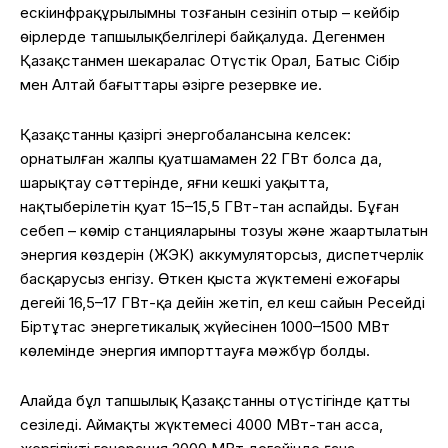
ескі
инфрақұрылымның
тозғанын
сезініп
отыр
–
кейбір
өңірлерде
тапшылық
белгілері
байқалуда
.
Дегенмен
Қазақстанмен
шекаралас
Оңтүстік
Орал,
Батыс
Сібір
мен Алтай
бағыттары
әзірге
резервке
ие
.
Қазақстанның
қазіргі
энергобалансына
келсек
:
орнатылған
жалпы
қуат
шамамен
22 ГВт
болса
да,
шарықтау
сәттерінде
,
яғни
кешкі
уақытта
,
нақты
берілетін
қуат
15–15,5 ГВт-
тан
аспайды
.
Бұған
себеп
–
көмір
станцияларының
тозуы
және
жаңартылатын
энергия
көздерін
(ЖЭК)
аккумуляторсыз
,
диспетчерлік
басқарусыз
енгізу
.
Өткен
қыста
жүктеменің
ең
жоғары
деңгейі
16,5–17 ГВт-
қа
дейін
жетіп
, ел
кеш
сайын
Ресейдің
Біртұтас
энергетикалық
жүйесінен
1000–1500 МВт
көлемінде
энергия
импорттауға
мәжбүр
болды
.
Алайда
бұл
тапшылық
Қазақстанның
оңтүстігінде
қатты
сезіледі
.
Аймақтың
жүктемесі
4000 МВт-
тан
асса,