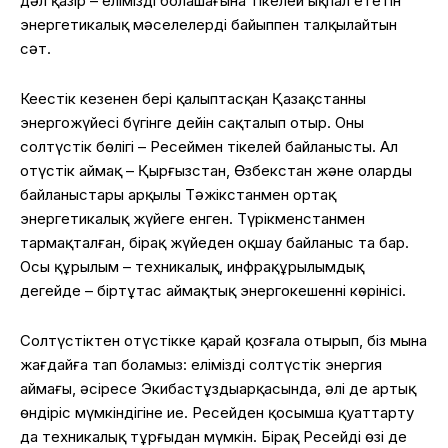
дәл
қазір
–
еліміздің
болашағына
тікелей
ықпал
ететін
энергетикалық
мәселелерді
байыппен
талқылайтын
сәт
.
Кеңестік
кезеңнен
бері
қалыптасқан
Қазақстанның
энергожүйесі
бүгінге
дейін
сақталып
отыр
.
Оның
солтүстік
бөлігі
–
Ресеймен
тікелей
байланысты
. Ал
оңтүстік
аймақ
–
Қырғызстан
,
Өзбекстан
және
олардың
байланыстары
арқылы
Тәжікстанмен
ортақ
энергетикалық
жүйеге
енген
.
Түрікменстанмен
тармақталған
,
бірақ
жүйеден
оқшау
байланыс
та бар.
Осы
құрылым
–
техникалық
,
инфрақұрылымдық
деңгейде
–
біртұтас
аймақтық
энергокешеннің
көрінісі
.
Солтүстіктен
оңтүстікке
қарай
қозғала
отырып
,
біз
мына
жағдайға
тап
боламыз
:
еліміздің
солтүстік
энергия
аймағы
,
әсіресе
Экибастұздың
арқасында
,
әлі
де
артық
өндіріс
мүмкіндігіне
ие
.
Ресейден
қосымша
қуат
тарту
да
техникалық
тұрғыдан
мүмкін
.
Бірақ
Ресейдің
өзі
де