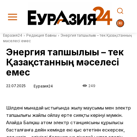
Евразия24
Редакция бағаны
Энергия тапшылығы – тек Қазақстанның
мәселесі емес
Энергия тапшылығы – тек
Қазақстанның мәселесі
емес
22.07.2025
249
Еуразия24
Шілденің
мынадай
ыстығында
жылу
маусымы
мен
электр
тапшылығы
жайлы
ойлау
ерте
сияқты
көрінуі
мүмкін
.
Алайда
Балқаш
атом
электр
станциясының
құрылысы
басталғанға
дейін
кемінде
екі
қыс
өтетінін
ескерсек
,