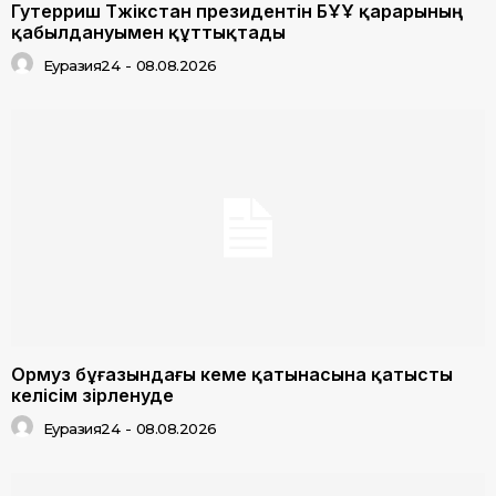
Гутерриш Тәжікстан президентін БҰҰ қарарының
қабылдануымен құттықтады
Еуразия24
-
08.08.2026
Ормуз бұғазындағы кеме қатынасына қатысты
келісім әзірленуде
Еуразия24
-
08.08.2026