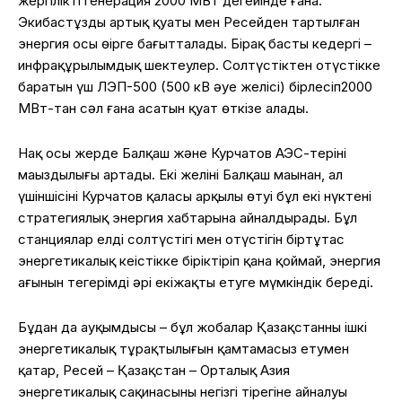
жергілікті
генерация 2000 МВт
деңгейінде
ғана
.
Экибастұздың
артық
қуаты
мен
Ресейден
тартылған
энергия осы
өңірге
бағытталады
.
Бірақ
басты
кедергі
–
инфрақұрылымдық
шектеулер
.
Солтүстіктен
оңтүстікке
баратын
үш
ЛЭП-500 (500
кВ
әуе
желісі
)
бірлесіп
2000
МВт-
тан
сәл
ғана
асатын
қуат
өткізе
алады
.
Нақ
осы
жерде
Балқаш
және
Курчатов АЭС-
терінің
маңыздылығы
артады
.
Екі
желінің
Балқаш
маңынан
, ал
үшіншісінің
Курчатов
қаласы
арқылы
өтуі
бұл
екі
нүктені
стратегиялық
энергия
хабтарына
айналдырады
.
Бұл
станциялар
елдің
солтүстігі
мен
оңтүстігін
біртұтас
энергетикалық
кеңістікке
біріктіріп
қана
қоймай
, энергия
ағынын
теңгерімді
әрі
екіжақты
етуге
мүмкіндік
береді
.
Бұдан
да
ауқымдысы
–
бұл
жобалар
Қазақстанның
ішкі
энергетикалық
тұрақтылығын
қамтамасыз
етумен
қатар
,
Ресей
–
Қазақстан
–
Орталық
Азия
энергетикалық
сақинасының
негізгі
тірегіне
айналуы