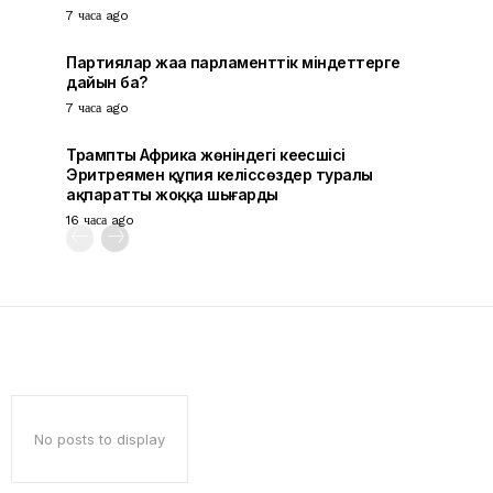
7 часа ago
Партиялар жаңа парламенттік міндеттерге
дайын ба?
7 часа ago
Трамптың Африка жөніндегі кеңесшісі
Эритреямен құпия келіссөздер туралы
ақпаратты жоққа шығарды
16 часа ago
No posts to display