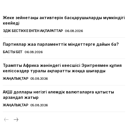
Жеке зейнетақы активтерін басқарушылардың мүмкіндігі
кеңейеді
ҮЗДІК БЕСТІККЕ ЕНГЕН АҚПАРАТТАР
06.08.2026
Партиялар жаңа парламенттік міндеттерге дайын ба?
БАСТЫ БЕТ
06.08.2026
Трамптың Африка жөніндегі кеңесшісі Эритреямен құпия
келіссөздер туралы ақпаратты жоққа шығарды
ЖАҢАЛЫҚТАР
05.08.2026
АҚШ доллары негізгі әлемдік валюталарға қатысты
арзандап жатыр
ЖАҢАЛЫҚТАР
05.08.2026