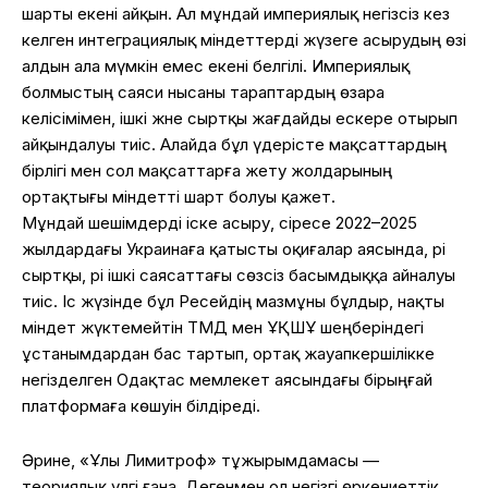
шарты екені айқын. Ал мұндай империялық негізсіз кез
келген интеграциялық міндеттерді жүзеге асырудың өзі
алдын ала мүмкін емес екені белгілі. Империялық
болмыстың саяси нысаны тараптардың өзара
келісімімен, ішкі және сыртқы жағдайды ескере отырып
айқындалуы тиіс. Алайда бұл үдерісте мақсаттардың
бірлігі мен сол мақсаттарға жету жолдарының
ортақтығы міндетті шарт болуы қажет.
Мұндай шешімдерді іске асыру, әсіресе 2022–2025
жылдардағы Украинаға қатысты оқиғалар аясында, әрі
сыртқы, әрі ішкі саясаттағы сөзсіз басымдыққа айналуы
тиіс. Іс жүзінде бұл Ресейдің мазмұны бұлдыр, нақты
міндет жүктемейтін ТМД мен ҰҚШҰ шеңберіндегі
ұстанымдардан бас тартып, ортақ жауапкершілікке
негізделген Одақтас мемлекет аясындағы бірыңғай
платформаға көшуін білдіреді.
Әрине, «Ұлы Лимитроф» тұжырымдамасы —
теориялық үлгі ғана. Дегенмен ол негізгі өркениеттік