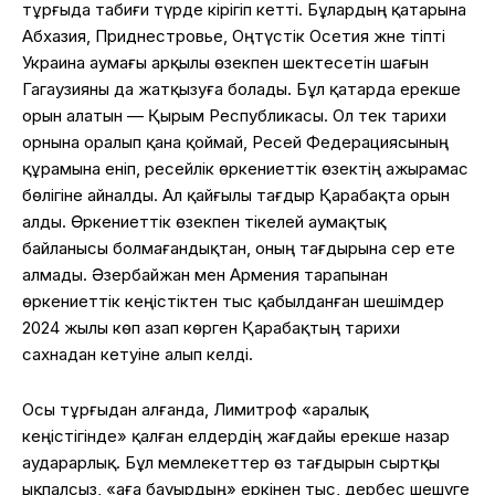
тұрғыда табиғи түрде кірігіп кетті. Бұлардың қатарына
Абхазия, Приднестровье, Оңтүстік Осетия және тіпті
Украина аумағы арқылы өзекпен шектесетін шағын
Гагаузияны да жатқызуға болады. Бұл қатарда ерекше
орын алатын — Қырым Республикасы. Ол тек тарихи
орнына оралып қана қоймай, Ресей Федерациясының
құрамына еніп, ресейлік өркениеттік өзектің ажырамас
бөлігіне айналды. Ал қайғылы тағдыр Қарабақта орын
алды. Өркениеттік өзекпен тікелей аумақтық
байланысы болмағандықтан, оның тағдырына әсер ете
алмады. Әзербайжан мен Армения тарапынан
өркениеттік кеңістіктен тыс қабылданған шешімдер
2024 жылы көп азап көрген Қарабақтың тарихи
сахнадан кетуіне алып келді.
Осы тұрғыдан алғанда, Лимитроф «аралық
кеңістігінде» қалған елдердің жағдайы ерекше назар
аударарлық. Бұл мемлекеттер өз тағдырын сыртқы
ықпалсыз, «аға бауырдың» еркінен тыс, дербес шешуге