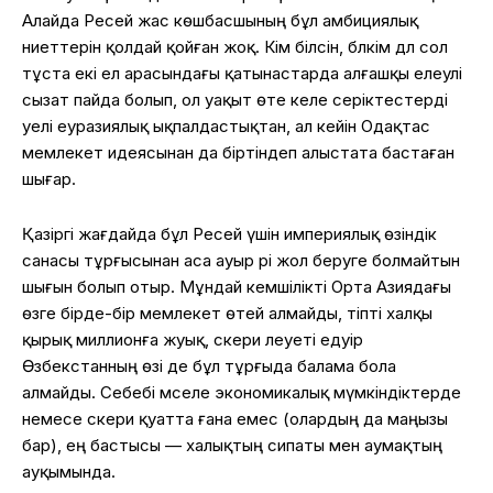
Алайда Ресей жас көшбасшының бұл амбициялық
ниеттерін қолдай қойған жоқ. Кім білсін, бәлкім дәл сол
тұста екі ел арасындағы қатынастарда алғашқы елеулі
сызат пайда болып, ол уақыт өте келе серіктестерді
әуелі еуразиялық ықпалдастықтан, ал кейін Одақтас
мемлекет идеясынан да біртіндеп алыстата бастаған
шығар.
Қазіргі жағдайда бұл Ресей үшін империялық өзіндік
санасы тұрғысынан аса ауыр әрі жол беруге болмайтын
шығын болып отыр. Мұндай кемшілікті Орта Азиядағы
өзге бірде-бір мемлекет өтей алмайды, тіпті халқы
қырық миллионға жуық, әскери әлеуеті едәуір
Өзбекстанның өзі де бұл тұрғыда балама бола
алмайды. Себебі мәселе экономикалық мүмкіндіктерде
немесе әскери қуатта ғана емес (олардың да маңызы
бар), ең бастысы — халықтың сипаты мен аумақтың
ауқымында.