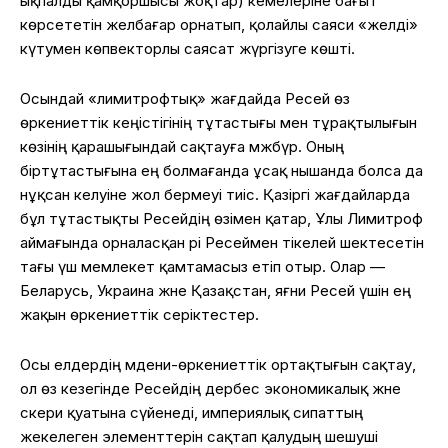
ықпалды қамқоршысы жоқтар) кемелеріне бағыт
көрсететін желбағар орнатып, қолайлы саяси «желді»
күтумен көпвекторлы саясат жүргізуге көшті.
Осындай «лимитрофтық» жағдайда Ресей өз
өркениеттік кеңістігінің тұтастығы мен тұрақтылығын
көзінің қарашығындай сақтауға мәжбүр. Оның
біртұтастығына ең болмағанда ұсақ нышанда болса да
нұқсан келуіне жол бермеуі тиіс. Қазіргі жағдайларда
бұл тұтастықты Ресейдің өзімен қатар, Ұлы Лимитроф
аймағында орналасқан әрі Ресеймен тікелей шектесетін
тағы үш мемлекет қамтамасыз етіп отыр. Олар —
Беларусь, Украина және Қазақстан, яғни Ресей үшін ең
жақын өркениеттік серіктестер.
Осы елдердің мәдени-өркениеттік ортақтығын сақтау,
ол өз кезегінде Ресейдің дербес экономикалық және
әскери қуатына сүйенеді, империялық сипаттың
жекелеген элементтерін сақтап қалудың шешуші