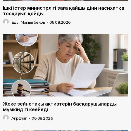
Ішкі істер министрлігі заңға қайшы діни насихатқа
тосқауыл қойды
Еділ Мамытбеков
-
06.08.2026
Жеке зейнетақы активтерін басқарушылардың
мүмкіндігі кеңейеді
Aripzhan
-
06.08.2026