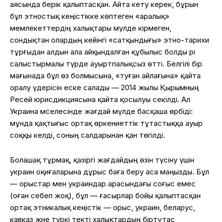
аясында берік қалыптасқан. Айта кету керек, бұрын
бұл этностық кеңістікке көптеген «аралық»
мемлекеттердің халықтары мүлде кірмеген,
сондықтан олардың кейінгі «сатқындығы» этно-тарихи
тұрғыдан алдын ала айқындалған құбылыс болды әрі
салыстырмалы түрде ауыртпалықсыз өтті. Белгілі бір
мағынада бұл өз болмысына, «туған айлағына» қайта
оралу үдерісін еске салады — 2014 жылы Қырымның
Ресей юрисдикциясына қайта қосылуы секілді. Ал
Украина мәселесінде жағдай мүлде басқаша өрбіді:
мұнда қақтығыс ортақ өркениеттік тұтастыққа ауыр
соққы әкелді, соның салдарынан қан төгілді.
Болашақ тұрмақ, қазіргі жағдайдың өзін түсіну үшін
украин оқиғаларына дұрыс баға беру аса маңызды. Бұл
— орыстар мен украиндар арасындағы соғыс емес
(оған себеп жоқ), бұл — ғасырлар бойы қалыптасқан
ортақ этникалық кеңістік — орыс, украин, беларус,
кавказ және түркі текті халықтардың біртұтас