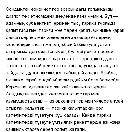
Сондықтан өркениеттер арасындағы толыққанды
диалог тек этномәдени деңгейде ғана мүмкін. Бұл —
адамның субъективті еркінен тыс, тарихи тұрғыда
қалыптасатын, табиғи және терең қабат. Өкінішке қарай,
саясаткерлер мен жекелеген адамдар өздерінің
мәселелерін шешіп жатып, «бәрін бақылауда ұстап
отырмыз» деп ойлағанымен, бұл деңгейге тікелей
ықпал ете алмайды. Олар тек сол тереңдікті дұрыс
танып, соған сай әрекет етсе ғана қауымдастық үшін
пайдалы, дұрыс шешімдер қабылдай алады. Алайда,
өкінішке қарай, ондай үйлесім әрдайым бола бермейді.
Керісінше, қателіктер жиі қайталанып отырады.
Сондықтан әлемдегі көптеген этностар мен
қауымдастықтар — өз өркениеттерімен үйлесе алмай
отырған халықтар — тарихи қалыптасқан сол
қателіктерді түзетуге күш салады. Кейде тарихи
қателіктерді түзеуге ұмтылған әрекеттердің өзі жаңа
қайшылықтарға себеп болып жатады.