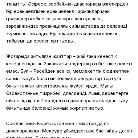
танытты. Әсіресе, әзербайжан диаспорасы өзгелерден
бір ерекшелігімен ерекшеленді: армяндар мен
грузиндер көбіне ірі қалаларға шоғырланса,
әзербайжандар провинциялық аймақтарда да белсенді
жұмыс істей алды. Бұл олардың ықпалын кеңейтіп,
табысын да еселеп арттырды.
Жоғарыда айтылған жайттар – жай ғана кеңестік
кезеңнен қалған Закавказье елдерінің өз бетінше әрекеті
емес. Бұл – Ресейден аса ірі, мемлекеттік бюджетпен
салыстыруға болатын көлемде ресурстар тартуға
бағытталған қазіргі заманғы жүйелі үрдіс. Мұны
Өзбекстанның тәжірибесі дәлелдейді. Ашық деректерге
сәйкес, қазір ол Ресейдегі өз диаспорасын заңдастыру
бағытында белсенді жұмыс жүргізіп жатыр.
Осыдан кейін Қырғызстан мен Тәжікстан да өз
диаспораларын Мәскеуде ұйымдастыра бастайды деген