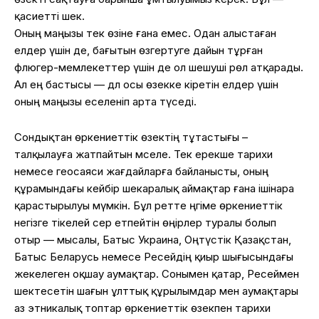
қасиетті шек.
Оның маңызы тек өзіне ғана емес. Одан алыстаған
елдер үшін де, бағытын өзгертуге дайын тұрған
флюгер-мемлекеттер үшін де ол шешуші рөл атқарады.
Ал ең бастысы — дәл осы өзекке кіретін елдер үшін
оның маңызы еселеніп арта түседі.
Сондықтан өркениеттік өзектің тұтастығы –
талқылауға жатпайтын мәселе. Тек ерекше тарихи
немесе геосаяси жағдайларға байланысты, оның
құрамындағы кейбір шекаралық аймақтар ғана ішінара
қарастырылуы мүмкін. Бұл ретте әңгіме өркениеттік
негізге тікелей әсер етпейтін өңірлер туралы болып
отыр — мысалы, Батыс Украина, Оңтүстік Қазақстан,
Батыс Беларусь немесе Ресейдің қиыр шығысындағы
жекелеген оқшау аумақтар. Сонымен қатар, Ресеймен
шектесетін шағын ұлттық құрылымдар мен аумақтары
аз этникалық топтар өркениеттік өзекпен тарихи