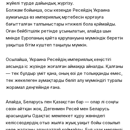
жүйелі түрде дайындық жүргізу.
Болжам бойынша, осы кезеңде Ресейдің Украина
аумағында өз империялық мәртебесін қорғауға
бағытталған талпыныстары нәтижелі бола қоймайды.
Оған бейбітшілік ретінде ұсынылатын, алайда шын
мәнінде Еуропаның қайта қарулануына мүмкіндік беретін
уақытша бітім күштеп таңылуы мүмкін.
Осылайша, Украина Ресейдің империялық кеңістігі
аясында іс жүзінде жоғалған аймаққа айналды. Қалғаны
— тек бұлдыр үміт қана, оның өзі де толыққанды емес,
тек жекелеген аумақтарды бөліп алу мүмкіндігі туралы
жорамал деңгейінде ғана.
Алайда, Беларусь пен Қазақстан бар — олар әлі соңғы
сөзін айтқан жоқ. Дегенмен Ресей мен Беларусь
арасындағы Одақтас мемлекет құру жөніндегі
келіссөздердің отыз жылға жуық уақыт бойы созылып
келе жатқаны алаңдатпай қоймайды. Бұл ұзақ мерзімді,