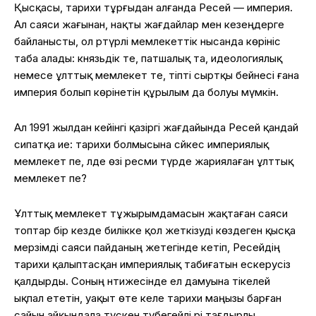
Қысқасы, тарихи тұрғыдан алғанда Ресей — империя.
Ал саяси жағынан, нақты жағдайлар мен кезеңдерге
байланысты, ол әртүрлі мемлекеттік нысанда көрініс
таба алады: князьдік те, патшалық та, идеологиялық
немесе ұлттық мемлекет те, тіпті сыртқы бейнесі ғана
империя болып көрінетін құрылым да болуы мүмкін.
Ал 1991 жылдан кейінгі қазіргі жағдайында Ресей қандай
сипатқа ие: тарихи болмысына сәйкес империялық
мемлекет пе, әлде өзі ресми түрде жариялаған ұлттық
мемлекет пе?
Ұлттық мемлекет тұжырымдамасын жақтаған саяси
топтар бір кезде билікке қол жеткізуді көздеген қысқа
мерзімді саяси пайданың жетегінде кетіп, Ресейдің
тарихи қалыптасқан империялық табиғатын ескерусіз
қалдырды. Соның нәтижесінде ел дамуына тікелей
ықпал ететін, уақыт өте келе тарихи маңызы барған
сайын айқындала түскен түбегейлі әрі тағдырлы