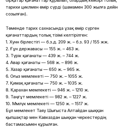
бірқатар қағанаттар құрылып, олардың кейбірі толық
тарихи циклмен өмір сүрді (шамамен 300 жылға дейін
созылған).
Төменде тарих сахнасында ұзақ өмір сүрген
қағанаттардың толық тізімі келтірілген:
1. Хунн бірлестігі — б.з.д. 209 ж. – б.з. 93 / 155 жж.
2. Ғұн державасы — 155 ж. – 463 ж.
3. Түрік қағанаты — 439 ж. – 744 ж.
4. Авар қағанаты — 568 ж. – 896 ж.
5. Хазар қағанаты — 650 ж. – 965 ж.
6. Оғыз мемлекеті — 750 ж. – 1055 ж.
7. Қимақ қағанаты — 750 ж. – 1035 ж.
8. Қарахан мемлекеті — 946 ж. – 1210 ж.
9. Таңғұт мемлекеті — 982 ж. – 1227 ж.
10. Мәмлүк мемлекеті — 1250 ж. – 1517 ж.
Бұл мемлекет Таяу Шығыста Алтайдан шыққан
қыпшақтар мен Кавказдан шыққан черкестердің
бастамасымен құрылған.