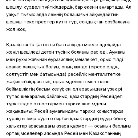
шешілуі күрделі түйткілдердің бар екенін аңғартады. Ал
уақыт тығыз: алда әлемнің болашағын айқындайтын
шешуші текетірестер күтіп тұр, сондықтан созбалауға
жол жоқ.
Қазақстанға қатысты бастапқыда мәселе әлдеқайда
жеңіл шешіледі деген түсінік болғаны рас еді. Аумағы
мен рухы жағынан еуразиялық мемлекет, орыс тілді
аралас халықтың болуы, оның ішінде (әсіресе елдің
солтүстігі мен батысында) ресейлік менталитетке
жақын көзқарастың, орыс мәдениеті мен тіліне
бейімділіктің басым келуі; екі ел арасындағы ұзақ әрі
тұтас шекаралық байланыс; қазақтардың Ресейдегі
түркітілдес этностармен тарихи және мәдени
жақындығы; Ресей аумағындағы тарихи қоныстарда
тұрақты өмір сүріп отырған қазақтардың едәуір бөлігі;
халықтар арасындағы өзара құрмет — осының барлығы
ортақ мәселелер аясында Ресей мен Қазақстанның