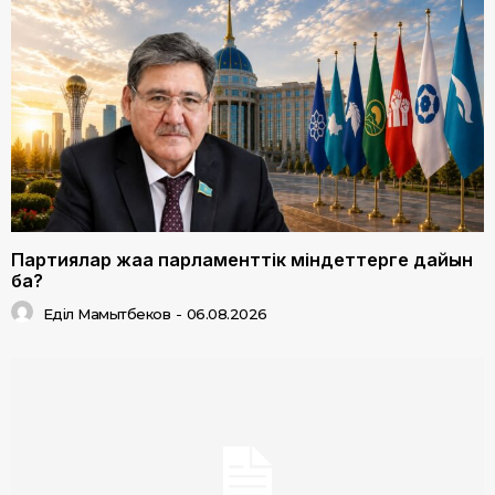
Партиялар жаңа парламенттік міндеттерге дайын
ба?
Еділ Мамытбеков
-
06.08.2026