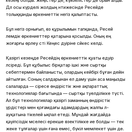
кезеңі болды: жеңістер де, күйзелістер де орын алды.
Дәл осы күрделі жолдың нәтижесінде Ресейде
толыққанды өркениеттік негіз қалыптасты.
Бұл негіз орнығып, өз құрылымын тапқанда, Ресей
әлемдік өркениеттер қатарына қосылды. Оның ең
жоғарғы өрлеу сәті Кеңес дәуіріне сәйкес келді.
Қазіргі кезеңде Ресейдің өркениеттік қуаты едәуір
әлсіреді. Бұл құбылыс бірқатар ішкі және сыртқы
себептермен байланысты, олардың кейбірі бұған дейін
айтылған. Соның салдарынан ел даму үшін аса маңызды
салаларда — әсіресе өндірістік және ақпараттық
технологиялар бағытында — сыртқы тәуелділікке түсті.
Ал бұл технологиялар қазіргі заманның өндірістік
үрдістері мен қоғамдағы адамдардың жалпы әл-
ауқатына тікелей ықпал етеді. Мұндай жағдайда
қауіпсіздік мәселесі ерекше өзектілікке ие болды — тек
жеке тұлғалар үшін ғана емес, бүкіл мемлекет үшін де.