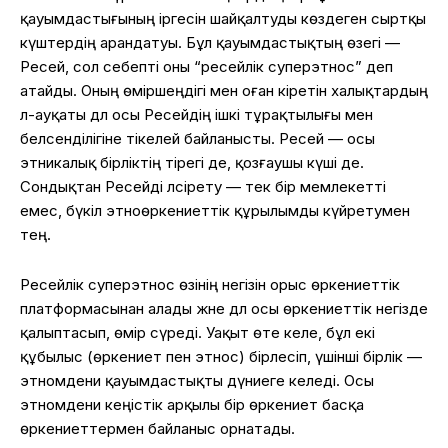
қауымдастығының іргесін шайқалтуды көздеген сыртқы
күштердің арандатуы. Бұл қауымдастықтың өзегі —
Ресей, сол себепті оны “ресейлік суперэтнос” деп
атайды. Оның өміршеңдігі мен оған кіретін халықтардың
әл-ауқаты дәл осы Ресейдің ішкі тұрақтылығы мен
белсенділігіне тікелей байланысты. Ресей — осы
этникалық бірліктің тірегі де, қозғаушы күші де.
Сондықтан Ресейді әлсірету — тек бір мемлекетті
емес, бүкіл этноөркениеттік құрылымды күйретумен
тең.
Ресейлік суперэтнос өзінің негізін орыс өркениеттік
платформасынан алады және дәл осы өркениеттік негізде
қалыптасып, өмір сүреді. Уақыт өте келе, бұл екі
құбылыс (өркениет пен этнос) бірлесіп, үшінші бірлік —
этномәдени қауымдастықты дүниеге әкеледі. Осы
этномәдени кеңістік арқылы бір өркениет басқа
өркениеттермен байланыс орнатады.