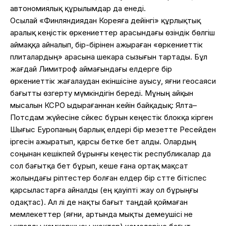
автономиялық құрылымдар да енеді.
Осылай «Финляндиядан Кореяға дейінгі» құрлықтық
аралық кеңістік өркениеттер арасындағы өзіндік бөлгіш
аймаққа айналып, бір-бірінен ажыраған «өркениеттік
плиталардың» арасына шекара сызығын тартады. Бұл
жағдай Лимитроф аймағындағы елдерге бір
өркениеттік жағалаудан екіншісіне ауысу, яғни геосаяси
бағытты өзгерту мүмкіндігін береді. Мұның айқын
мысалын КСРО ыдырағаннан кейін байқадық: Ялта–
Потсдам жүйесіне сәйкес бұрын кеңестік блокқа кірген
Шығыс Еуропаның барлық елдері бір мезетте Ресейден
іргесін ажыратып, қарсы бетке бет алды. Олардың
соңынан кешікпей бұрынғы кеңестік республикалар да
сол бағытқа бет бұрып, кеше ғана ортақ мақсат
жолындағы әріптестер болған елдер бір сәтте бітіспес
қарсыластарға айналды (ең қауіпті жау ол бұрыңғы
одақтас). Ал әлі де нақты бағыт таңдай қоймаған
мемлекеттер (яғни, артында мықты демеушісі не