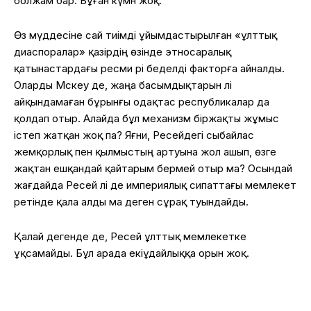
болжам бар. Бұған күмән жоқ.
Өз мүддесіне сай тиімді ұйымдастырылған «ұлттық
диаспоралар» қазірдің өзінде этносаралық
қатынастардағы ресми әрі беделді факторға айналды.
Оларды Мәскеу де, жаңа басымдықтарын әлі
айқындамаған бұрынғы одақтас республикалар да
қолдап отыр. Алайда бұл механизм біржақты жұмыс
істеп жатқан жоқ па? Яғни, Ресейдегі сыбайлас
жемқорлық пен қылмыстың артуына жол ашып, өзге
жақтан ешқандай қайтарым бермей отыр ма? Осындай
жағдайда Ресей әлі де империялық сипаттағы мемлекет
ретінде қала алды ма деген сұрақ туындайды.
Қалай дегенде де, Ресей ұлттық мемлекетке
ұқсамайды. Бұл арада екіұдайлыққа орын жоқ.