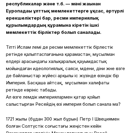
республикалар және т.б. — мәні жағынан
Еуропадағы ұлттық мемлекеттерге ұқсас, әртүрлі
ерекшеліктері бар, ресми империялық
құрылымдардың құрамына кіретін ішкі
мемлекеттік бірліктер болып саналады.
Тіпті Ислам әлемі де ресми мемлекеттік бірлестік
ретінде қалыптаспағанына қарамастан, мұсылман
елдері арасындағы халықаралық қауымдастық
мойындаған идеологиялық, саяси, мәдени, діни және өзге
де байланыстар жүйесі арқылы іс жүзінде өзіндік бір
Империя. Басқаша айтсақ, мұсылман халифаты
ретінде көрініс табады.
Ал өзге әлемдік империялармен қатар қойып
салыстырған Ресейдің өзі империя болып санала ма?
1721 жылы (бұдан 300 жыл бұрын) Петр I Швециямен
болған Солтүстік соғыстағы жеңістен кейін