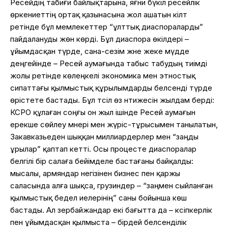
Ресейдің табиғи байлықтарына, яғни бүкіл ресейлік
өркениеттің ортақ қазынасына жол ашатын кілт
ретінде бұл мемлекеттер “ұлттық диаспораларды”
пайдалануды жөн көрді. Бұл диаспора өкілдері –
ұйымдасқан түрде, сана-сезім және жеке мүдде
деңгейінде – Ресей аумағында табыс табудың тиімді
жолы ретінде көлеңкелі экономика мен этностық
сипаттағы қылмыстық құрылымдарды белсенді түрде
өрістете бастады. Бұл тәсіл өз нәтижесін жылдам берді:
КСРО құлаған соңғы он жыл ішінде Ресей аумағын
ерекше сөйлеу мәнері мен жүріс-тұрысымен танылатын,
Закавказьеден шыққан миллиардерлер мен “заңды
ұрылар” қаптап кетті. Осы процесте диаспоралар
белгілі бір салаға бейімделе бастағаны байқалды:
мысалы, армяндар негізінен бизнес пен қаржы
саласында алға шықса, грузиндер – “заңмен сыйланған
қылмыстық бедел иелерінің” саны бойынша көш
бастады. Ал әзербайжандар екі бағытта да – кәсіпкерлік
пен ұйымдасқан қылмыста – бірдей белсенділік