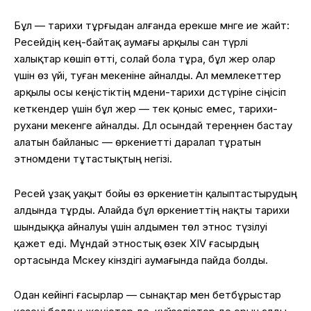
Бұл — тарихи тұрғыдан алғанда ерекше мәнге ие жайт:
Ресейдің кең-байтақ аумағы арқылы сан түрлі
халықтар көшіп өтті, солай бола тұра, бұл жер олар
үшін өз үйі, туған мекеніне айналды. Ал мемлекеттер
арқылы осы кеңістіктің мәдени-тарихи дәстүріне сіңісіп
кеткендер үшін бұл жер — тек қоныс емес, тарихи-
рухани мекенге айналды. Дәл осындай тереңнен бастау
алатын байланыс — өркениетті даралап тұратын
этномәдени тұтастықтың негізі.
Ресей ұзақ уақыт бойы өз өркениетін қалыптастырудың
алдында тұрды. Алайда бұл өркениеттің нақты тарихи
шындыққа айналуы үшін алдымен төл этнос түзілуі
қажет еді. Мұндай этностық өзек XIV ғасырдың
ортасында Мәскеу кінәздігі аумағында пайда болды.
Одан кейінгі ғасырлар — сынақтар мен бетбұрыстар