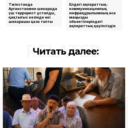
Тәжікстанда
Елдегі ақпараттық-
Ауғанстанмен шекарада
коммуникациялық
үш террорист ұсталды,
инфрақұрылымның аса
қақтығыс кезінде екі
маңызды
шекарашы қаза тапты
объектілеріндегі
ақпараттық қауіпсіздік
RELATED
Читать далее: