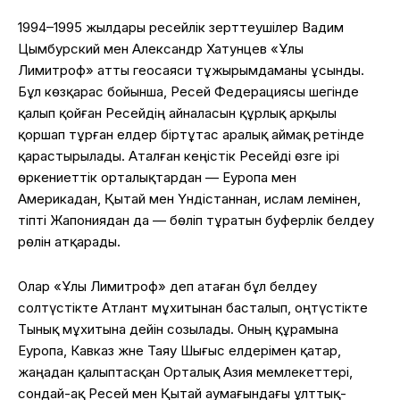
1994–1995 жылдары ресейлік зерттеушілер Вадим
Цымбурский мен Александр Хатунцев «Ұлы
Лимитроф» атты геосаяси тұжырымдаманы ұсынды.
Бұл көзқарас бойынша, Ресей Федерациясы шегінде
қалып қойған Ресейдің айналасын құрлық арқылы
қоршап тұрған елдер біртұтас аралық аймақ ретінде
қарастырылады. Аталған кеңістік Ресейді өзге ірі
өркениеттік орталықтардан — Еуропа мен
Америкадан, Қытай мен Үндістаннан, ислам әлемінен,
тіпті Жапониядан да — бөліп тұратын буферлік белдеу
рөлін атқарады.
Олар «Ұлы Лимитроф» деп атаған бұл белдеу
солтүстікте Атлант мұхитынан басталып, оңтүстікте
Тынық мұхитына дейін созылады. Оның құрамына
Еуропа, Кавказ және Таяу Шығыс елдерімен қатар,
жаңадан қалыптасқан Орталық Азия мемлекеттері,
сондай-ақ Ресей мен Қытай аумағындағы ұлттық-