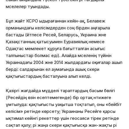
мәселелер туындады.
Бұл жайт КСРО ыдырағаннан кейін-ақ, Белавеж
орманындағы келісімдерден соң бірден аңғарыла
бастады (әйтпесе Ресей, Беларусь, Украина және
Қазақстанның қатысуымен Еуразиялық немесе
Одақтас мемлекет құруға бағытталған асығыс
талпыныстар болмас еді). Алайда мәселенің түйінін
Украинадағы 2004 және 2014 жылдардағы оқиғалар ашып
берді: салдарынан ел аумағында ашық әскери
қақтығыстардың басталуына алып келді.
Қазіргі жағдайда мүдделі тараптардың басым бөлігі
(Ресейдің өзін есептемегенде) бір ортақ нәтижеге
ұмтылуда: қақтығысты уақытша тоқтатып, оны «бейбіт
келісім» ретінде көрсету; Украинаны Ресейге қарсы
ықтимал кейінгі әрекеттер үшін геосаяси тірек ретінде
сақтап қалу; әрі жаңа әскери қақтығысқа жан-жақты әрі