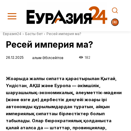
Евразия24
Басты бет
Ресей империя ма?
Ресей империя ма?
26.12.2025
182
Ғалым Әбілсейітов
Жоғарыда жалпы сипатта қарастырылған Қытай,
Үндістан, АҚШ және Еуропа — әкімшілік,
шаруашылық-экономикалық, әлеуметтік-мәдени
(және өзге де) дербестік деңгейі жоғары ірі
автономды құрылымдардан тұратын, айқын
империялық сипаттағы бірлестіктер болып
табылады. Олар бюрократиялық қолданыста
қалай аталса да — штаттар, провинциялар,