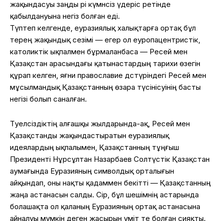
жақындасуы заңды әрі күмәнсіз үдеріс ретінде
қабылдануына негіз болған еді.
Түптеп келгенде, еуразиялық халықтарға ортақ бұл
терең жақындық сезімі — егер ол еуропацентристік,
католиктік ықпалмен бұрмаланбаса — Ресей мен
Қазақстан арасындағы қатынастардың тарихи өзегін
құрап келген, яғни православие дәстүріндегі Ресей мен
мұсылмандық Қазақстанның өзара түсінісуінің басты
негізі болып саналған.
Тәуелсіздіктің алғашқы жылдарында-ақ, Ресей мен
Қазақстанды жақындастыратын еуразиялық
идеялардың ықпалымен, Қазақстанның тұңғыш
Президенті Нұрсұлтан Назарбаев Солтүстік Қазақстан
аумағында Еуразияның символдық орталығын
айқындап, оны нақты қадаммен бекітті — Қазақстанның
жаңа астанасын салды. Сірә, бұл шешімнің астарында
болашақта ол қаланың Еуразияның ортақ астанасына
айналуы мүмкін деген жасырын үміт те болған сияқты.