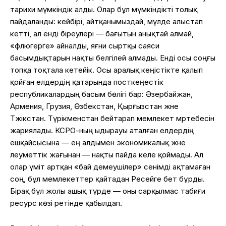
тарихи мүмкіндік алды. Олар бұл мүмкіндікті толық
пайдаланды: кейбірі, айтқанымыздай, мүлде алыстап
кетті, ал енді біреулері — бағытын анықтай алмай,
«флюгерге» айналды, яғни сыртқы саяси
басымдықтарын нақты белгілей алмады. Енді осы соңғы
топқа тоқтала кетейік. Осы аралық кеңістікте қалып
қойған елдердің қатарында посткеңестік
республикалардың басым бөлігі бар: Әзербайжан,
Армения, Грузия, Өзбекстан, Қырғызстан және
Тәжікстан. Түрікменстан бейтарап мемлекет мәртебесін
жариялады. КСРО-ның ыдырауы аталған елдердің
ешқайсысына — ең алдымен экономикалық және
әлеуметтік жағынан — нақты пайда әкеле қоймады. Ал
олар үміт артқан «бай демеушілер» сенімді ақтамаған
соң, бұл мемлекеттер қайтадан Ресейге бет бұрды.
Бірақ бұл жолы ашық түрде — оны сарқылмас табиғи
ресурс көзі ретінде қабылдап.