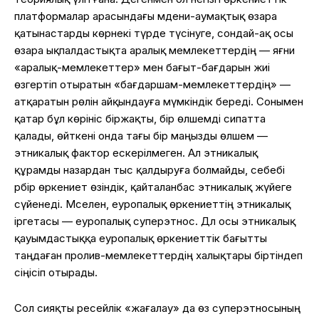
платформалар арасындағы мәдени-аумақтық өзара
қатынастарды көрнекі түрде түсінуге, сондай-ақ осы
өзара ықпалдастықта аралық мемлекеттердің — яғни
«аралық-мемлекеттер» мен бағыт-бағдарын жиі
өзгертіп отыратын «бағдаршам-мемлекеттердің» —
атқаратын рөлін айқындауға мүмкіндік береді. Сонымен
қатар бұл көрініс біржақты, бір өлшемді сипатта
қалады, өйткені онда тағы бір маңызды өлшем —
этникалық фактор ескерілмеген. Ал этникалық
құрамды назардан тыс қалдыруға болмайды, себебі
әрбір өркениет өзіндік, қайталанбас этникалық жүйеге
сүйенеді. Мәселен, еуропалық өркениеттің этникалық
іргетасы — еуропалық суперэтнос. Дәл осы этникалық
қауымдастыққа еуропалық өркениеттік бағытты
таңдаған пролив-мемлекеттердің халықтары біртіндеп
сіңісіп отырады.
Сол сияқты ресейлік «жағалау» да өз суперэтносының