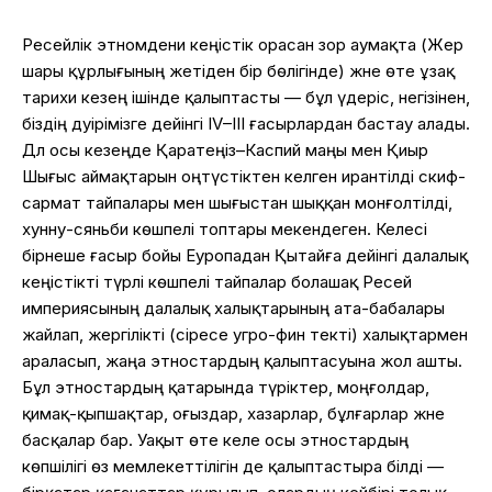
Ресейлік этномәдени кеңістік орасан зор аумақта (Жер
шары құрлығының жетіден бір бөлігінде) және өте ұзақ
тарихи кезең ішінде қалыптасты — бұл үдеріс, негізінен,
біздің дәуірімізге дейінгі IV–III ғасырлардан бастау алады.
Дәл осы кезеңде Қаратеңіз–Каспий маңы мен Қиыр
Шығыс аймақтарын оңтүстіктен келген ирантілді скиф-
сармат тайпалары мен шығыстан шыққан монғолтілді,
хунну-сяньби көшпелі топтары мекендеген. Келесі
бірнеше ғасыр бойы Еуропадан Қытайға дейінгі далалық
кеңістікті түрлі көшпелі тайпалар болашақ Ресей
империясының далалық халықтарының ата-бабалары
жайлап, жергілікті (әсіресе угро-фин текті) халықтармен
араласып, жаңа этностардың қалыптасуына жол ашты.
Бұл этностардың қатарында түріктер, моңғолдар,
қимақ-қыпшақтар, оғыздар, хазарлар, бұлғарлар және
басқалар бар. Уақыт өте келе осы этностардың
көпшілігі өз мемлекеттілігін де қалыптастыра білді —