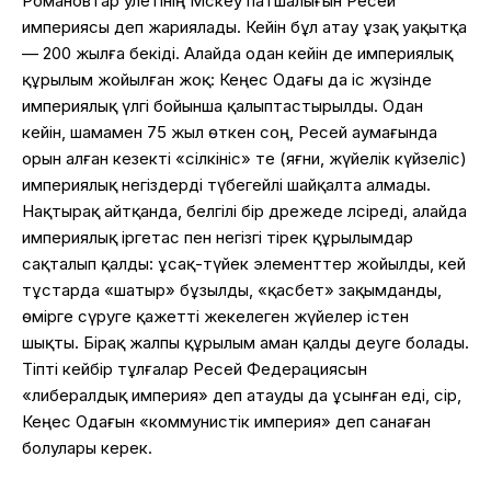
Романовтар әулетінің Мәскеу патшалығын Ресей
империясы деп жариялады. Кейін бұл атау ұзақ уақытқа
— 200 жылға бекіді. Алайда одан кейін де империялық
құрылым жойылған жоқ: Кеңес Одағы да іс жүзінде
империялық үлгі бойынша қалыптастырылды. Одан
кейін, шамамен 75 жыл өткен соң, Ресей аумағында
орын алған кезекті «сілкініс» те (яғни, жүйелік күйзеліс)
империялық негіздерді түбегейлі шайқалта алмады.
Нақтырақ айтқанда, белгілі бір дәрежеде әлсіреді, алайда
империялық іргетас пен негізгі тірек құрылымдар
сақталып қалды: ұсақ-түйек элементтер жойылды, кей
тұстарда «шатыр» бұзылды, «қасбет» зақымданды,
өмірге сүруге қажетті жекелеген жүйелер істен
шықты. Бірақ жалпы құрылым аман қалды деуге болады.
Тіпті кейбір тұлғалар Ресей Федерациясын
«либералдық империя» деп атауды да ұсынған еді, сірә,
Кеңес Одағын «коммунистік империя» деп санаған
болулары керек.