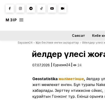
МӘЗІР
Саясат
Күнбе кү
Евразия24
Үздік бестікке енген ақпараттар
Әйелдер үлесі 
Әйелдер үлесі жо
|
Еуразия24
|
07.07.2026
24
Geostatistika
мәліметінше
,
әйелдер үл
жеті мемлекет енген. Бұл туралы Nak
хабарлады. Зерттеу нәтижесіне сәйке
құрайтын Гонконг тұр. Екінші орынға