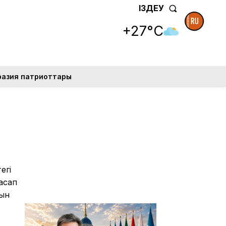
ІЗДЕУ
+27°C
разия патриоттары
егі
асап
-ын