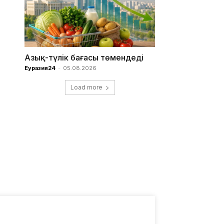
Азық-түлік бағасы төмендеді
Еуразия24
-
05.08.2026
Load more