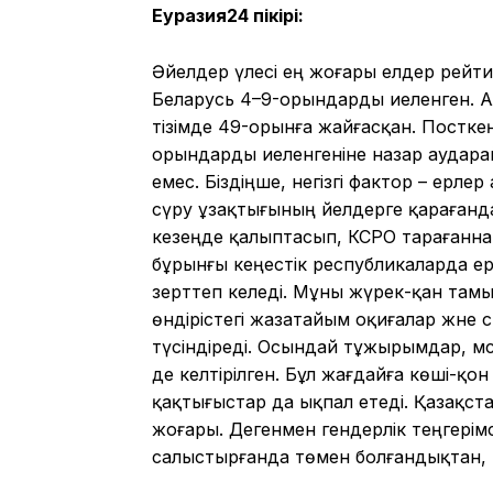
Еуразия24 пікірі:
Әйелдер үлесі ең жоғары елдер рейтин
Беларусь 4–9-орындарды иеленген. Ал 
тізімде 49-орынға жайғасқан. Постке
орындарды иеленгеніне назар аударай
емес. Біздіңше, негізгі фактор – ерле
сүру ұзақтығының әйелдерге қарағанд
кезеңде қалыптасып, КСРО тарағанна
бұрынғы кеңестік республикаларда ер
зерттеп келеді. Мұны жүрек-қан тамыр
өндірістегі жазатайым оқиғалар және
түсіндіреді. Осындай тұжырымдар, м
де келтірілген. Бұл жағдайға көші-қо
қақтығыстар да ықпал етеді. Қазақста
жоғары. Дегенмен гендерлік теңгерімс
салыстырғанда төмен болғандықтан, 