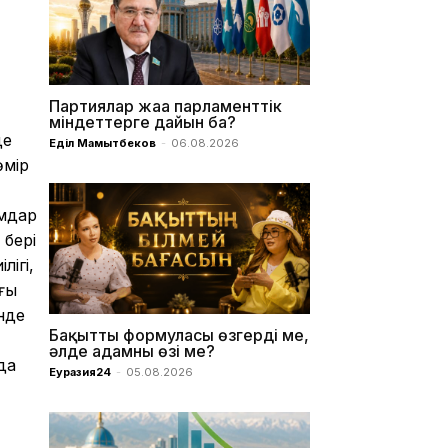
Партиялар жаңа парламенттік
міндеттерге дайын ба?
де
Еділ Мамытбеков
-
06.08.2026
өмір
ымдар
 бері
ігі,
ғы
нде
Бақыттың формуласы өзгерді ме,
әлде адамның өзі ме?
да
Еуразия24
-
05.08.2026