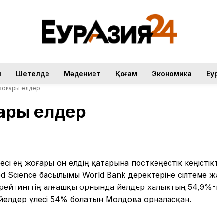
н
Шетелде
Мәдениет
Қоғам
Экономика
Еу
жоғары елдер
ғары елдер
есі ең жоғары он елдің қатарына посткеңестік кеңістікт
ed Science басылымы World Bank деректеріне сілтеме ж
с, рейтингтің алғашқы орнында әйелдер халықтың 54,9%
 әйелдер үлесі 54% болатын Молдова орналасқан.