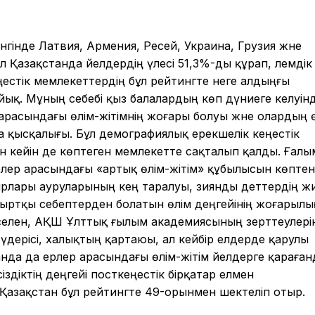
гінде Латвия, Армения, Ресей, Украина, Грузия және
Қазақстанда әйелдердің үлесі 51,3%-ды құрап, әлемдік
ңестік мемлекеттердің бұл рейтингте неге алдыңғы
ық. Мұның себебі қыз балалардың көп дүниеге келуін
р арасындағы өлім-жітімнің жоғары болуы және олардың 
а қысқалығы. Бұл демографиялық ерекшелік кеңестік
н кейін де көптеген мемлекетте сақталып қалды. Ғал
лер арасындағы «артық өлім-жітім» құбылысын көптен
лары ауруларының кең таралуы, зиянды әдеттердің жиіл
 сыртқы себептерден болатын өлім деңгейінің жоғарылы
әселен, АҚШ Ұлттық ғылым академиясының зерттеулері
н үдерісі, халықтың қартаюы, ал кейбір елдерде қарулы
нда да ерлер арасындағы өлім-жітім әйелдерге қараған
іздіктің деңгейі посткеңестік бірқатар елмен
Қазақстан бұл рейтингте 49-орынмен шектеліп отыр.