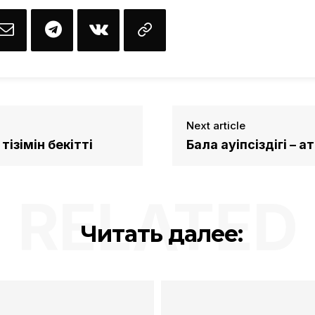
Next article
ізімін бекітті
Бала қауіпсіздігі – 
RELATED
Читать далее: