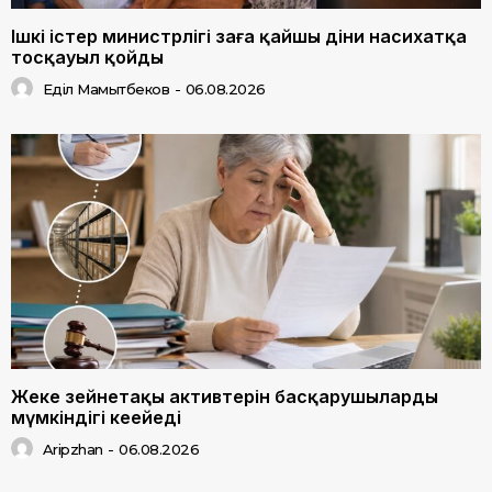
Ішкі істер министрлігі заңға қайшы діни насихатқа
тосқауыл қойды
Еділ Мамытбеков
-
06.08.2026
Жеке зейнетақы активтерін басқарушылардың
мүмкіндігі кеңейеді
Aripzhan
-
06.08.2026