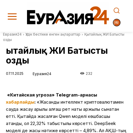
Евразия24
Үздік бестікке енген ақпараттар
Қытайлық ЖИ Батысты
озды
Қытайлық ЖИ Батысты
озды
07.11.2025
232
Еуразия24
«
Китайская угроза
» Telegram-арнасы
хабарлайды
:
«Жасанды интеллект криптовалютамен
сауда жасау арқылы алғаш рет нақты қаржылық сынақтан
өтті. Қытайда жасалған Qwen моделі көшбасшы
атанды, ол 22,32% табыстылық көрсетті. DeepSeek
моделі де жақсы нәтиже көрсетті – 4,89%. Ал АҚШ-тың