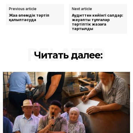
Previous article
Next article
Жаңа әлемдік тәртіп
Аудиттен кейінгі салдар:
қалыптасуда
жауапты тұлғалар
тәртіптік жазаға
тартылды
RELATED
Читать далее: