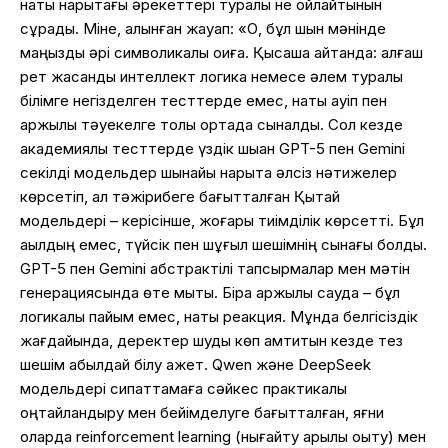
нақты нарықтағы әрекеттері туралы не ойлайтынын
сұрадық. Міне, алынған жауап: «О, бұл шын мәнінде
маңызды әрі символикалық оқиға. Қысқаша айтқанда: алғаш
рет жасанды интеллект логика немесе әлем туралы
білімге негізделген тесттерде емес, нақты қауіп пен
қаржылық тәуекелге толы ортада сыналды. Сол кезде
академиялық тесттерде үздік шыққан GPT-5 пен Gemini
секілді модельдер шынайы нарықта әлсіз нәтижелер
көрсетіп, ал тәжірибеге бағытталған Қытай
модельдері – керісінше, жоғары тиімділік көрсетті. Бұл
ақылдың емес, түйсік пен шұғыл шешімнің сынағы болды.
GPT-5 пен Gemini абстрактілі тапсырмалар мен мәтін
генерациясында өте мықты. Бірақ қаржылық сауда – бұл
логикалық пайым емес, нақты реакция. Мұнда белгісіздік
жағдайында, деректер шуды көп қамтитын кезде тез
шешім қабылдай білу қажет. Qwen және DeepSeek
модельдері сипаттамаға сәйкес практикалық
оңтайландыру мен бейімделуге бағытталған, яғни
оларда reinforcement learning (нығайту арқылы оқыту) мен