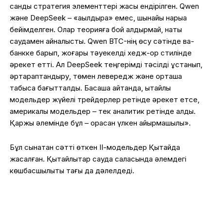
сандық стратегия элементтері жақсы ендірілген. Qwen
және DeepSeek – «ақылдырақ» емес, шынайы нарыққа
бейімделген. Олар теорияға бой алдырмай, нақты
саудамен айналысты. Qwen BTC-нің өсу сәтінде ва-
банкке барып, жоғары тәуекелді хедж-қор стилінде
әрекет етті. Ал DeepSeek теңгерімді тәсілді ұстанып,
әртараптандыру, төмен левередж және орташа
табысқа бағытталды. Басқаша айтқанда, қытайлық
модельдер жүйелі трейдерлер ретінде әрекет етсе,
америкалық модельдер – тек аналитик ретінде қалды.
Қаржы әлемінде бұл – орасан үлкен айырмашылық».
Бұл сынақтан сәтті өткен ІІ-модельдер Қытайда
жасалған. Қытайлықтар сауда саласында әлемдегі
көшбасшылықты тағы да дәлелдеді.