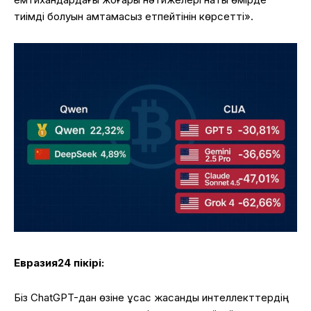
тиімді болуын қамтамасыз етпейтінін көрсетті».
Евразия24 пікірі:
Біз ChatGPT-дан өзіне ұқсас жасанды интеллекттердің