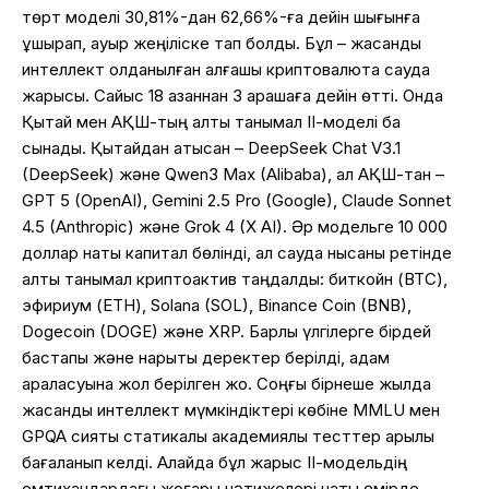
төрт моделі 30,81%-дан 62,66%-ға дейін шығынға
ұшырап, ауыр жеңіліске тап болды. Бұл – жасанды
интеллект қолданылған алғашқы криптовалюта сауда
жарысы. Сайыс 18 қазаннан 3 қарашаға дейін өтті. Онда
Қытай мен АҚШ-тың алты танымал ІІ-моделі бақ
сынады. Қытайдан қатысқан – DeepSeek Chat V3.1
(DeepSeek) және Qwen3 Max (Alibaba), ал АҚШ-тан –
GPT 5 (OpenAI), Gemini 2.5 Pro (Google), Claude Sonnet
4.5 (Anthropic) және Grok 4 (X AI). Әр модельге 10 000
доллар нақты капитал бөлінді, ал сауда нысаны ретінде
алты танымал криптоактив таңдалды: биткойн (BTC),
эфириум (ETH), Solana (SOL), Binance Coin (BNB),
Dogecoin (DOGE) және XRP. Барлық үлгілерге бірдей
бастапқы және нарықтық деректер берілді, адам
араласуына жол берілген жоқ. Соңғы бірнеше жылда
жасанды интеллект мүмкіндіктері көбіне MMLU мен
GPQA сияқты статикалық академиялық тесттер арқылы
бағаланып келді. Алайда бұл жарыс ІІ-модельдің
емтихандардағы жоғары нәтижелері нақты өмірде