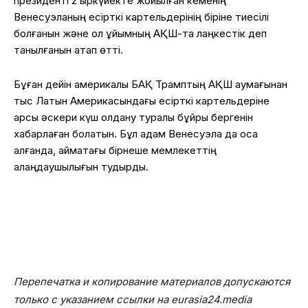
президенті 2 қыркүйекте жойылған кеменің
Венесуэланың есірткі картельдерінің біріне тиесілі
болғанын және ол ұйымның АҚШ-та лаңкестік деп
танылғанын атап өтті.
Бұған дейін америкалық БАҚ Трамптың АҚШ аумағынан
тыс Латын Америкасындағы есірткі картельдеріне
қарсы әскери күш қолдану туралы бұйрық бергенін
хабарлаған болатын. Бұл қадам Венесуэла да қоса
алғанда, аймақтағы бірнеше мемлекеттің
алаңдаушылығын тудырды.
Перепечатка и копирование материалов допускаются
только с указанием ссылки на eurasia24.media