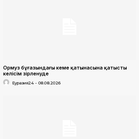
Ормуз бұғазындағы кеме қатынасына қатысты
келісім әзірленуде
Еуразия24
-
08.08.2026