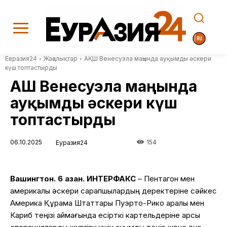
Евразия24
Жаңалықтар
АҚШ Венесуэла маңында ауқымды әскери
күш топтастырды
АҚШ Венесуэла маңында
ауқымды әскери күш
топтастырды
06.10.2025
154
Еуразия24
Вашингтон. 6 қазан. ИНТЕРФАКС
– Пентагон мен
америкалық әскери сарапшылардың деректеріне сәйкес
Америка Құрама Штаттары Пуэрто-Рико аралы мен
Кариб теңізі аймағында есірткі картельдеріне қарсы