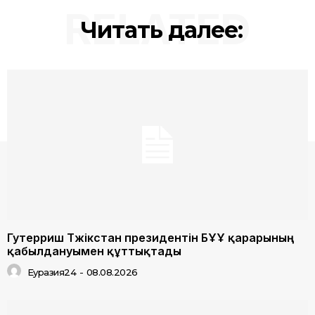
RELATED
Читать далее:
Гутерриш Тәжікстан президентін БҰҰ қарарының
қабылдануымен құттықтады
Еуразия24
-
08.08.2026