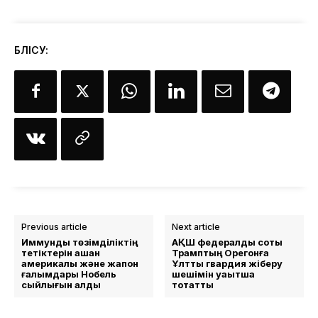
БӨЛІСУ:
Previous article
Next article
Иммундық төзімділіктің
АҚШ федералды соты
тетіктерін ашқан
Трамптың Орегонға
америкалық және жапон
Ұлттық гвардия жіберу
ғалымдары Нобель
шешімін уақытша
сыйлығын алды
тоқтатты