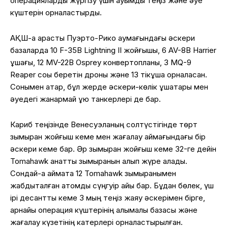
операцияларды жүргізу үшін ауқымды теңіз және әуе
күштерін орналастырды.
АҚШ-қа қарасты Пуэрто-Рико аумағындағы әскери
базаларда 10 F-35B Lightning II жойғышы, 6 AV-8B Harrier
ұшағы, 12 MV-22B Osprey конвертопланы, 3 MQ-9
Reaper соққы беретін дроны және 13 тікұшақ орналасқан.
Сонымен қатар, бұл жерде әскери-көлік ұшақтары мен
әуедегі жанармай құю танкерлері де бар.
Кариб теңізінде Венесуэланың солтүстігінде төрт
зымыран жойғыш кеме мен жағалау аймағындағы бір
әскери кеме бар. Әр зымыран жойғыш кеме 32-ге дейін
Tomahawk қанатты зымыранын алып жүре алады.
Сондай-ақ аймақта 12 Tomahawk зымыранымен
жабдықталған атомдық сүңгуір қайық бар. Бұдан бөлек, үш
ірі десанттық кеме 3 мың теңіз жаяу әскерімен бірге,
арнайы операция күштерінің қалқымалы базасы және
жағалау күзетінің катерлері орналастырылған.