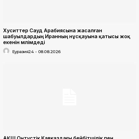
Хуситтер Сауд Арабиясына жасалған
шабуылдардың Иранның нұсқауына қатысы жоқ
екенін мәлімдеді
Еуразия24
-
08.08.2026
АҚШ Оңтүстік Кавказдағы бейбітшілік пен