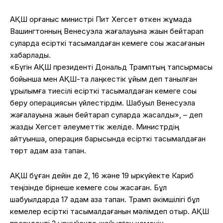
АҚШ қорғаныс министрі Пит Хегсет өткен жұмада
Вашингтонның Венесуэла жағалауына жақын бейтарап
суларда есірткі тасымалдаған кемеге соққы жасағанын
хабарлады.
«Бүгін АҚШ президенті Дональд Трамптың тапсырмасы
бойынша мен АҚШ-та лаңкестік ұйым деп танылған
құрылымға тиесілі есірткі тасымалдаған кемеге соққы
беру операциясын үйлестірдім. Шабуыл Венесуэла
жағалауына жақын бейтарап суларда жасалды», – деп
жазды Хегсет әлеуметтік желіде. Министрдің
айтуынша, операция барысында есірткі тасымалдаған
төрт адам қаза тапқан.
АҚШ бұған дейін де 2, 16 және 19 қыркүйекте Кариб
теңізінде бірнеше кемеге соққы жасаған. Бұл
шабуылдарда 17 адам қаза тапқан. Трамп әкімшілігі бұл
кемелер есірткі тасымалдағанын мәлімдеп отыр. АҚШ