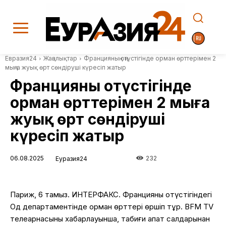
Евразия24
Жаңалықтар
Францияның оңтүстігінде орман өрттерімен 2
мыңға жуық өрт сөндіруші күресіп жатыр
Францияның оңтүстігінде
орман өрттерімен 2 мыңға
жуық өрт сөндіруші
күресіп жатыр
06.08.2025
232
Еуразия24
Париж, 6 тамыз. ИНТЕРФАКС. Францияның оңтүстігіндегі
Од департаментінде орман өрттері өршіп тұр. BFM TV
телеарнасының хабарлауынша, табиғи апат салдарынан