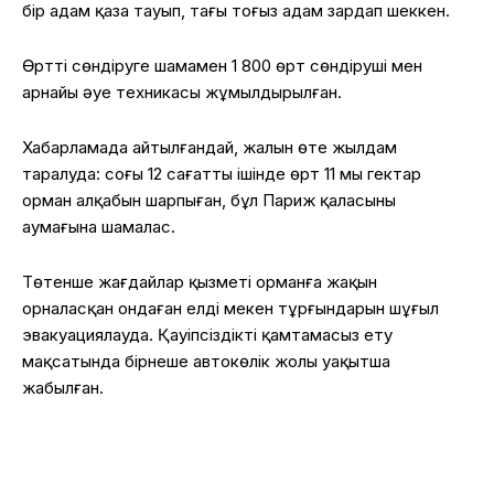
бір адам қаза тауып, тағы тоғыз адам зардап шеккен.
Өртті сөндіруге шамамен 1 800 өрт сөндіруші мен
арнайы әуе техникасы жұмылдырылған.
Хабарламада айтылғандай, жалын өте жылдам
таралуда: соңғы 12 сағаттың ішінде өрт 11 мың гектар
орман алқабын шарпыған, бұл Париж қаласының
аумағына шамалас.
Төтенше жағдайлар қызметі орманға жақын
орналасқан ондаған елді мекен тұрғындарын шұғыл
эвакуациялауда. Қауіпсіздікті қамтамасыз ету
мақсатында бірнеше автокөлік жолы уақытша
жабылған.