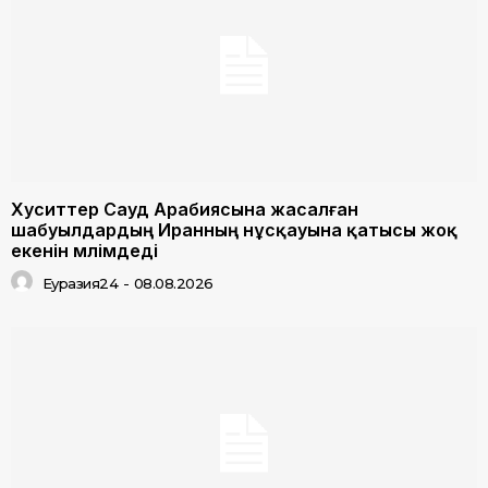
Хуситтер Сауд Арабиясына жасалған
шабуылдардың Иранның нұсқауына қатысы жоқ
екенін мәлімдеді
Еуразия24
-
08.08.2026