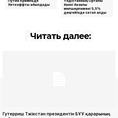
Путин Кремльде
Үндістанның Орталық
Уиткоффты қабылдады
банкі базалық
мөлшерлемені 5,5%
деңгейінде сақтап қалды
RELATED
Читать далее:
Гутерриш Тәжікстан президентін БҰҰ қарарының