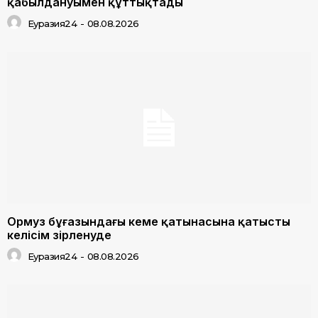
қабылдануымен құттықтады
Еуразия24
-
08.08.2026
Ормуз бұғазындағы кеме қатынасына қатысты
келісім әзірленуде
Еуразия24
-
08.08.2026