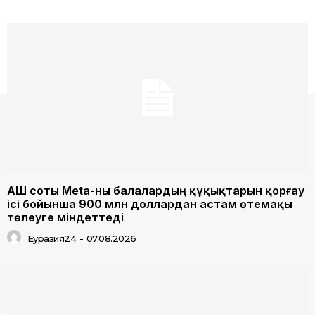
АҚШ соты Meta-ны балалардың құқықтарын қорғау
ісі бойынша 900 млн доллардан астам өтемақы
төлеуге міндеттеді
Еуразия24
-
07.08.2026