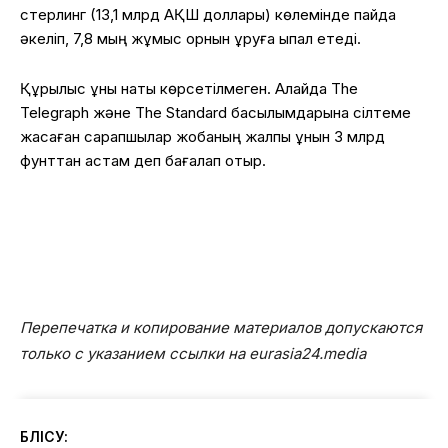
стерлинг (13,1 млрд АҚШ доллары) көлемінде пайда
әкеліп, 7,8 мың жұмыс орнын құруға ықпал етеді.
Құрылыс құны нақты көрсетілмеген. Алайда The
Telegraph және The Standard басылымдарына сілтеме
жасаған сарапшылар жобаның жалпы құнын 3 млрд
фунттан астам деп бағалап отыр.
Перепечатка и копирование материалов допускаются
только с указанием ссылки на eurasia24.media
БӨЛІСУ: