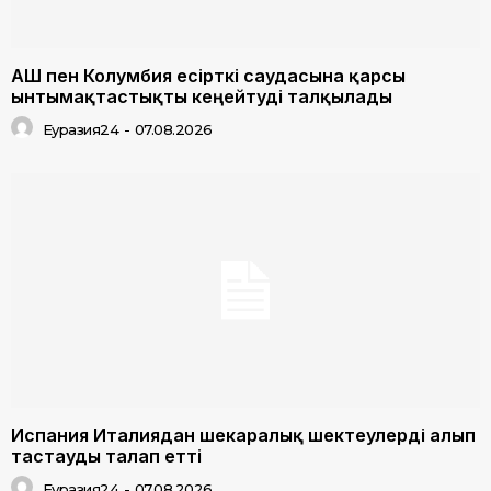
АҚШ пен Колумбия есірткі саудасына қарсы
ынтымақтастықты кеңейтуді талқылады
Еуразия24
-
07.08.2026
Испания Италиядан шекаралық шектеулерді алып
тастауды талап етті
Еуразия24
-
07.08.2026