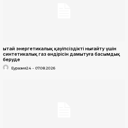
Қытай энергетикалық қауіпсіздікті нығайту үшін
синтетикалық газ өндірісін дамытуға басымдық
беруде
Еуразия24
-
07.08.2026