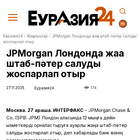
Евразия24
Жаңалықтар
JPMorgan Лондонда жаңа штаб-пәтер салуды
жоспарлап отыр
JPMorgan Лондонда жаңа
штаб-пәтер салуды
жоспарлап отыр
27.11.2025
174
Еуразия24
Москва. 27 қараша. ИНТЕРФАКС
– JPMorgan Chase &
Co. (SPB: JPM) Лондон қаласында 12 мыңға дейін
қызметкерді орналастыруға қауқарлы жаңа штаб-пәтер
салуды жоспарлап отыр, деп хабарлады банк өзінің