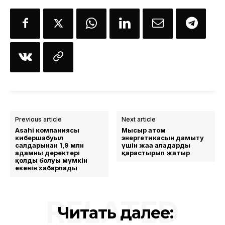
Previous article
Next article
Asahi компаниясы
Мысыр атом
кибершабуыл
энергетикасын дамыту
салдарынан 1,9 млн
үшін жаңа алаңдарды
адамның деректері
қарастырып жатыр
қолды болуы мүмкін
екенін хабарлады
RELATED
Читать далее: