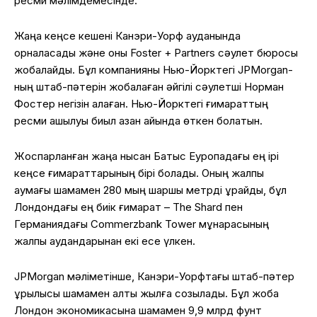
ресми мәлімдемесінде.
Жаңа кеңсе кешені Канэри-Уорф ауданында
орналасады және оны Foster + Partners сәулет бюросы
жобалайды. Бұл компанияны Нью-Йорктегі JPMorgan-
ның штаб-пәтерін жобалаған әйгілі сәулетші Норман
Фостер негізін қалаған. Нью-Йорктегі ғимараттың
ресми ашылуы биыл қазан айында өткен болатын.
Жоспарланған жаңа нысан Батыс Еуропадағы ең ірі
кеңсе ғимараттарының бірі болады. Оның жалпы
аумағы шамамен 280 мың шаршы метрді құрайды, бұл
Лондондағы ең биік ғимарат – The Shard пен
Германиядағы Commerzbank Tower мұнарасының
жалпы аудандарынан екі есе үлкен.
JPMorgan мәліметінше, Канэри-Уорфтағы штаб-пәтер
құрылысы шамамен алты жылға созылады. Бұл жоба
Лондон экономикасына шамамен 9,9 млрд фунт