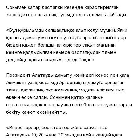
Сонымен қатар бастапқы кезеңде қарастырылған
жеңілдіктер салықтық түсімдердің көлемін азайтады.
«Бұл құрылымдық алшақтыққа алып келуі мүмкін. Яғни
қаланы дамыту мен күтіп ұстауға арналған шығындар
бірден қажет болады, ал кірістер уақыт жағынан
кейінге қалдырылған немесе бастапқыдан төмен
деңгейде қалыптасады», – деді Тоқаев.
Президент Алатауды дамыту жөніндегі кеңес пен қала
әкімшілігі ұзақ мерзімді әрі орнықты дамуға арналған
тиімді қаржылық-экономикалық модель әзірлеуі тиіс
екенін еске салды. Сонымен қатар қаланың
стратегиялық жоспарлауына негіз болатын құжаттарды
бекіту қажет екенін айтты.
«Инвесторлар, серіктестер және азаматтар
Алатаудың 10, 20 және 30 жылдан кейін қандай қала