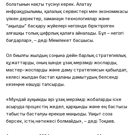
болатынын нақты түсінуі керек. Алатау
инфрақұрылымы, қалалық сервистері мен экономикасы
үлкен деректер, заманауи технологиялар және
“ақылды” басқару жүйелері негізінде біріктірілген
алғашқы толық цифрлық қалаға айналады. Бұл – негізгі
бағдарлар», – деді Мемлекет басшысы.
Ол биылғы жылдың соңына дейін барлық стратегиялық
құжаттарды, оның ішінде ұзақ мерзімді жоспарды,
мастер-жоспарды және даму стратегиясын қабылдап,
келесі жылдан бастап қаланы дамытудың белсенді
кезеңіне көшуді тапсырды.
«Мұндай ауқымды әрі ұзақ мерзімді жобаларды іске
асыруда процестің жедел, қарқынды және ең бастысы
табысты басталуы ерекше маңызды. Уақыт соза
берсек, істің нәтижесі болмайды», – деді Тоқаев.