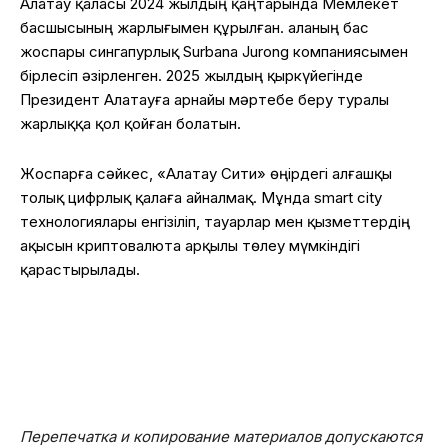
Алатау қаласы 2024 жылдың қаңтарында Мемлекет
басшысының жарлығымен құрылған. Қаланың бас
жоспары сингапурлық Surbana Jurong компаниясымен
бірлесіп әзірленген. 2025 жылдың қыркүйегінде
Президент Алатауға арнайы мәртебе беру туралы
жарлыққа қол қойған болатын.
Жоспарға сәйкес, «Алатау Сити» өңірдегі алғашқы
толық цифрлық қалаға айналмақ. Мұнда smart city
технологиялары енгізіліп, тауарлар мен қызметтердің
ақысын криптовалюта арқылы төлеу мүмкіндігі
қарастырылады.
Перепечатка и копирование материалов допускаются