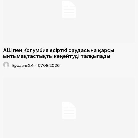
АҚШ пен Колумбия есірткі саудасына қарсы
ынтымақтастықты кеңейтуді талқылады
Еуразия24
-
07.08.2026