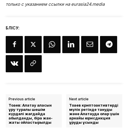
только с указанием ссылки на eurasia24.media
БӨЛІСУ:
Previous article
Next article
Тоқаев: Алатау қаласын
Тоқаев криптоактивтерді
құру туралы шешім
мүлік ретінде тануды
күрделі жағдайда
және Алатауда олар үшін
қабылданды, бірақ жан-
арнайы юрисдикция
жақты ойластырылды
құруды ұсынды