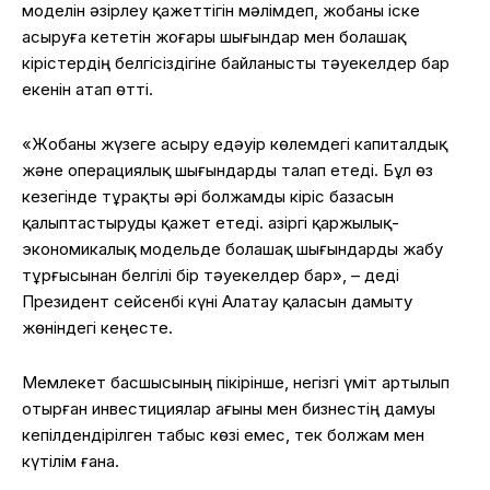
моделін әзірлеу қажеттігін мәлімдеп, жобаны іске
асыруға кететін жоғары шығындар мен болашақ
кірістердің белгісіздігіне байланысты тәуекелдер бар
екенін атап өтті.
«Жобаны жүзеге асыру едәуір көлемдегі капиталдық
және операциялық шығындарды талап етеді. Бұл өз
кезегінде тұрақты әрі болжамды кіріс базасын
қалыптастыруды қажет етеді. Қазіргі қаржылық-
экономикалық модельде болашақ шығындарды жабу
тұрғысынан белгілі бір тәуекелдер бар», – деді
Президент сейсенбі күні Алатау қаласын дамыту
жөніндегі кеңесте.
Мемлекет басшысының пікірінше, негізгі үміт артылып
отырған инвестициялар ағыны мен бизнестің дамуы
кепілдендірілген табыс көзі емес, тек болжам мен
күтілім ғана.