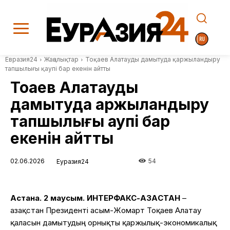
Евразия24
Жаңалықтар
Тоқаев Алатауды дамытуда қаржыландыру
тапшылығы қаупі бар екенін айтты
Тоқаев Алатауды
дамытуда қаржыландыру
тапшылығы қаупі бар
екенін айтты
02.06.2026
54
Еуразия24
Астана. 2 маусым. ИНТЕРФАКС-ҚАЗАҚСТАН
–
Қазақстан Президенті Қасым-Жомарт Тоқаев Алатау
қаласын дамытудың орнықты қаржылық-экономикалық