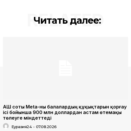
RELATED
Читать далее:
АҚШ соты Meta-ны балалардың құқықтарын қорғау
ісі бойынша 900 млн доллардан астам өтемақы
төлеуге міндеттеді
Еуразия24
-
07.08.2026