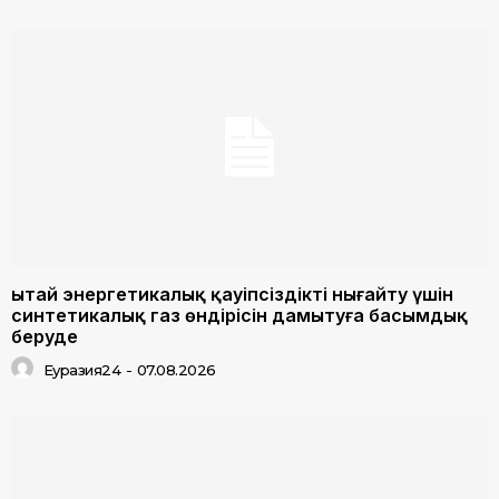
Қытай энергетикалық қауіпсіздікті нығайту үшін
синтетикалық газ өндірісін дамытуға басымдық
беруде
Еуразия24
-
07.08.2026