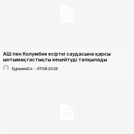
АҚШ пен Колумбия есірткі саудасына қарсы
ынтымақтастықты кеңейтуді талқылады
Еуразия24
-
07.08.2026