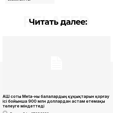
RELATED
Читать далее:
АҚШ соты Meta-ны балалардың құқықтарын қорғау
ісі бойынша 900 млн доллардан астам өтемақы
төлеуге міндеттеді