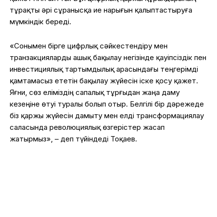
тұрақты әрі сұранысқа ие нарығын қалыптастыруға
мүмкіндік береді.
«Сонымен бірге цифрлық сәйкестендіру мен
транзакцияларды ашық бақылау негізінде қауіпсіздік пен
инвестициялық тартымдылық арасындағы теңгерімді
қамтамасыз ететін бақылау жүйесін іске қосу қажет.
Яғни, сөз еліміздің сапалық тұрғыдан жаңа даму
кезеңіне өтуі туралы болып отыр. Белгілі бір дәрежеде
біз қаржы жүйесін дамыту мен елді трансформациялау
саласында революциялық өзгерістер жасап
жатырмыз», – деп түйіндеді Тоқаев.