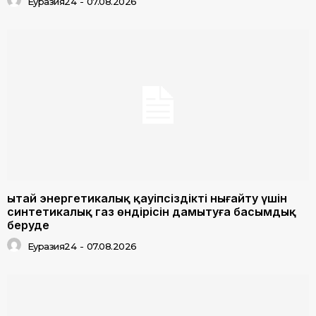
Еуразия24
-
07.08.2026
Қытай энергетикалық қауіпсіздікті нығайту үшін
синтетикалық газ өндірісін дамытуға басымдық
беруде
Еуразия24
-
07.08.2026