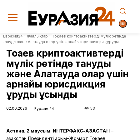
Евразия24
Жаңалықтар
Тоқаев криптоактивтерді мүлік ретінде
тануды және Алатауда олар үшін арнайы юрисдикция құруды...
Тоқаев криптоактивтерді
мүлік ретінде тануды
және Алатауда олар үшін
арнайы юрисдикция
құруды ұсынды
02.06.2026
53
Еуразия24
Астана. 2 маусым. ИНТЕРФАКС-ҚАЗАҚСТАН
–
Қазақстан Президенті Қасым-Жомарт Тоқаев