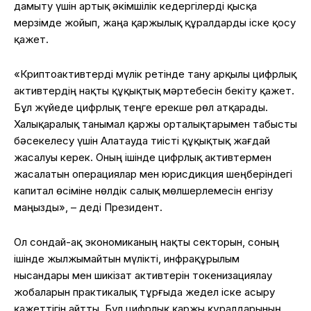
дамыту үшін артық әкімшілік кедергілерді қысқа
мерзімде жойып, жаңа қаржылық құралдарды іске қосу
қажет.
«Криптоактивтерді мүлік ретінде тану арқылы цифрлық
активтердің нақты құқықтық мәртебесін бекіту қажет.
Бұл жүйеде цифрлық теңге ерекше рөл атқарады.
Халықаралық танымал қаржы орталықтарымен табысты
бәсекелесу үшін Алатауда тиісті құқықтық жағдай
жасалуы керек. Оның ішінде цифрлық активтермен
жасалатын операциялар мен юрисдикция шеңберіндегі
капитал өсіміне нөлдік салық мөлшерлемесін енгізу
маңызды», – деді Президент.
Ол сондай-ақ экономиканың нақты секторын, соның
ішінде жылжымайтын мүлікті, инфрақұрылым
нысандары мен шикізат активтерін токенизациялау
жобаларын практикалық тұрғыда жедел іске асыру
қажеттігін айтты. Бұл цифрлық қаржы құралдарының