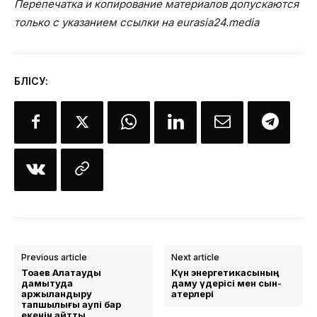
Перепечатка и копирование материалов допускаются
только с указанием ссылки на eurasia24.media
БӨЛІСУ:
Previous article
Next article
Тоқаев Алатауды
Күн энергетикасының
дамытуда
даму үдерісі мен сын-
қаржыландыру
қатерлері
тапшылығы қаупі бар
екенін айтты