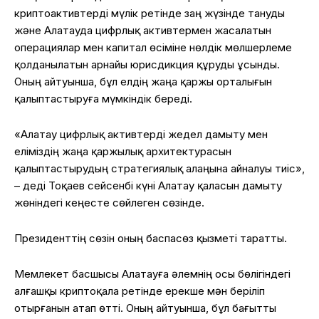
криптоактивтерді мүлік ретінде заң жүзінде тануды
және Алатауда цифрлық активтермен жасалатын
операциялар мен капитал өсіміне нөлдік мөлшерлеме
қолданылатын арнайы юрисдикция құруды ұсынды.
Оның айтуынша, бұл елдің жаңа қаржы орталығын
қалыптастыруға мүмкіндік береді.
«Алатау цифрлық активтерді жедел дамыту мен
еліміздің жаңа қаржылық архитектурасын
қалыптастырудың стратегиялық алаңына айналуы тиіс»,
– деді Тоқаев сейсенбі күні Алатау қаласын дамыту
жөніндегі кеңесте сөйлеген сөзінде.
Президенттің сөзін оның баспасөз қызметі таратты.
Мемлекет басшысы Алатауға әлемнің осы бөлігіндегі
алғашқы криптоқала ретінде ерекше мән беріліп
отырғанын атап өтті. Оның айтуынша, бұл бағытты