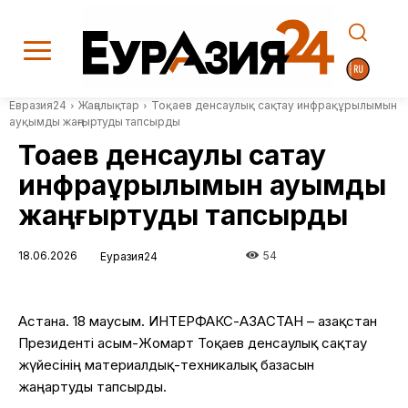
Евразия24
Жаңалықтар
Тоқаев денсаулық сақтау инфрақұрылымын
ауқымды жаңғыртуды тапсырды
Тоқаев денсаулық сақтау
инфрақұрылымын ауқымды
жаңғыртуды тапсырды
18.06.2026
54
Еуразия24
Астана. 18 маусым. ИНТЕРФАКС-ҚАЗАҚСТАН – Қазақстан
Президенті
Қасым-Жомарт Тоқаев
денсаулық сақтау
жүйесінің материалдық-техникалық базасын
жаңартуды тапсырды.