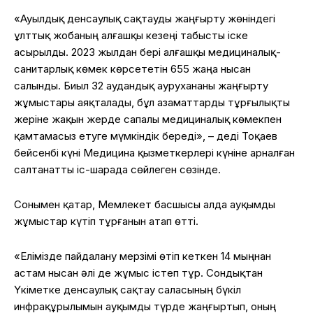
«Ауылдық денсаулық сақтауды жаңғырту жөніндегі
ұлттық жобаның алғашқы кезеңі табысты іске
асырылды. 2023 жылдан бері алғашқы медициналық-
санитарлық көмек көрсететін 655 жаңа нысан
салынды. Биыл 32 аудандық аурухананы жаңғырту
жұмыстары аяқталады, бұл азаматтарды тұрғылықты
жеріне жақын жерде сапалы медициналық көмекпен
қамтамасыз етуге мүмкіндік береді», – деді Тоқаев
бейсенбі күні Медицина қызметкерлері күніне арналған
салтанатты іс-шарада сөйлеген сөзінде.
Сонымен қатар, Мемлекет басшысы алда ауқымды
жұмыстар күтіп тұрғанын атап өтті.
«Елімізде пайдалану мерзімі өтіп кеткен 14 мыңнан
астам нысан әлі де жұмыс істеп тұр. Сондықтан
Үкіметке денсаулық сақтау саласының бүкіл
инфрақұрылымын ауқымды түрде жаңғыртып, оның