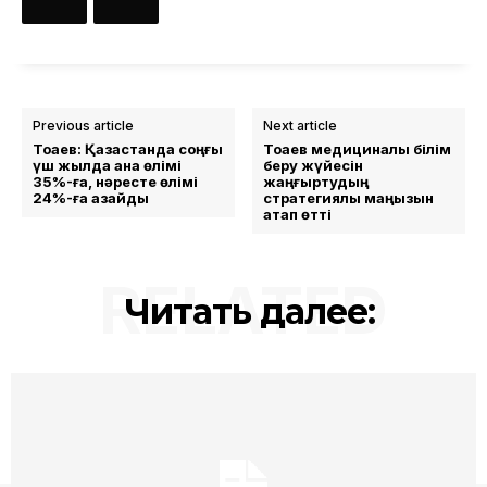
Previous article
Next article
Тоқаев: Қазақстанда соңғы
Тоқаев медициналық білім
үш жылда ана өлімі
беру жүйесін
35%-ға, нәресте өлімі
жаңғыртудың
24%-ға азайды
стратегиялық маңызын
атап өтті
RELATED
Читать далее: