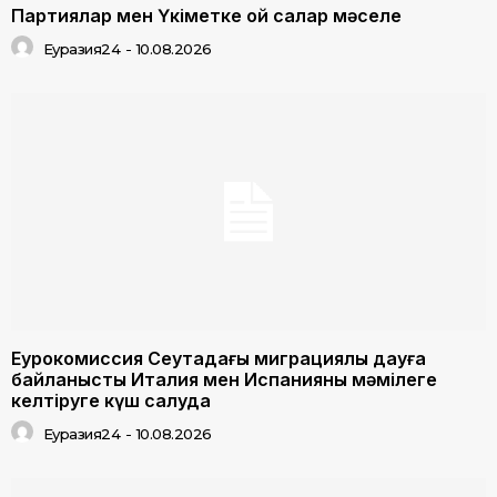
Партиялар мен Үкіметке ой салар мәселе
Еуразия24
-
10.08.2026
Еурокомиссия Сеутадағы миграциялық дауға
байланысты Италия мен Испанияны мәмілеге
келтіруге күш салуда
Еуразия24
-
10.08.2026