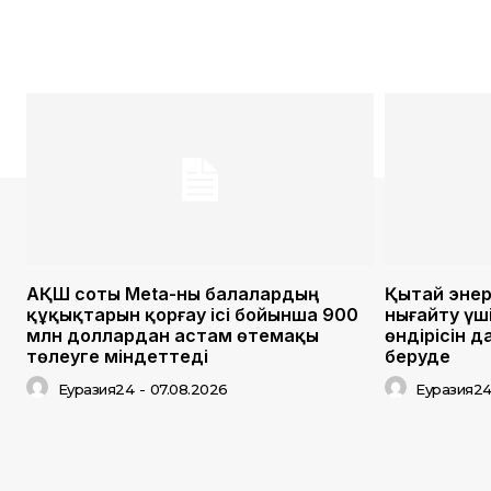
АҚШ соты Meta-ны балалардың
Қытай энер
құқықтарын қорғау ісі бойынша 900
нығайту үш
млн доллардан астам өтемақы
өндірісін 
төлеуге міндеттеді
беруде
Еуразия24
-
07.08.2026
Еуразия2