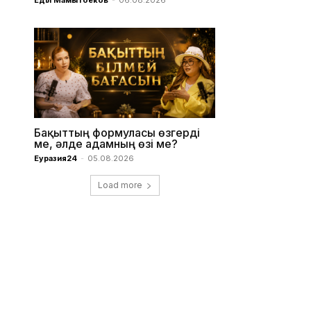
Бақыттың формуласы өзгерді
ме, әлде адамның өзі ме?
Еуразия24
-
05.08.2026
Load more