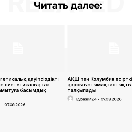
RELATED
Читать далее:
гетикалық қауіпсіздікті
АҚШ пен Колумбия есіртк
ін синтетикалық газ
қарсы ынтымақтастықты 
дамытуға басымдық
талқылады
Еуразия24
-
07.08.2026
4
-
07.08.2026