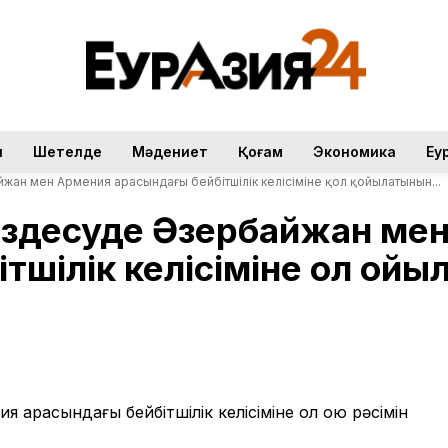
н
Шетелде
Мәдениет
Қоғам
Экономика
Еу
жан мен Армения арасындағы бейбітшілік келісіміне қол қойылатынын...
кездесуде Әзербайжан ме
шілік келісіміне қол қой
арасындағы бейбітшілік келісіміне қол қою рәсімін