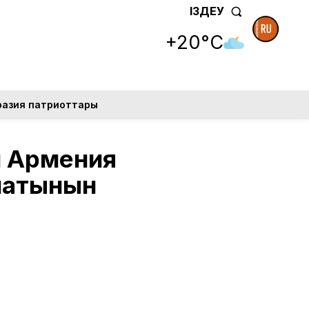
ІЗДЕУ
+20°C
разия патриоттары
н Армения
ылатынын