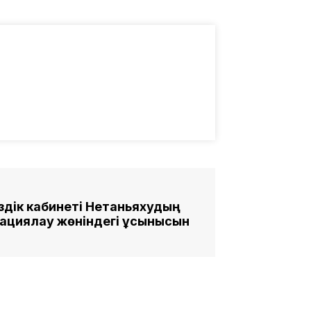
здік кабинеті Нетаньяхудың
пациялау жөніндегі ұсынысын