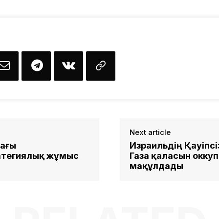
Next article
тағы
Израильдің Қауіпсі
атегиялық жұмыс
Газа қаласын окку
мақұлдады