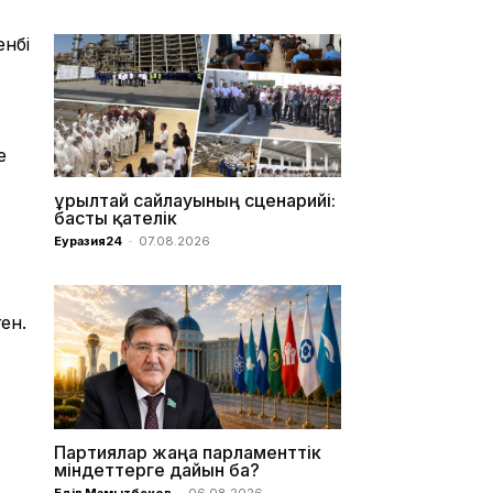
нбі
е
Құрылтай сайлауының сценарийі:
басты қателік
Еуразия24
-
07.08.2026
ен.
Партиялар жаңа парламенттік
міндеттерге дайын ба?
Еділ Мамытбеков
-
06.08.2026