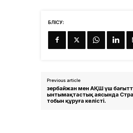
БӨЛІСУ:
Previous article
Әзербайжан мен АҚШ үш бағыт
ынтымақтастық аясында Стр
тобын құруға келісті.