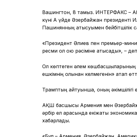
Вашингтон, 8 тамыз. ИНТЕРФАКС – А
күні Ақ үйде Әзербайжан президенті
Пашинянның қатысуымен бейбітшілік с
«Президент Әлиев пен премьер-министр
ресми қол қою рәсіміне қатысады», – д
Ол көптеген әлем көшбасшыларының «
ешкімнің қолынан келмегенін» атап өтті
Трамптың айтуынша, оның әкімшілігі ек
АҚШ басшысы Армения мен Әзербайжан
әрбір ел арасында екіжақты экономика
хабарлады.
«Бұл – Армения, Әзербайжан, Америк