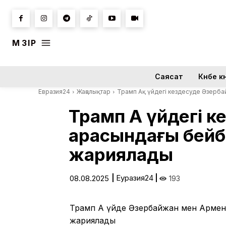
МӘЗІР
Саясат
Күнбе кү
Евразия24
Жаңалықтар
Трамп Ақ үйдегі кездесуде Әзербай
Трамп Ақ үйдегі 
арасындағы бейбіт
жариялады
|
Еуразия24
|
08.08.2025
193
Трамп Ақ үйде Әзербайжан мен Армения 
жариялады