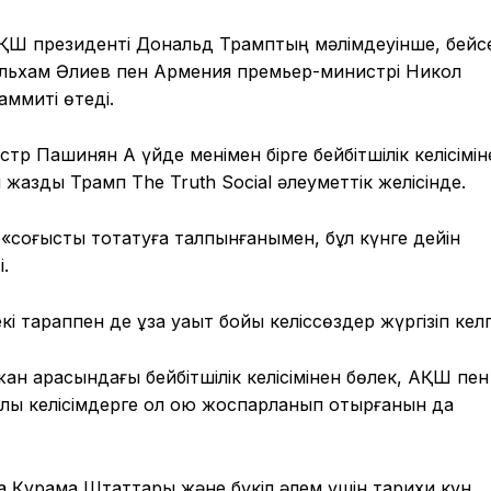
ҚШ президенті Дональд Трамптың мәлімдеуінше, бейсе
 Ильхам Әлиев пен Армения премьер-министрі Никол
аммиті өтеді.
 Пашинян Ақ үйде менімен бірге бейбітшілік келісімін
еп жазды Трамп The Truth Social әлеуметтік желісінде.
соғысты тоқтатуға талпынғанымен, бұл күнге дейін
.
і тараппен де ұзақ уақыт бойы келіссөздер жүргізіп келг
 арасындағы бейбітшілік келісімінен бөлек, АҚШ пен
лық келісімдерге қол қою жоспарланып отырғанын да
а Құрама Штаттары және бүкіл әлем үшін тарихи күн