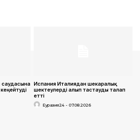
і саудасына
Испания Италиядан шекаралық
кеңейтуді
шектеулерді алып тастауды талап
етті
Еуразия24
-
07.08.2026