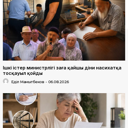
Ішкі істер министрлігі заңға қайшы діни насихатқа
тосқауыл қойды
Еділ Мамытбеков
-
06.08.2026