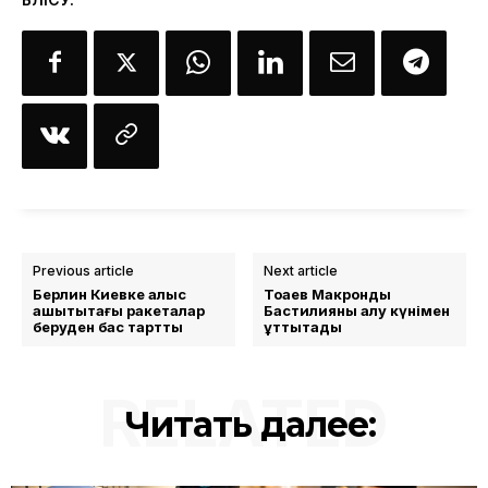
Previous article
Next article
Берлин Киевке алыс
Тоқаев Макронды
қашықтықтағы ракеталар
Бастилияны алу күнімен
беруден бас тартты
құттықтады
RELATED
Читать далее: