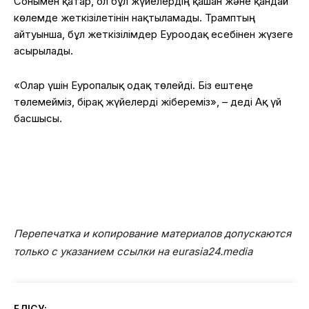
Сонымен қатар, ол бұл жүйелердің қашан және қандай
көлемде жеткізілетінін нақтыламады.
Трамптың
айтуынша, бұл жеткізілімдер Еуроодақ есебінен жүзеге
асырылады.
«Олар үшін Еуропалық одақ төлейді. Біз ештеңе
төлемейміз, бірақ жүйелерді жібереміз», – деді Ақ үй
басшысы.
Перепечатка и копирование материалов допускаются
только с указанием ссылки на eurasia24.media
БӨЛІСУ: