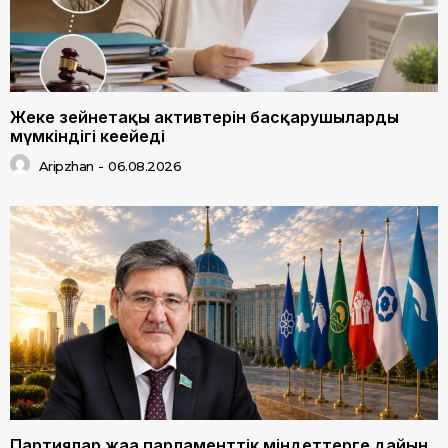
Жеке зейнетақы активтерін басқарушылардың
мүмкіндігі кеңейеді
Aripzhan
-
06.08.2026
Партиялар жаңа парламенттік міндеттерге дайын