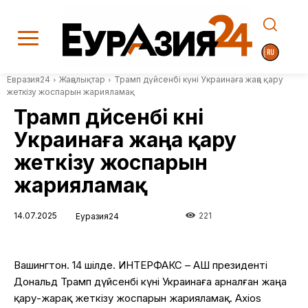
Евразия24
Жаңалықтар
Трамп дүйсенбі күні Украинаға жаңа қару
жеткізу жоспарын жарияламақ
Трамп дүйсенбі күні
Украинаға жаңа қару
жеткізу жоспарын
жарияламақ
14.07.2025
221
Еуразия24
Вашингтон. 14 шілде. ИНТЕРФАКС – АҚШ президенті
Дональд Трамп дүйсенбі күні Украинаға арналған жаңа
қару-жарақ жеткізу жоспарын жарияламақ. Axios