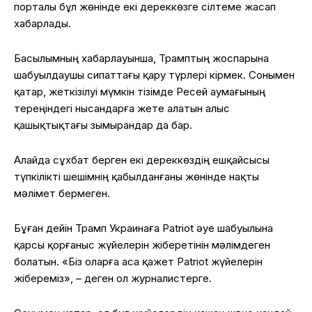
порталы бұл жөнінде екі дереккөзге сілтеме жасап
хабарлады.
Басылымның хабарлауынша, Трамптың жоспарына
шабуылдаушы сипаттағы қару түрлері кірмек. Сонымен
қатар, жеткізілуі мүмкін тізімде Ресей аумағының
тереңіндегі нысандарға жете алатын алыс
қашықтықтағы зымырандар да бар.
Алайда сұхбат берген екі дереккөздің ешқайсысы
түпкілікті шешімнің қабылданғаны жөнінде нақты
мәлімет бермеген.
Бұған дейін Трамп Украинаға Patriot әуе шабуылына
қарсы қорғаныс жүйелерін жіберетінін мәлімдеген
болатын.
«Біз оларға аса қажет Patriot жүйелерін
жібереміз», – деген ол журналистерге.