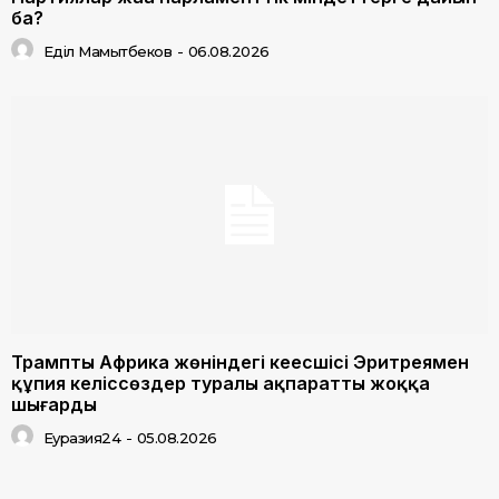
ба?
Еділ Мамытбеков
-
06.08.2026
Трамптың Африка жөніндегі кеңесшісі Эритреямен
құпия келіссөздер туралы ақпаратты жоққа
шығарды
Еуразия24
-
05.08.2026